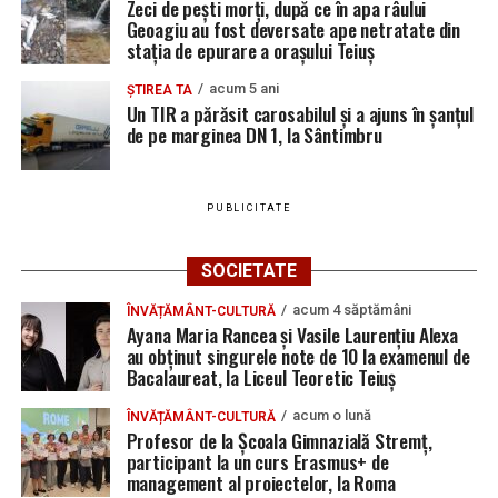
Zeci de pești morți, după ce în apa râului
Geoagiu au fost deversate ape netratate din
stația de epurare a orașului Teiuș
acum 5 ani
ȘTIREA TA
Un TIR a părăsit carosabilul și a ajuns în șanțul
de pe marginea DN 1, la Sântimbru
PUBLICITATE
SOCIETATE
acum 4 săptămâni
ÎNVĂȚĂMÂNT-CULTURĂ
Ayana Maria Rancea și Vasile Laurențiu Alexa
au obținut singurele note de 10 la examenul de
Bacalaureat, la Liceul Teoretic Teiuș
acum o lună
ÎNVĂȚĂMÂNT-CULTURĂ
Profesor de la Școala Gimnazială Stremț,
participant la un curs Erasmus+ de
management al proiectelor, la Roma