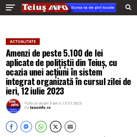
ACTUALITATE
Amenzi de peste 5.100 de lei
aplicate de polițiștii din Teiuș, cu
ocazia unei acțiuni în sistem
integrat organizată în cursul zilei de
ieri, 12 iulie 2023
Publicat
acum 3 ani
în
13.07.2023
De
teiusinfo.ro