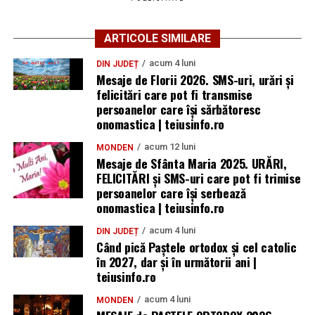
ARTICOLE SIMILARE
acum 4 luni
DIN JUDEȚ
Mesaje de Florii 2026. SMS-uri, urări și
felicitări care pot fi transmise
persoanelor care îşi sărbătoresc
onomastica | teiusinfo.ro
acum 12 luni
MONDEN
Mesaje de Sfânta Maria 2025. URĂRI,
FELICITĂRI și SMS-uri care pot fi trimise
persoanelor care își serbează
onomastica | teiusinfo.ro
acum 4 luni
DIN JUDEȚ
Când pică Paștele ortodox și cel catolic
în 2027, dar și în următorii ani |
teiusinfo.ro
acum 4 luni
MONDEN