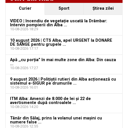
vacante
Locuri de muncă în Galda de Jos, disponibile la 10
Curier
Sport
Ştirea zilei
august 2026. AJOFM Alba a publicat lista posturilor
Sâmbătă, 15 august 2026: Centenarul bisericii
vacante
„Sfinții Apostoli Petru și Pavel” din Sântimbru
VIDEO | Incendiu de vegetație uscată la Drâmbar:
Intervin pompierii din Alba ...
Sâmbătă, 15 august 2026: Centenarul bisericii
10-08-2026 18:29
Jaf de peste 300.000 de euro, la Teiuș. Familia
„Sfinții Apostoli Petru și Pavel” din Sântimbru
păgubită susține că ancheta bate pasul pe loc, la
10 august 2026 | CTS Alba, apel URGENT la DONARE
aproape o lună de la spargere
Jaf de peste 300.000 de euro, la Teiuș. Familia
DE SÂNGE pentru grupele ...
10-08-2026 17:17
păgubită susține că ancheta bate pasul pe loc, la
aproape o lună de la spargere
Apă ,,cu porția” în mai multe zone din Alba: Din cauza
...
10-08-2026 17:27
9 august 2026 | Polițiștii rutieri din Alba acționează cu
sistemul e-SIGUR pe drumurile ...
10-08-2026 16:01
ITM Alba: Amenzi de 8.000 de lei și 22 de
avertismente după controalele ...
10-08-2026 14:20
Tânăr din Sălaj, prins la volanul unei mașini cu
numere false ...
10-08-2026 12:55