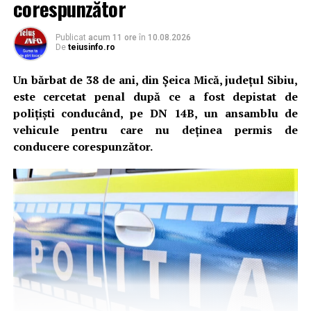
corespunzător
Publicat
acum 11 ore
în
10.08.2026
De
teiusinfo.ro
Un bărbat de 38 de ani, din Șeica Mică, județul Sibiu,
este cercetat penal după ce a fost depistat de
polițiști conducând, pe DN 14B, un ansamblu de
vehicule pentru care nu deținea permis de
conducere corespunzător.