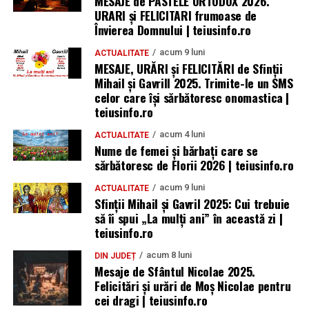
MESAJE de PASTELE ORTODOX 2026.
URARI și FELICITARI frumoase de
Învierea Domnului | teiusinfo.ro
acum 9 luni
ACTUALITATE
MESAJE, URĂRI și FELICITĂRI de Sfinții
Mihail și Gavrill 2025. Trimite-le un SMS
celor care își sărbătoresc onomastica |
teiusinfo.ro
acum 4 luni
ACTUALITATE
Nume de femei și bărbați care se
sărbătoresc de Florii 2026 | teiusinfo.ro
acum 9 luni
ACTUALITATE
Sfinții Mihail și Gavril 2025: Cui trebuie
să îi spui „La mulţi ani” în această zi |
teiusinfo.ro
acum 8 luni
DIN JUDEȚ
Mesaje de Sfântul Nicolae 2025.
Felicitări și urări de Moș Nicolae pentru
cei dragi | teiusinfo.ro