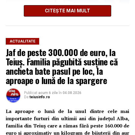
CITEȘTE MAI MULT
Polițiștii din Teiuș au oprit pentru control, în dimineața
zilei de 9 august 2026, în jurul orei 07:40, pe DN 14B, la
kilometrul 4+500 de metri, ansamblul de vehicule
condus de bărbat.
ACTUALITATE
Jaf de peste 300.000 de euro, la
În urma verificărilor, polițiștii au constatat că acesta
Teiuș. Familia păgubită susține că
deținea permis de conducere categoria B, însă
documentul nu îi permitea să conducă ansamblul
ancheta bate pasul pe loc, la
respectiv. Autoturismul avea o masă totală maximă de
aproape o lună de la spargere
2.940 de kilograme, iar remorca avea o masă totală
maximă autorizată de 1.350 de kilograme, rezultând o
Publicat
acum 6 zile
în
04.08.2026
masă totală a ansamblului de 4.290 de kilograme.
De
teiusinfo.ro
Șoferul a fost testat cu aparatul etilotest, rezultatul
La aproape o lună de la unul dintre cele mai
fiind negativ.
importante furturi din ultimii ani din județul Alba,
familia din Teiuș care a rămas fără peste 160.000 de
Polițiștii continuă cercetările în cadrul unui dosar penal,
euro și aproximativ un kilogram de bijuterii din aur