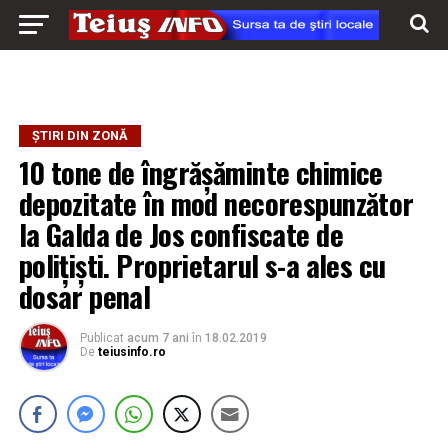
ȘTIRI DIN ZONĂ
10 tone de îngrăşăminte chimice
depozitate în mod necorespunzător
la Galda de Jos confiscate de
polițiști. Proprietarul s-a ales cu
dosar penal
Publicat
acum 7 ani
în
18.02.2019
De
teiusinfo.ro