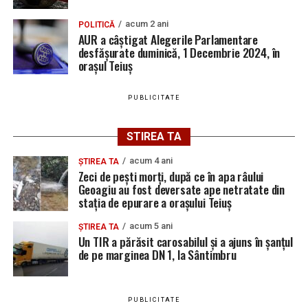
acum 2 ani
POLITICĂ
AUR a câștigat Alegerile Parlamentare
desfășurate duminică, 1 Decembrie 2024, în
orașul Teiuș
PUBLICITATE
STIREA TA
acum 4 ani
ȘTIREA TA
Zeci de pești morți, după ce în apa râului
Geoagiu au fost deversate ape netratate din
stația de epurare a orașului Teiuș
acum 5 ani
ȘTIREA TA
Un TIR a părăsit carosabilul și a ajuns în șanțul
de pe marginea DN 1, la Sântimbru
PUBLICITATE