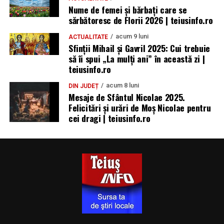
Nume de femei și bărbați care se
sărbătoresc de Florii 2026 | teiusinfo.ro
acum 9 luni
ACTUALITATE
Sfinții Mihail și Gavril 2025: Cui trebuie
să îi spui „La mulţi ani” în această zi |
teiusinfo.ro
acum 8 luni
DIN JUDEȚ
Mesaje de Sfântul Nicolae 2025.
Felicitări și urări de Moș Nicolae pentru
cei dragi | teiusinfo.ro