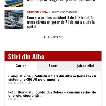
YouTube
Instagram
WhatsApp
Facebook
X
TikTok
acum 2 săptămâni
ȘTIRI DIN ZONĂ
Cum s-a produs accidentul de la Stremț în
Ultimele știri din Teiuș
urma căruia un șofer de 71 de ani a ajuns la
spital
Jaf de peste 300.000 de euro, la Teiuș. Familia
păgubită susține că ancheta bate pasul pe loc, la
PUBLICITATE
aproape o lună de la spargere
Locuri de muncă în Sântimbru, disponibile la 4
Stiri din Alba
august 2026. AJOFM Alba a publicat lista posturilor
vacante
Curier
Sport
Ştirea zilei
Locuri de muncă în Galda de Jos, disponibile la 4
august 2026. AJOFM Alba a publicat lista posturilor
6 august 2026 | Polițiștii rutieri din Alba acționează cu
vacante
sistemul e-SIGUR pe drumurile ...
06-08-2026 13:33
Locuri de muncă în Teiuș, disponibile la 4 august
Foto | Iluminatul public din Sebeș – consum redus de
2026. AJOFM Alba a publicat lista posturilor
energie, siguranță ...
vacante
06-08-2026 13:14