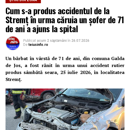
partenera, o femeie în vârstă de 28 de ani, în timp ce se
Cum s-a produs accidentul de la
aflau la domiciliul acestuia.
Stremț în urma căruia un șofer de 71
Ulterior, acesta ar fi întreținut raporturi sexuale cu
de ani a ajuns la spital
femeia împotriva voinței acesteia, motiv pentru care
polițiștii efectuează cercetări și sub aspectul săvârșirii
Publicat
acum 2 săptămâni
în
26.07.2026
infracțiunii de viol.
De
teiusinfo.ro
Totodată, polițiștii au emis pe numele bărbatului un
Un bărbat în vârstă de 71 de ani, din comuna Galda
ordin de protecție provizoriu, valabil pentru o perioadă
de Jos, a fost rănit în urma unui accident rutier
de cinci zile, prin care i-a fost interzis să se apropie de
produs sâmbătă seara, 25 iulie 2026, în localitatea
victimă.
Stremț.
Cercetările continuă pentru stabilirea tuturor
împrejurărilor în care s-au produs faptele și dispunerea
măsurilor legale.
Precizare:
Reținerea pentru 24 de ore reprezintă o
măsură procesuală. Persoana cercetată beneficiază de