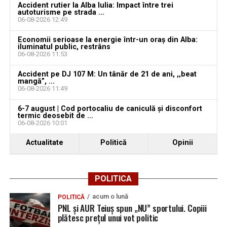
Bărbat de 30 de ani din Galda de Jos, reținut după
Accident rutier la Alba Iulia: Impact între trei
autoturisme pe strada ...
ce și-ar fi agresat și violat partenera
06-08-2026 12:49
Economii serioase la energie într-un oraș din Alba:
iluminatul public, restrâns
06-08-2026 11:53
Accident pe DJ 107 M: Un tânăr de 21 de ani, ,,beat
mangă”, ...
06-08-2026 11:49
6-7 august | Cod portocaliu de caniculă și disconfort
termic deosebit de ...
06-08-2026 10:01
Actualitate
Politică
Opinii
POLITICA
acum o lună
POLITICĂ
PNL și AUR Teiuș spun „NU” sportului. Copiii
plătesc prețul unui vot politic