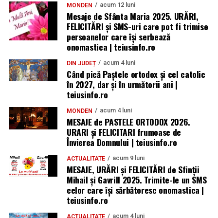
acum 12 luni
MONDEN
Mesaje de Sfânta Maria 2025. URĂRI,
FELICITĂRI și SMS-uri care pot fi trimise
persoanelor care își serbează
onomastica | teiusinfo.ro
acum 4 luni
DIN JUDEȚ
Când pică Paștele ortodox și cel catolic
în 2027, dar și în următorii ani |
teiusinfo.ro
acum 4 luni
MONDEN
MESAJE de PASTELE ORTODOX 2026.
URARI și FELICITARI frumoase de
Învierea Domnului | teiusinfo.ro
acum 9 luni
ACTUALITATE
MESAJE, URĂRI și FELICITĂRI de Sfinții
Mihail și Gavrill 2025. Trimite-le un SMS
celor care își sărbătoresc onomastica |
teiusinfo.ro
acum 4 luni
ACTUALITATE