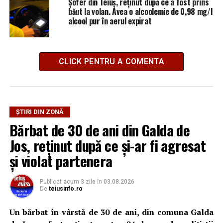
Șofer din Teiuș, reținut după ce a fost prins
băut la volan. Avea o alcoolemie de 0,98 mg/l
alcool pur în aerul expirat
CLICK PENTRU A COMENTA
ȘTIRI DIN ZONĂ
Bărbat de 30 de ani din Galda de
Jos, reținut după ce și-ar fi agresat
și violat partenera
Publicat
acum 3 zile
în
03.08.2026
De
teiusinfo.ro
Un bărbat în vârstă de 30 de ani, din comuna Galda