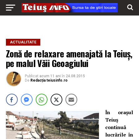
ACTUALITATE
Zonă de relaxare amenajată la Teiuș,
pe malul Văii Geoagiului
Publicat
acum 11 ani
în
24.08.2015
De
Redacția teiusinfo.ro
În oraşul
Teiuş
continuă
lucrările în