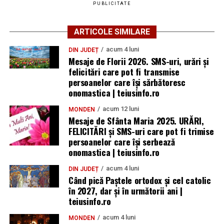
PUBLICITATE
ARTICOLE SIMILARE
acum 4 luni
DIN JUDEȚ
Mesaje de Florii 2026. SMS-uri, urări și
felicitări care pot fi transmise
persoanelor care îşi sărbătoresc
onomastica | teiusinfo.ro
acum 12 luni
MONDEN
Mesaje de Sfânta Maria 2025. URĂRI,
FELICITĂRI și SMS-uri care pot fi trimise
persoanelor care își serbează
onomastica | teiusinfo.ro
acum 4 luni
DIN JUDEȚ
Când pică Paștele ortodox și cel catolic
în 2027, dar și în următorii ani |
teiusinfo.ro
acum 4 luni
MONDEN