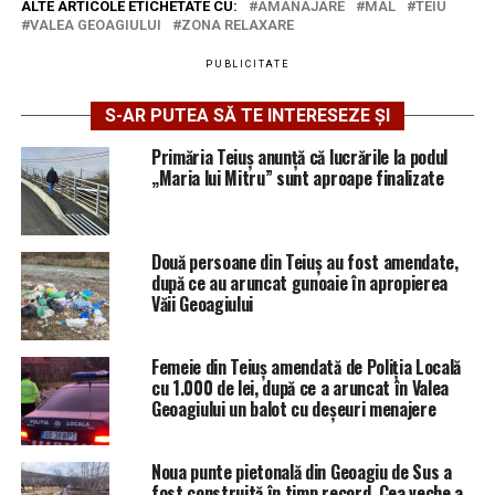
ALTE ARTICOLE ETICHETATE CU:
AMANAJARE
MAL
TEIU
VALEA GEOAGIULUI
ZONA RELAXARE
PUBLICITATE
S-AR PUTEA SĂ TE INTERESEZE ȘI
Primăria Teiuș anunță că lucrările la podul
„Maria lui Mitru” sunt aproape finalizate
Două persoane din Teiuș au fost amendate,
după ce au aruncat gunoaie în apropierea
Văii Geoagiului
Femeie din Teiuș amendată de Poliția Locală
cu 1.000 de lei, după ce a aruncat în Valea
Geoagiului un balot cu deșeuri menajere
Noua punte pietonală din Geoagiu de Sus a
fost construită în timp record. Cea veche a