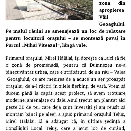
zona din
apropierea
Văii
Geoagiului.
Pe malul râului se amenajează un loc de relaxare
pentru locuitorii oraşului – se montează pavaj în
Parcul „Mihai Viteazul”, lângă vale.
Primarul oraşului, Mirel Hălălai, îşi doreşte ca „aici să fie
o zonă de promenadă, pentru că Dumnezeu ne-a
binecuvântat urbea, care e străbătută de un râu – Valea
Geoagiului, ce are menirea de a aduce un aer proaspăt
oraşului, de a-l răcori în zilele fierbinţi de vară. Vrem să
ducem până la capăt acest proiect, să avem trotuare
moderne, amenajate cu dale. Anul trecut am plantat aici
peste 30 de tei, care deja sunt înverziţi şi am reuşit să
montăm bănci pe alee”, a spus primarul oraşului Teiuş,
Mirel Hălălai. El a adăugat că, în ultima şedinţă a
Consiliului Local Teiuş, care a avut loc de curând,