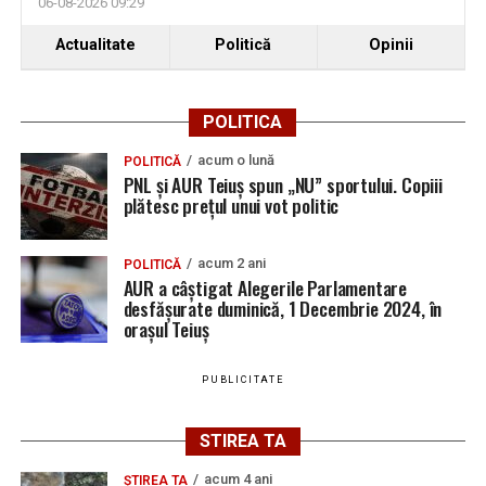
06-08-2026 09:29
Actualitate
Politică
Opinii
POLITICA
acum o lună
POLITICĂ
PNL și AUR Teiuș spun „NU” sportului. Copiii
plătesc prețul unui vot politic
acum 2 ani
POLITICĂ
AUR a câștigat Alegerile Parlamentare
desfășurate duminică, 1 Decembrie 2024, în
orașul Teiuș
PUBLICITATE
STIREA TA
acum 4 ani
ȘTIREA TA