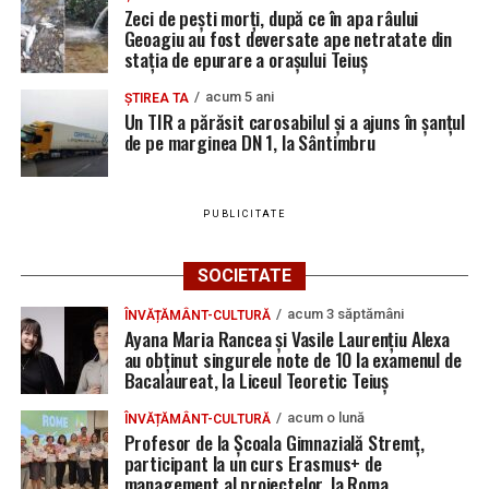
Zeci de pești morți, după ce în apa râului
Geoagiu au fost deversate ape netratate din
stația de epurare a orașului Teiuș
acum 5 ani
ȘTIREA TA
Un TIR a părăsit carosabilul și a ajuns în șanțul
de pe marginea DN 1, la Sântimbru
PUBLICITATE
SOCIETATE
acum 3 săptămâni
ÎNVĂȚĂMÂNT-CULTURĂ
Ayana Maria Rancea și Vasile Laurențiu Alexa
au obținut singurele note de 10 la examenul de
Bacalaureat, la Liceul Teoretic Teiuș
acum o lună
ÎNVĂȚĂMÂNT-CULTURĂ
Profesor de la Școala Gimnazială Stremț,
participant la un curs Erasmus+ de
management al proiectelor, la Roma