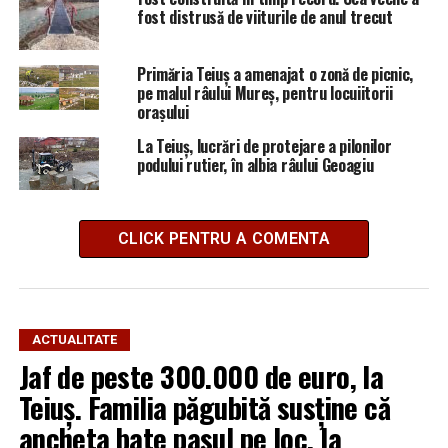
fost distrusă de viiturile de anul trecut
Primăria Teiuș a amenajat o zonă de picnic,
pe malul râului Mureș, pentru locuiitorii
orașului
La Teiuș, lucrări de protejare a pilonilor
podului rutier, în albia râului Geoagiu
CLICK PENTRU A COMENTA
ACTUALITATE
Jaf de peste 300.000 de euro, la
Teiuș. Familia păgubită susține că
ancheta bate pasul pe loc, la