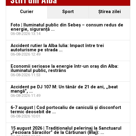
păgubită susține că ancheta bate pasul pe loc, la
aproape o lună de la spargere
Curier
Sport
Ştirea zilei
Locuri de muncă în Sântimbru, disponibile la 4
august 2026. AJOFM Alba a publicat lista posturilor
Foto | Iluminatul public din Sebeș – consum redus de
energie, siguranță ...
vacante
06-08-2026 13:14
Locuri de muncă în Galda de Jos, disponibile la 4
Accident rutier la Alba Iulia: Impact între trei
august 2026. AJOFM Alba a publicat lista posturilor
autoturisme pe strada ...
06-08-2026 12:49
vacante
Economii serioase la energie într-un oraș din Alba:
Locuri de muncă în Teiuș, disponibile la 4 august
iluminatul public, restrâns
2026. AJOFM Alba a publicat lista posturilor
06-08-2026 11:53
vacante
Accident pe DJ 107 M: Un tânăr de 21 de ani, ,,beat
mangă”, ...
Bărbat de 30 de ani din Galda de Jos, reținut după
06-08-2026 11:49
ce și-ar fi agresat și violat partenera
6-7 august | Cod portocaliu de caniculă și disconfort
termic deosebit de ...
06-08-2026 10:01
15 august 2026 | Tradiționalul pelerinaj la Sanctuarul
„Fecioara Săracilor” de la Cărbunari (Blaj): ...