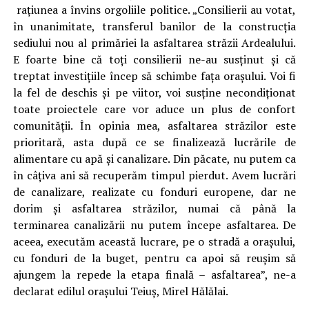
raţiunea a învins orgoliile politice. „Consilierii au votat,
în unanimitate, transferul banilor de la construcţia
sediului nou al primăriei la asfaltarea străzii Ardealului.
E foarte bine că toţi consilierii ne-au susţinut şi că
treptat investiţiile încep să schimbe faţa oraşului. Voi fi
la fel de deschis şi pe viitor, voi susţine necondiţionat
toate proiectele care vor aduce un plus de confort
comunităţii. În opinia mea, asfaltarea străzilor este
prioritară, asta după ce se finalizează lucrările de
alimentare cu apă şi canalizare. Din păcate, nu putem ca
în câţiva ani să recuperăm timpul pierdut. Avem lucrări
de canalizare, realizate cu fonduri europene, dar ne
dorim şi asfaltarea străzilor, numai că până la
terminarea canalizării nu putem începe asfaltarea. De
aceea, executăm această lucrare, pe o stradă a oraşului,
cu fonduri de la buget, pentru ca apoi să reuşim să
ajungem la repede la etapa finală – asfaltarea”, ne-a
declarat edilul oraşului Teiuş, Mirel Hălălai.