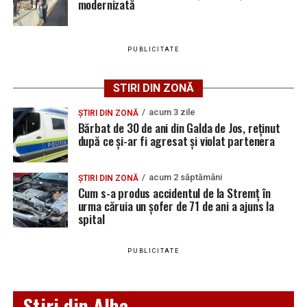
distrugere.
modernizată
PUBLICITATE
Adaugă teiusinfo.ro ca sursă
preferată pe Google
STIRI DIN ZONĂ
acum 3 zile
ȘTIRI DIN ZONĂ
Bărbat de 30 de ani din Galda de Jos, reținut
după ce și-ar fi agresat și violat partenera
Urmărește Ziarul Unirea pe Social Media
acum 2 săptămâni
ȘTIRI DIN ZONĂ
Cum s-a produs accidentul de la Stremț în
urma căruia un șofer de 71 de ani a ajuns la
spital
YouTube
Instagram
WhatsApp
Facebook
X
TikTok
PUBLICITATE
Ultimele știri din Teiuș
Jaf de peste 300.000 de euro, la Teiuș. Familia
Stiri din Alba