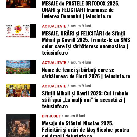
MESAJE de PASTELE ORTODOX 2026.
URARI și FELICITARI frumoase de
Învierea Domnului | teiusinfo.ro
acum 9 luni
ACTUALITATE
MESAJE, URĂRI și FELICITĂRI de Sfinții
Mihail și Gavrill 2025. Trimite-le un SMS
celor care își sărbătoresc onomastica |
teiusinfo.ro
acum 4 luni
ACTUALITATE
Nume de femei și bărbați care se
sărbătoresc de Florii 2026 | teiusinfo.ro
acum 9 luni
ACTUALITATE
Sfinții Mihail și Gavril 2025: Cui trebuie
să îi spui „La mulţi ani” în această zi |
teiusinfo.ro
acum 8 luni
DIN JUDEȚ
Mesaje de Sfântul Nicolae 2025.
Felicitări și urări de Moș Nicolae pentru
cei dragi | teiusinfo.ro