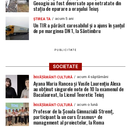
Geoagiu au fost deversate ape netratate din
stația de epurare a orașului Teiuș
acum 5 ani
ȘTIREA TA
Un TIR a părăsit carosabilul și a ajuns în șanțul
de pe marginea DN 1, la Sântimbru
PUBLICITATE
SOCIETATE
acum 4 săptămâni
ÎNVĂȚĂMÂNT-CULTURĂ
Ayana Maria Rancea și Vasile Laurențiu Alexa
au obținut singurele note de 10 la examenul de
Bacalaureat, la Liceul Teoretic Teiuș
acum o lună
ÎNVĂȚĂMÂNT-CULTURĂ
Profesor de la Școala Gimnazială Stremț,
participant la un curs Erasmus+ de
management al proiectelor, la Roma