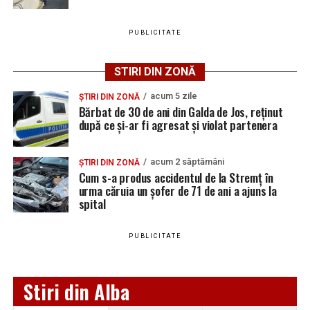
PUBLICITATE
Adaugă teiusinfo.ro ca sursă
preferată pe Google
STIRI DIN ZONĂ
acum 5 zile
ȘTIRI DIN ZONĂ
Bărbat de 30 de ani din Galda de Jos, reținut
după ce și-ar fi agresat și violat partenera
Urmărește Ziarul Unirea pe Social Media
acum 2 săptămâni
ȘTIRI DIN ZONĂ
Cum s-a produs accidentul de la Stremț în
urma căruia un șofer de 71 de ani a ajuns la
spital
YouTube
Instagram
WhatsApp
Facebook
X
TikTok
PUBLICITATE
Ultimele știri din Teiuș
Jaf de peste 300.000 de euro, la Teiuș. Familia
Stiri din Alba
păgubită susține că ancheta bate pasul pe loc, la
aproape o lună de la spargere