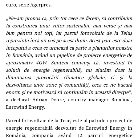
euro, scrie Agerpres.
„Ne-am propus ca, prin tot ceea ce facem, să contribuim
la construirea unui viitor sustenabil, mai verde şi mai
bun pentru noi toţi, iar parcul fotovoltaic de la Teiuş
reprezintă încă un pas pe acest drum. Acest parc este doar
începutul a ceea ce urmează ca parte a planurilor noastre
în România, având un pipeline de proiecte energetice de
aproximativ 4GW.
Suntem convinşi că, investind în
soluţii de energie regenerabilă, nu ajutăm doar la
diminuarea provocării climatice globale, ci şi la
dezvoltarea unor zone şi comunităţi, ceea ce ne bucură
enorm şi ne motivează să continuăm în această direcţie”
,
a declarat Adrian Dobre, country manager România,
Eurowind Energy.
Parcul fotovoltaic de la Teiuş este al patrulea proiect de
energie regenerabilă dezvoltat de Eurowind Energy în
România, compania având 12 parcuri energetice