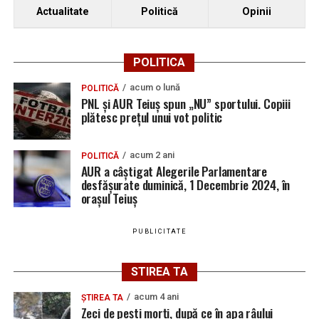
Actualitate
Politică
Opinii
POLITICA
acum o lună
POLITICĂ
PNL și AUR Teiuș spun „NU” sportului. Copiii
plătesc prețul unui vot politic
acum 2 ani
POLITICĂ
AUR a câștigat Alegerile Parlamentare
desfășurate duminică, 1 Decembrie 2024, în
orașul Teiuș
PUBLICITATE
STIREA TA
acum 4 ani
ȘTIREA TA
Zeci de pești morți, după ce în apa râului