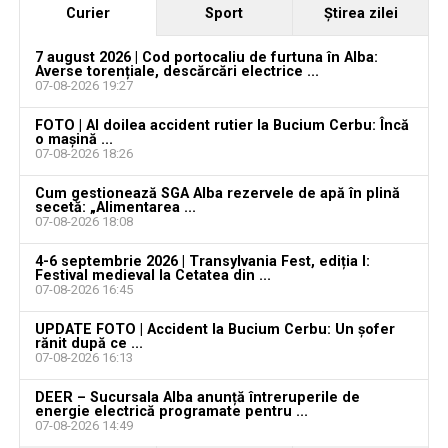
Curier
Sport
Ştirea zilei
Locuri de muncă în Sântimbru, disponibile la 4
august 2026. AJOFM Alba a publicat lista posturilor
7 august 2026 | Cod portocaliu de furtuna în Alba:
Averse torențiale, descărcări electrice ...
vacante
07-08-2026 19:27
Locuri de muncă în Galda de Jos, disponibile la 4
FOTO | Al doilea accident rutier la Bucium Cerbu: Încă
august 2026. AJOFM Alba a publicat lista posturilor
o mașină ...
07-08-2026 18:26
vacante
Cum gestionează SGA Alba rezervele de apă în plină
Locuri de muncă în Teiuș, disponibile la 4 august
secetă: „Alimentarea ...
2026. AJOFM Alba a publicat lista posturilor
07-08-2026 18:08
vacante
4-6 septembrie 2026 | Transylvania Fest, ediția I:
Festival medieval la Cetatea din ...
Bărbat de 30 de ani din Galda de Jos, reținut după
07-08-2026 16:45
ce și-ar fi agresat și violat partenera
UPDATE FOTO | Accident la Bucium Cerbu: Un șofer
rănit după ce ...
07-08-2026 16:13
DEER – Sucursala Alba anunță întreruperile de
energie electrică programate pentru ...
07-08-2026 14:49