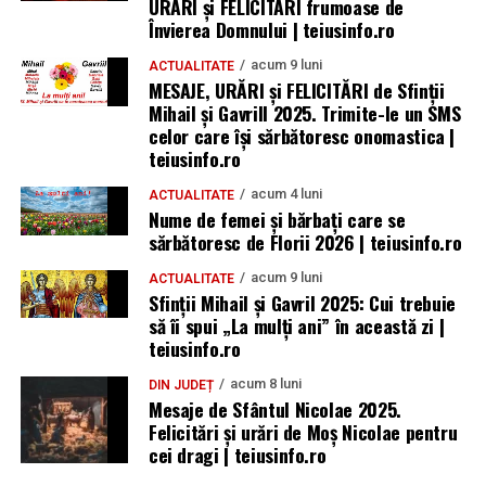
URARI și FELICITARI frumoase de
Învierea Domnului | teiusinfo.ro
acum 9 luni
ACTUALITATE
MESAJE, URĂRI și FELICITĂRI de Sfinții
Mihail și Gavrill 2025. Trimite-le un SMS
celor care își sărbătoresc onomastica |
teiusinfo.ro
acum 4 luni
ACTUALITATE
Nume de femei și bărbați care se
sărbătoresc de Florii 2026 | teiusinfo.ro
acum 9 luni
ACTUALITATE
Sfinții Mihail și Gavril 2025: Cui trebuie
să îi spui „La mulţi ani” în această zi |
teiusinfo.ro
acum 8 luni
DIN JUDEȚ
Mesaje de Sfântul Nicolae 2025.
Felicitări și urări de Moș Nicolae pentru
cei dragi | teiusinfo.ro