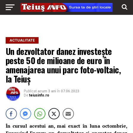
ACTUALITATE
Un dezvoltator danez investește
peste 50 de milioane de euro în
amenajarea unui parc foto-voltaic,
la Teiuș
Publicat
acum 3 ani
în
07.06.2023
De
teiusinfo.ro
În cursul acestui an, mai exact în luna octombrie,