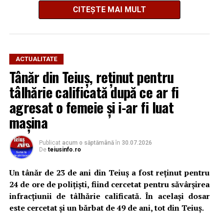
CITEȘTE MAI MULT
Cum s-a produs spargerea
ACTUALITATE
Tânăr din Teiuș, reținut pentru
Potrivit informațiilor din dosar și declarațiilor
persoanelor vătămate, în noaptea de 3 spre 4 iulie 2026,
tâlhărie calificată după ce ar fi
locuința familiei Șerban-Rezmiveș din Teiuș a fost spartă
agresat o femeie și i-ar fi luat
în timp ce proprietarii se aflau în municipiul Alba Iulia.
mașina
Familia susține că deplasarea la Alba Iulia ar fi fost
determinată de un pretext legat de o presupusă
Publicat
acum o săptămână
în
30.07.2026
De
teiusinfo.ro
tranzacție imobiliară, iar hoții ar fi profitat de absența
proprietarilor pentru a pătrunde în locuință.
Un tânăr de 23 de ani din Teiuș a fost reținut pentru
24 de ore de polițiști, fiind cercetat pentru săvârșirea
Din casă au fost sustrase 145.400 de euro, alți 6.700 de
infracțiunii de tâlhărie calificată. În același dosar
euro, 1.000 de franci elvețieni și aproximativ un
este cercetat și un bărbat de 49 de ani, tot din Teiuș.
kilogram de bijuterii din aur. Valoarea totală a