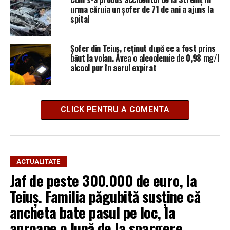
urma căruia un șofer de 71 de ani a ajuns la
spital
Șofer din Teiuș, reținut după ce a fost prins
băut la volan. Avea o alcoolemie de 0,98 mg/l
alcool pur în aerul expirat
CLICK PENTRU A COMENTA
ACTUALITATE
Jaf de peste 300.000 de euro, la
Teiuș. Familia păgubită susține că
ancheta bate pasul pe loc, la
aproape o lună de la spargere