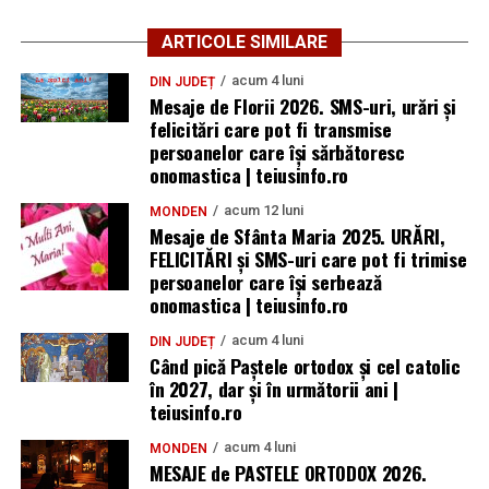
ARTICOLE SIMILARE
acum 4 luni
DIN JUDEȚ
Mesaje de Florii 2026. SMS-uri, urări și
felicitări care pot fi transmise
persoanelor care îşi sărbătoresc
onomastica | teiusinfo.ro
acum 12 luni
MONDEN
Mesaje de Sfânta Maria 2025. URĂRI,
FELICITĂRI și SMS-uri care pot fi trimise
persoanelor care își serbează
onomastica | teiusinfo.ro
acum 4 luni
DIN JUDEȚ
Când pică Paștele ortodox și cel catolic
în 2027, dar și în următorii ani |
teiusinfo.ro
acum 4 luni
MONDEN
MESAJE de PASTELE ORTODOX 2026.