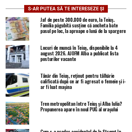
S-AR PUTEA SĂ TE INTERESEZE ȘI
Jaf de peste 300.000 de euro, la Teiuș.
Familia păgubită susține că ancheta bate
pasul pe loc, la aproape o lună de la spargere
Locuri de muncă în Teiuș, disponibile la 4
august 2026. AJOFM Alba a publicat lista
posturilor vacante
Tânăr din Teiuș, reținut pentru tâlhărie
calificată după ce ar fi agresat o femeie și i-
ar fi luat mașina
Tren metropolitan între Teiuș și Alba Iulia?
Propunerea apare în noul PUG al orașului
Cum s-a produs accidentul de la Stremț în