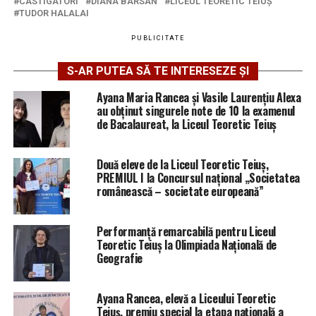
CASTIGATORI
DIANA BARSAN
LICEUL TEORETIC TEIUŞ
TUDOR HALALAI
PUBLICITATE
S-AR PUTEA SĂ TE INTERESEZE ȘI
Ayana Maria Rancea și Vasile Laurențiu Alexa
au obținut singurele note de 10 la examenul
de Bacalaureat, la Liceul Teoretic Teiuș
Două eleve de la Liceul Teoretic Teiuș,
PREMIUL I la Concursul național „Societatea
românească – societate europeană”
Performanță remarcabilă pentru Liceul
Teoretic Teiuș la Olimpiada Națională de
Geografie
Ayana Rancea, elevă a Liceului Teoretic
Teiuș, premiu special la etapa națională a