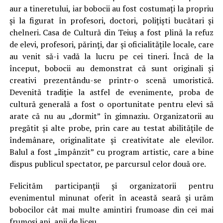
aur a tineretului, iar bobocii au fost costumaţi la propriu
şi la figurat în profesori, doctori, poliţişti bucătari şi
chelneri. Casa de Cultură din Teiuş a fost plină la refuz
de elevi, profesori, părinţi, dar şi oficialităţile locale, care
au venit să-i vadă la lucru pe cei tineri. Încă de la
început, bobocii au demonstrat că sunt originali şi
creativi prezentându-se printr-o scenă umoristică.
Devenită tradiţie la astfel de evenimente, proba de
cultură generală a fost o oportunitate pentru elevi să
arate că nu au „dormit” în gimnaziu. Organizatorii au
pregătit şi alte probe, prin care au testat abilităţile de
îndemânare, originalitate şi creativitate ale elevilor.
Balul a fost „împânzit” cu program artistic, care a bine
dispus publicul spectator, pe parcursul celor două ore.
Felicităm participanţii şi organizatorii pentru
evenimentul minunat oferit în această seară şi urăm
bobocilor cât mai multe amintiri frumoase din cei mai
frumoşi ani, anii de liceu.