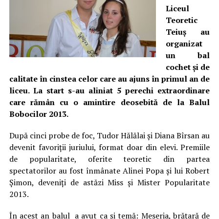
Liceul
Teoretic
Teiuş au
organizat
u
n bal
cochet şi de
calitate
în cinstea celor care au ajuns în primul an de
liceu. La start s-au aliniat 5 perechi extraordinare
care rămân cu o amintire deosebită de la Balul
Bobocilor 2013.
După cinci probe de foc, Tudor Hălălai şi Diana Bîrsan au
devenit favoriţii juriului, format doar din elevi. Premiile
de popularitate, oferite teoretic din partea
spectatorilor au fost înmânate Alinei Popa şi lui Robert
Şimon, deveniţi de astăzi Miss şi Mister Popularitate
2013.
În acest an balul a avut ca şi temă: Meseria, brăţară de