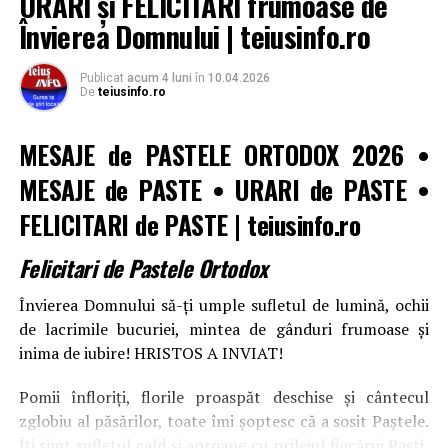
URARI și FELICITARI frumoase de
Învierea Domnului | teiusinfo.ro
Publicat
acum 4 luni
în
10.04.2026
De
teiusinfo.ro
MESAJE de PASTELE ORTODOX 2026
•
MESAJE de PASTE • URARI de PASTE •
FELICITARI de PASTE
|
teiusinfo.ro
Felicitari de Pastele Ortodox
Învierea Domnului să-ți umple sufletul de lumină, ochii
de lacrimile bucuriei, mintea de gânduri frumoase și
inima de iubire! HRISTOS A INVIAT!
Pomii înfloriți, florile proaspăt deschise și cântecul
zglobiu al păsărilor, toate îmi șoptesc că a sosit Paștele.
Îți simt sufletul cald și aproape cu prilejul fiecărui Paști,