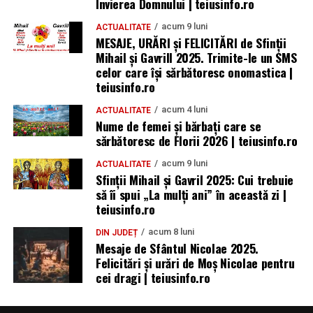
Învierea Domnului | teiusinfo.ro
-Sfinţii Constantin şi Elena să te călăuzească mereu!
2026. AJOFM Alba a publicat lista posturilor
Cele mai calde urări de bine, sănătate şi fericire, de ziua
vacante
acum 9 luni
ACTUALITATE
numelui. La mulţi ani, Constantin!
MESAJE, URĂRI și FELICITĂRI de Sfinții
Bărbat de 30 de ani din Galda de Jos, reținut după
Mihail și Gavrill 2025. Trimite-le un SMS
ce și-ar fi agresat și violat partenera
-E ziua ta, dragă Elena! Îţi urez cele mai frumoase clipe,
celor care își sărbătoresc onomastica |
teiusinfo.ro
bucurie, speranţă şi multe, multe împliniri!
acum 4 luni
ACTUALITATE
-La Mulţi Ani, Elena! Sper să se spargă conducta fericirii
Nume de femei și bărbați care se
pe strada vieţii tale.
sărbătoresc de Florii 2026 | teiusinfo.ro
Citeşte întreaga ştire: Mesaje de Sf. Constantin și Elena
acum 9 luni
– Cele mai frumoase urări și felicitări
ACTUALITATE
Sfinții Mihail și Gavril 2025: Cui trebuie
să îi spui „La mulţi ani” în această zi |
-Cele mai frumoase flori, cele mai sincere urări pentru o
teiusinfo.ro
zi minunata si un an plin de realizari. La multi ani
infloritori! Îți doresc ca ziua numelui să îți aducă multe
acum 8 luni
DIN JUDEȚ
Mesaje de Sfântul Nicolae 2025.
motive de a sărbători. La mulți ani!
Felicitări și urări de Moș Nicolae pentru
cei dragi | teiusinfo.ro
-Florile din luna mai să îţi aducă multă iubire în suflet,
sănătate, admiraţia celor dragi şi multe dorinţe
împlinite. La mulţi ani de ziua numelui!