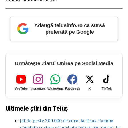
Adaugă teiusinfo.ro ca sursă
preferată pe Google
Urmărește Ziarul Unirea pe Social Media
YouTube
Instagram
WhatsApp
Facebook
X
TikTok
Ultimele știri din Teiuș
Jaf de peste 300.000 de euro, la Teiuș. Familia
păgubită susține că ancheta bate pasul pe loc, la