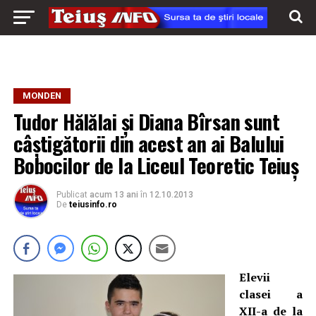
MONDEN
Tudor Hălălai şi Diana Bîrsan sunt
câștigătorii din acest an ai Balului
Bobocilor de la Liceul Teoretic Teiuş
Publicat
acum 13 ani
în
12.10.2013
De
teiusinfo.ro
Elevii
clasei a
XII-a de la