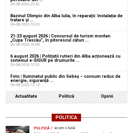
vacante
06-08-2026 20:42
Bărbat de 30 de ani din Galda de Jos, reținut după
Bazinul Olimpic din Alba Iulia, în reparații: Instalația de
tratare și ...
ce și-ar fi agresat și violat partenera
06-08-2026 16:30
21-23 august 2026 | Concursul de turism montan
„Cupa Trascău”, în pitorescul cătun ...
06-08-2026 16:08
6 august 2026 | Polițiștii rutieri din Alba acționează cu
sistemul e-SIGUR pe drumurile ...
06-08-2026 13:33
Foto | Iluminatul public din Sebeș – consum redus de
energie, siguranță ...
06-08-2026 13:14
Actualitate
Politică
Opinii
POLITICA
acum o lună
POLITICĂ