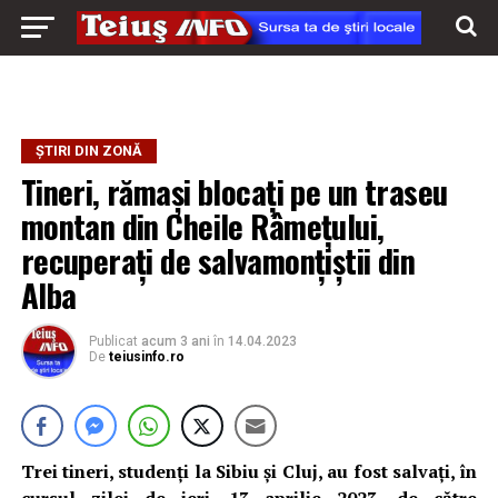
ȘTIRI DIN ZONĂ
Tineri, rămași blocați pe un traseu
montan din Cheile Râmețului,
recuperați de salvamonțiștii din
Alba
Publicat
acum 3 ani
în
14.04.2023
De
teiusinfo.ro
Trei tineri, studenți la Sibiu și Cluj, au fost salvați, în