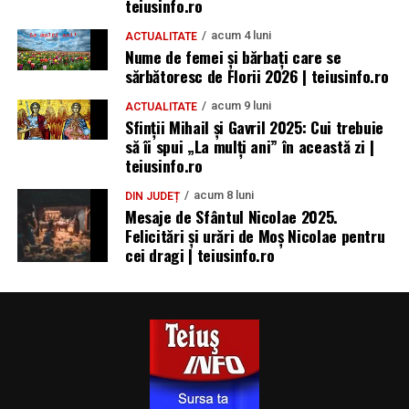
teiusinfo.ro
acum 4 luni
ACTUALITATE
Nume de femei și bărbați care se
sărbătoresc de Florii 2026 | teiusinfo.ro
acum 9 luni
ACTUALITATE
Sfinții Mihail și Gavril 2025: Cui trebuie
să îi spui „La mulţi ani” în această zi |
teiusinfo.ro
acum 8 luni
DIN JUDEȚ
Mesaje de Sfântul Nicolae 2025.
Felicitări și urări de Moș Nicolae pentru
cei dragi | teiusinfo.ro