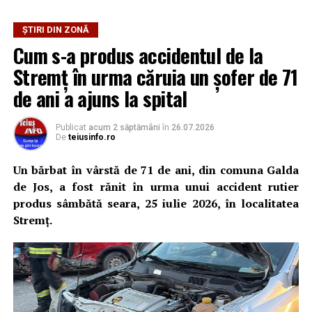
în seara zilei de 1 august 2026, pe fondul geloziei și al
consumului de alcool, bărbatul și-ar fi agresat fizic
ȘTIRI DIN ZONĂ
partenera, o femeie în vârstă de 28 de ani, în timp ce se
Cum s-a produs accidentul de la
aflau la domiciliul acestuia.
Stremț în urma căruia un șofer de 71
Ulterior, acesta ar fi întreținut raporturi sexuale cu
de ani a ajuns la spital
femeia împotriva voinței acesteia, motiv pentru care
polițiștii efectuează cercetări și sub aspectul săvârșirii
Publicat
acum 2 săptămâni
în
26.07.2026
infracțiunii de viol.
De
teiusinfo.ro
Totodată, polițiștii au emis pe numele bărbatului un
Un bărbat în vârstă de 71 de ani, din comuna Galda
ordin de protecție provizoriu, valabil pentru o perioadă
de Jos, a fost rănit în urma unui accident rutier
de cinci zile, prin care i-a fost interzis să se apropie de
produs sâmbătă seara, 25 iulie 2026, în localitatea
victimă.
Stremț.
Cercetările continuă pentru stabilirea tuturor
împrejurărilor în care s-au produs faptele și dispunerea
măsurilor legale.