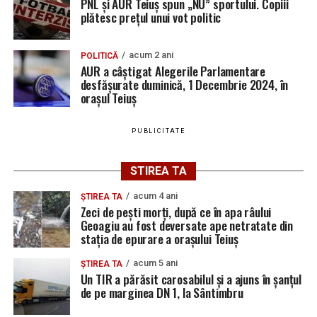
PNL și AUR Teiuș spun „NU” sportului. Copiii
plătesc prețul unui vot politic
acum 2 ani
POLITICĂ
AUR a câștigat Alegerile Parlamentare
desfășurate duminică, 1 Decembrie 2024, în
orașul Teiuș
PUBLICITATE
STIREA TA
acum 4 ani
ȘTIREA TA
Zeci de pești morți, după ce în apa râului
Geoagiu au fost deversate ape netratate din
stația de epurare a orașului Teiuș
acum 5 ani
ȘTIREA TA
Un TIR a părăsit carosabilul și a ajuns în șanțul
de pe marginea DN 1, la Sântimbru