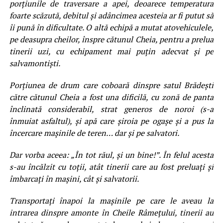
porțiunile de traversare a apei, deoarece temperatura
foarte scăzută, debitul și adâncimea acesteia ar fi putut să
îi pună în dificultate. O altă echipă a mutat atovehiculele,
pe deasupra cheilor, înspre cătunul Cheia, pentru a prelua
tinerii uzi, cu echipament mai puțin adecvat și pe
salvamontiști.
Porțiunea de drum care coboară dinspre satul Brădești
către cătunul Cheia a fost una dificilă, cu zonă de panta
înclinată considerabil, strat generos de noroi (s-a
înmuiat asfaltul), și apă care șiroia pe ogașe și a pus la
încercare mașinile de teren… dar și pe salvatori.
Dar vorba aceea: „În tot răul, și un bine!”. În felul acesta
s-au încălzit cu toții, atât tinerii care au fost preluați și
îmbarcați în mașini, cât și salvatorii.
Transportați înapoi la mașinile pe care le aveau la
intrarea dinspre amonte în Cheile Râmețului, tinerii au