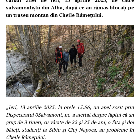
cursul zilei de ieri, 13 aprilie 2023, de către
salvamontiștii din Alba, după ce au rămas blocați pe
un traseu montan din Cheile Râmețului.
„Ieri, 13 aprilie 2023, la orele 15:56, un apel sosit prin
Dispeceratul 0Salvamont, ne-a alertat despre faptul că un
grup de 3 tineri, cu vârste de 22 și 23 de ani, o fata și doi
băieți, studenți la Sibiu și Cluj-Napoca, au probleme în
Cheile Râmețului.