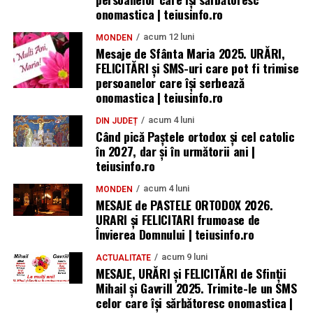
onomastica | teiusinfo.ro
acum 12 luni
MONDEN
Mesaje de Sfânta Maria 2025. URĂRI,
FELICITĂRI și SMS-uri care pot fi trimise
persoanelor care își serbează
onomastica | teiusinfo.ro
acum 4 luni
DIN JUDEȚ
Când pică Paștele ortodox și cel catolic
în 2027, dar și în următorii ani |
teiusinfo.ro
acum 4 luni
MONDEN
MESAJE de PASTELE ORTODOX 2026.
URARI și FELICITARI frumoase de
Învierea Domnului | teiusinfo.ro
acum 9 luni
ACTUALITATE
MESAJE, URĂRI și FELICITĂRI de Sfinții
Mihail și Gavrill 2025. Trimite-le un SMS
celor care își sărbătoresc onomastica |