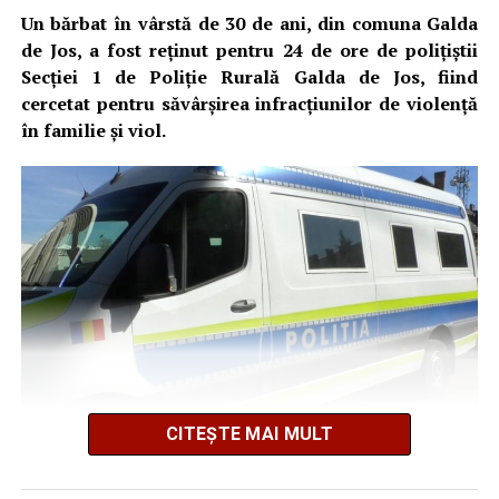
Un bărbat în vârstă de 30 de ani, din comuna Galda
de Jos, a fost reținut pentru 24 de ore de polițiștii
Secției 1 de Poliție Rurală Galda de Jos, fiind
cercetat pentru săvârșirea infracțiunilor de violență
în familie și viol.
CITEȘTE MAI MULT
Potrivit Inspectoratului de Poliție Județean Alba, din
cercetările efectuate până în acest moment a reieșit că,