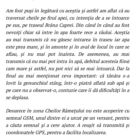
Am fost puși în legătură cu aceștia și astfel am aflat că au
traversat cheile pe firul apei, cu intenția de a se întoarce
pe sus, pe traseul Brâna Caprei. Din când în când au fost
nevoiți chiar să intre în apa foarte rece a râului. Aceștia
au mai transmis că nu găsesc intrarea în traseu iar apa
este prea mare, și în amonte și în aval de locul în care se
aflau, și nu mai pot înainta. De asemenea, au mai
transmis că nu mai pot intra în apă, debitul acesteia fiind
cam mare și astfel, nu pot nici să se mai întoarcă. Dar la
final au mai menționat ceva important: că tânăra s-a
lovit la genunchiul stâng, într-o piatră aflată sub apă și
pe care nu a observat-o, contuzie care îi dă dificultăți în a
se deplasa.
Deoarece în zona Cheilor Râmețului nu este acoperire cu
semnal GSM, unul dintre ei a urcat pe un versant, pentru
a căuta semnal și a cere ajutor. A reușit să transmită și
coordonatele GPS, pentru a facilita localizarea.