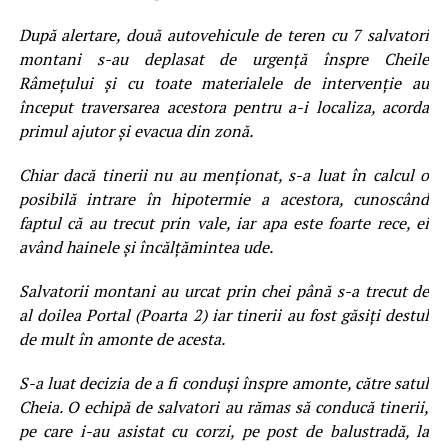
După alertare, două autovehicule de teren cu 7 salvatori
montani s-au deplasat de urgență înspre Cheile
Râmețului și cu toate materialele de intervenție au
început traversarea acestora pentru a-i localiza, acorda
primul ajutor și evacua din zonă.
Chiar dacă tinerii nu au menționat, s-a luat în calcul o
posibilă intrare în hipotermie a acestora, cunoscând
faptul că au trecut prin vale, iar apa este foarte rece, ei
având hainele și încălțămintea ude.
Salvatorii montani au urcat prin chei până s-a trecut de
al doilea Portal (Poarta 2) iar tinerii au fost găsiți destul
de mult în amonte de acesta.
S-a luat decizia de a fi conduși înspre amonte, către satul
Cheia. O echipă de salvatori au rămas să conducă tinerii,
pe care i-au asistat cu corzi, pe post de balustradă, la