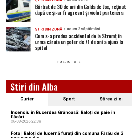
Bărbat de 30 de ani din Galda de Jos, reținut după
Bărbat de 30 de ani din Galda de Jos, reținut
ce și-ar fi agresat și violat partenera
după ce și-ar fi agresat și violat partenera
YouTube
Instagram
WhatsApp
Facebook
X
TikTok
acum 2 săptămâni
ȘTIRI DIN ZONĂ
Cum s-a produs accidentul de la Stremț în
Ultimele știri din Teiuș
urma căruia un șofer de 71 de ani a ajuns la
spital
Jaf de peste 300.000 de euro, la Teiuș. Familia
păgubită susține că ancheta bate pasul pe loc, la
PUBLICITATE
aproape o lună de la spargere
Locuri de muncă în Sântimbru, disponibile la 4
Stiri din Alba
august 2026. AJOFM Alba a publicat lista posturilor
vacante
Curier
Sport
Ştirea zilei
Locuri de muncă în Galda de Jos, disponibile la 4
august 2026. AJOFM Alba a publicat lista posturilor
Incendiu în Bucerdea Grânoasă: Baloți de paie în
vacante
flăcări
06-08-2026 22:38
Locuri de muncă în Teiuș, disponibile la 4 august
Foto | Baloți de lucernă furați din comuna Fărău de 3
2026. AJOFM Alba a publicat lista posturilor
persoane din ...