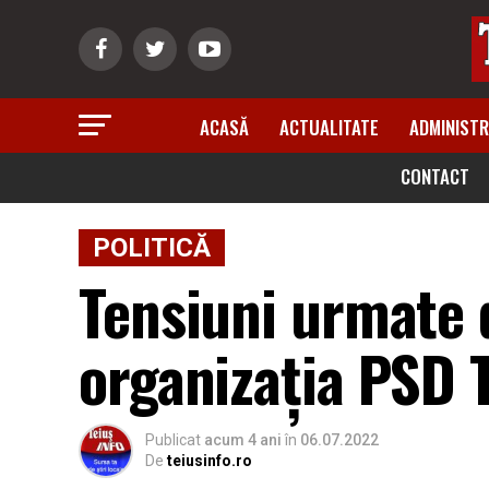
ACASĂ
ACTUALITATE
ADMINISTR
CONTACT
POLITICĂ
Tensiuni urmate d
organizația PSD 
Publicat
acum 4 ani
în
06.07.2022
De
teiusinfo.ro