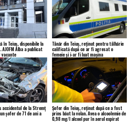
 în Teiuș, disponibile la
Tânăr din Teiuș, reținut pentru tâlhărie
 AJOFM Alba a publicat
calificată după ce ar fi agresat o
r vacante
femeie și i-ar fi luat mașina
 accidentul de la Stremț
Șofer din Teiuș, reținut după ce a fost
un șofer de 71 de ani a
prins băut la volan. Avea o alcoolemie de
0,98 mg/l alcool pur în aerul expirat