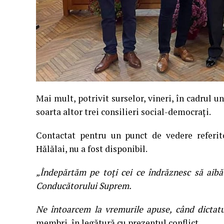
Mai mult, potrivit surselor, vineri, în cadrul un
soarta altor trei consilieri social-democrați.
Contactat pentru un punct de vedere referito
Hălălai, nu a fost disponibil.
„Îndepărtăm pe toți cei ce îndrăznesc să aibă 
Conducătorului Suprem.
Ne întoarcem la vremurile apuse, când dictat
membri, în legătură cu prezentul conflict.