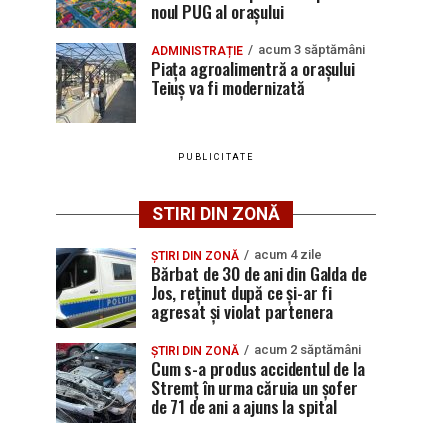
noul PUG al orașului
acum 3 săptămâni
ADMINISTRAȚIE
Piața agroalimentră a orașului
Teiuș va fi modernizată
PUBLICITATE
STIRI DIN ZONĂ
acum 4 zile
ȘTIRI DIN ZONĂ
Bărbat de 30 de ani din Galda de
Jos, reținut după ce și-ar fi
agresat și violat partenera
acum 2 săptămâni
ȘTIRI DIN ZONĂ
Cum s-a produs accidentul de la
Stremț în urma căruia un șofer
de 71 de ani a ajuns la spital