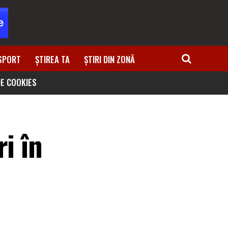
SPORT
ȘTIREA TA
ȘTIRI DIN ZONĂ
DE COOKIES
i în