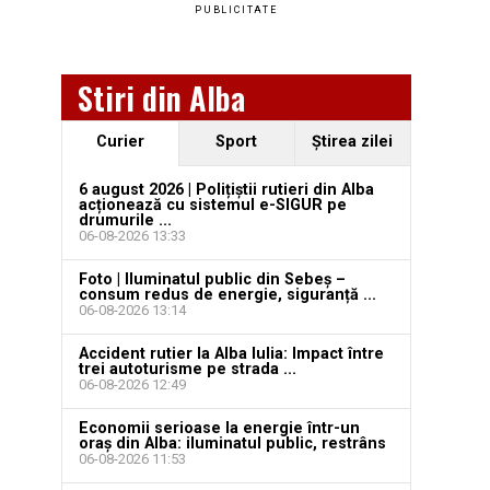
PUBLICITATE
Stiri din Alba
Curier
Sport
Ştirea zilei
6 august 2026 | Polițiștii rutieri din Alba
acționează cu sistemul e-SIGUR pe
drumurile ...
06-08-2026 13:33
Foto | Iluminatul public din Sebeș –
consum redus de energie, siguranță ...
06-08-2026 13:14
Accident rutier la Alba Iulia: Impact între
trei autoturisme pe strada ...
06-08-2026 12:49
Economii serioase la energie într-un
oraș din Alba: iluminatul public, restrâns
06-08-2026 11:53