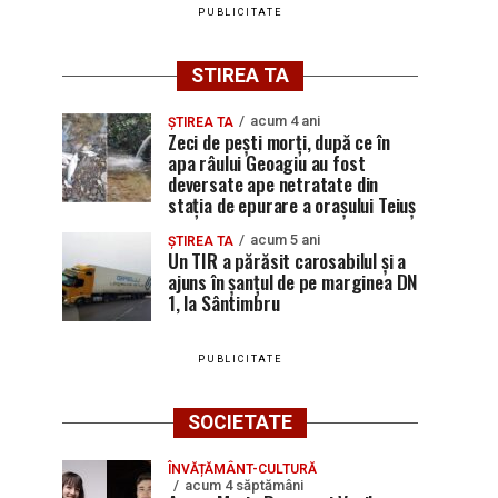
PUBLICITATE
STIREA TA
acum 4 ani
ȘTIREA TA
Zeci de pești morți, după ce în
apa râului Geoagiu au fost
deversate ape netratate din
stația de epurare a orașului Teiuș
acum 5 ani
ȘTIREA TA
Un TIR a părăsit carosabilul și a
ajuns în șanțul de pe marginea DN
1, la Sântimbru
PUBLICITATE
SOCIETATE
ÎNVĂȚĂMÂNT-CULTURĂ
acum 4 săptămâni