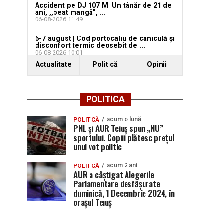
Accident pe DJ 107 M: Un tânăr de 21 de
ani, ,,beat mangă”, ...
06-08-2026 11:49
6-7 august | Cod portocaliu de caniculă și
disconfort termic deosebit de ...
06-08-2026 10:01
Actualitate
Politică
Opinii
POLITICA
acum o lună
POLITICĂ
PNL și AUR Teiuș spun „NU”
sportului. Copiii plătesc prețul
unui vot politic
acum 2 ani
POLITICĂ
AUR a câștigat Alegerile
Parlamentare desfășurate
duminică, 1 Decembrie 2024, în
orașul Teiuș