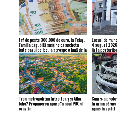
Jaf de peste 300.000 de euro, la Teiuș.
Locuri de muncă
Familia păgubită susține că ancheta
4 august 2026.
bate pasul pe loc, la aproape o lună de la
lista posturilo
spargere
Tren metropolitan între Teiuș și Alba
Cum s-a produs
Iulia? Propunerea apare în noul PUG al
în urma căruia 
orașului
ajuns la spital