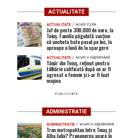
ACTUALITATE
acum 2 zile
ACTUALITATE
Jaf de peste 300.000 de euro, la
Teiuș. Familia păgubită susține
că ancheta bate pasul pe loc, la
aproape o lună de la spargere
acum o săptămână
ACTUALITATE
Tânăr din Teiuș, reținut pentru
tâlhărie calificată după ce ar fi
agresat o femeie și i-ar fi luat
mașina
PUBLICITATE
ADMINISTRATIE
acum o săptămână
ADMINISTRAȚIE
Tren metropolitan între Teiuș și
Alba Iulia? Propunerea apare în