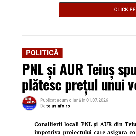
CLICK P
POLITICĂ
PNL și AUR Teiuș spu
plătesc prețul unui v
Publicat
acum o lună
în
01.07.2026
De
teiusinfo.ro
Consilierii locali PNL și AUR din Teiu
împotriva proiectului care asigura con