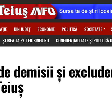
AȚIE
DIN JUDEȚ
ECONOMIE
POLITICĂ
SOCIETATE
ȘTIREA TA PE TEIUSINFO.RO
CONFIDENȚIALITATE ȘI POLITICĂ 
e demisii și excluder
Teiuș