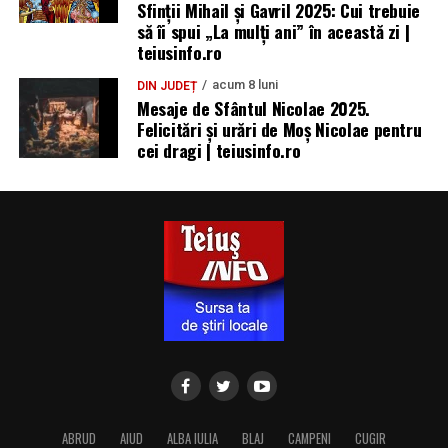
Sfinții Mihail și Gavril 2025: Cui trebuie
să îi spui „La mulţi ani” în această zi |
teiusinfo.ro
acum 8 luni
DIN JUDEȚ
Mesaje de Sfântul Nicolae 2025.
Felicitări și urări de Moș Nicolae pentru
cei dragi | teiusinfo.ro
ABRUD
AIUD
ALBA IULIA
BLAJ
CAMPENI
CUGIR