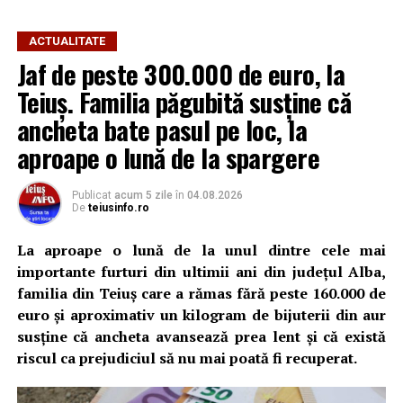
ACTUALITATE
Jaf de peste 300.000 de euro, la
Teiuș. Familia păgubită susține că
ancheta bate pasul pe loc, la
aproape o lună de la spargere
Publicat
acum 5 zile
în
04.08.2026
De
teiusinfo.ro
La aproape o lună de la unul dintre cele mai
importante furturi din ultimii ani din județul Alba,
familia din Teiuș care a rămas fără peste 160.000 de
euro și aproximativ un kilogram de bijuterii din aur
susține că ancheta avansează prea lent și că există
riscul ca prejudiciul să nu mai poată fi recuperat.