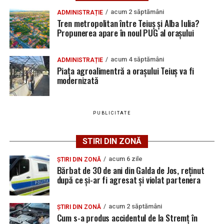
vacante
Locuri de muncă în Teiuș, disponibile la 4 august
bărbatului i-a fost interzis să se apropie de persoanele
acum 2 săptămâni
ADMINISTRAȚIE
2026. AJOFM Alba a publicat lista posturilor
Bărbat de 30 de ani din Galda de Jos, reținut după
pe care le-ar fi amenințat.
Tren metropolitan între Teiuș și Alba Iulia?
vacante
ce și-ar fi agresat și violat partenera
Propunerea apare în noul PUG al orașului
La data de 19 iulie, polițiștii din Teiuș au dispus reținerea
Bărbat de 30 de ani din Galda de Jos, reținut după
acestuia pentru 24 de ore, iar cercetările continuă sub
ce și-ar fi agresat și violat partenera
acum 4 săptămâni
ADMINISTRAȚIE
aspectul săvârșirii infracțiunilor de amenințare și
Piața agroalimentră a orașului Teiuș va fi
distrugere.
modernizată
PUBLICITATE
Adaugă teiusinfo.ro ca sursă
preferată pe Google
STIRI DIN ZONĂ
acum 6 zile
ȘTIRI DIN ZONĂ
Bărbat de 30 de ani din Galda de Jos, reținut
după ce și-ar fi agresat și violat partenera
Urmărește Ziarul Unirea pe Social Media
acum 2 săptămâni
ȘTIRI DIN ZONĂ
Cum s-a produs accidentul de la Stremț în