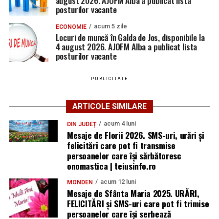
posturilor vacante
acum 5 zile
ECONOMIE
Locuri de muncă în Galda de Jos, disponibile la
4 august 2026. AJOFM Alba a publicat lista
posturilor vacante
PUBLICITATE
ARTICOLE SIMILARE
acum 4 luni
DIN JUDEȚ
Mesaje de Florii 2026. SMS-uri, urări și
felicitări care pot fi transmise
persoanelor care îşi sărbătoresc
onomastica | teiusinfo.ro
acum 12 luni
MONDEN
Mesaje de Sfânta Maria 2025. URĂRI,
FELICITĂRI și SMS-uri care pot fi trimise
persoanelor care își serbează