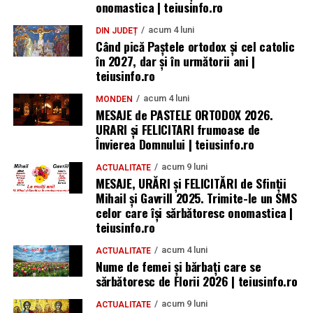
onomastica | teiusinfo.ro
acum 4 luni
DIN JUDEȚ
Când pică Paștele ortodox și cel catolic
în 2027, dar și în următorii ani |
teiusinfo.ro
acum 4 luni
MONDEN
MESAJE de PASTELE ORTODOX 2026.
URARI și FELICITARI frumoase de
Învierea Domnului | teiusinfo.ro
acum 9 luni
ACTUALITATE
MESAJE, URĂRI și FELICITĂRI de Sfinții
Mihail și Gavrill 2025. Trimite-le un SMS
celor care își sărbătoresc onomastica |
teiusinfo.ro
acum 4 luni
ACTUALITATE
Nume de femei și bărbați care se
sărbătoresc de Florii 2026 | teiusinfo.ro
acum 9 luni
ACTUALITATE