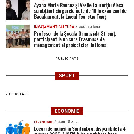
Ayana Maria Rancea și Vasile Laurențiu Alexa
au obținut singurele note de 10 la examenul de
Bacalaureat, la Liceul Teoretic Teiuș
acum o lună
ÎNVĂȚĂMÂNT-CULTURĂ
Profesor de la Școala Gimnazială Stremț,
participant la un curs Erasmus+ de
management al proiectelor, la Roma
PUBLICITATE
SPORT
PUBLICITATE
ECONOMIE
acum 5 zile
ECONOMIE
Locuri de muncă în Sântimbru, disponibile la 4
august 2026. AJOFM Alba a publicat lista