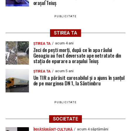
orașul Teiuș
PUBLICITATE
STIREA TA
acum 4 ani
ȘTIREA TA
Zeci de pești morți, după ce în apa râului
Geoagiu au fost deversate ape netratate din
stația de epurare a orașului Teiuș
acum 5 ani
ȘTIREA TA
Un TIR a părăsit carosabilul și a ajuns în șanțul
de pe marginea DN 1, la Sântimbru
PUBLICITATE
SOCIETATE
acum 4 săptămâni
ÎNVĂȚĂMÂNT-CULTURĂ