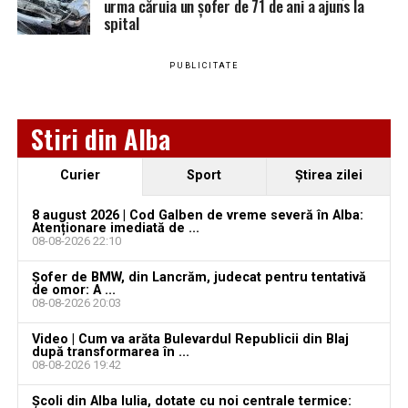
urma căruia un șofer de 71 de ani a ajuns la
spital
YouTube
Instagram
WhatsApp
Facebook
X
TikTok
PUBLICITATE
Ultimele știri din Teiuș
Jaf de peste 300.000 de euro, la Teiuș. Familia
Stiri din Alba
păgubită susține că ancheta bate pasul pe loc, la
aproape o lună de la spargere
Curier
Sport
Ştirea zilei
Locuri de muncă în Sântimbru, disponibile la 4
august 2026. AJOFM Alba a publicat lista posturilor
8 august 2026 | Cod Galben de vreme severă în Alba:
Atenționare imediată de ...
vacante
08-08-2026 22:10
Locuri de muncă în Galda de Jos, disponibile la 4
Șofer de BMW, din Lancrăm, judecat pentru tentativă
august 2026. AJOFM Alba a publicat lista posturilor
de omor: A ...
08-08-2026 20:03
vacante
Video | Cum va arăta Bulevardul Republicii din Blaj
Locuri de muncă în Teiuș, disponibile la 4 august
după transformarea în ...
2026. AJOFM Alba a publicat lista posturilor
08-08-2026 19:42
vacante
Școli din Alba Iulia, dotate cu noi centrale termice: