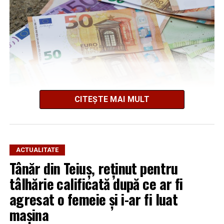
CITEȘTE MAI MULT
Cum s-a produs spargerea
ACTUALITATE
Tânăr din Teiuș, reținut pentru
Potrivit informațiilor din dosar și declarațiilor
persoanelor vătămate, în noaptea de 3 spre 4 iulie 2026,
tâlhărie calificată după ce ar fi
locuința familiei Șerban-Rezmiveș din Teiuș a fost spartă
agresat o femeie și i-ar fi luat
în timp ce proprietarii se aflau în municipiul Alba Iulia.
mașina
Familia susține că deplasarea la Alba Iulia ar fi fost