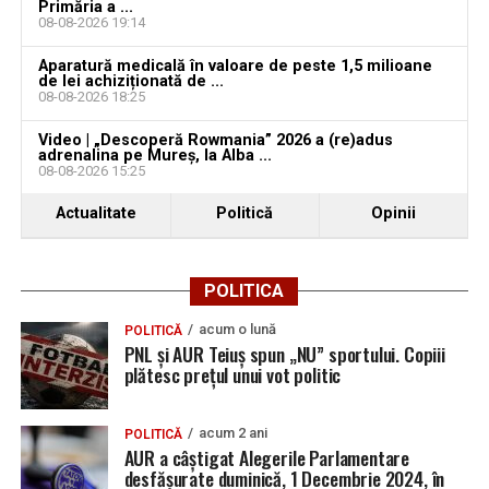
Primăria a ...
Bărbat de 30 de ani din Galda de Jos, reținut după
08-08-2026 19:14
ce și-ar fi agresat și violat partenera
Aparatură medicală în valoare de peste 1,5 milioane
de lei achiziționată de ...
08-08-2026 18:25
Video | „Descoperă Rowmania” 2026 a (re)adus
adrenalina pe Mureș, la Alba ...
08-08-2026 15:25
Actualitate
Politică
Opinii
POLITICA
acum o lună
POLITICĂ
PNL și AUR Teiuș spun „NU” sportului. Copiii
plătesc prețul unui vot politic
acum 2 ani
POLITICĂ
AUR a câștigat Alegerile Parlamentare
desfășurate duminică, 1 Decembrie 2024, în