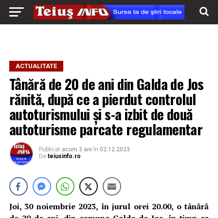
ACTUALITATE
Tânără de 20 de ani din Galda de Jos
rănită, după ce a pierdut controlul
autoturismului și s-a izbit de două
autoturisme parcate regulamentar
Publicat
acum 3 ani
în
02.12.2023
De
teiusinfo.ro
Joi, 30 noiembrie 2023, în jurul orei 20.00, o tânără