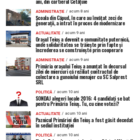
ani, din cartierul Cetățuie
acum 8 ani
ADMINISTRAȚIE
Școala din Căpud, în care au învățat zeci de
generații, a intrat în proces de modernizare
acum 9 ani
ACTUALITATE
Orașul Teiuș a devenit o comunitate puternică,
unde solidaritatea se trăiește prin fapte și
încrederea se construiește prin cooperare
acum 9 ani
ADMINISTRAȚIE
Primăria oraşului Teiuş a anunţat în decursul
zilei de miercuri că reziliat contractul de
colectare a gunoiului menajer cu SC Salprest
SRL
acum 10 ani
POLITICĂ
SONDAJ alegeri locale 2016: 4 candidați se bat
pentru Primăria Teiuș. Tu, cu cine votezi?
acum 10 ani
ACTUALITATE
Paznicul Primăriei din Teiuș a fost găsit decedat
în sediul instituției
acum 10 ani
POLITICĂ