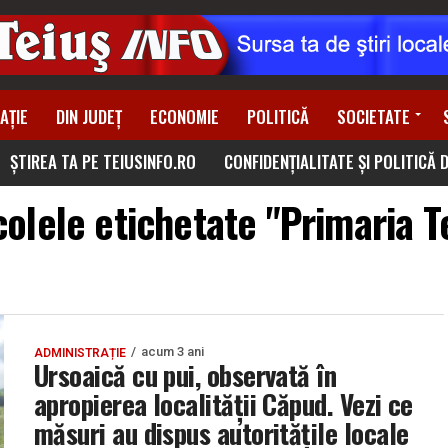
AȚIE
DIN JUDEȚ
ECONOMIE
POLITICĂ
SOCIETATE
ȘTIREA TA PE TEIUSINFO.RO
CONFIDENȚIALITATE ȘI POLITICĂ 
colele etichetate "Primaria T
acum 3 ani
ADMINISTRAȚIE
Ursoaică cu pui, observată în
apropierea localității Căpud. Vezi ce
măsuri au dispus autoritățile locale