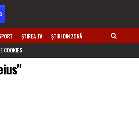
SPORT
ȘTIREA TA
ȘTIRI DIN ZONĂ
DE COOKIES
eius"