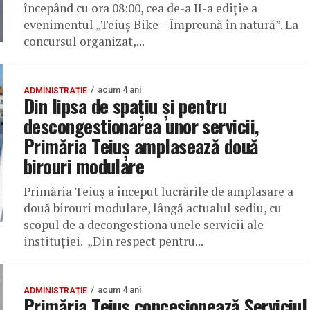
începând cu ora 08:00, cea de-a II-a ediție a
evenimentul „Teiuș Bike – Împreună în natură”. La
concursul organizat,...
acum 4 ani
ADMINISTRAȚIE
Din lipsa de spațiu și pentru
descongestionarea unor servicii,
Primăria Teiuș amplasează două
birouri modulare
Primăria Teiuș a început lucrările de amplasare a
două birouri modulare, lângă actualul sediu, cu
scopul de a decongestiona unele servicii ale
instituției. „Din respect pentru...
acum 4 ani
ADMINISTRAȚIE
Primăria Teiuș concesionează Serviciul