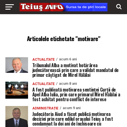
Articolele etichetate "motivare"
acum 6 ani
ACTUALITATE
Tribunalul Alba a motivat hotărârea
judecătorească prin care a validat mandatul de
primar câştigat de Mirel Hălălai
acum 8 ani
ACTUALITATE
A fost publicată motivarea sentinței Curții de
Apel Alba Iulia, prin care primarul Mirel Hălălai a
fost achitat pentru conflict de interese
acum 9 ani
ADMINISTRAȚIE
Judecătoria Aiud a făcut publică motivarea
deciziei prin care edilul orașului Teiuș a fost
condamnat la doi ani de închisoare cu