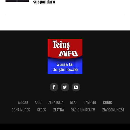
suspendare
ABRUD
AIUD
ALBA IULIA
BLAJ
CAMPENI
CUGIR
OCNA MURES
SEBES
ZLATNA
RADIO UNIREA FM
ZIAREONLINE24