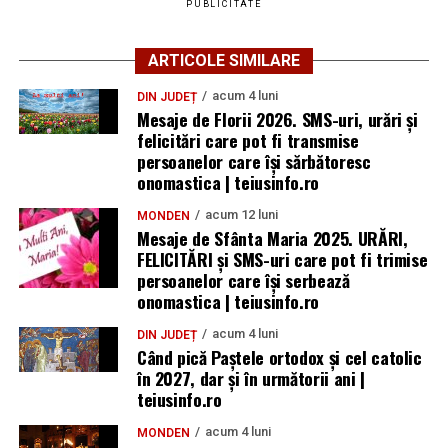
PUBLICITATE
ARTICOLE SIMILARE
acum 4 luni
DIN JUDEȚ
Mesaje de Florii 2026. SMS-uri, urări și
felicitări care pot fi transmise
persoanelor care îşi sărbătoresc
onomastica | teiusinfo.ro
acum 12 luni
MONDEN
Mesaje de Sfânta Maria 2025. URĂRI,
FELICITĂRI și SMS-uri care pot fi trimise
persoanelor care își serbează
onomastica | teiusinfo.ro
acum 4 luni
DIN JUDEȚ
Când pică Paștele ortodox și cel catolic
în 2027, dar și în următorii ani |
teiusinfo.ro
acum 4 luni
MONDEN