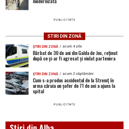
modernizată
trafic a mijloacelor de transport pe care le dețineți”
, se
reabilitarea completă a arterei.
arată într-un mesaj publicat de Primăria Teiuș.
Potrivit reprezentanților administrației locale, lucrările
PUBLICITATE
fac parte din programul de modernizare a
infrastructurii urbane și urmăresc atât creșterea
STIRI DIN ZONĂ
siguranței în trafic, cât și rezolvarea problemelor legate
de evacuarea apelor pluviale. Până la finalizarea
acum 4 zile
ȘTIRI DIN ZONĂ
Bărbat de 30 de ani din Galda de Jos, reținut
investițiilor, șoferii și pietonii sunt sfătuiți să respecte
după ce și-ar fi agresat și violat partenera
semnalizarea temporară și să manifeste prudență în
zonele afectate de lucrări.
acum 2 săptămâni
ȘTIRI DIN ZONĂ
Cum s-a produs accidentul de la Stremț în
urma căruia un șofer de 71 de ani a ajuns la
spital
Adaugă teiusinfo.ro ca sursă
preferată pe Google
PUBLICITATE
Stiri din Alba