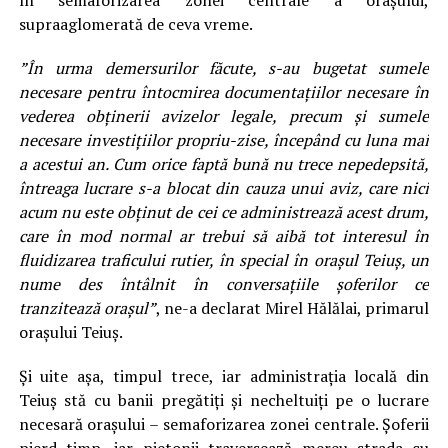
în semaforizarea zonei centrale a orașului,
supraaglomerată de ceva vreme.
”În urma demersurilor făcute, s-au bugetat sumele
necesare pentru întocmirea documentațiilor necesare în
vederea obținerii avizelor legale, precum și sumele
necesare investițiilor propriu-zise, începând cu luna mai
a acestui an. Cum orice faptă bună nu trece nepedepsită,
întreaga lucrare s-a blocat din cauza unui aviz, care nici
acum nu este obținut de cei ce administrează acest drum,
care în mod normal ar trebui să aibă tot interesul în
fluidizarea traficului rutier, în special în orașul Teiuș, un
nume des întâlnit în conversațiile șoferilor ce
tranzitează orașul”
, ne-a declarat Mirel Hălălai, primarul
orașului Teiuș.
Și uite așa, timpul trece, iar administrația locală din
Teiuș stă cu banii pregătiți și necheltuiți pe o lucrare
necesară orașului – semaforizarea zonei centrale. Șoferii