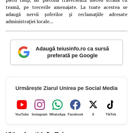
pierd timp, iar pietonii traversează mereu strada cu
teamă, pe trecerile amenajate. La toate acestea se
adaugă nervii șoferilor și reclamațiile adresate
administrației locale…
Adaugă teiusinfo.ro ca sursă
preferată pe Google
Urmărește Ziarul Unirea pe Social Media
YouTube
Instagram
WhatsApp
Facebook
X
TikTok