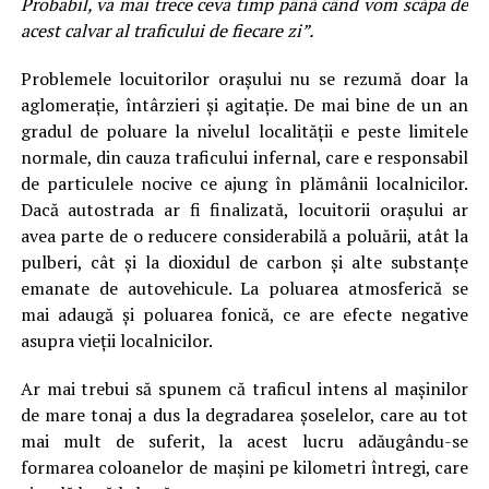
Probabil, va mai trece ceva timp până când vom scăpa de
acest calvar al traficului de fiecare zi”.
Problemele locuitorilor orașului nu se rezumă doar la
aglomerație, întârzieri şi agitaţie. De mai bine de un an
gradul de poluare la nivelul localității e peste limitele
normale, din cauza traficului infernal, care e responsabil
de particulele nocive ce ajung în plămânii localnicilor.
Dacă autostrada ar fi finalizată, locuitorii orașului ar
avea parte de o reducere considerabilă a poluării, atât la
pulberi, cât şi la dioxidul de carbon şi alte substanţe
emanate de autovehicule. La poluarea atmosferică se
mai adaugă și poluarea fonică, ce are efecte negative
asupra vieții localnicilor.
Ar mai trebui să spunem că traficul intens al mașinilor
de mare tonaj a dus la degradarea şoselelor, care au tot
mai mult de suferit, la acest lucru adăugându-se
formarea coloanelor de mașini pe kilometri întregi, care