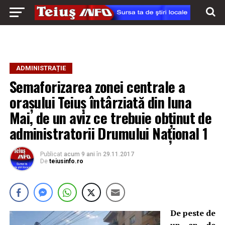
ADMINISTRAȚIE
Semaforizarea zonei centrale a
orașului Teiuș întârziată din luna
Mai, de un aviz ce trebuie obținut de
administratorii Drumului Național 1
Publicat
acum 9 ani
în
29.11.2017
De
teiusinfo.ro
De peste de