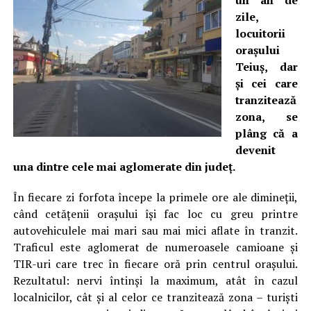
un an de
zile,
locuitorii
orașului
Teiuș, dar
și cei care
tranzitează
zona, se
plâng că a
devenit
una dintre cele mai aglomerate din județ.
În fiecare zi forfota începe la primele ore ale dimineții,
când cetățenii orașului își fac loc cu greu printre
autovehiculele mai mari sau mai mici aflate în tranzit.
Traficul este aglomerat de numeroasele camioane şi
TIR-uri care trec în fiecare oră prin centrul oraşului.
Rezultatul: nervi întinşi la maximum, atât în cazul
localnicilor, cât și al celor ce tranzitează zona – turiști