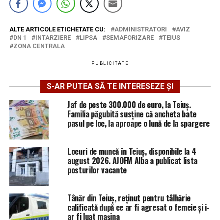
ALTE ARTICOLE ETICHETATE CU:
ADMINISTRATORI
AVIZ
DN 1
INTARZIERE
LIPSA
SEMAFORIZARE
TEIUS
ZONA CENTRALA
PUBLICITATE
S-AR PUTEA SĂ TE INTERESEZE ȘI
Jaf de peste 300.000 de euro, la Teiuș.
Familia păgubită susține că ancheta bate
pasul pe loc, la aproape o lună de la spargere
Locuri de muncă în Teiuș, disponibile la 4
august 2026. AJOFM Alba a publicat lista
posturilor vacante
Tânăr din Teiuș, reținut pentru tâlhărie
calificată după ce ar fi agresat o femeie și i-
ar fi luat mașina