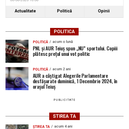
leziuni corporale, fiind transportați la spital pentru a le
Locuri de muncă în Teiuș, disponibile la 4 august
fi acordate îngrijiri medicale.
2026. AJOFM Alba a publicat lista posturilor
Actualitate
Politică
Opinii
vacante
De asemenea, aceștia au fost testați cu aparatul
Bărbat de 30 de ani din Galda de Jos, reținut după
etilotest, rezultatele fiind negative.
POLITICA
ce și-ar fi agresat și violat partenera
acum o lună
POLITICĂ
PNL și AUR Teiuș spun „NU” sportului. Copiii
plătesc prețul unui vot politic
Adaugă teiusinfo.ro ca sursă
preferată pe Google
acum 2 ani
POLITICĂ
AUR a câștigat Alegerile Parlamentare
desfășurate duminică, 1 Decembrie 2024, în
orașul Teiuș
Urmărește Ziarul Unirea pe Social Media
PUBLICITATE
STIREA TA
YouTube
Instagram
WhatsApp
Facebook
X
TikTok
acum 4 ani
ȘTIREA TA