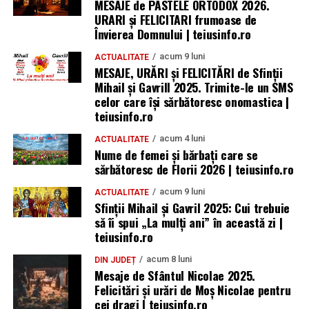
MESAJE de PASTELE ORTODOX 2026.
URARI și FELICITARI frumoase de
Învierea Domnului | teiusinfo.ro
acum 9 luni
ACTUALITATE
MESAJE, URĂRI și FELICITĂRI de Sfinții
Mihail și Gavrill 2025. Trimite-le un SMS
celor care își sărbătoresc onomastica |
teiusinfo.ro
acum 4 luni
ACTUALITATE
Nume de femei și bărbați care se
sărbătoresc de Florii 2026 | teiusinfo.ro
acum 9 luni
ACTUALITATE
Sfinții Mihail și Gavril 2025: Cui trebuie
să îi spui „La mulţi ani” în această zi |
teiusinfo.ro
acum 8 luni
DIN JUDEȚ
Mesaje de Sfântul Nicolae 2025.
Felicitări și urări de Moș Nicolae pentru
cei dragi | teiusinfo.ro