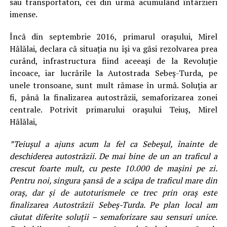
sau transportatori, cei din urmă acumulând întârzieri
imense.
Încă din septembrie 2016, primarul orașului, Mirel
Hălălai, declara că situaţia nu își va găsi rezolvarea prea
curând, infrastructura fiind aceeaşi de la Revoluție
încoace, iar lucrările la Autostrada Sebeș-Turda, pe
unele tronsoane, sunt mult rămase în urmă. Soluția ar
fi, până la finalizarea autostrăzii, semaforizarea zonei
centrale. Potrivit primarului orașului Teiuș, Mirel
Hălălai,
”Teiușul a ajuns acum la fel ca Sebeșul, înainte de
deschiderea autostrăzii. De mai bine de un an traficul a
crescut foarte mult, cu peste 10.000 de mașini pe zi.
Pentru noi, singura șansă de a scăpa de traficul mare din
oraș, dar și de autoturismele ce trec prin oraș este
finalizarea Autostrăzii Sebeș-Turda. Pe plan local am
căutat diferite soluții – semaforizare sau sensuri unice.