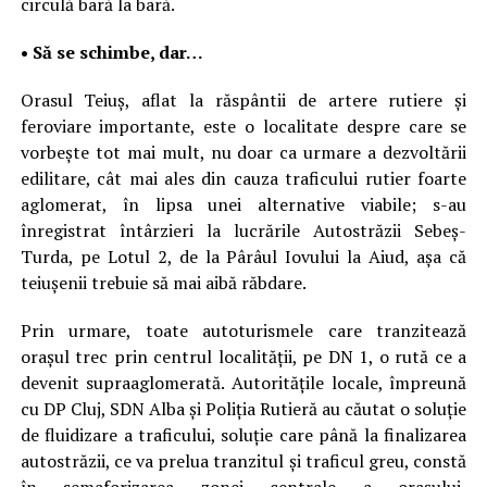
circulă bară la bară.
• Să se schimbe, dar…
Orasul Teiuș, aflat la răspântii de artere rutiere și
feroviare importante, este o localitate despre care se
vorbește tot mai mult, nu doar ca urmare a dezvoltării
edilitare, cât mai ales din cauza traficului rutier foarte
aglomerat, în lipsa unei alternative viabile; s-au
înregistrat întârzieri la lucrările Autostrăzii Sebeș-
Turda, pe Lotul 2, de la Pârâul Iovului la Aiud, așa că
teiușenii trebuie să mai aibă răbdare.
Prin urmare, toate autoturismele care tranzitează
orașul trec prin centrul localității, pe DN 1, o rută ce a
devenit supraaglomerată. Autoritățile locale, împreună
cu DP Cluj, SDN Alba și Poliția Rutieră au căutat o soluție
de fluidizare a traficului, soluție care până la finalizarea
autostrăzii, ce va prelua tranzitul și traficul greu, constă