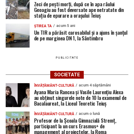
Zeci de pești morți, după ce în apa râului
Ultimele știri din Teiuș
Geoagiu au fost deversate ape netratate din
stația de epurare a orașului Teiuș
Jaf de peste 300.000 de euro, la Teiuș. Familia
acum 5 ani
ȘTIREA TA
păgubită susține că ancheta bate pasul pe loc, la
Un TIR a părăsit carosabilul și a ajuns în șanțul
de pe marginea DN 1, la Sântimbru
aproape o lună de la spargere
Locuri de muncă în Sântimbru, disponibile la 4
august 2026. AJOFM Alba a publicat lista posturilor
PUBLICITATE
vacante
Locuri de muncă în Galda de Jos, disponibile la 4
SOCIETATE
august 2026. AJOFM Alba a publicat lista posturilor
acum 4 săptămâni
ÎNVĂȚĂMÂNT-CULTURĂ
vacante
Ayana Maria Rancea și Vasile Laurențiu Alexa
au obținut singurele note de 10 la examenul de
Locuri de muncă în Teiuș, disponibile la 4 august
Bacalaureat, la Liceul Teoretic Teiuș
2026. AJOFM Alba a publicat lista posturilor
vacante
acum o lună
ÎNVĂȚĂMÂNT-CULTURĂ
Profesor de la Școala Gimnazială Stremț,
Bărbat de 30 de ani din Galda de Jos, reținut după
participant la un curs Erasmus+ de
ce și-ar fi agresat și violat partenera
management al proiectelor, la Roma