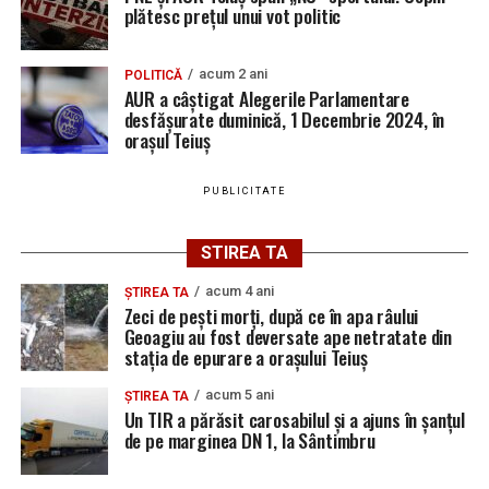
plătesc prețul unui vot politic
Adaugă teiusinfo.ro ca sursă
preferată pe Google
acum 2 ani
POLITICĂ
AUR a câștigat Alegerile Parlamentare
desfășurate duminică, 1 Decembrie 2024, în
orașul Teiuș
Urmărește Ziarul Unirea pe Social Media
PUBLICITATE
STIREA TA
YouTube
Instagram
WhatsApp
Facebook
X
TikTok
acum 4 ani
ȘTIREA TA
Zeci de pești morți, după ce în apa râului
Ultimele știri din Teiuș
Geoagiu au fost deversate ape netratate din
stația de epurare a orașului Teiuș
Jaf de peste 300.000 de euro, la Teiuș. Familia
acum 5 ani
ȘTIREA TA
păgubită susține că ancheta bate pasul pe loc, la
Un TIR a părăsit carosabilul și a ajuns în șanțul
de pe marginea DN 1, la Sântimbru
aproape o lună de la spargere
Locuri de muncă în Sântimbru, disponibile la 4