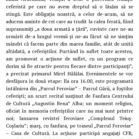
ceferistă pe care nu avem dreptul să o lăsăm să se
stingă. Este obligaţia noastră, a celor de-acum, să ne
aducem amin­te de cei care au trudit la calea ferată, fiind
supranumiţi „a doua armată a ţării”, cuvinte care ne-au
urmărit de-a lungul vremii şi ne-au făcut să ne simţim
mândri că facem parte din marea familie, atât de unită
altădată, a ceferiştilor. Purtând în suflet toate acestea,
am promovat o acţiune de suflet, cu un program ce
dorim să fie atractiv pentru fiecare dintre participanţi”,
a precizat primarul Mirel Hălălai. Evenimentele se vor
desfăşura în două etape: lla ora 16.00, este programată
întâlnirea din „Parcul Feroviar” – Parcul Gării, a foştilor
ceferişti; un scurt recital susţinut de Fanfara Centrului
de Cultură „Augustin Bena” Alba; un moment religios,
oficiat în memoria ceferiştilor care nu mai sunt printre
noi; lansarea revistei fero­viare „Complexul Teiuş-
Coşlariu”; marş, cu fanfara, pe traseul „Parcul Feroviar”
– Casa de Cultură. La acţiune participă angajaţi CFR,