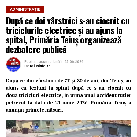
cât și toți cetățenii orașului nostru
”, este declarția
pusă în practică.
edilului Mirel Vasile Hălălai.
ADMINISTRAȚIE
Pe
strada Petru Maior
, șantierul a ajuns într-un stadiu
După ce doi vârstnici s-au ciocnit cu
Dacă va depăși stadiul de propunere și va fi inclus în
avansat, decopertarea vechiului sistem rutier fiind
Constantin PREDESCU
programele de investiții regionale sau naționale, Teiuș ar
triciclurile electrice și au ajuns la
aproape finalizată. În perioada următoare vor fi
putea deveni unul dintre primele orașe mici din România
montate bordurile, vor fi amenajate trotuarele și va fi
spital, Primăria Teiuș organizează
conectate la un sistem de transport feroviar
realizată scafa carosabilă, destinată preluării și dirijării
dezbatere publică
metropolitan, cu efecte importante asupra mobilității,
apelor pluviale.
Adaugă teiusinfo.ro ca sursă
dezvoltării economice și pieței muncii din județul Alba.
preferată pe Google
Publicat
acum o lună
în
25.06.2026
De
teiusinfo.ro
După ce doi vârstnici de 77 și 80 de ani, din Teiuș, au
Adaugă teiusinfo.ro ca sursă
ajuns cu leziuni la spital după ce s-au ciocnit cu
preferată pe Google
Urmărește Ziarul Unirea pe Social Media
două tricicluri electrice, în urma unui accident rutier
petrecut la data de 21 iunie 2026. Primăria Teiuș a
anunțat primele măsuri.
YouTube
Instagram
WhatsApp
Facebook
X
TikTok
Urmărește Ziarul Unirea pe Social Media