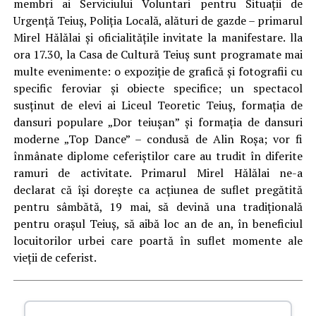
membri ai Serviciului Voluntari pentru Situaţii de
Urgenţă Teiuş, Poliţia Locală, alături de gazde – primarul
Mirel Hălălai şi oficialităţile invitate la manifestare. lla
ora 17.30, la Casa de Cultură Teiuş sunt programate mai
multe evenimente: o expoziţie de grafică şi fotografii cu
specific feroviar şi obiecte specifice; un spectacol
susţinut de elevi ai Liceul Teoretic Teiuş, formaţia de
dansuri populare „Dor teiuşan” şi formaţia de dansuri
moderne „Top Dance” – condusă de Alin Roşa; vor fi
înmânate diplome ce­feriştilor care au trudit în diferite
ramuri de activitate. Primarul Mirel Hălălai ne-a
declarat că îşi doreşte ca acţiunea de suflet pregătită
pentru sâmbătă, 19 mai, să devină una tradiţională
pentru oraşul Teiuş, să aibă loc an de an, în beneficiul
locuitorilor urbei care poartă în suflet momente ale
vieţii de ceferist.