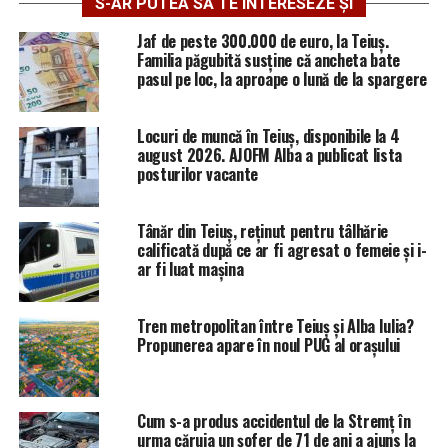
S-AR PUTEA SĂ TE INTERESEZE ȘI
Jaf de peste 300.000 de euro, la Teiuș.
Familia păgubită susține că ancheta bate
pasul pe loc, la aproape o lună de la spargere
Locuri de muncă în Teiuș, disponibile la 4
august 2026. AJOFM Alba a publicat lista
posturilor vacante
Tânăr din Teiuș, reținut pentru tâlhărie
calificată după ce ar fi agresat o femeie și i-
ar fi luat mașina
Tren metropolitan între Teiuș și Alba Iulia?
Propunerea apare în noul PUG al orașului
Cum s-a produs accidentul de la Stremț în
urma căruia un șofer de 71 de ani a ajuns la