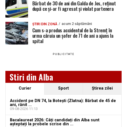
Bărbat de 30 de ani din Galda de Jos, reținut
investițiilor, șoferii și pietonii sunt sfătuiți să respecte
după ce și-ar fi agresat și violat partenera
semnalizarea temporară și să manifeste prudență în
zonele afectate de lucrări.
acum 2 săptămâni
ȘTIRI DIN ZONĂ
Cum s-a produs accidentul de la Stremț în
urma căruia un șofer de 71 de ani a ajuns la
spital
Adaugă teiusinfo.ro ca sursă
preferată pe Google
PUBLICITATE
Stiri din Alba
Urmărește Ziarul Unirea pe Social Media
Curier
Sport
Ştirea zilei
Ce spune IPJ Alba despre incident:
Accident pe DN 74, la Botești (Zlatna): Bărbat de 45 de
ani, rănit ...
YouTube
Instagram
WhatsApp
Facebook
X
TikTok
09-08-2026 11:13
Potrivit IPJ Alba, la data de 21 iunie 2026, în jurul orei
Bacalaureat 2026: Câți candidați din Alba sunt
12.12, Poliția Orașului Teiuș au fost sesizați, prin SNUAU
Ultimele știri din Teiuș
așteptați la probele scrise din ...