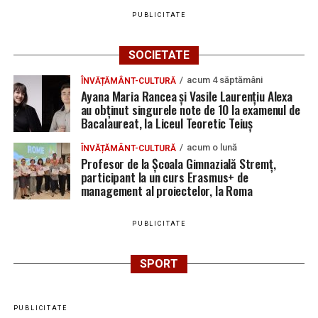
august 2026. AJOFM Alba a publicat lista posturilor
PUBLICITATE
vacante
Locuri de muncă în Galda de Jos, disponibile la 4
SOCIETATE
august 2026. AJOFM Alba a publicat lista posturilor
acum 4 săptămâni
ÎNVĂȚĂMÂNT-CULTURĂ
vacante
Ayana Maria Rancea și Vasile Laurențiu Alexa
au obținut singurele note de 10 la examenul de
Locuri de muncă în Teiuș, disponibile la 4 august
Bacalaureat, la Liceul Teoretic Teiuș
2026. AJOFM Alba a publicat lista posturilor
vacante
acum o lună
ÎNVĂȚĂMÂNT-CULTURĂ
Profesor de la Școala Gimnazială Stremț,
Bărbat de 30 de ani din Galda de Jos, reținut după
participant la un curs Erasmus+ de
ce și-ar fi agresat și violat partenera
management al proiectelor, la Roma
PUBLICITATE
SPORT
PUBLICITATE