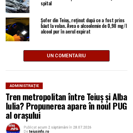
spital
Șofer din Teiuș, reținut după ce a fost prins
băut la volan. Avea o alcoolemie de 0,98 mg/l
alcool pur în aerul expirat
UN COMENTARIU
ADMINISTRAȚIE
Tren metropolitan între Teiuș și Alba
Iulia? Propunerea apare în noul PUG
al orașului
Publicat
acum 2 săptămâni
în
28.07.2026
De
teiusinfo.ro