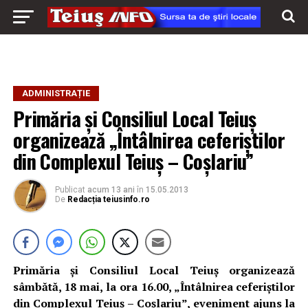
ADMINISTRAȚIE
Primăria şi Consiliul Local Teiuş
organizează „Întâlnirea ceferiştilor
din Complexul Teiuş – Coşlariu”
Publicat
acum 13 ani
în
15.05.2013
De
Redacția teiusinfo.ro
Primăria şi Consiliul Local Teiuş organizează
sâmbătă, 18 mai, la ora 16.00, „Întâlnirea ceferiştilor
din Complexul Teiuş – Coşlariu”, eveniment ajuns la