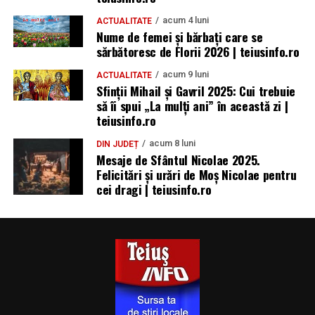
acum 4 luni
ACTUALITATE
Nume de femei și bărbați care se
sărbătoresc de Florii 2026 | teiusinfo.ro
acum 9 luni
ACTUALITATE
Sfinții Mihail și Gavril 2025: Cui trebuie
să îi spui „La mulţi ani” în această zi |
teiusinfo.ro
acum 8 luni
DIN JUDEȚ
Mesaje de Sfântul Nicolae 2025.
Felicitări și urări de Moș Nicolae pentru
cei dragi | teiusinfo.ro