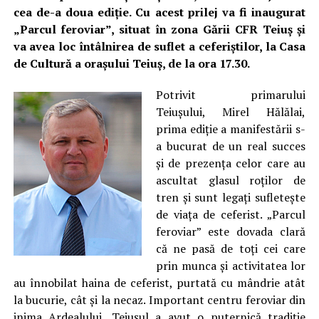
cea de-a doua ediţie. Cu acest prilej va fi inaugurat
„Parcul feroviar”, situat în zona Gării CFR Teiuş şi
va avea loc întâlnirea de suflet a ceferiştilor, la Casa
de Cultură a oraşului Teiuş, de la ora 17.30.
Potrivit primarului
Teiuşului, Mirel Hălălai,
prima ediţie a manifestării s-
a bucurat de un real succes
şi de prezenţa celor care au
ascultat glasul roţilor de
tren şi sunt legaţi sufleteşte
de viaţa de ceferist. „Parcul
feroviar” este dovada clară
că ne pasă de toţi cei care
prin munca şi activitatea lor
au înnobilat haina de ceferist, purtată cu mândrie atât
la bucurie, cât şi la necaz. Important centru feroviar din
inima Ardealului, Teiuşul a avut o puternică tradiţie