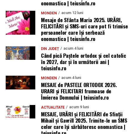
onomastica | teiusinfo.ro
acum 12 luni
MONDEN
Mesaje de Sfânta Maria 2025. URĂRI,
FELICITĂRI și SMS-uri care pot fi trimise
persoanelor care își serbează
onomastica | teiusinfo.ro
acum 4 luni
DIN JUDEȚ
Când pică Paștele ortodox și cel catolic
în 2027, dar și în următorii ani |
teiusinfo.ro
acum 4 luni
MONDEN
MESAJE de PASTELE ORTODOX 2026.
URARI și FELICITARI frumoase de
Învierea Domnului | teiusinfo.ro
acum 9 luni
ACTUALITATE
MESAJE, URĂRI și FELICITĂRI de Sfinții
Mihail și Gavrill 2025. Trimite-le un SMS
celor care își sărbătoresc onomastica |
teiusinfo.ro