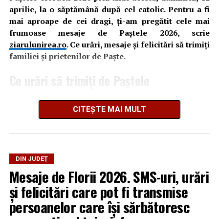
Când cade Paștele ortodox și Paștele catolic în
aprilie, la o săptămână după cel catolic. Pentru a fi
următorii ani: 2026, 2027, 2028, 2029, 2030
mai aproape de cei dragi, ți-am pregătit cele mai
CÂND SE VA SĂRBĂTORII PASTELE 2026 și în
frumoase mesaje de Paștele 2026, scrie
ziarulunirea.ro
. Ce urări, mesaje și felicitări să trimiți
următorii ani:
familiei și prietenilor de Paște.
Când pică Paştele Ortodox în anii
2020-2030
Ce urări să trimiți de Paștele
Paștele Ortodox 2020 – 19 aprilie
„Umblă veste-n tot orașul, cum că vine iepurașul, Să vă
Paștele Ortodox 2021 – 2 mai
CITEȘTE MAI MULT
aducă pe-nserat, Paști bun și Luminat!”
Paștele Ortodox 2022 – 24 aprilie
Paștele Ortodox 2023 – 16 aprilie
„Simte-te bine de Paște și înfruptă-te cu bucate.
Paștele Ortodox 2024 – 5 mai
Bucură-te ca daltonistul când vede ouă colorate”
Paștele Ortodox 2025 – 20 aprilie
DIN JUDEȚ
Paștele Ortodox 2026 – 12 aprilie
Mesaje de Florii 2026. SMS-uri, urări
Paștele Ortodox 2027 – 2 mai
și felicitări care pot fi transmise
Paștele Ortodox 2028 – 16 aprilie
Paștele Ortodox 2029 – 8 aprilie
persoanelor care îşi sărbătoresc
Paștele Ortodox 2030 – 28 aprilie