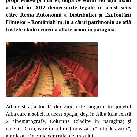
proprietatea primăriei, după ce edilul Horațiu Josan
a făcut în 2012 demersurile legale în acest sens
către Regia Autonomă a Distribuţiei şi Exploatării
Filmelor – Româniafilm, în a cărui patrimoniu se află
fostele clădiri cinema aflate acum în paragină.
Administrația locală din Aiud este singura din județul
Alba care a solicitat acest spațiu, deși în Alba Iulia există
2 cinematografe, Columna (clădire în paragină) și
cinema Dacia, care încă funcționează la “cotă de avarie”,
amplasate în zone centrale ale orașului.