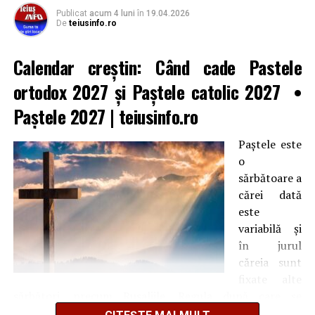
Publicat
acum 4 luni
în
19.04.2026
De
teiusinfo.ro
Calendar creștin:
Când cade Pastele
ortodox 2027
și Paștele catolic 2027
•
Paștele 2027
| teiusinfo.ro
Paştele este
o
sărbătoare a
cărei dată
este
variabilă şi
în jurul
căreia sunt
fixate alte
sărbători, precum Rusaliile. Regula după care se
calculează ziua exactă a fost stabilită la Sinodul