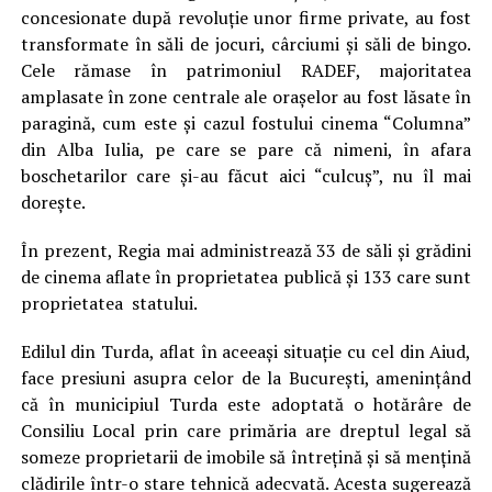
concesionate după revoluție unor firme private, au fost
transformate în săli de jocuri, cârciumi şi săli de bingo.
Cele rămase în patrimoniul RADEF, majoritatea
amplasate în zone centrale ale oraşelor au fost lăsate în
paragină, cum este și cazul fostului cinema “Columna”
din Alba Iulia, pe care se pare că nimeni, în afara
boschetarilor care și-au făcut aici “culcuș”, nu îl mai
dorește.
În prezent, Regia mai administrează 33 de săli şi grădini
de cinema aflate în proprietatea publică şi 133 care sunt
proprietatea statului.
Edilul din Turda, aflat în aceeași situație cu cel din Aiud,
face presiuni asupra celor de la Bucureşti, amenințând
că în municipiul Turda este adoptată o hotărâre de
Consiliu Local prin care primăria are dreptul legal să
someze proprietarii de imobile să întreţină şi să menţină
clădirile într-o stare tehnică adecvată. Acesta sugerează