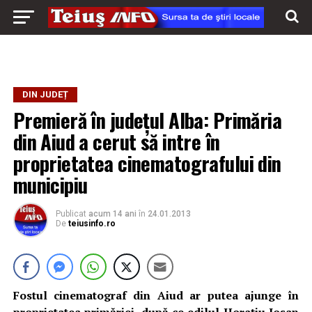
DIN JUDEȚ
Premieră în județul Alba: Primăria
din Aiud a cerut să intre în
proprietatea cinematografului din
municipiu
Publicat
acum 14 ani
în
24.01.2013
De
teiusinfo.ro
Fostul cinematograf din Aiud ar putea ajunge în