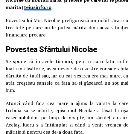
Nicolae cu nobilul sărac și fetele pe care nu le putea
mărita |
teiusinfo.ro
Povestea lui Mos Nicolae prefigurează un nobil sărac cu
trei fete pe care nu le putea mărita din cauza situației
financiare precare.
Povestea Sfântului Nicolae
Se spune că în acele timpuri, pentru ca o fata sa fie
luata in căsătorie, avea nevoie de o zestre considerabila
dăruita de tatăl sau, iar cu cat zestrea era mai mare, cu
atât creșteau șansele ca fata sa-si găsească un soț mai
bun.
Atunci când fata cea mare a ajuns la vârsta la care
trebuia sa se mărite, episcopul Nicolae a lăsat la ușa
casei nobilului, pe timp de noapte, un săculeț cu aur.
Același lucru s-a întâmplat si când a venit vremea de
măritiș si pentru cea de-a doua fata.