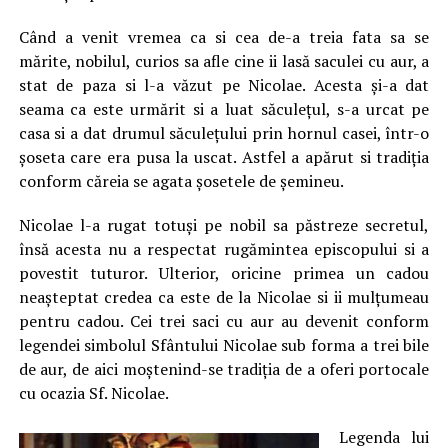
Când a venit vremea ca si cea de-a treia fata sa se
mărite, nobilul, curios sa afle cine ii lasă saculei cu aur, a
stat de paza si l-a văzut pe Nicolae. Acesta și-a dat
seama ca este urmărit si a luat săculețul, s-a urcat pe
casa si a dat drumul săculețului prin hornul casei, într-o
șoseta care era pusa la uscat. Astfel a apărut si tradiția
conform căreia se agata șosetele de șemineu.
Nicolae l-a rugat totuși pe nobil sa păstreze secretul,
însă acesta nu a respectat rugămintea episcopului si a
povestit tuturor. Ulterior, oricine primea un cadou
neașteptat credea ca este de la Nicolae si ii mulțumeau
pentru cadou. Cei trei saci cu aur au devenit conform
legendei simbolul Sfântului Nicolae sub forma a trei bile
de aur, de aici moștenind-se tradiția de a oferi portocale
cu ocazia Sf. Nicolae.
Legenda lui