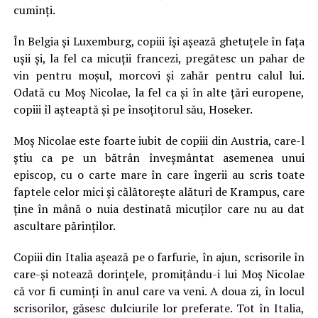
cuminți.
În Belgia și Luxemburg, copiii își așează ghetuțele în fața
ușii și, la fel ca micuții francezi, pregătesc un pahar de
vin pentru moșul, morcovi și zahăr pentru calul lui.
Odată cu Moș Nicolae, la fel ca și în alte țări europene,
copiii îl așteaptă și pe însoțitorul său, Hoseker.
Moș Nicolae este foarte iubit de copiii din Austria, care-l
știu ca pe un bătrân înveșmântat asemenea unui
episcop, cu o carte mare în care îngerii au scris toate
faptele celor mici și călătorește alături de Krampus, care
ține în mână o nuia destinată micuților care nu au dat
ascultare părinților.
Copiii din Italia așează pe o farfurie, în ajun, scrisorile în
care-și notează dorințele, promițându-i lui Moș Nicolae
că vor fi cuminți în anul care va veni. A doua zi, în locul
scrisorilor, găsesc dulciurile lor preferate. Tot în Italia,