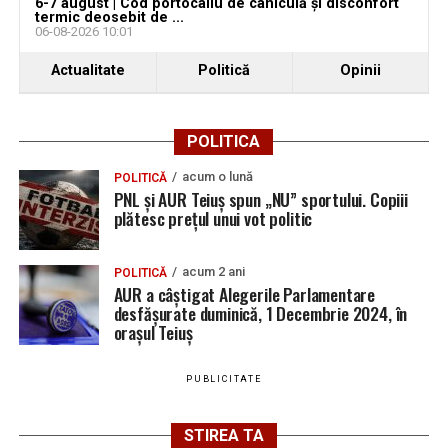
6-7 august | Cod portocaliu de caniculă și disconfort
termic deosebit de ...
06-08-2026 10:01
Actualitate
Politică
Opinii
POLITICA
acum o lună
POLITICĂ
PNL și AUR Teiuș spun „NU” sportului. Copiii
plătesc prețul unui vot politic
acum 2 ani
POLITICĂ
AUR a câștigat Alegerile Parlamentare
desfășurate duminică, 1 Decembrie 2024, în
orașul Teiuș
PUBLICITATE
STIREA TA