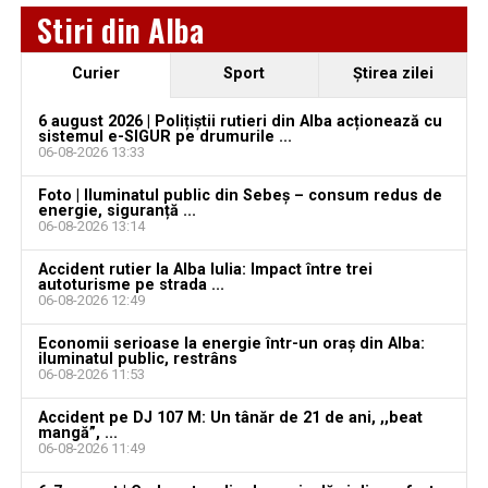
Jaf de peste 300.000 de euro, la Teiuș. Familia
Stiri din Alba
păgubită susține că ancheta bate pasul pe loc, la
aproape o lună de la spargere
Curier
Sport
Ştirea zilei
Locuri de muncă în Sântimbru, disponibile la 4
august 2026. AJOFM Alba a publicat lista posturilor
6 august 2026 | Polițiștii rutieri din Alba acționează cu
sistemul e-SIGUR pe drumurile ...
vacante
06-08-2026 13:33
Locuri de muncă în Galda de Jos, disponibile la 4
Foto | Iluminatul public din Sebeș – consum redus de
august 2026. AJOFM Alba a publicat lista posturilor
energie, siguranță ...
06-08-2026 13:14
vacante
Accident rutier la Alba Iulia: Impact între trei
Locuri de muncă în Teiuș, disponibile la 4 august
autoturisme pe strada ...
2026. AJOFM Alba a publicat lista posturilor
06-08-2026 12:49
vacante
Economii serioase la energie într-un oraș din Alba:
iluminatul public, restrâns
Bărbat de 30 de ani din Galda de Jos, reținut după
06-08-2026 11:53
ce și-ar fi agresat și violat partenera
Accident pe DJ 107 M: Un tânăr de 21 de ani, ,,beat
mangă”, ...
06-08-2026 11:49