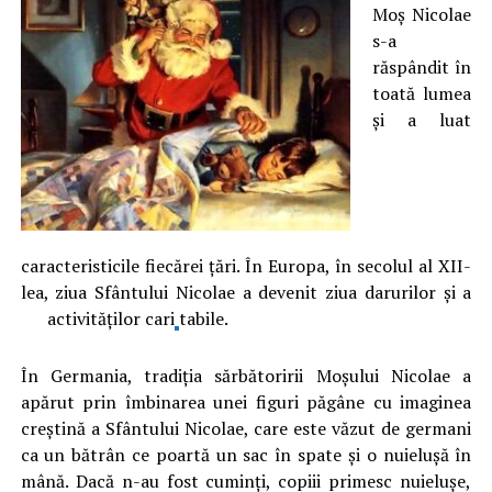
Moș Nicolae
s-a
răspândit în
toată lumea
și a luat
caracteristicile fiecărei țări. În Europa, în secolul al XII-
lea, ziua Sfântului Nicolae a devenit ziua darurilor și a
activităților cari
tabile.
În Germania, tradiția sărbătoririi Moșului Nicolae a
apărut prin îmbinarea unei figuri păgâne cu imaginea
creștină a Sfântului Nicolae, care este văzut de germani
ca un bătrân ce poartă un sac în spate și o nuielușă în
mână. Dacă n-au fost cuminți, copiii primesc nuielușe,