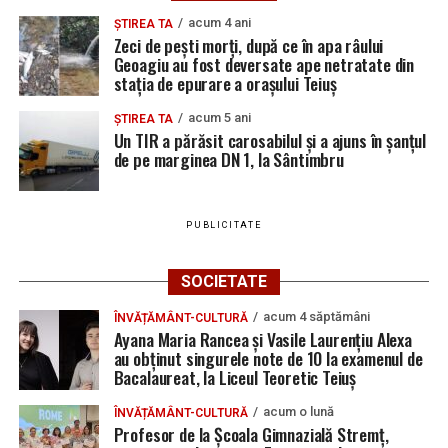
acum 4 ani
ȘTIREA TA
Zeci de pești morți, după ce în apa râului
Geoagiu au fost deversate ape netratate din
stația de epurare a orașului Teiuș
acum 5 ani
ȘTIREA TA
Un TIR a părăsit carosabilul și a ajuns în șanțul
de pe marginea DN 1, la Sântimbru
PUBLICITATE
SOCIETATE
acum 4 săptămâni
ÎNVĂȚĂMÂNT-CULTURĂ
Ayana Maria Rancea și Vasile Laurențiu Alexa
au obținut singurele note de 10 la examenul de
Bacalaureat, la Liceul Teoretic Teiuș
acum o lună
ÎNVĂȚĂMÂNT-CULTURĂ
Profesor de la Școala Gimnazială Stremț,