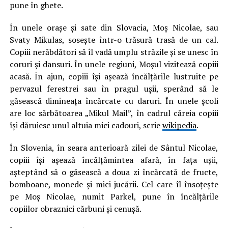
pune în ghete.
În unele orașe și sate din Slovacia, Moș Nicolae, sau
Svaty Mikulas, sosește într-o trăsură trasă de un cal.
Copiii nerăbdători să îl vadă umplu străzile și se unesc în
coruri și dansuri. În unele regiuni, Moșul vizitează copiii
acasă. În ajun, copiii își așează încălțările lustruite pe
pervazul ferestrei sau în pragul ușii, sperând să le
găsească dimineața încărcate cu daruri. În unele școli
are loc sărbătoarea „Mikul Mail”, în cadrul căreia copiii
își dăruiesc unul altuia mici cadouri, scrie
wikipedia
.
În Slovenia, în seara anterioară zilei de Sântul Nicolae,
copiii își așează încălțămintea afară, în fața ușii,
așteptând să o găsească a doua zi încărcată de fructe,
bomboane, monede și mici jucării. Cel care îl însoțește
pe Moș Nicolae, numit Parkel, pune în încălțările
copiilor obraznici cărbuni și cenușă.