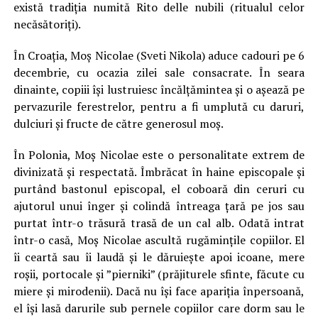
există tradiția numită Rito delle nubili (ritualul celor
necăsătoriți).
În Croația, Moș Nicolae (Sveti Nikola) aduce cadouri pe 6
decembrie, cu ocazia zilei sale consacrate. În seara
dinainte, copiii își lustruiesc încălțămintea și o așează pe
pervazurile ferestrelor, pentru a fi umplută cu daruri,
dulciuri și fructe de către generosul moș.
În Polonia, Moș Nicolae este o personalitate extrem de
divinizată și respectată. Îmbrăcat în haine episcopale și
purtând bastonul episcopal, el coboară din ceruri cu
ajutorul unui înger și colindă întreaga țară pe jos sau
purtat într-o trăsură trasă de un cal alb. Odată intrat
într-o casă, Moș Nicolae ascultă rugămințile copiilor. El
îi ceartă sau îi laudă și le dăruiește apoi icoane, mere
roșii, portocale și ”pierniki” (prăjiturele sfinte, făcute cu
miere și mirodenii). Dacă nu își face apariția înpersoană,
el își lasă darurile sub pernele copiilor care dorm sau le