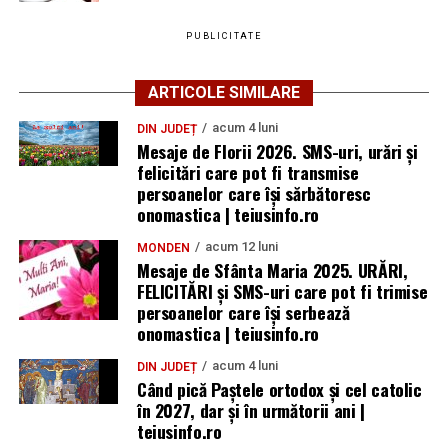
PUBLICITATE
ARTICOLE SIMILARE
acum 4 luni
DIN JUDEȚ
Mesaje de Florii 2026. SMS-uri, urări și
felicitări care pot fi transmise
persoanelor care îşi sărbătoresc
onomastica | teiusinfo.ro
acum 12 luni
MONDEN
Mesaje de Sfânta Maria 2025. URĂRI,
FELICITĂRI și SMS-uri care pot fi trimise
persoanelor care își serbează
onomastica | teiusinfo.ro
acum 4 luni
DIN JUDEȚ
Când pică Paștele ortodox și cel catolic
în 2027, dar și în următorii ani |
teiusinfo.ro