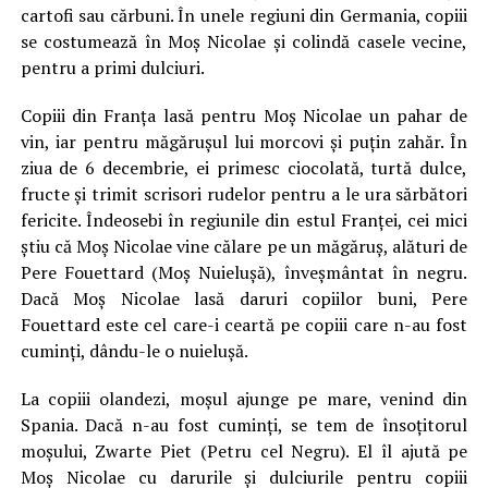
cartofi sau cărbuni. În unele regiuni din Germania, copiii
se costumează în Moș Nicolae și colindă casele vecine,
pentru a primi dulciuri.
Copiii din Franța lasă pentru Moș Nicolae un pahar de
vin, iar pentru măgărușul lui morcovi și puțin zahăr. În
ziua de 6 decembrie, ei primesc ciocolată, turtă dulce,
fructe și trimit scrisori rudelor pentru a le ura sărbători
fericite. Îndeosebi în regiunile din estul Franței, cei mici
știu că Moș Nicolae vine călare pe un măgăruș, alături de
Pere Fouettard (Moș Nuielușă), înveșmântat în negru.
Dacă Moș Nicolae lasă daruri copiilor buni, Pere
Fouettard este cel care-i ceartă pe copiii care n-au fost
cuminți, dându-le o nuielușă.
La copiii olandezi, moșul ajunge pe mare, venind din
Spania. Dacă n-au fost cuminți, se tem de însoțitorul
moșului, Zwarte Piet (Petru cel Negru). El îl ajută pe
Moș Nicolae cu darurile și dulciurile pentru copiii