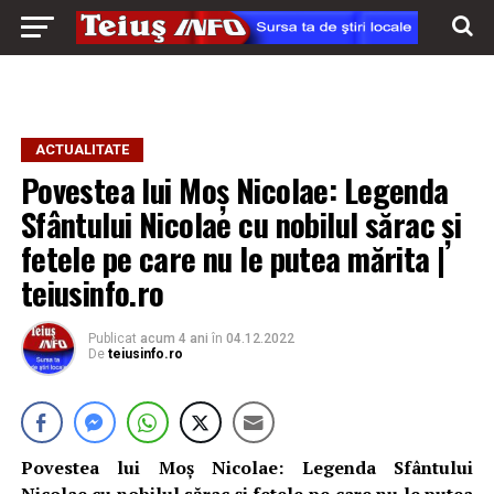
ACTUALITATE
Povestea lui Moș Nicolae: Legenda
Sfântului Nicolae cu nobilul sărac și
fetele pe care nu le putea mărita |
teiusinfo.ro
Publicat
acum 4 ani
în
04.12.2022
De
teiusinfo.ro
Povestea lui Moș Nicolae: Legenda Sfântului