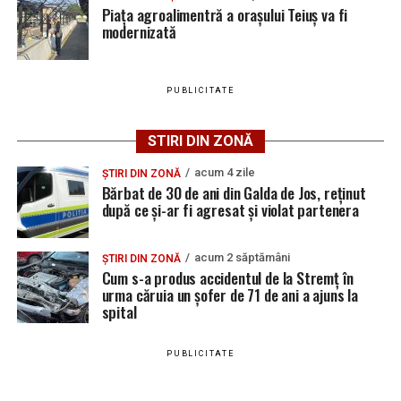
aspectul săvârșirii infracțiunilor de amenințare și
Piața agroalimentră a orașului Teiuș va fi
distrugere.
modernizată
PUBLICITATE
Adaugă teiusinfo.ro ca sursă
preferată pe Google
STIRI DIN ZONĂ
acum 4 zile
ȘTIRI DIN ZONĂ
Bărbat de 30 de ani din Galda de Jos, reținut
după ce și-ar fi agresat și violat partenera
Urmărește Ziarul Unirea pe Social Media
acum 2 săptămâni
ȘTIRI DIN ZONĂ
Cum s-a produs accidentul de la Stremț în
urma căruia un șofer de 71 de ani a ajuns la
spital
YouTube
Instagram
WhatsApp
Facebook
X
TikTok
PUBLICITATE
Ultimele știri din Teiuș