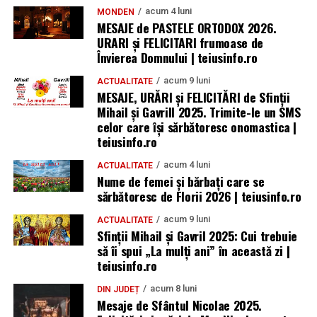
acum 4 luni
MONDEN
MESAJE de PASTELE ORTODOX 2026.
URARI și FELICITARI frumoase de
Învierea Domnului | teiusinfo.ro
acum 9 luni
ACTUALITATE
MESAJE, URĂRI și FELICITĂRI de Sfinții
Mihail și Gavrill 2025. Trimite-le un SMS
celor care își sărbătoresc onomastica |
teiusinfo.ro
acum 4 luni
ACTUALITATE
Nume de femei și bărbați care se
sărbătoresc de Florii 2026 | teiusinfo.ro
acum 9 luni
ACTUALITATE
Sfinții Mihail și Gavril 2025: Cui trebuie
să îi spui „La mulţi ani” în această zi |
teiusinfo.ro
acum 8 luni
DIN JUDEȚ
Mesaje de Sfântul Nicolae 2025.