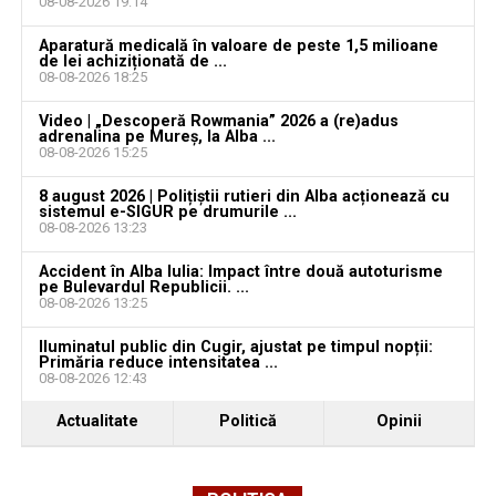
08-08-2026 19:14
Locuri de muncă în Galda de Jos, disponibile la 4
Aparatură medicală în valoare de peste 1,5 milioane
august 2026. AJOFM Alba a publicat lista posturilor
de lei achiziționată de ...
08-08-2026 18:25
vacante
Video | „Descoperă Rowmania” 2026 a (re)adus
Locuri de muncă în Teiuș, disponibile la 4 august
adrenalina pe Mureș, la Alba ...
2026. AJOFM Alba a publicat lista posturilor
08-08-2026 15:25
vacante
8 august 2026 | Polițiștii rutieri din Alba acționează cu
sistemul e-SIGUR pe drumurile ...
Bărbat de 30 de ani din Galda de Jos, reținut după
08-08-2026 13:23
ce și-ar fi agresat și violat partenera
Accident în Alba Iulia: Impact între două autoturisme
pe Bulevardul Republicii. ...
08-08-2026 13:25
Iluminatul public din Cugir, ajustat pe timpul nopții:
Primăria reduce intensitatea ...
08-08-2026 12:43
Actualitate
Politică
Opinii