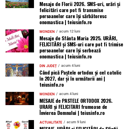
Mesaje de Florii 2026. SMS-uri, urări și
felicitări care pot fi transmise
persoanelor care îşi sărbătoresc
onomastica | teiusinfo.ro
acum 12 luni
MONDEN
Mesaje de Sfânta Maria 2025. URĂRI,
FELICITĂRI și SMS-uri care pot fi trimise
persoanelor care își serbează
onomastica | teiusinfo.ro
acum 4 luni
DIN JUDEȚ
Când pică Paștele ortodox și cel catolic
în 2027, dar și în următorii ani |
teiusinfo.ro
acum 4 luni
MONDEN
MESAJE de PASTELE ORTODOX 2026.
URARI și FELICITARI frumoase de
Învierea Domnului | teiusinfo.ro
acum 9 luni
ACTUALITATE
MESAJE, URĂRI și FELICITĂRI de Sfinții