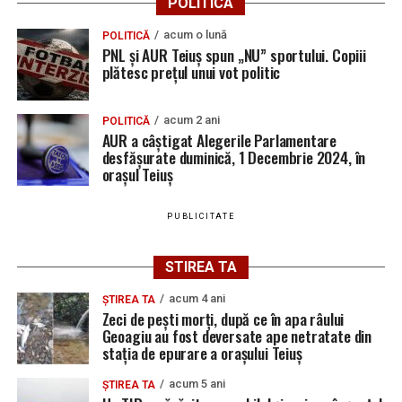
POLITICA
acum o lună
POLITICĂ
PNL și AUR Teiuș spun „NU” sportului. Copiii
plătesc prețul unui vot politic
acum 2 ani
POLITICĂ
AUR a câștigat Alegerile Parlamentare
desfășurate duminică, 1 Decembrie 2024, în
orașul Teiuș
PUBLICITATE
STIREA TA
acum 4 ani
ȘTIREA TA
Zeci de pești morți, după ce în apa râului
Geoagiu au fost deversate ape netratate din
stația de epurare a orașului Teiuș
acum 5 ani
ȘTIREA TA