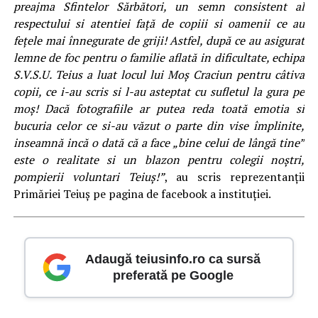
preajma Sfintelor Sărbători, un semn consistent al
respectului si atentiei față de copiii si oamenii ce au
fețele mai înnegurate de griji! Astfel, după ce au asigurat
lemne de foc pentru o familie aflată in dificultate, echipa
S.V.S.U. Teius a luat locul lui Moș Craciun pentru câtiva
copii, ce i-au scris si l-au asteptat cu sufletul la gura pe
moș! Dacă fotografiile ar putea reda toată emotia si
bucuria celor ce si-au văzut o parte din vise împlinite,
inseamnă incă o dată că a face „bine celui de lângă tine”
este o realitate si un blazon pentru colegii noștri,
pompierii voluntari Teiuș!”
, au scris reprezentanții
Primăriei Teiuș pe pagina de facebook a instituției.
Adaugă teiusinfo.ro ca sursă
preferată pe Google