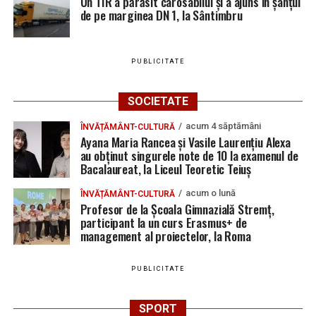
Un TIR a părăsit carosabilul și a ajuns în șanțul
de pe marginea DN 1, la Sântimbru
PUBLICITATE
SOCIETATE
acum 4 săptămâni
ÎNVĂȚĂMÂNT-CULTURĂ
Ayana Maria Rancea și Vasile Laurențiu Alexa
au obținut singurele note de 10 la examenul de
Bacalaureat, la Liceul Teoretic Teiuș
acum o lună
ÎNVĂȚĂMÂNT-CULTURĂ
Profesor de la Școala Gimnazială Stremț,
participant la un curs Erasmus+ de
management al proiectelor, la Roma
PUBLICITATE
SPORT