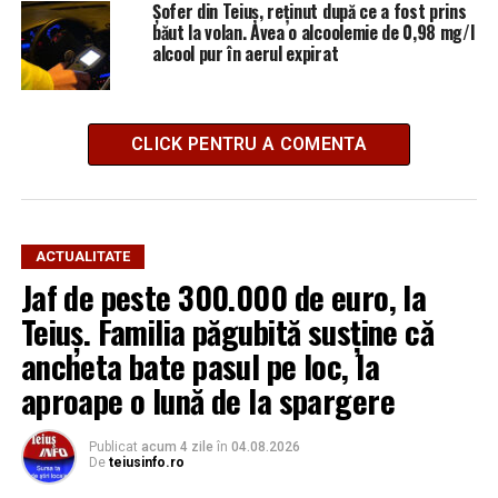
Șofer din Teiuș, reținut după ce a fost prins
băut la volan. Avea o alcoolemie de 0,98 mg/l
alcool pur în aerul expirat
CLICK PENTRU A COMENTA
ACTUALITATE
Jaf de peste 300.000 de euro, la
Teiuș. Familia păgubită susține că
ancheta bate pasul pe loc, la
aproape o lună de la spargere
Publicat
acum 4 zile
în
04.08.2026
De
teiusinfo.ro