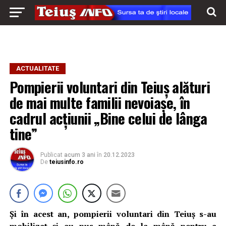
ACTUALITATE
Pompierii voluntari din Teiuș alături
de mai multe familii nevoiașe, în
cadrul acțiunii „Bine celui de lânga
tine”
Publicat
acum 3 ani
în
20.12.2023
De
teiusinfo.ro
Și în acest an, pompierii voluntari din Teiuș s-au