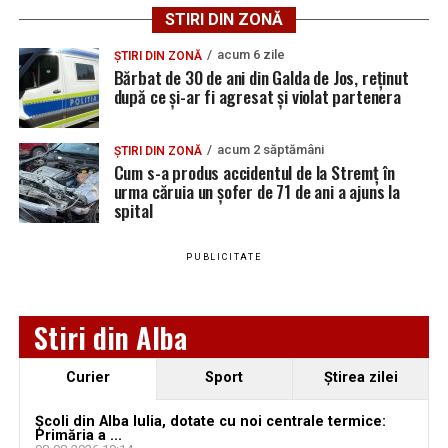
preferată pe Google
STIRI DIN ZONĂ
acum 6 zile
ȘTIRI DIN ZONĂ
Bărbat de 30 de ani din Galda de Jos, reținut
după ce și-ar fi agresat și violat partenera
Urmărește Ziarul Unirea pe Social Media
acum 2 săptămâni
ȘTIRI DIN ZONĂ
Cum s-a produs accidentul de la Stremț în
urma căruia un șofer de 71 de ani a ajuns la
spital
YouTube
Instagram
WhatsApp
Facebook
X
TikTok
PUBLICITATE
Ultimele știri din Teiuș
Jaf de peste 300.000 de euro, la Teiuș. Familia
Stiri din Alba
păgubită susține că ancheta bate pasul pe loc, la
aproape o lună de la spargere
Curier
Sport
Ştirea zilei
Locuri de muncă în Sântimbru, disponibile la 4
august 2026. AJOFM Alba a publicat lista posturilor
Școli din Alba Iulia, dotate cu noi centrale termice:
Primăria a ...
vacante