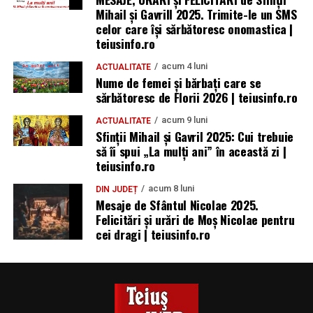
Mihail și Gavrill 2025. Trimite-le un SMS
celor care își sărbătoresc onomastica |
teiusinfo.ro
acum 4 luni
ACTUALITATE
Nume de femei și bărbați care se
sărbătoresc de Florii 2026 | teiusinfo.ro
acum 9 luni
ACTUALITATE
Sfinții Mihail și Gavril 2025: Cui trebuie
să îi spui „La mulţi ani” în această zi |
teiusinfo.ro
acum 8 luni
DIN JUDEȚ
Mesaje de Sfântul Nicolae 2025.
Felicitări și urări de Moș Nicolae pentru
cei dragi | teiusinfo.ro