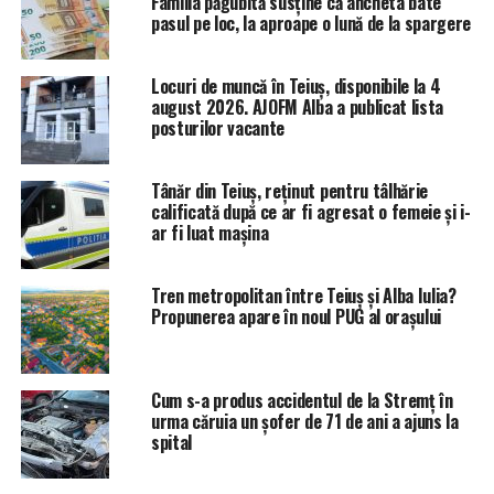
Familia păgubită susține că ancheta bate
pasul pe loc, la aproape o lună de la spargere
Locuri de muncă în Teiuș, disponibile la 4
august 2026. AJOFM Alba a publicat lista
posturilor vacante
Tânăr din Teiuș, reținut pentru tâlhărie
calificată după ce ar fi agresat o femeie și i-
ar fi luat mașina
Tren metropolitan între Teiuș și Alba Iulia?
Propunerea apare în noul PUG al orașului
Cum s-a produs accidentul de la Stremț în
urma căruia un șofer de 71 de ani a ajuns la
spital