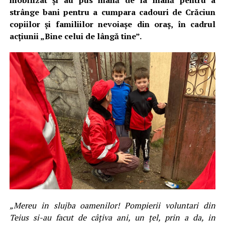
mobilizat și au pus mână de la mână pentru a
strânge bani pentru a cumpara cadouri de Crăciun
copiilor și familiilor nevoiașe din oraș, în cadrul
acțiunii „Bine celui de lângă tine”.
„Mereu in slujba oamenilor! Pompierii voluntari din
Teius si-au facut de câțiva ani, un țel, prin a da, in