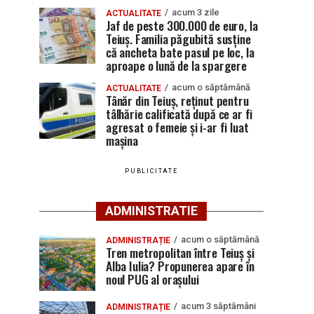
acum 3 zile
ACTUALITATE
Jaf de peste 300.000 de euro, la
Teiuș. Familia păgubită susține
că ancheta bate pasul pe loc, la
aproape o lună de la spargere
acum o săptămână
ACTUALITATE
Tânăr din Teiuș, reținut pentru
tâlhărie calificată după ce ar fi
agresat o femeie și i-ar fi luat
mașina
PUBLICITATE
ADMINISTRATIE
acum o săptămână
ADMINISTRAȚIE
Tren metropolitan între Teiuș și
Alba Iulia? Propunerea apare în
noul PUG al orașului
acum 3 săptămâni
ADMINISTRAȚIE