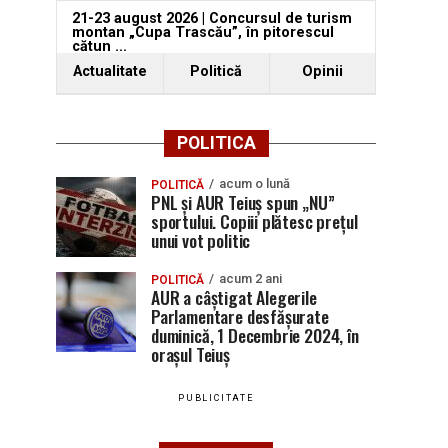
21-23 august 2026 | Concursul de turism
montan „Cupa Trascău”, în pitorescul
cătun ...
06-08-2026 16:08
Actualitate
Politică
Opinii
POLITICA
acum o lună
POLITICĂ
PNL și AUR Teiuș spun „NU”
sportului. Copiii plătesc prețul
unui vot politic
acum 2 ani
POLITICĂ
AUR a câștigat Alegerile
Parlamentare desfășurate
duminică, 1 Decembrie 2024, în
orașul Teiuș
PUBLICITATE