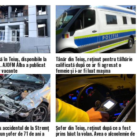
 în Teiuș, disponibile la
Tânăr din Teiuș, reținut pentru tâlhărie
 AJOFM Alba a publicat
calificată după ce ar fi agresat o
r vacante
femeie și i-ar fi luat mașina
 accidentul de la Stremț
Șofer din Teiuș, reținut după ce a fost
un șofer de 71 de ani a
prins băut la volan. Avea o alcoolemie de