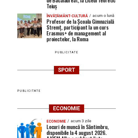
de Bacalaureat, la Liceul Teoretic
Teiuș
acum o lună
ÎNVĂȚĂMÂNT-CULTURĂ
Profesor de la Școala Gimnazială
Stremț, participant la un curs
Erasmus+ de management al
proiectelor, la Roma
PUBLICITATE
SPORT
PUBLICITATE
ECONOMIE
acum 3 zile
ECONOMIE
Locuri de muncă în Sântimbru,
disponibile la 4 august 2026.