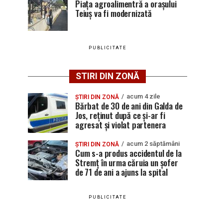
Piața agroalimentră a orașului
Teiuș va fi modernizată
PUBLICITATE
STIRI DIN ZONĂ
acum 4 zile
ȘTIRI DIN ZONĂ
Bărbat de 30 de ani din Galda de
Jos, reținut după ce și-ar fi
agresat și violat partenera
acum 2 săptămâni
ȘTIRI DIN ZONĂ
Cum s-a produs accidentul de la
Stremț în urma căruia un șofer
de 71 de ani a ajuns la spital
PUBLICITATE