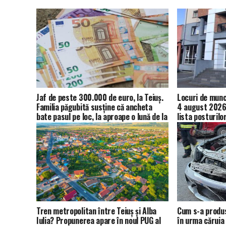
Jaf de peste 300.000 de euro, la Teiuș.
Locuri de muncă
Familia păgubită susține că ancheta
4 august 2026.
bate pasul pe loc, la aproape o lună de la
lista posturilo
spargere
Tren metropolitan între Teiuș și Alba
Cum s-a produs
Iulia? Propunerea apare în noul PUG al
în urma căruia 