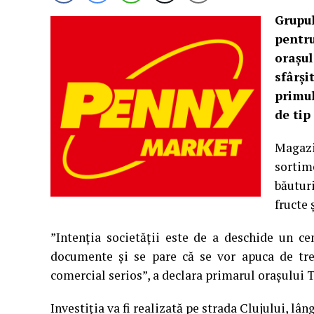
Grupu
pentr
orașu
sfârși
primu
de tip
Magazi
sortim
băutur
fructe 
”Intenția societății este de a deschide un ce
documente și se pare că se vor apuca de tr
comercial serios”, a declara primarul orașului T
Investiția va fi realizată pe strada Clujului, lân