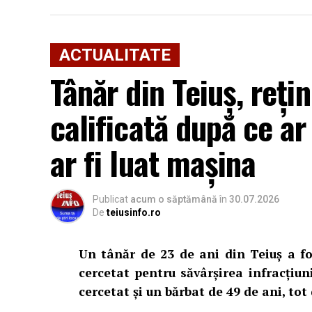
ACTUALITATE
Tânăr din Teiuș, reți
calificată după ce ar 
ar fi luat mașina
Cum s-a produs spargerea
Publicat
acum o săptămână
în
30.07.2026
Potrivit informațiilor din dosar și declar
De
teiusinfo.ro
iulie 2026, locuința familiei Șerban-Rezmi
se aflau în municipiul Alba Iulia.
Un tânăr de 23 de ani din Teiuș a fos
cercetat pentru săvârșirea infracțiuni
Familia susține că deplasarea la Alba Iul
cercetat și un bărbat de 49 de ani, tot 
presupusă tranzacție imobiliară, iar hoți
pătrunde în locuință.