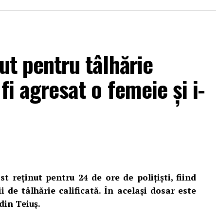
nut pentru tâlhărie
fi agresat o femeie și i-
ațiilor persoanelor vătămate, în noaptea de 3 spre 4
veș din Teiuș a fost spartă în timp ce proprietarii
t reținut pentru 24 de ore de polițiști, fiind
i de tâlhărie calificată. În același dosar este
ia ar fi fost determinată de un pretext legat de o
din Teiuș.
i ar fi profitat de absența proprietarilor pentru a