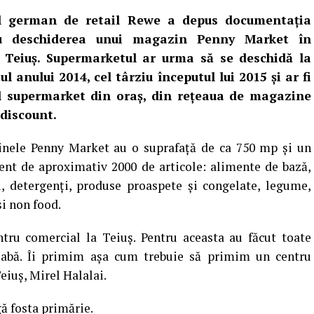
l german de retail Rewe a depus documentația
u deschiderea unui magazin Penny Market în
l Teiuș. Supermarketul ar urma să se deschidă la
tul anului 2014, cel târziu începutul lui 2015 și ar fi
l supermarket din oraș, din rețeaua de magazine
 discount.
nele Penny Market au o suprafaţă de ca 750 mp şi un
ent de aproximativ 2000 de articole: alimente de bază,
i, detergenţi, produse proaspete şi congelate, legume,
şi non food.
ntru comercial la Teiuș. Pentru aceasta au făcut toate
eabă. Îi primim așa cum trebuie să primim un centru
eiuș, Mirel Halalai.
gă fosta primărie.