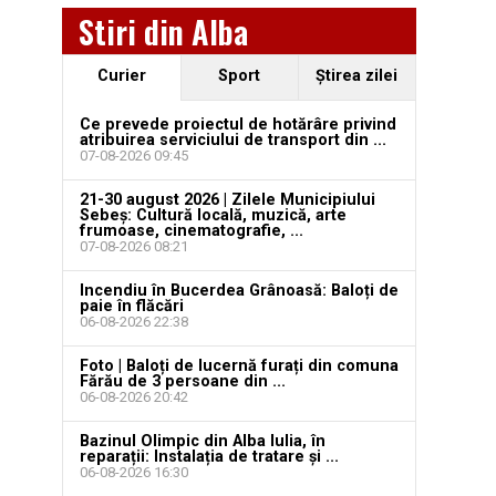
Stiri din Alba
Curier
Sport
Ştirea zilei
Ce prevede proiectul de hotărâre privind
atribuirea serviciului de transport din ...
07-08-2026 09:45
21-30 august 2026 | Zilele Municipiului
Sebeș: Cultură locală, muzică, arte
frumoase, cinematografie, ...
07-08-2026 08:21
Incendiu în Bucerdea Grânoasă: Baloți de
paie în flăcări
06-08-2026 22:38
Foto | Baloți de lucernă furați din comuna
Fărău de 3 persoane din ...
06-08-2026 20:42
Bazinul Olimpic din Alba Iulia, în
reparații: Instalația de tratare și ...
06-08-2026 16:30