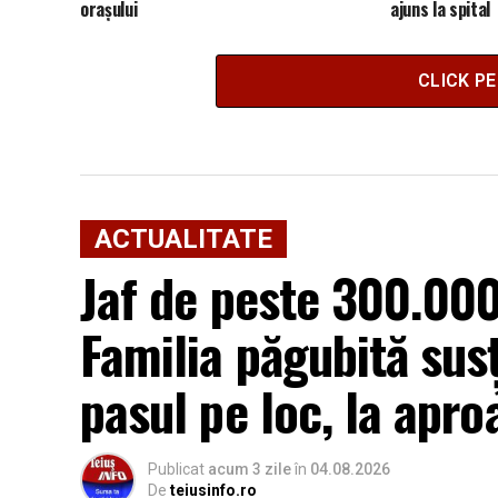
orașului
ajuns la spital
CLICK P
ACTUALITATE
Jaf de peste 300.000 
Familia păgubită sus
pasul pe loc, la apro
Publicat
acum 3 zile
în
04.08.2026
De
teiusinfo.ro