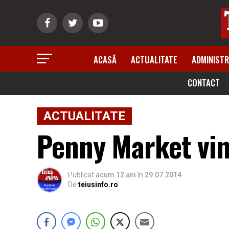
ACASĂ
ACTUALITATE
ADMINISTR
CONTACT
ACTUALITATE
Penny Market vin
Publicat
acum 12 ani
în
29.07.2014
De
teiusinfo.ro