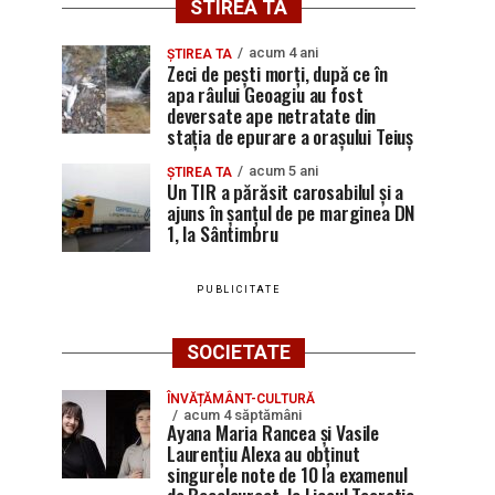
STIREA TA
acum 4 ani
ȘTIREA TA
Zeci de pești morți, după ce în
apa râului Geoagiu au fost
deversate ape netratate din
stația de epurare a orașului Teiuș
acum 5 ani
ȘTIREA TA
Un TIR a părăsit carosabilul și a
ajuns în șanțul de pe marginea DN
1, la Sântimbru
PUBLICITATE
SOCIETATE
ÎNVĂȚĂMÂNT-CULTURĂ
acum 4 săptămâni
Ayana Maria Rancea și Vasile
Laurențiu Alexa au obținut
singurele note de 10 la examenul