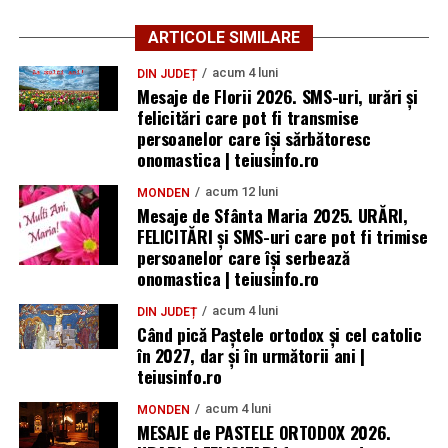
ARTICOLE SIMILARE
acum 4 luni
DIN JUDEȚ
Mesaje de Florii 2026. SMS-uri, urări și
felicitări care pot fi transmise
persoanelor care îşi sărbătoresc
onomastica | teiusinfo.ro
acum 12 luni
MONDEN
Mesaje de Sfânta Maria 2025. URĂRI,
FELICITĂRI și SMS-uri care pot fi trimise
persoanelor care își serbează
onomastica | teiusinfo.ro
acum 4 luni
DIN JUDEȚ
Când pică Paștele ortodox și cel catolic
în 2027, dar și în următorii ani |
teiusinfo.ro
acum 4 luni
MONDEN
MESAJE de PASTELE ORTODOX 2026.