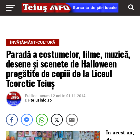
ÎNVĂȚĂMÂNT-CULTURĂ
Paradă a costumelor, filme, muzică,
desene şi scenete de Halloween
pregătite de copiii de la Liceul
Teoretic Teiuş
Publicat
acum 12 ani
în
01.11.2014
De
teiusinfo.ro
În acest an,