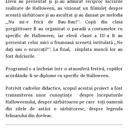
Elevii au prezentat şi şi-au admirat reciproc lucrările
realizate de Halloween, au vizionat un filmuleţ despre
această sărbătoare şi au ascultat şi au dansat pe melodia
,,Nu mi-e frică de Bau-Bau!’’. Copii din clasa
pregătitoare B au organizat o paradă a costumelor cu
specific de Halloween, iar elevii clasei a III-a B au
prezentat celor mici o frumoasă scenetă intitulată ,,Ne
daţi sau o-ncurcaţi?’’. La final, răsplata muncii lor au
fost dulciurile.
Programul s-a încheiat într-o atmosferă festivă, copiilor
acordându-li-se diplome cu specific de Halloween.
Potrivit cadrelor didactice, scopul acestui proiect a fost
transmiterea unor cunoştinţe despre începuturile
Halloweenului, despre sărbătoarea pe care toţi oamenii
din zilele de astăzi o sărbătoresc, despre legenda
felinarului din dovleac.