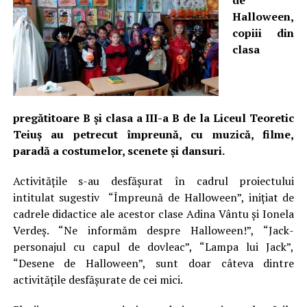
de
Halloween,
copiii din
clasa
pregătitoare B şi clasa a III-a B de la Liceul Teoretic
Teiuş au petrecut împreună, cu muzică, filme,
paradă a costumelor, scenete şi dansuri.
Activităţile s-au desfăşurat în cadrul proiectului
intitulat sugestiv “Împreună de Halloween”, iniţiat de
cadrele didactice ale acestor clase Adina Vântu şi Ionela
Verdeş. “Ne informăm despre Halloween!”, “Jack-
personajul cu capul de dovleac”, “Lampa lui Jack”,
“Desene de Halloween”, sunt doar câteva dintre
activităţile desfăşurate de cei mici.