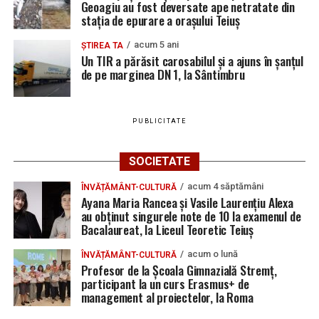
Geoagiu au fost deversate ape netratate din
stația de epurare a orașului Teiuș
acum 5 ani
ȘTIREA TA
Un TIR a părăsit carosabilul și a ajuns în șanțul
de pe marginea DN 1, la Sântimbru
PUBLICITATE
SOCIETATE
acum 4 săptămâni
ÎNVĂȚĂMÂNT-CULTURĂ
Ayana Maria Rancea și Vasile Laurențiu Alexa
au obținut singurele note de 10 la examenul de
Bacalaureat, la Liceul Teoretic Teiuș
acum o lună
ÎNVĂȚĂMÂNT-CULTURĂ
Profesor de la Școala Gimnazială Stremț,
participant la un curs Erasmus+ de
management al proiectelor, la Roma