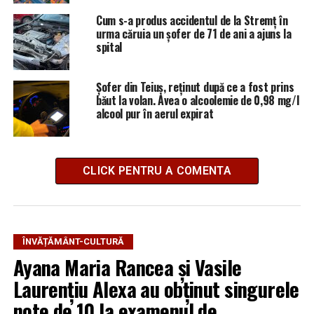
Cum s-a produs accidentul de la Stremț în
urma căruia un șofer de 71 de ani a ajuns la
spital
Șofer din Teiuș, reținut după ce a fost prins
băut la volan. Avea o alcoolemie de 0,98 mg/l
alcool pur în aerul expirat
CLICK PENTRU A COMENTA
ÎNVĂȚĂMÂNT-CULTURĂ
Ayana Maria Rancea și Vasile
Laurențiu Alexa au obținut singurele
note de 10 la examenul de