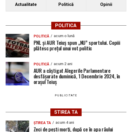
Actualitate
Politică
Opinii
POLITICA
acum o lună
POLITICĂ
PNL și AUR Teiuș spun „NU” sportului. Copiii
plătesc prețul unui vot politic
acum 2 ani
POLITICĂ
AUR a câștigat Alegerile Parlamentare
desfășurate duminică, 1 Decembrie 2024, în
orașul Teiuș
PUBLICITATE
STIREA TA
acum 4 ani
ȘTIREA TA
Zeci de pești morți, după ce în apa râului