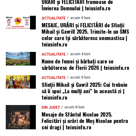
URARI și FELICITARI frumoase de
Învierea Domnului | teiusinfo.ro
acum 9 luni
ACTUALITATE
MESAJE, URĂRI și FELICITĂRI de Sfinții
Mihail și Gavrill 2025. Trimite-le un SMS
celor care își sărbătoresc onomastica |
teiusinfo.ro
acum 4 luni
ACTUALITATE
Nume de femei și bărbați care se
sărbătoresc de Florii 2026 | teiusinfo.ro
acum 9 luni
ACTUALITATE
Sfinții Mihail și Gavril 2025: Cui trebuie
să îi spui „La mulţi ani” în această zi |
teiusinfo.ro
acum 8 luni
DIN JUDEȚ
Mesaje de Sfântul Nicolae 2025.
Felicitări și urări de Moș Nicolae pentru
cei dragi | teiusinfo.ro