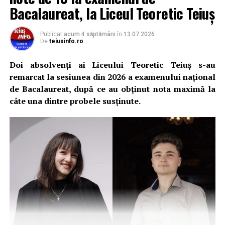
Bacalaureat, la Liceul Teoretic Teiuș
Publicat
acum 4 săptămâni
în
13.07.2026
De
teiusinfo.ro
Doi absolvenți ai Liceului Teoretic Teiuș s-au
remarcat la sesiunea din 2026 a examenului național
de Bacalaureat, după ce au obținut nota maximă la
câte una dintre probele susținute.