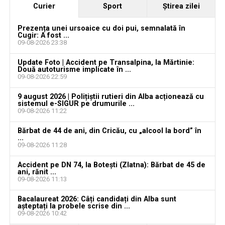
vacante
Curier
Sport
Ştirea zilei
Bărbat de 30 de ani din Galda de Jos, reținut după
Prezența unei ursoaice cu doi pui, semnalată în
ce și-ar fi agresat și violat partenera
Cugir: A fost ...
09-08-2026 23:38
Update Foto | Accident pe Transalpina, la Mărtinie:
Două autoturisme implicate în ...
09-08-2026 22:59
9 august 2026 | Polițiștii rutieri din Alba acționează cu
sistemul e-SIGUR pe drumurile ...
09-08-2026 11:22
Bărbat de 44 de ani, din Cricău, cu „alcool la bord” în
...
09-08-2026 11:28
Accident pe DN 74, la Botești (Zlatna): Bărbat de 45 de
ani, rănit ...
09-08-2026 11:13
Bacalaureat 2026: Câți candidați din Alba sunt
așteptați la probele scrise din ...
09-08-2026 10:42