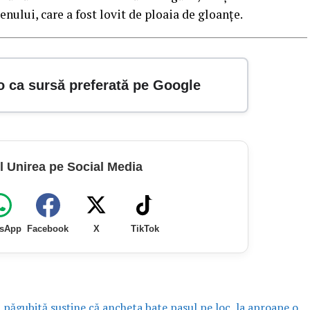
enului, care a fost lovit de ploaia de gloanţe.
o ca sursă preferată pe Google
l Unirea pe Social Media
sApp
Facebook
X
TikTok
a păgubită susține că ancheta bate pasul pe loc, la aproape o