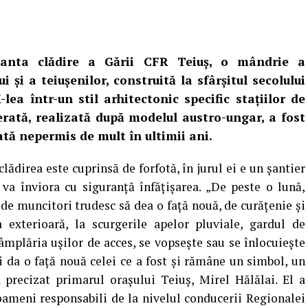
anta clădire a Gării CFR Teiuş, o mândrie a
ui şi a teiuşenilor, construită la sfârşitul secolului
-lea într-un stil arhitectonic specific staţiilor de
erată, realizată după modelul austro-ungar, a fost
ată nepermis de mult în ultimii ani.
lădirea este cuprinsă de forfotă, în jurul ei e un şantier
i va înviora cu siguranţă înfăţişarea. „De peste o lună,
de muncitori trudesc să dea o faţă nouă, de curăţenie şi
a exterioară, la scurgerile apelor pluviale, gardul de
 tâmplăria uşilor de acces, se vopseşte sau se înlocuieşte
i da o faţă nouă celei ce a fost şi rămâne un simbol, un
a precizat primarul oraşului Teiuş, Mirel Hălălai. El a
oameni responsabili de la nivelul conducerii Regionalei