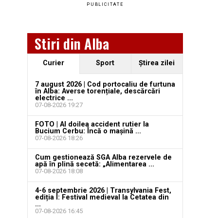
PUBLICITATE
Stiri din Alba
Curier
Sport
Ştirea zilei
7 august 2026 | Cod portocaliu de furtuna
în Alba: Averse torențiale, descărcări
electrice ...
07-08-2026 19:27
FOTO | Al doilea accident rutier la
Bucium Cerbu: Încă o mașină ...
07-08-2026 18:26
Cum gestionează SGA Alba rezervele de
apă în plină secetă: „Alimentarea ...
07-08-2026 18:08
4-6 septembrie 2026 | Transylvania Fest,
ediția I: Festival medieval la Cetatea din
...
07-08-2026 16:45