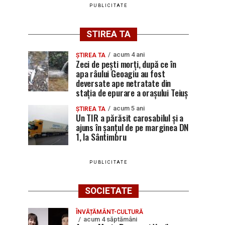
PUBLICITATE
STIREA TA
acum 4 ani
ȘTIREA TA
Zeci de pești morți, după ce în
apa râului Geoagiu au fost
deversate ape netratate din
stația de epurare a orașului Teiuș
acum 5 ani
ȘTIREA TA
Un TIR a părăsit carosabilul și a
ajuns în șanțul de pe marginea DN
1, la Sântimbru
PUBLICITATE
SOCIETATE
ÎNVĂȚĂMÂNT-CULTURĂ
acum 4 săptămâni