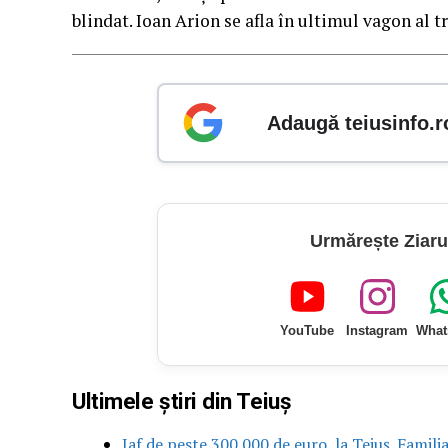
blindat. Ioan Arion se afla în ultimul vagon al tr
Adaugă teiusinfo.r
Urmărește Ziaru
YouTube
Instagram
What
Ultimele știri din Teiuș
Jaf de peste 300.000 de euro, la Teiuș. Famili