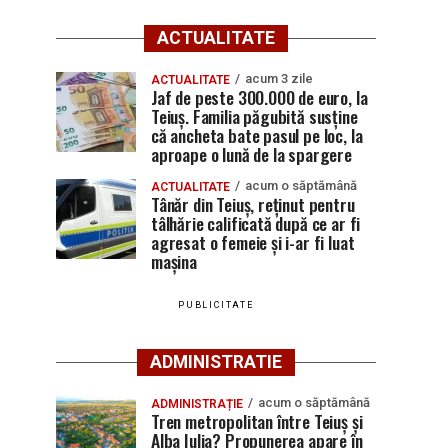
ACTUALITATE
acum 3 zile
ACTUALITATE
Jaf de peste 300.000 de euro, la
Teiuș. Familia păgubită susține
că ancheta bate pasul pe loc, la
aproape o lună de la spargere
acum o săptămână
ACTUALITATE
Tânăr din Teiuș, reținut pentru
tâlhărie calificată după ce ar fi
agresat o femeie și i-ar fi luat
mașina
PUBLICITATE
ADMINISTRATIE
acum o săptămână
ADMINISTRAȚIE
Tren metropolitan între Teiuș și
Alba Iulia? Propunerea apare în