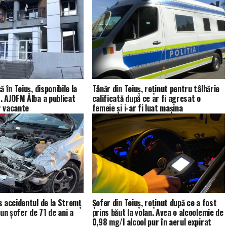
 în Teiuș, disponibile la
Tânăr din Teiuș, reținut pentru tâlhărie
 AJOFM Alba a publicat
calificată după ce ar fi agresat o
r vacante
femeie și i-ar fi luat mașina
 accidentul de la Stremț
Șofer din Teiuș, reținut după ce a fost
un șofer de 71 de ani a
prins băut la volan. Avea o alcoolemie de
0,98 mg/l alcool pur în aerul expirat