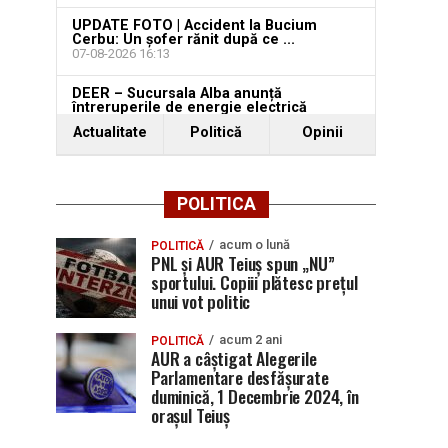
UPDATE FOTO | Accident la Bucium
Cerbu: Un șofer rănit după ce ...
07-08-2026 16:13
DEER – Sucursala Alba anunță
întreruperile de energie electrică
programate pentru ...
Actualitate
Politică
Opinii
07-08-2026 14:49
POLITICA
acum o lună
POLITICĂ
PNL și AUR Teiuș spun „NU”
sportului. Copiii plătesc prețul
unui vot politic
acum 2 ani
POLITICĂ
AUR a câștigat Alegerile
Parlamentare desfășurate
duminică, 1 Decembrie 2024, în
orașul Teiuș