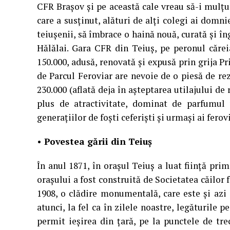
CFR Braşov şi pe această cale vreau să-i mulţum
care a susţinut, alături de alţi colegi ai domni
teiuşenii, să îmbrace o haină nouă, curată şi îng
Hălălai. Gara CFR din Teiuş, pe peronul căre
150.000, adusă, renovată şi expusă prin grija P
de Parcul Feroviar are nevoie de o piesă de re
230.000 (aflată deja în aşteptarea utilajului de
plus de atractivitate, dominat de parfumul u
generaţiilor de foşti ceferişti şi urmaşi ai ferov
• Povestea gării din Teiuş
În anul 1871, în oraşul Teiuş a luat fiinţă pri
oraşului a fost construită de Societatea căilor f
1908, o clădire monumentală, care este şi azi
atunci, la fel ca în zilele noastre, legăturile 
permit ieşirea din ţară, pe la punctele de tre