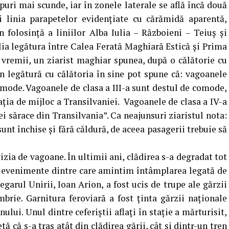
puri mai scunde, iar în zonele laterale se află încă două
i linia parapetelor evidenţiate cu cărămidă aparentă,
folosinţă a liniilor Alba Iulia – Războieni – Teiuş şi
lia legătura între Calea Ferată Maghiară Estică şi Prima
 vremii, un ziarist maghiar spunea, după o călătorie cu
n legătură cu călătoria în sine pot spune că: vagoanele
comode. Vagoanele de clasa a III-a sunt destul de comode,
aţia de mijloc a Transilvaniei. Vagoanele de clasa a IV-a
i sărace din Transilvania”. Ca neajunsuri ziaristul nota:
 sunt închise şi fără căldură, de aceea pasagerii trebuie să
zia de vagoane. În ultimii ani, clădirea s-a degradat tot
e evenimente dintre care amintim întâmplarea legată de
garul Unirii, Ioan Arion, a fost ucis de trupe ale gărzii
brie. Garnitura feroviară a fost ţinta gărzii naţionale
ui. Unul dintre ceferiştii aflaţi în staţie a mărturisit,
 că s-a tras atât din clădirea gării, cât şi dintr-un tren