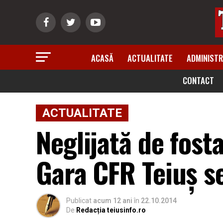
ACASĂ
ACTUALITATE
ADMINISTR
CONTACT
ACTUALITATE
Neglijată de fost
Gara CFR Teiuş s
Publicat
acum 12 ani
în
22.10.2014
De
Redacția teiusinfo.ro