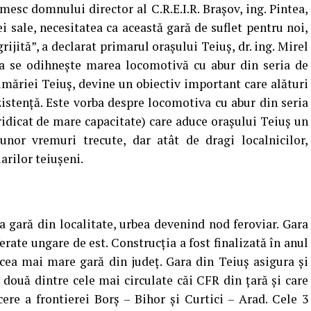
esc domnului director al C.R.E.I.R. Braşov, ing. Pintea,
ei sale, necesitatea ca această gară de suflet pentru noi,
rijită”, a declarat primarul oraşului Teiuş, dr. ing. Mirel
ia se odihneşte marea locomotivă cu abur din seria de
rimăriei Teiuş, devine un obiectiv important care alături
zistenţă. Este vorba despre locomotiva cu abur din seria
 ridicat de mare capacitate) care aduce oraşului Teiuş un
nor vremuri trecute, dar atât de dragi localnicilor,
iarilor teiuşeni.
ma gară din localitate, urbea devenind nod feroviar. Gara
erate ungare de est. Construcţia a fost finalizată în anul
 cea mai mare gară din judeţ. Gara din Teiuş asigura şi
pe două dintre cele mai circulate căi CFR din ţară şi care
cere a frontierei Borş – Bihor şi Curtici – Arad. Cele 3