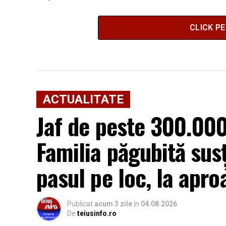
CLICK P
ACTUALITATE
Jaf de peste 300.000 
Familia păgubită sus
pasul pe loc, la apro
Publicat
acum 3 zile
în
04.08.2026
De
teiusinfo.ro