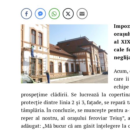
Impoz
oraşul
al XIX
cale f
neglij
Acum, c
care î
echipe 
prospeţime clădirii. Se lucrează la copertin
protecţie dintre linia 2 şi 3, faţade, se repară
tâmplăria. În concluzie, se munceşte pentru a-
reper al nostru, al oraşului feroviar Teiuş”, 
adăugat: „Mă bucur că am găsit înţelegere la 