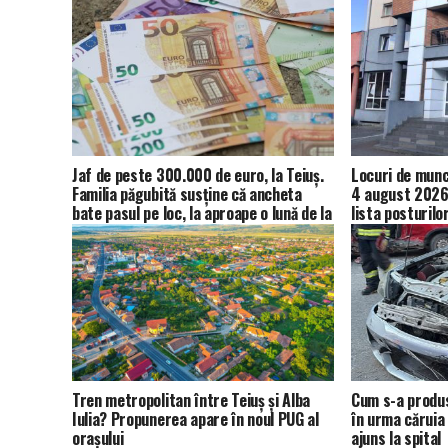
Jaf de peste 300.000 de euro, la Teiuș.
Locuri de muncă
Familia păgubită susține că ancheta
4 august 2026.
bate pasul pe loc, la aproape o lună de la
lista posturilo
spargere
Tren metropolitan între Teiuș și Alba
Cum s-a produs
Iulia? Propunerea apare în noul PUG al
în urma căruia 
orașului
ajuns la spital