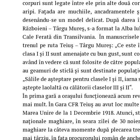
corpuri sunt legate între ele prin alte două cor
aripi. Faţada are muchiile, ancadramentele ş
desenându-se un model delicat. După darea în 
Războieni – Târgu Mureş, s-a format la Alba Iu
Cale Ferată din Transilvania. În manuscrisele
trenul pe ruta Teiuş – Târgu Mureş: „Ce este î
clasa I şi II sunt amenajate cu bun gust, sunt 
având în vedere că sunt folosite de către popul
au geamuri de sticlă şi sunt destinate populaţie
„Sălile de aşteptare pentru clasele I şi II, iarna
aştepte laolaltă cu călătorii claselor III şi II“.
În prima gară a oraşului funcţionează acum revi
mai mult. În Gara CFR Teiuş au avut loc mult
Marea Unire de la 1 Decembrie 1918. Atunci, ste
naţionale maghiare, în seara zilei de 30 noiem
maghiare la câteva momente după plecarea trenul
mai târziu, în faţa procurorului român de anchetă