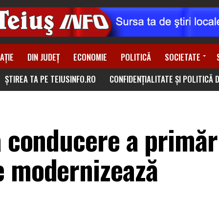
AȚIE
DIN JUDEȚ
ECONOMIE
POLITICĂ
SOCIETATE
ȘTIREA TA PE TEIUSINFO.RO
CONFIDENȚIALITATE ȘI POLITICĂ 
a conducere a primări
e modernizează