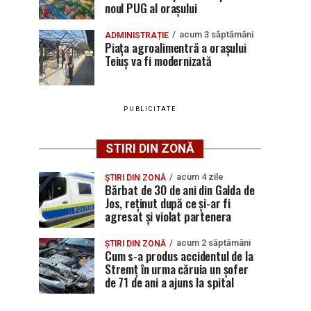
noul PUG al orașului
acum 3 săptămâni
ADMINISTRAȚIE
Piața agroalimentră a orașului
Teiuș va fi modernizată
PUBLICITATE
STIRI DIN ZONĂ
acum 4 zile
ȘTIRI DIN ZONĂ
Bărbat de 30 de ani din Galda de
Jos, reținut după ce și-ar fi
agresat și violat partenera
acum 2 săptămâni
ȘTIRI DIN ZONĂ
Cum s-a produs accidentul de la
Stremț în urma căruia un șofer
de 71 de ani a ajuns la spital