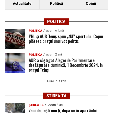
Actualitate
Politică
Opinii
2026. AJOFM Alba a publicat lista posturilor
vacante
Bărbat de 30 de ani din Galda de Jos, reținut după
POLITICA
ce și-ar fi agresat și violat partenera
acum o lună
POLITICĂ
PNL și AUR Teiuș spun „NU” sportului. Copiii
plătesc prețul unui vot politic
acum 2 ani
POLITICĂ
AUR a câștigat Alegerile Parlamentare
desfășurate duminică, 1 Decembrie 2024, în
orașul Teiuș
PUBLICITATE
STIREA TA
acum 4 ani
ȘTIREA TA
Zeci de pești morți, după ce în apa râului