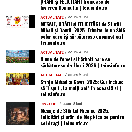
URARI și FELICITARI frumoase de
Învierea Domnului | teiusinfo.ro
acum 9 luni
ACTUALITATE
MESAJE, URĂRI și FELICITĂRI de Sfinții
Mihail și Gavrill 2025. Trimite-le un SMS
celor care își sărbătoresc onomastica |
teiusinfo.ro
acum 4 luni
ACTUALITATE
Nume de femei și bărbați care se
sărbătoresc de Florii 2026 | teiusinfo.ro
acum 9 luni
ACTUALITATE
Sfinții Mihail și Gavril 2025: Cui trebuie
să îi spui „La mulţi ani” în această zi |
teiusinfo.ro
acum 8 luni
DIN JUDEȚ
Mesaje de Sfântul Nicolae 2025.
Felicitări și urări de Moș Nicolae pentru
cei dragi | teiusinfo.ro