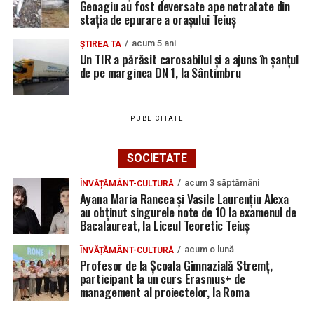
Geoagiu au fost deversate ape netratate din
stația de epurare a orașului Teiuș
acum 5 ani
ȘTIREA TA
Un TIR a părăsit carosabilul și a ajuns în șanțul
de pe marginea DN 1, la Sântimbru
PUBLICITATE
SOCIETATE
acum 3 săptămâni
ÎNVĂȚĂMÂNT-CULTURĂ
Ayana Maria Rancea și Vasile Laurențiu Alexa
au obținut singurele note de 10 la examenul de
Bacalaureat, la Liceul Teoretic Teiuș
acum o lună
ÎNVĂȚĂMÂNT-CULTURĂ
Profesor de la Școala Gimnazială Stremț,
participant la un curs Erasmus+ de
management al proiectelor, la Roma