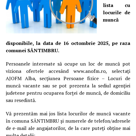
lista cu
locurile de
muncă
disponibile, la data de 16 octombrie 2025, pe raza
comunei SÂNTIMBRU.
Persoanele interesate să ocupe un loc de muncă pot
viziona ofertele accesând www.anofm.ro, selectați
AJOFM Alba, secțiunea Persoane fizice – Locuri de
muncă vacante sau se pot prezenta la sediul agenției
judetene pentru ocuparea forței de muncă, de domiciliu
sau resedintă.
Vă prezentăm mai jos lista locurilor de muncă vacante
în comuna SÂNTIMBRU și numerele de telefon/adresele
de e-mail ale angajatorilor, de la care puteți obține mai
multe detalii: