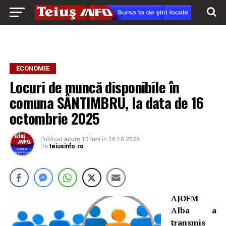
ECONOMIE
Locuri de muncă disponibile în
comuna SÂNTIMBRU, la data de 16
octombrie 2025
Publicat
acum 10 luni
în
16.10.2025
De
teiusinfo.ro
AJOFM
Alba a
transmis