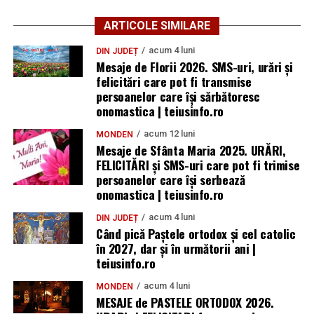
ARTICOLE SIMILARE
acum 4 luni
DIN JUDEȚ
Mesaje de Florii 2026. SMS-uri, urări și
felicitări care pot fi transmise
persoanelor care îşi sărbătoresc
onomastica | teiusinfo.ro
acum 12 luni
MONDEN
Mesaje de Sfânta Maria 2025. URĂRI,
FELICITĂRI și SMS-uri care pot fi trimise
persoanelor care își serbează
onomastica | teiusinfo.ro
acum 4 luni
DIN JUDEȚ
Când pică Paștele ortodox și cel catolic
în 2027, dar și în următorii ani |
teiusinfo.ro
acum 4 luni
MONDEN
MESAJE de PASTELE ORTODOX 2026.