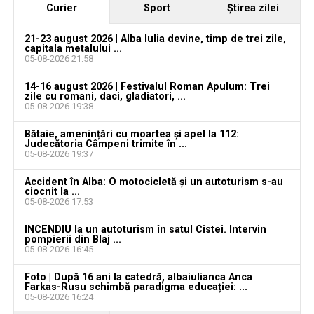
Curier
Sport
Ştirea zilei
21-23 august 2026 | Alba Iulia devine, timp de trei zile,
capitala metalului ...
05-08-2026 21:58
YouTube
Instagram
WhatsApp
Facebook
X
TikTok
14-16 august 2026 | Festivalul Roman Apulum: Trei
zile cu romani, daci, gladiatori, ...
Ultimele știri din Teiuș
05-08-2026 19:38
Bătaie, amenințări cu moartea și apel la 112:
Jaf de peste 300.000 de euro, la Teiuș. Familia
Judecătoria Câmpeni trimite în ...
păgubită susține că ancheta bate pasul pe loc, la
05-08-2026 19:37
aproape o lună de la spargere
Accident în Alba: O motocicletă și un autoturism s-au
ciocnit la ...
Locuri de muncă în Sântimbru, disponibile la 4
05-08-2026 17:53
august 2026. AJOFM Alba a publicat lista posturilor
vacante
INCENDIU la un autoturism în satul Cistei. Intervin
pompierii din Blaj ...
05-08-2026 16:45
Locuri de muncă în Galda de Jos, disponibile la 4
august 2026. AJOFM Alba a publicat lista posturilor
Foto | După 16 ani la catedră, albaiulianca Anca
vacante
Farkas-Rusu schimbă paradigma educației: ...
05-08-2026 16:24
Locuri de muncă în Teiuș, disponibile la 4 august