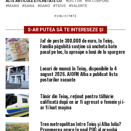
ALTE ARTICOLE ETICHETATE CU:
DICTON
IN CORPORE
MANS
SANA
SANO
TEIUS
VALENTE
PUBLICITATE
S-AR PUTEA SĂ TE INTERESEZE ȘI
Jaf de peste 300.000 de euro, la Teiuș.
Familia păgubită susține că ancheta bate
pasul pe loc, la aproape o lună de la spargere
Locuri de muncă în Teiuș, disponibile la 4
august 2026. AJOFM Alba a publicat lista
posturilor vacante
Tânăr din Teiuș, reținut pentru tâlhărie
calificată după ce ar fi agresat o femeie și i-
ar fi luat mașina
Tren metropolitan între Teiuș și Alba Iulia?
Propunerea apare în noul PUG al orașului