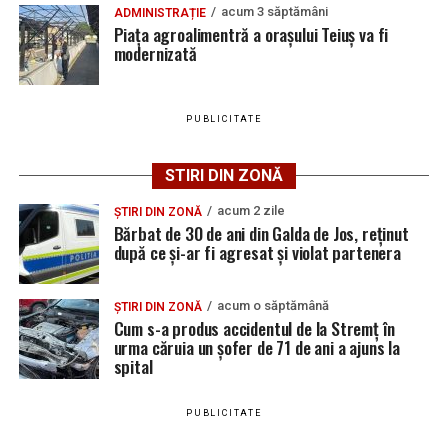
ce și-ar fi agresat și violat partenera
acum 3 săptămâni
ADMINISTRAȚIE
aspectul săvârșirii infracțiunilor de amenințare și
Piața agroalimentră a orașului Teiuș va fi
distrugere.
modernizată
PUBLICITATE
Adaugă teiusinfo.ro ca sursă
preferată pe Google
STIRI DIN ZONĂ
acum 2 zile
ȘTIRI DIN ZONĂ
Bărbat de 30 de ani din Galda de Jos, reținut
după ce și-ar fi agresat și violat partenera
Urmărește Ziarul Unirea pe Social Media
acum o săptămână
ȘTIRI DIN ZONĂ
Cum s-a produs accidentul de la Stremț în
urma căruia un șofer de 71 de ani a ajuns la
spital
YouTube
Instagram
WhatsApp
Facebook
X
TikTok
PUBLICITATE
Ultimele știri din Teiuș