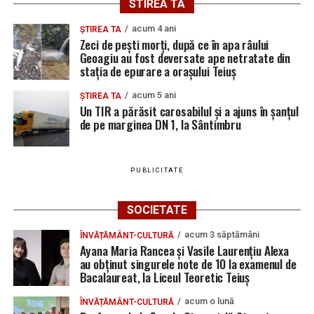
STIREA TA
acum 4 ani
ȘTIREA TA
Zeci de pești morți, după ce în apa râului
Geoagiu au fost deversate ape netratate din
stația de epurare a orașului Teiuș
acum 5 ani
ȘTIREA TA
Un TIR a părăsit carosabilul și a ajuns în șanțul
de pe marginea DN 1, la Sântimbru
PUBLICITATE
SOCIETATE
acum 3 săptămâni
ÎNVĂȚĂMÂNT-CULTURĂ
Ayana Maria Rancea și Vasile Laurențiu Alexa
au obținut singurele note de 10 la examenul de
Bacalaureat, la Liceul Teoretic Teiuș
acum o lună
ÎNVĂȚĂMÂNT-CULTURĂ