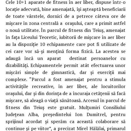
Cele 10+1 aparate de fitness în aer liber, dispuse într-o
locaţie adecvată, bine amenajată, îşi aşteaptă beneficiarii
de toate vârstele, dornici de a petrece câteva ore de
mişcare în zona centrală a oraşului, care a primit astfel
o nouă utilitate. În parcul de fitness din Teiuş, amenajat
în faţa Liceului Teoretic, iubitorii de mişcare în aer liber
au la dispoziţie 10 echipamente care pot fi utilizate de
cei care vor să-şi menţină forma fizică. La acestea se
adaugă încă un aparat destinat persoanelor cu
dizabilităţi. Echipamentele permit atât efectuarea unor
mişcări simple de gimnastică, dar şi exerciţii mai
complexe. “Parcul a fost amenajat pentru a stimula
activităţile recreative, în aer liber, ale locuitorilor
oraşului, dar şi din dorinţa de a încuraja cetăţenii să facă
mişcare, să aleagă o viaţă sănătoasă. Accesul în parcul de
fitness din Teiuş este gratuit. Mulţumiri Consiliului
Judeţean Alba, preşedintelui Ion Dumitrel, pentru
sprijinul acordat şi sperăm ca această colaborare să
continue şi pe viitor”, a precizat Mirel Hălălai, primarul