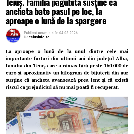
Teiuș. Familia păgubită susține că
ancheta bate pasul pe loc, la
aproape o lună de la spargere
Publicat
acum o zi
în
04.08.2026
De
teiusinfo.ro
La aproape o lună de la unul dintre cele mai
importante furturi din ultimii ani din județul Alba,
familia din Teiuș care a rămas fără peste 160.000 de
euro și aproximativ un kilogram de bijuterii din aur
susține că ancheta avansează prea lent și că există
riscul ca prejudiciul să nu mai poată fi recuperat.