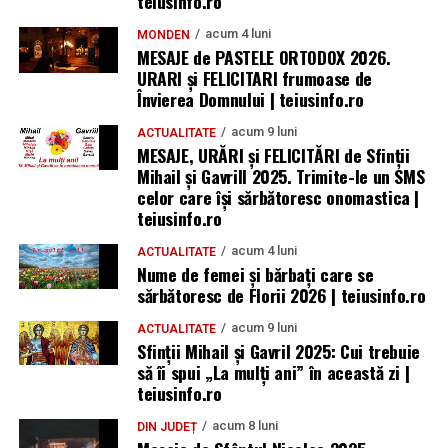
teiusinfo.ro
acum 4 luni
MONDEN
MESAJE de PASTELE ORTODOX 2026.
URARI și FELICITARI frumoase de
Învierea Domnului | teiusinfo.ro
acum 9 luni
ACTUALITATE
MESAJE, URĂRI și FELICITĂRI de Sfinții
Mihail și Gavrill 2025. Trimite-le un SMS
celor care își sărbătoresc onomastica |
teiusinfo.ro
acum 4 luni
ACTUALITATE
Nume de femei și bărbați care se
sărbătoresc de Florii 2026 | teiusinfo.ro
acum 9 luni
ACTUALITATE
Sfinții Mihail și Gavril 2025: Cui trebuie
să îi spui „La mulţi ani” în această zi |
teiusinfo.ro
acum 8 luni
DIN JUDEȚ