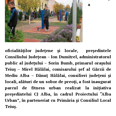
a
oficialităţilor judeţene şi locale, preşedintele
Consiliului Judeţean – Ion Dumitrel, administratorul
public al judeţului – Sorin Bumb, primarul oraşului
Teiuş – Mirel Hălălai, comisarului şef al Gărzii de
Mediu Alba – Dănuţ Hălălai, consilieri judeţeni şi
locali, alături de un sobor de preoţi, a fost inaugurat
parcul de fitness urban realizat la iniţiativa
preşedintelui CJ Alba, în cadrul Proiectului “Alba
Urban”, în parteneriat cu Primăria şi Consiliul Local
Teiuş.