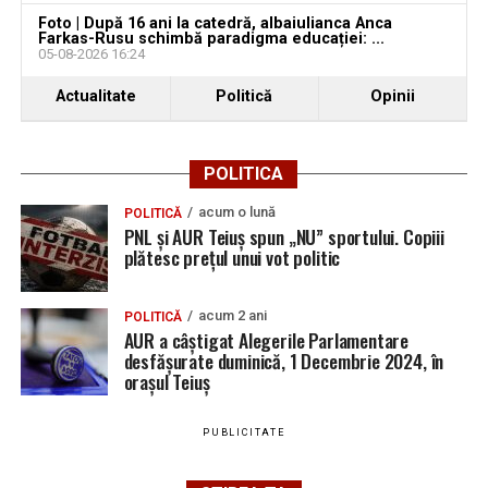
Foto | După 16 ani la catedră, albaiulianca Anca
Farkas-Rusu schimbă paradigma educației: ...
05-08-2026 16:24
Actualitate
Politică
Opinii
POLITICA
acum o lună
POLITICĂ
PNL și AUR Teiuș spun „NU” sportului. Copiii
plătesc prețul unui vot politic
acum 2 ani
POLITICĂ
AUR a câștigat Alegerile Parlamentare
desfășurate duminică, 1 Decembrie 2024, în
orașul Teiuș
PUBLICITATE