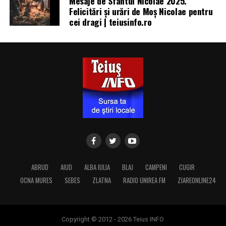
Mesaje de Sfântul Nicolae 2025.
Felicitări și urări de Moș Nicolae pentru
cei dragi | teiusinfo.ro
ABRUD
AIUD
ALBA IULIA
BLAJ
CAMPENI
CUGIR
OCNA MURES
SEBES
ZLATNA
RADIO UNIREA FM
ZIAREONLINE24
Copyright © 2012 - 2026 Teius INFO