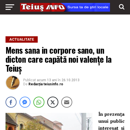
ACTUALITATE
Mens sana in corpore sano, un
dicton care capătă noi valenţe la
Teiuş
Publicat
acum 13 ani
în
26.10.2013
De
Redacția teiusinfo.ro
În prezenţa
unui public
interesat şi