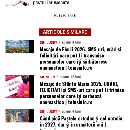
posturilor vacante
PUBLICITATE
ARTICOLE SIMILARE
acum 4 luni
DIN JUDEȚ
Mesaje de Florii 2026. SMS-uri, urări și
felicitări care pot fi transmise
persoanelor care îşi sărbătoresc
onomastica | teiusinfo.ro
acum 12 luni
MONDEN
Mesaje de Sfânta Maria 2025. URĂRI,
FELICITĂRI și SMS-uri care pot fi trimise
persoanelor care își serbează
onomastica | teiusinfo.ro
acum 4 luni
DIN JUDEȚ
Când pică Paștele ortodox și cel catolic
în 2027, dar și în următorii ani |