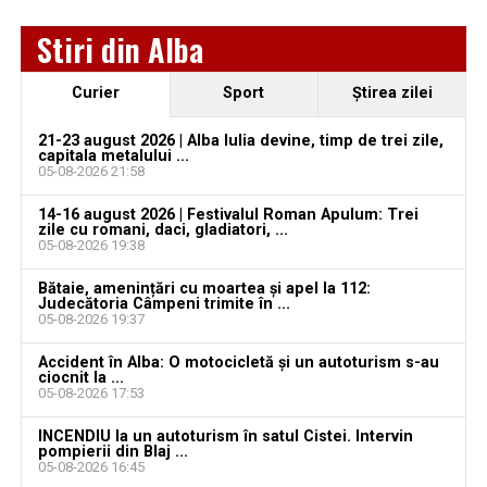
Jaf de peste 300.000 de euro, la Teiuș. Familia
Stiri din Alba
păgubită susține că ancheta bate pasul pe loc, la
aproape o lună de la spargere
Curier
Sport
Ştirea zilei
Locuri de muncă în Sântimbru, disponibile la 4
august 2026. AJOFM Alba a publicat lista posturilor
21-23 august 2026 | Alba Iulia devine, timp de trei zile,
capitala metalului ...
vacante
05-08-2026 21:58
Locuri de muncă în Galda de Jos, disponibile la 4
14-16 august 2026 | Festivalul Roman Apulum: Trei
august 2026. AJOFM Alba a publicat lista posturilor
zile cu romani, daci, gladiatori, ...
05-08-2026 19:38
vacante
Bătaie, amenințări cu moartea și apel la 112:
Locuri de muncă în Teiuș, disponibile la 4 august
Judecătoria Câmpeni trimite în ...
2026. AJOFM Alba a publicat lista posturilor
05-08-2026 19:37
vacante
Accident în Alba: O motocicletă și un autoturism s-au
ciocnit la ...
Bărbat de 30 de ani din Galda de Jos, reținut după
05-08-2026 17:53
ce și-ar fi agresat și violat partenera
INCENDIU la un autoturism în satul Cistei. Intervin
pompierii din Blaj ...
05-08-2026 16:45