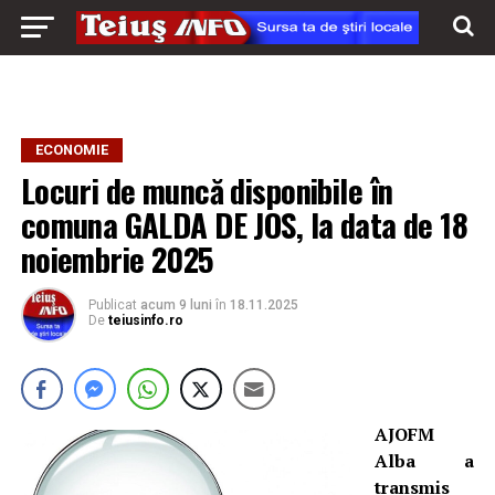
ECONOMIE
Locuri de muncă disponibile în
comuna GALDA DE JOS, la data de 18
noiembrie 2025
Publicat
acum 9 luni
în
18.11.2025
De
teiusinfo.ro
AJOFM
Alba a
transmis