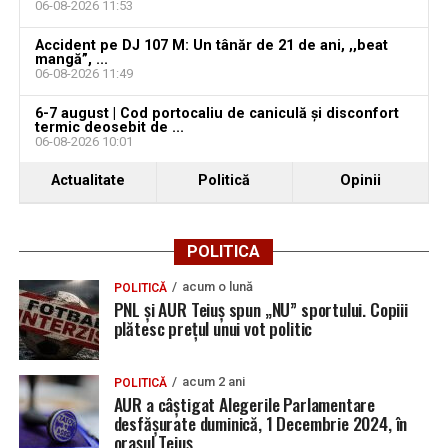
06-08-2026 11:53
august 2026. AJOFM Alba a publicat lista posturilor
vacante
Accident pe DJ 107 M: Un tânăr de 21 de ani, ,,beat
mangă”, ...
06-08-2026 11:49
Locuri de muncă în Galda de Jos, disponibile la 4
august 2026. AJOFM Alba a publicat lista posturilor
6-7 august | Cod portocaliu de caniculă și disconfort
vacante
termic deosebit de ...
06-08-2026 10:01
Locuri de muncă în Teiuș, disponibile la 4 august
Actualitate
Politică
Opinii
2026. AJOFM Alba a publicat lista posturilor
vacante
Bărbat de 30 de ani din Galda de Jos, reținut după
POLITICA
ce și-ar fi agresat și violat partenera
acum o lună
POLITICĂ
PNL și AUR Teiuș spun „NU” sportului. Copiii
plătesc prețul unui vot politic
acum 2 ani
POLITICĂ
AUR a câștigat Alegerile Parlamentare
desfășurate duminică, 1 Decembrie 2024, în
orașul Teiuș