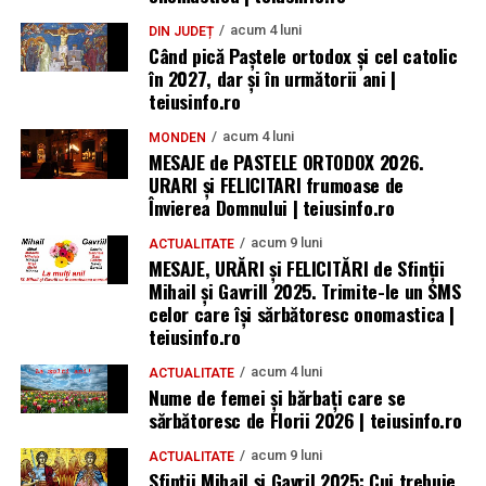
acum 4 luni
DIN JUDEȚ
Când pică Paștele ortodox și cel catolic
în 2027, dar și în următorii ani |
teiusinfo.ro
acum 4 luni
MONDEN
MESAJE de PASTELE ORTODOX 2026.
URARI și FELICITARI frumoase de
Învierea Domnului | teiusinfo.ro
acum 9 luni
ACTUALITATE
MESAJE, URĂRI și FELICITĂRI de Sfinții
Mihail și Gavrill 2025. Trimite-le un SMS
celor care își sărbătoresc onomastica |
teiusinfo.ro
acum 4 luni
ACTUALITATE
Nume de femei și bărbați care se
sărbătoresc de Florii 2026 | teiusinfo.ro
acum 9 luni
ACTUALITATE
Sfinții Mihail și Gavril 2025: Cui trebuie