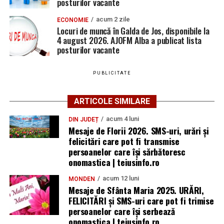
posturilor vacante
acum 2 zile
ECONOMIE
Locuri de muncă în Galda de Jos, disponibile la
4 august 2026. AJOFM Alba a publicat lista
posturilor vacante
PUBLICITATE
ARTICOLE SIMILARE
acum 4 luni
DIN JUDEȚ
Mesaje de Florii 2026. SMS-uri, urări și
felicitări care pot fi transmise
persoanelor care îşi sărbătoresc
onomastica | teiusinfo.ro
acum 12 luni
MONDEN
Mesaje de Sfânta Maria 2025. URĂRI,
FELICITĂRI și SMS-uri care pot fi trimise
persoanelor care își serbează
onomastica | teiusinfo.ro