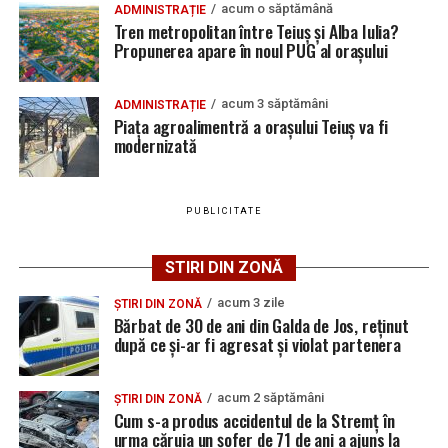
acum o săptămână
ADMINISTRAȚIE
denumirea posturilor vacante din Sântimbru, și datele
Urmărește Ziarul Unirea pe Social Media
Tren metropolitan între Teiuș și Alba Iulia?
de contact ale angajatorilor, precum numere de telefon
Propunerea apare în noul PUG al orașului
și adrese de e-mail, pentru ca persoanele interesate să
poată solicita detalii despre condițiile de angajare,
acum 3 săptămâni
ADMINISTRAȚIE
programul de lucru și procesul de recrutare.
YouTube
Instagram
WhatsApp
Facebook
X
TikTok
Piața agroalimentră a orașului Teiuș va fi
modernizată
Mai jos puteți consulta lista completă a locurilor de
Ultimele știri din Teiuș
muncă disponibile în comuna Sântimbru la data de
28 iulie 2026, precum și datele de contact ale
PUBLICITATE
Jaf de peste 300.000 de euro, la Teiuș. Familia
angajatorilor:
păgubită susține că ancheta bate pasul pe loc, la
STIRI DIN ZONĂ
aproape o lună de la spargere
AGENT
OCUPAŢIA
NR.
NR. TELEFON/E-
acum 3 zile
LMV
MAIL
ȘTIRI DIN ZONĂ
Locuri de muncă în Sântimbru, disponibile la 4
Bărbat de 30 de ani din Galda de Jos, reținut
august 2026. AJOFM Alba a publicat lista posturilor
SC REMAT
LUCRATOR
10
0752172573
după ce și-ar fi agresat și violat partenera
vacante
PLUS SRL
SORTATOR DESEURI
RECICLABILE
Locuri de muncă în Galda de Jos, disponibile la 4
acum 2 săptămâni
ȘTIRI DIN ZONĂ
august 2026. AJOFM Alba a publicat lista posturilor
Cum s-a produs accidentul de la Stremț în
urma căruia un șofer de 71 de ani a ajuns la
vacante