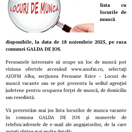
lista cu
locurile de
muncă
disponibile, la data de 18 noiembrie 2025, pe raza
comunei GALDA DE JOS.
Persoanele interesate să ocupe un loc de muncă pot
viziona ofertele accesând www.anofm.ro, selectați
AJOFM Alba, secțiunea Persoane fizice – Locuri de
muncă vacante sau se pot prezenta la sediul agenției
judetene pentru ocuparea forței de muncă, de domiciliu
sau resedintă.
Vă prezentăm mai jos lista locurilor de munca vacante
în comuna GALDA DE JOS și numerele de
telefon/adresele de e-mail ale angajatorilor, de la care
puteți obține mai multe detalii: