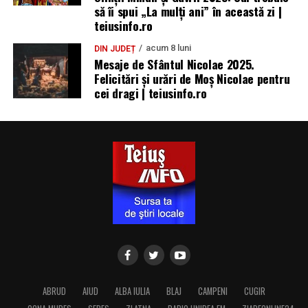
să îi spui „La mulţi ani” în această zi |
teiusinfo.ro
acum 8 luni
DIN JUDEȚ
Mesaje de Sfântul Nicolae 2025.
Felicitări și urări de Moș Nicolae pentru
cei dragi | teiusinfo.ro
ABRUD
AIUD
ALBA IULIA
BLAJ
CAMPENI
CUGIR