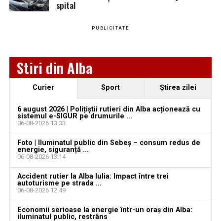
spital
Locuri de muncă în Teiuș, disponibile la 4 august
Adaugă teiusinfo.ro ca sursă
2026. AJOFM Alba a publicat lista posturilor
preferată pe Google
PUBLICITATE
vacante
Bărbat de 30 de ani din Galda de Jos, reținut după
Stiri din Alba
ce și-ar fi agresat și violat partenera
Urmărește Ziarul Unirea pe Social Media
Curier
Sport
Ştirea zilei
6 august 2026 | Polițiștii rutieri din Alba acționează cu
sistemul e-SIGUR pe drumurile ...
06-08-2026 13:33
YouTube
Instagram
WhatsApp
Facebook
X
TikTok
Foto | Iluminatul public din Sebeș – consum redus de
energie, siguranță ...
Ultimele știri din Teiuș
06-08-2026 13:14
Accident rutier la Alba Iulia: Impact între trei
Jaf de peste 300.000 de euro, la Teiuș. Familia
autoturisme pe strada ...
păgubită susține că ancheta bate pasul pe loc, la
06-08-2026 12:49
aproape o lună de la spargere
Economii serioase la energie într-un oraș din Alba:
iluminatul public, restrâns
Locuri de muncă în Sântimbru, disponibile la 4