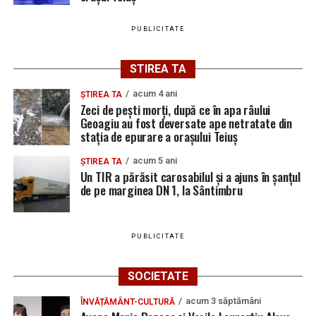
PUBLICITATE
STIREA TA
acum 4 ani
ȘTIREA TA
Zeci de pești morți, după ce în apa râului
Geoagiu au fost deversate ape netratate din
stația de epurare a orașului Teiuș
acum 5 ani
ȘTIREA TA
Un TIR a părăsit carosabilul și a ajuns în șanțul
de pe marginea DN 1, la Sântimbru
PUBLICITATE
SOCIETATE
acum 3 săptămâni
ÎNVĂȚĂMÂNT-CULTURĂ