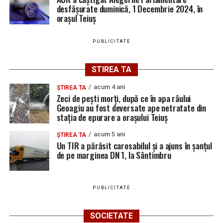
desfășurate duminică, 1 Decembrie 2024, în
orașul Teiuș
PUBLICITATE
STIREA TA
acum 4 ani
ȘTIREA TA
Zeci de pești morți, după ce în apa râului
Geoagiu au fost deversate ape netratate din
stația de epurare a orașului Teiuș
acum 5 ani
ȘTIREA TA
Un TIR a părăsit carosabilul și a ajuns în șanțul
de pe marginea DN 1, la Sântimbru
PUBLICITATE
SOCIETATE