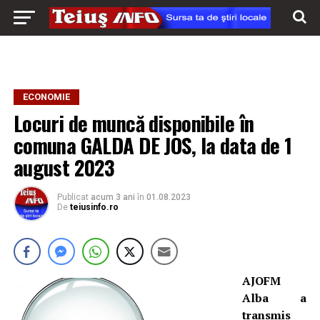
ECONOMIE
Locuri de muncă disponibile în
comuna GALDA DE JOS, la data de 1
august 2023
Publicat
acum 3 ani
în
01.08.2023
De
teiusinfo.ro
AJOFM
Alba a
transmis