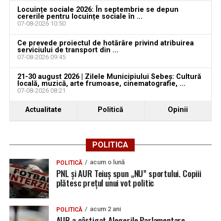
aproape o lună de la spargere
Locuințe sociale 2026: În septembrie se depun
cererile pentru locuințe sociale în ...
Locuri de muncă în Sântimbru, disponibile la 4
07-08-2026 10:50
august 2026. AJOFM Alba a publicat lista posturilor
vacante
Ce prevede proiectul de hotărâre privind atribuirea
serviciului de transport din ...
07-08-2026 09:45
Locuri de muncă în Galda de Jos, disponibile la 4
august 2026. AJOFM Alba a publicat lista posturilor
21-30 august 2026 | Zilele Municipiului Sebeș: Cultură
vacante
locală, muzică, arte frumoase, cinematografie, ...
07-08-2026 08:21
Locuri de muncă în Teiuș, disponibile la 4 august
Actualitate
Politică
Opinii
2026. AJOFM Alba a publicat lista posturilor
vacante
Bărbat de 30 de ani din Galda de Jos, reținut după
POLITICA
ce și-ar fi agresat și violat partenera
acum o lună
POLITICĂ
PNL și AUR Teiuș spun „NU” sportului. Copiii
plătesc prețul unui vot politic
acum 2 ani
POLITICĂ
AUR a câștigat Alegerile Parlamentare