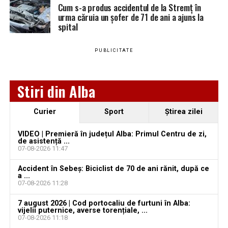
august 2026. AJOFM Alba a publicat lista posturilor
Cum s-a produs accidentul de la Stremț în
urma căruia un șofer de 71 de ani a ajuns la
vacante
spital
Locuri de muncă în Teiuș, disponibile la 4 august
Adaugă teiusinfo.ro ca sursă
2026. AJOFM Alba a publicat lista posturilor
preferată pe Google
PUBLICITATE
vacante
Bărbat de 30 de ani din Galda de Jos, reținut după
Stiri din Alba
ce și-ar fi agresat și violat partenera
Urmărește Ziarul Unirea pe Social Media
Curier
Sport
Ştirea zilei
VIDEO | Premieră în județul Alba: Primul Centru de zi,
de asistență ...
07-08-2026 11:47
YouTube
Instagram
WhatsApp
Facebook
X
TikTok
Accident în Sebeș: Biciclist de 70 de ani rănit, după ce
a ...
Ultimele știri din Teiuș
07-08-2026 11:28
7 august 2026 | Cod portocaliu de furtuni în Alba:
Jaf de peste 300.000 de euro, la Teiuș. Familia
vijelii puternice, averse torențiale, ...
păgubită susține că ancheta bate pasul pe loc, la
07-08-2026 11:18