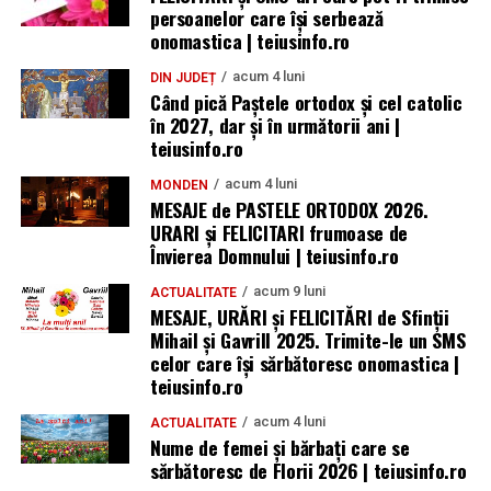
persoanelor care își serbează
onomastica | teiusinfo.ro
acum 4 luni
DIN JUDEȚ
Când pică Paștele ortodox și cel catolic
în 2027, dar și în următorii ani |
teiusinfo.ro
acum 4 luni
MONDEN
MESAJE de PASTELE ORTODOX 2026.
URARI și FELICITARI frumoase de
Învierea Domnului | teiusinfo.ro
acum 9 luni
ACTUALITATE
MESAJE, URĂRI și FELICITĂRI de Sfinții
Mihail și Gavrill 2025. Trimite-le un SMS
celor care își sărbătoresc onomastica |
teiusinfo.ro
acum 4 luni
ACTUALITATE
Nume de femei și bărbați care se
sărbătoresc de Florii 2026 | teiusinfo.ro