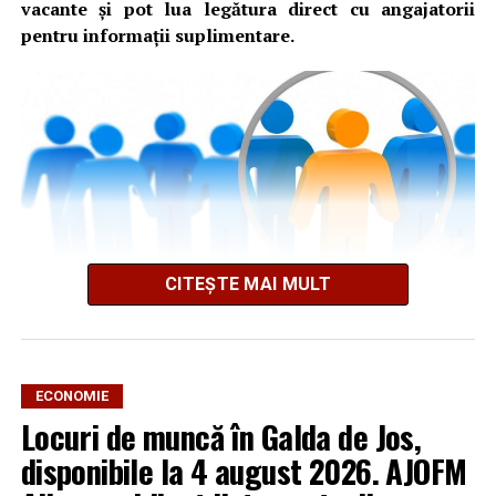
vacante și pot lua legătura direct cu angajatorii
pentru informații suplimentare.
CITEȘTE MAI MULT
AJOFM Alba a publicat lista locurilor de muncă vacante
din comuna Sântimbru, valabilă la data de
4 august
ECONOMIE
2026
. Oferta cuprinde posturi din mai multe domenii de
Locuri de muncă în Galda de Jos,
activitate, fiind adresată atât persoanelor cu experiență,
disponibile la 4 august 2026. AJOFM
cât și celor aflate la început de carieră.