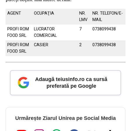
AGENT
OCUPAŢIA
NR.
NR. TELEFON/E-
LMV
MAIL
PROFI ROM
LUCRATOR
7
0738099438
FOOD SRL
COMERCIAL
PROFI ROM
CASIER
2
0738099438
FOOD SRL
Adaugă teiusinfo.ro ca sursă
preferată pe Google
Urmărește Ziarul Unirea pe Social Media