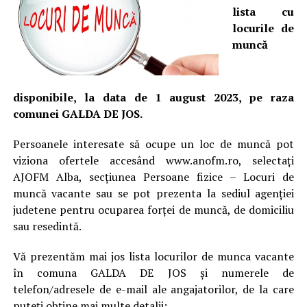
lista cu
locurile de
muncă
disponibile, la data de 1 august 2023, pe raza
comunei GALDA DE JOS.
Persoanele interesate să ocupe un loc de muncă pot
viziona ofertele accesând www.anofm.ro, selectați
AJOFM Alba, secțiunea Persoane fizice – Locuri de
muncă vacante sau se pot prezenta la sediul agenției
judetene pentru ocuparea forței de muncă, de domiciliu
sau resedintă.
Vă prezentăm mai jos lista locurilor de munca vacante
în comuna GALDA DE JOS și numerele de
telefon/adresele de e-mail ale angajatorilor, de la care
puteți obține mai multe detalii: