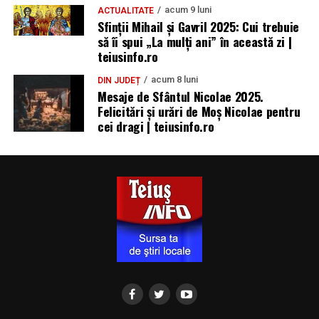
acum 9 luni
ACTUALITATE
Sfinții Mihail și Gavril 2025: Cui trebuie
să îi spui „La mulţi ani” în această zi |
teiusinfo.ro
acum 8 luni
DIN JUDEȚ
Mesaje de Sfântul Nicolae 2025.
Felicitări și urări de Moș Nicolae pentru
cei dragi | teiusinfo.ro