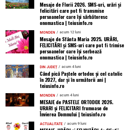
Mesaje de Florii 2026. SMS-uri, urări și
felicitări care pot fi transmise
persoanelor care îşi sărbătoresc
onomastica | teiusinfo.ro
acum 12 luni
MONDEN
Mesaje de Sfânta Maria 2025. URĂRI,
FELICITĂRI și SMS-uri care pot fi trimise
persoanelor care își serbează
onomastica | teiusinfo.ro
acum 4 luni
DIN JUDEȚ
Când pică Paștele ortodox și cel catolic
în 2027, dar și în următorii ani |
teiusinfo.ro
acum 4 luni
MONDEN
MESAJE de PASTELE ORTODOX 2026.
URARI și FELICITARI frumoase de
Învierea Domnului | teiusinfo.ro
acum 9 luni
ACTUALITATE