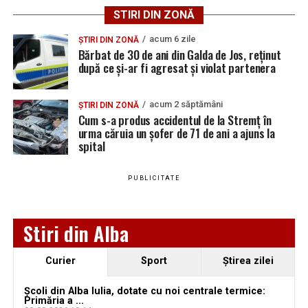
2026. AJOFM Alba a publicat lista posturilor
STIRI DIN ZONĂ
Urmărește Ziarul Unirea pe Social Media
vacante
acum 6 zile
Bărbat de 30 de ani din Galda de Jos, reținut după
ȘTIRI DIN ZONĂ
Bărbat de 30 de ani din Galda de Jos, reținut
ce și-ar fi agresat și violat partenera
după ce și-ar fi agresat și violat partenera
YouTube
Instagram
WhatsApp
Facebook
X
TikTok
acum 2 săptămâni
ȘTIRI DIN ZONĂ
Cum s-a produs accidentul de la Stremț în
Ultimele știri din Teiuș
urma căruia un șofer de 71 de ani a ajuns la
spital
Jaf de peste 300.000 de euro, la Teiuș. Familia
păgubită susține că ancheta bate pasul pe loc, la
PUBLICITATE
aproape o lună de la spargere
Locuri de muncă în Sântimbru, disponibile la 4
Stiri din Alba
august 2026. AJOFM Alba a publicat lista posturilor
vacante
Curier
Sport
Ştirea zilei
Locuri de muncă în Galda de Jos, disponibile la 4
august 2026. AJOFM Alba a publicat lista posturilor
Școli din Alba Iulia, dotate cu noi centrale termice:
vacante
Primăria a ...