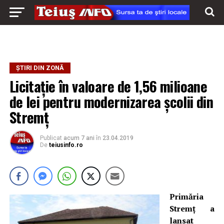
ȘTIRI DIN ZONĂ
Licitație în valoare de 1,56 milioane
de lei pentru modernizarea școlii din
Stremț
Publicat
acum 7 ani
în
23.04.2019
De
teiusinfo.ro
Primăria
Stremț a
lansat