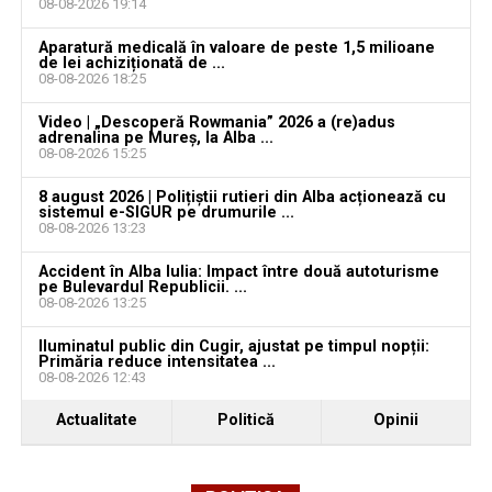
08-08-2026 19:14
Locuri de muncă în Teiuș, disponibile la 4 august
Aparatură medicală în valoare de peste 1,5 milioane
2026. AJOFM Alba a publicat lista posturilor
de lei achiziționată de ...
vacante
08-08-2026 18:25
Bărbat de 30 de ani din Galda de Jos, reținut după
Video | „Descoperă Rowmania” 2026 a (re)adus
adrenalina pe Mureș, la Alba ...
ce și-ar fi agresat și violat partenera
08-08-2026 15:25
8 august 2026 | Polițiștii rutieri din Alba acționează cu
sistemul e-SIGUR pe drumurile ...
08-08-2026 13:23
Accident în Alba Iulia: Impact între două autoturisme
pe Bulevardul Republicii. ...
08-08-2026 13:25
Iluminatul public din Cugir, ajustat pe timpul nopții:
Primăria reduce intensitatea ...
08-08-2026 12:43
Actualitate
Politică
Opinii