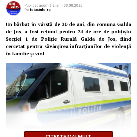
Publicat
acum 6 zile
în
03.08.2026
De
teiusinfo.ro
Un bărbat în vârstă de 30 de ani, din comuna Galda
de Jos, a fost reținut pentru 24 de ore de polițiștii
Secției 1 de Poliție Rurală Galda de Jos, fiind
cercetat pentru săvârșirea infracțiunilor de violență
în familie și viol.
CITEȘTE MAI MULT