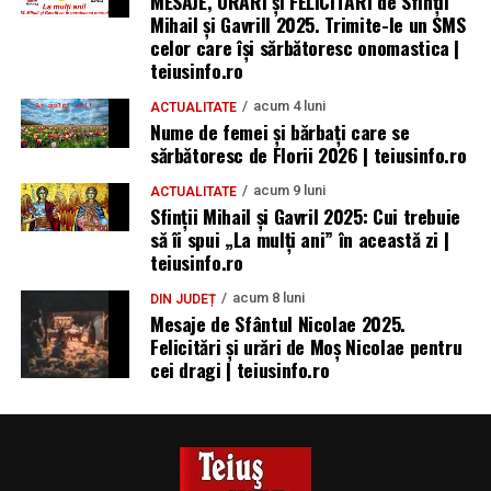
MESAJE, URĂRI și FELICITĂRI de Sfinții
Mihail și Gavrill 2025. Trimite-le un SMS
celor care își sărbătoresc onomastica |
teiusinfo.ro
acum 4 luni
ACTUALITATE
Nume de femei și bărbați care se
sărbătoresc de Florii 2026 | teiusinfo.ro
acum 9 luni
ACTUALITATE
Sfinții Mihail și Gavril 2025: Cui trebuie
să îi spui „La mulţi ani” în această zi |
teiusinfo.ro
acum 8 luni
DIN JUDEȚ
Mesaje de Sfântul Nicolae 2025.
Felicitări și urări de Moș Nicolae pentru
cei dragi | teiusinfo.ro