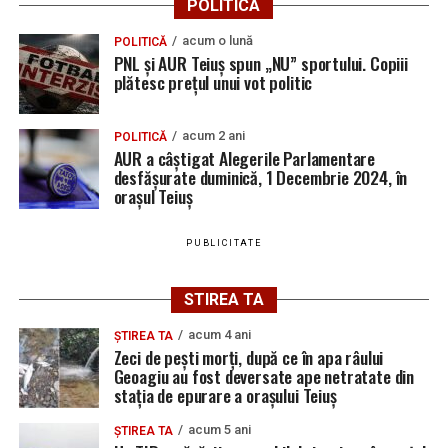
POLITICA
acum o lună
POLITICĂ
PNL și AUR Teiuș spun „NU” sportului. Copiii
plătesc prețul unui vot politic
acum 2 ani
POLITICĂ
AUR a câștigat Alegerile Parlamentare
desfășurate duminică, 1 Decembrie 2024, în
orașul Teiuș
PUBLICITATE
STIREA TA
acum 4 ani
ȘTIREA TA
Zeci de pești morți, după ce în apa râului
Geoagiu au fost deversate ape netratate din
stația de epurare a orașului Teiuș
acum 5 ani
ȘTIREA TA