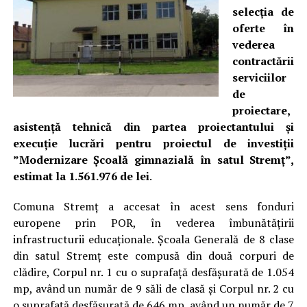
selecția de
oferte în
vederea
contractării
serviciilor
de
proiectare,
asistență tehnică din partea proiectantului și
execuție lucrări pentru proiectul de investiții
”Modernizare Școală gimnazială în satul Stremț”,
estimat la 1.561.976 de lei
.
Comuna Stremț a accesat în acest sens fonduri
europene prin POR, în vederea îmbunătățirii
infrastructurii educaționale. Școala Generală de 8 clase
din satul Stremț este compusă din două corpuri de
clădire, Corpul nr. 1 cu o suprafață desfășurată de 1.054
mp, având un număr de 9 săli de clasă și Corpul nr. 2 cu
o suprafață desfășurată de 646 mp, având un număr de 7