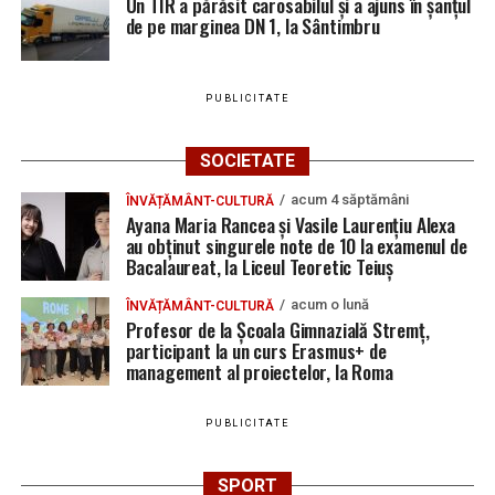
Un TIR a părăsit carosabilul și a ajuns în șanțul
de pe marginea DN 1, la Sântimbru
PUBLICITATE
SOCIETATE
acum 4 săptămâni
ÎNVĂȚĂMÂNT-CULTURĂ
Ayana Maria Rancea și Vasile Laurențiu Alexa
au obținut singurele note de 10 la examenul de
Bacalaureat, la Liceul Teoretic Teiuș
acum o lună
ÎNVĂȚĂMÂNT-CULTURĂ
Profesor de la Școala Gimnazială Stremț,
participant la un curs Erasmus+ de
management al proiectelor, la Roma
PUBLICITATE
SPORT