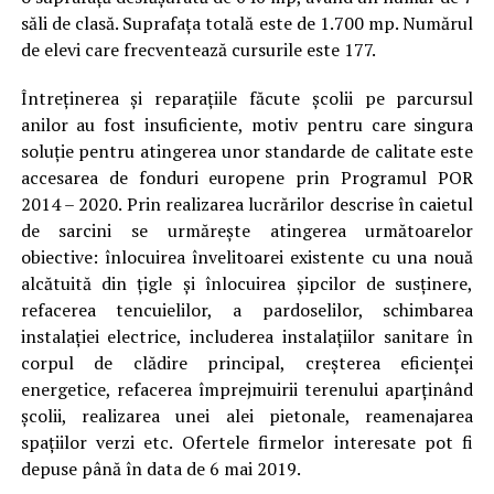
săli de clasă. Suprafața totală este de 1.700 mp. Numărul
de elevi care frecventează cursurile este 177.
Întreținerea și reparațiile făcute școlii pe parcursul
anilor au fost insuficiente, motiv pentru care singura
soluție pentru atingerea unor standarde de calitate este
accesarea de fonduri europene prin Programul POR
2014 – 2020. Prin realizarea lucrărilor descrise în caietul
de sarcini se urmărește atingerea următoarelor
obiective: înlocuirea învelitoarei existente cu una nouă
alcătuită din țigle și înlocuirea șipcilor de susținere,
refacerea tencuielilor, a pardoselilor, schimbarea
instalației electrice, includerea instalațiilor sanitare în
corpul de clădire principal, creșterea eficienței
energetice, refacerea împrejmuirii terenului aparținând
școlii, realizarea unei alei pietonale, reamenajarea
spațiilor verzi etc. Ofertele firmelor interesate pot fi
depuse până în data de 6 mai 2019.