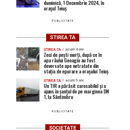
duminică, 1 Decembrie 2024, în
orașul Teiuș
PUBLICITATE
STIREA TA
acum 4 ani
ȘTIREA TA
Zeci de pești morți, după ce în
apa râului Geoagiu au fost
deversate ape netratate din
stația de epurare a orașului Teiuș
acum 5 ani
ȘTIREA TA
Un TIR a părăsit carosabilul și a
ajuns în șanțul de pe marginea DN
1, la Sântimbru
PUBLICITATE
SOCIETATE