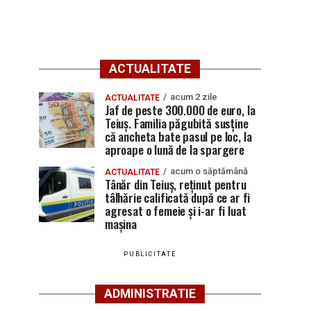
ACTUALITATE
acum 2 zile
ACTUALITATE
Jaf de peste 300.000 de euro, la
Teiuș. Familia păgubită susține
că ancheta bate pasul pe loc, la
aproape o lună de la spargere
acum o săptămână
ACTUALITATE
Tânăr din Teiuș, reținut pentru
tâlhărie calificată după ce ar fi
agresat o femeie și i-ar fi luat
mașina
PUBLICITATE
ADMINISTRATIE