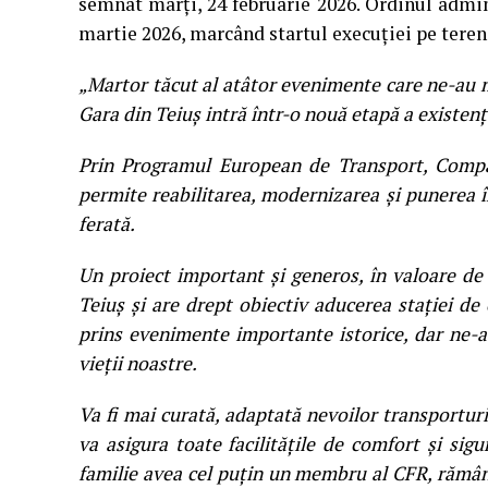
semnat marți, 24 februarie 2026. Ordinul admini
martie 2026, marcând startul execuției pe teren
„Martor tăcut al atâtor evenimente care ne-au mar
Gara din Teiuș intră într-o nouă etapă a existenț
Prin Programul European de Transport, Compan
permite reabilitarea, modernizarea și punerea î
ferată.
Un proiect important și generos, în valoare de 
Teiuș și are drept obiectiv aducerea stației de
prins evenimente importante istorice, dar ne-a 
vieții noastre.
Va fi mai curată, adaptată nevoilor transporturi
va asigura toate facilitățile de comfort și sigu
familie avea cel puțin un membru al CFR, rămân 