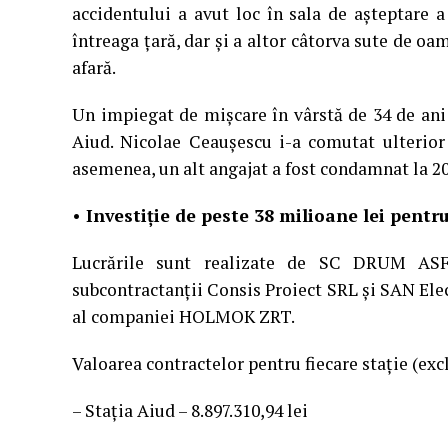
accidentului a avut loc în sala de aşteptare a
întreaga ţară, dar şi a altor câtorva sute de oa
afară.
Un impiegat de mişcare în vârstă de 34 de ani 
Aiud. Nicolae Ceauşescu i-a comutat ulterior
asemenea, un alt angajat a fost condamnat la 20 
• Investiție de peste 38 milioane lei pentr
Lucrările sunt realizate de SC DRUM ASF
subcontractanții Consis Proiect SRL și SAN Elec
al companiei HOLMOK ZRT.
Valoarea contractelor pentru fiecare stație (ex
– Stația Aiud – 8.897.310,94 lei