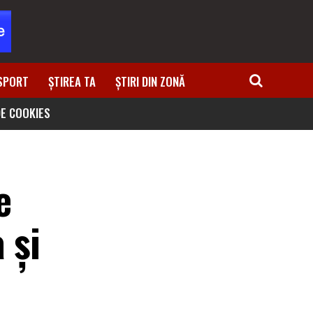
SPORT
ȘTIREA TA
ȘTIRI DIN ZONĂ
DE COOKIES
e
 și