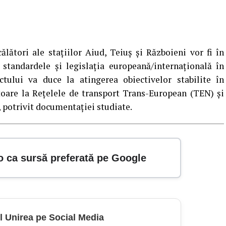
ălători ale stațiilor Aiud, Teiuș și Războieni vor fi în
 standardele și legislația europeană/internațională în
ului va duce la atingerea obiectivelor stabilite în
itoare la Rețelele de transport Trans-European (TEN) și
, potrivit documentației studiate.
o ca sursă preferată pe Google
l Unirea pe Social Media