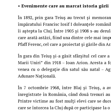
• Evenimente care au marcat istoria gării
În 1892, prin gara Teiuş au trecut şi memoran
împăratului Francisc Iosif I doleanţele românil
îi aştepta la Cluj. Între 1905 şi 1908 s-au deru
care arată astăzi, fiind una dintre cele mai imp
Pfaff Ferenc, cel care a proiectat şi gările din A
În gara din Teiuş şi-a găsit sfârşitul cel care 
Marii Uniri” din 1918 – Ioan Arion. Acesta a 
venea cu o delegaţie din satul său natal – Ag
Adunare Naţională.
În 7 octombrie 1968, între Blaj şi Teiuş, a a
înregistrate în România, când două trenuri au i
Printre victime au fost mulţi elevi care se duce
care se întorcea la Cluj după ce participase la 