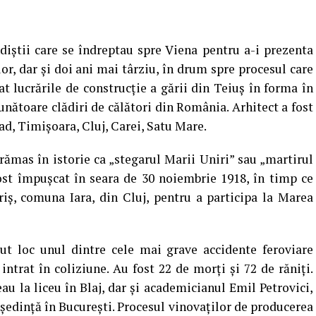
diştii care se îndreptau spre Viena pentru a-i prezenta
or, dar şi doi ani mai târziu, în drum spre procesul care
lat lucrările de construcţie a gării din Teiuş în forma în
unătoare clădiri de călători din România. Arhitect a fost
rad, Timişoara, Cluj, Carei, Satu Mare.
a rămas în istorie ca „stegarul Marii Uniri” sau „martirul
fost împuşcat în seara de 30 noiembrie 1918, în timp ce
riş, comuna Iara, din Cluj, pentru a participa la Marea
vut loc unul dintre cele mai grave accidente feroviare
ntrat în coliziune. Au fost 22 de morţi şi 72 de răniţi.
au la liceu în Blaj, dar şi academicianul Emil Petrovici,
o şedinţă în Bucureşti. Procesul vinovaţilor de producerea