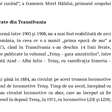
ai curând”
, a transmis Mirel Hălălai, primarul orașului
rate din Transilvania
ormă între 1905 şi 1908, nu a mai fost reabilitată de zeci
România, în ceea ce s-a numit „prima epocă de aur” a
873, când în Transilvania s-au deschis 14 linii ferate,
r publicate în volumul „Teiuş – gara amintirilor”, între
rată Arad – Alba Iulia – Teiuş, cu ramificaţia Simeria –
 şi până în 1884, au circulat pe acest tronson locomotive
poul de locomotive Teiuş. Timp de un secol, începând cu
 au circulat locomotive cu abur, care au început să fie
esel în depoul Teiuş, în 1971, cu locomotive LDE şi LDH,