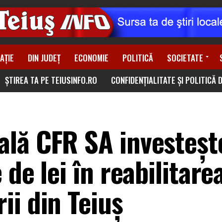
AȚIE
DIN JUDEȚ
ECONOMIE
POLITICĂ
SOCIETATE
ȘTIREA TA PE TEIUSINFO.RO
CONFIDENȚIALITATE ȘI POLITICĂ 
lă CFR SA investeșt
de lei în reabilitarea
ii din Teiuș