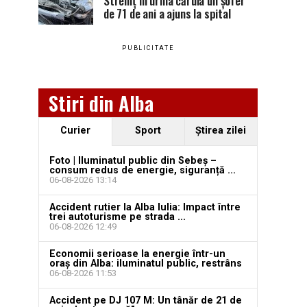
Stremț în urma căruia un șofer
de 71 de ani a ajuns la spital
PUBLICITATE
Stiri din Alba
Curier
Sport
Ştirea zilei
Foto | Iluminatul public din Sebeș –
consum redus de energie, siguranță ...
06-08-2026 13:14
Accident rutier la Alba Iulia: Impact între
trei autoturisme pe strada ...
06-08-2026 12:49
Economii serioase la energie într-un
oraș din Alba: iluminatul public, restrâns
06-08-2026 11:53
Accident pe DJ 107 M: Un tânăr de 21 de