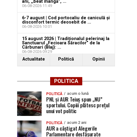
ani, ,,beat mangă”, ...
06-08-2026 11:49
6-7 august | Cod portocaliu de caniculă și
disconfort termic deosebit de ...
06-08-2026 10:01
15 august 2026 | Tradiționalul pelerinaj la
Sanctuarul „Fecioara Săracilor” de la
Cărbunari (Blaj): ...
06-08-2026 09:29
Actualitate
Politică
Opinii
POLITICA
acum o lună
POLITICĂ
PNL și AUR Teiuș spun „NU”
sportului. Copiii plătesc prețul
unui vot politic
acum 2 ani
POLITICĂ
AUR a câștigat Alegerile
Parlamentare desfășurate