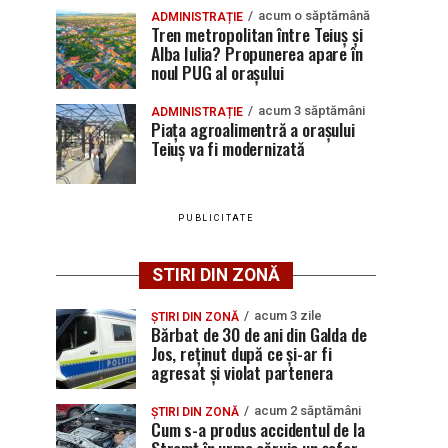
acum o săptămână
ADMINISTRAȚIE
Tren metropolitan între Teiuș și
Alba Iulia? Propunerea apare în
noul PUG al orașului
acum 3 săptămâni
ADMINISTRAȚIE
Piața agroalimentră a orașului
Teiuș va fi modernizată
PUBLICITATE
STIRI DIN ZONĂ
acum 3 zile
ȘTIRI DIN ZONĂ
Bărbat de 30 de ani din Galda de
Jos, reținut după ce și-ar fi
agresat și violat partenera
acum 2 săptămâni
ȘTIRI DIN ZONĂ
Cum s-a produs accidentul de la