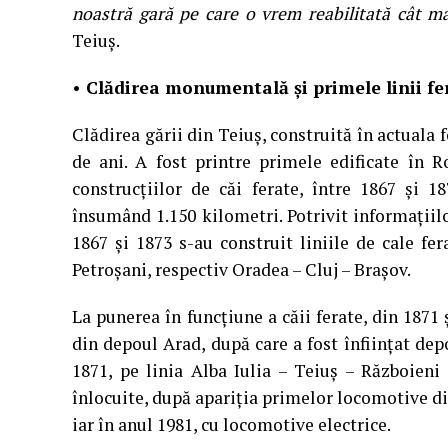
noastră gară pe care o vrem reabilitată cât m
Teiuș.
• Clădirea monumentală și primele linii fe
Clădirea gării din Teiuș, construită în actuala f
de ani. A fost printre primele edificate în 
construcţiilor de căi ferate, între 1867 şi 1
însumând 1.150 kilometri. Potrivit informaţiilo
1867 şi 1873 s-au construit liniile de cale fe
Petroşani, respectiv Oradea – Cluj – Braşov.
La punerea în funcţiune a căii ferate, din 1871
din depoul Arad, după care a fost înfiinţat de
1871, pe linia Alba Iulia – Teiuş – Războieni
înlocuite, după apariţia primelor locomotive di
iar în anul 1981, cu locomotive electrice.