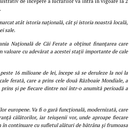
strativ de începere a lucrărilor va intra în vigoare la 2
.
cat atât istoria națională, cât și istoria noastră locală,
ei sale.
ia Națională de Căi Ferate a obținut finanțarea care
n valoare cu adevărat a acestei stații importante de cale
peste 16 milioane de lei, începe să se deruleze la noi la
 cale ferată, care a prins cele două Războaie Mondiale, a
prins și pe fiecare dintre noi într-o anumită perioadă a
lor europene. Va fi o gară funcțională, modernizată, care
ranță călătorilor, iar teiușenii vor, unde aproape fiecare
în continuare cu sufletul alături de bătrâna și frumoasa