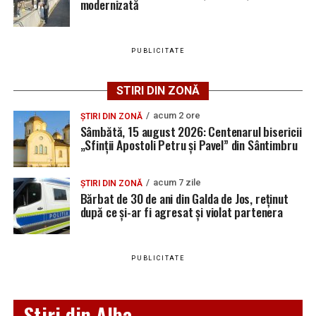
distrugere.
modernizată
PUBLICITATE
Adaugă teiusinfo.ro ca sursă
preferată pe Google
STIRI DIN ZONĂ
acum 2 ore
ȘTIRI DIN ZONĂ
Sâmbătă, 15 august 2026: Centenarul bisericii
„Sfinții Apostoli Petru și Pavel” din Sântimbru
Urmărește Ziarul Unirea pe Social Media
acum 7 zile
ȘTIRI DIN ZONĂ
Bărbat de 30 de ani din Galda de Jos, reținut
după ce și-ar fi agresat și violat partenera
YouTube
Instagram
WhatsApp
Facebook
X
TikTok
PUBLICITATE
Ultimele știri din Teiuș
Locuri de muncă în Sântimbru, disponibile la 10
Stiri din Alba