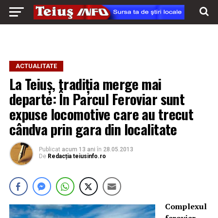
ACTUALITATE
La Teiuş, tradiţia merge mai
departe: În Parcul Feroviar sunt
expuse locomotive care au trecut
cândva prin gara din localitate
Publicat
acum 13 ani
în
28.05.2013
De
Redacția teiusinfo.ro
Complexul