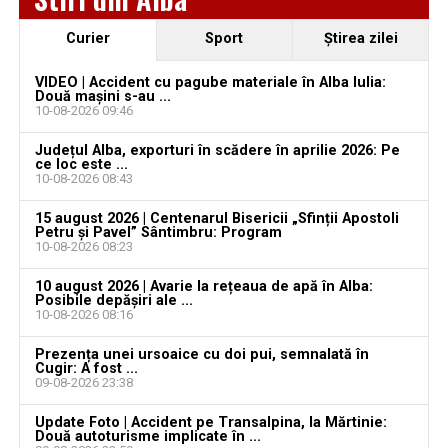
august 2026. AJOFM Alba a publicat lista posturilor
vacante
Curier
Sport
Ştirea zilei
Locuri de muncă în Galda de Jos, disponibile la 10
august 2026. AJOFM Alba a publicat lista posturilor
VIDEO | Accident cu pagube materiale în Alba Iulia:
Două mașini s-au ...
vacante
10-08-2026 09:46
Sâmbătă, 15 august 2026: Centenarul bisericii
Județul Alba, exporturi în scădere în aprilie 2026: Pe
„Sfinții Apostoli Petru și Pavel” din Sântimbru
ce loc este ...
10-08-2026 08:43
Jaf de peste 300.000 de euro, la Teiuș. Familia
15 august 2026 | Centenarul Bisericii „Sfinții Apostoli
păgubită susține că ancheta bate pasul pe loc, la
Petru și Pavel” Sântimbru: Program
aproape o lună de la spargere
10-08-2026 08:23
Locuri de muncă în Sântimbru, disponibile la 4
10 august 2026 | Avarie la rețeaua de apă în Alba:
Posibile depășiri ale ...
august 2026. AJOFM Alba a publicat lista posturilor
10-08-2026 08:16
vacante
Prezența unei ursoaice cu doi pui, semnalată în
Cugir: A fost ...
09-08-2026 23:38
Update Foto | Accident pe Transalpina, la Mărtinie:
Două autoturisme implicate în ...