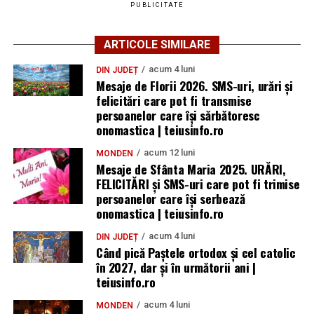
PUBLICITATE
ARTICOLE SIMILARE
acum 4 luni
DIN JUDEȚ
Mesaje de Florii 2026. SMS-uri, urări și
felicitări care pot fi transmise
persoanelor care îşi sărbătoresc
onomastica | teiusinfo.ro
acum 12 luni
MONDEN
Mesaje de Sfânta Maria 2025. URĂRI,
FELICITĂRI și SMS-uri care pot fi trimise
persoanelor care își serbează
onomastica | teiusinfo.ro
acum 4 luni
DIN JUDEȚ
Când pică Paștele ortodox și cel catolic
în 2027, dar și în următorii ani |
teiusinfo.ro
acum 4 luni
MONDEN