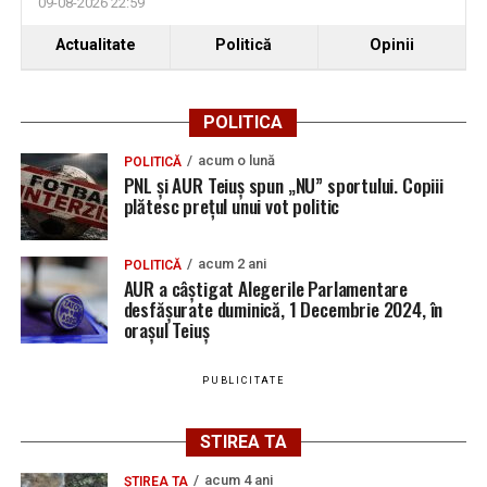
09-08-2026 22:59
Actualitate
Politică
Opinii
POLITICA
acum o lună
POLITICĂ
PNL și AUR Teiuș spun „NU” sportului. Copiii
plătesc prețul unui vot politic
acum 2 ani
POLITICĂ
AUR a câștigat Alegerile Parlamentare
desfășurate duminică, 1 Decembrie 2024, în
orașul Teiuș
PUBLICITATE
STIREA TA
acum 4 ani
ȘTIREA TA