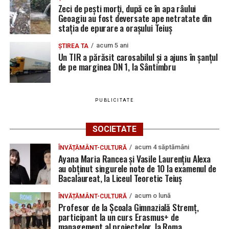
Zeci de pești morți, după ce în apa râului
Geoagiu au fost deversate ape netratate din
stația de epurare a orașului Teiuș
acum 5 ani
ȘTIREA TA
Un TIR a părăsit carosabilul și a ajuns în șanțul
de pe marginea DN 1, la Sântimbru
PUBLICITATE
SOCIETATE
acum 4 săptămâni
ÎNVĂȚĂMÂNT-CULTURĂ
Ayana Maria Rancea și Vasile Laurențiu Alexa
au obținut singurele note de 10 la examenul de
Bacalaureat, la Liceul Teoretic Teiuș
acum o lună
ÎNVĂȚĂMÂNT-CULTURĂ
Profesor de la Școala Gimnazială Stremț,
participant la un curs Erasmus+ de
management al proiectelor, la Roma