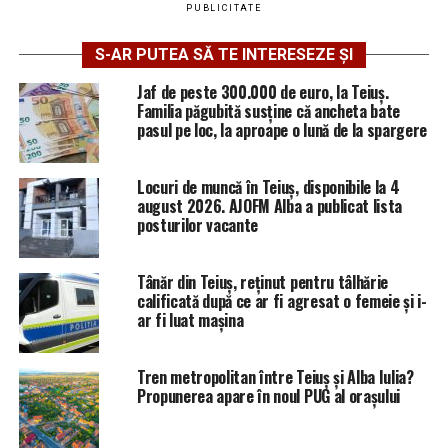
PUBLICITATE
S-AR PUTEA SĂ TE INTERESEZE ȘI
Jaf de peste 300.000 de euro, la Teiuș.
Familia păgubită susține că ancheta bate
pasul pe loc, la aproape o lună de la spargere
Locuri de muncă în Teiuș, disponibile la 4
august 2026. AJOFM Alba a publicat lista
posturilor vacante
Tânăr din Teiuș, reținut pentru tâlhărie
calificată după ce ar fi agresat o femeie și i-
ar fi luat mașina
Tren metropolitan între Teiuș și Alba Iulia?
Propunerea apare în noul PUG al orașului