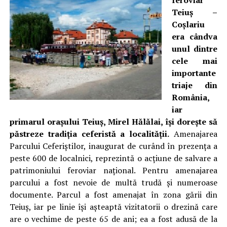
feroviar
Teiuş –
Coşlariu
era cândva
unul dintre
cele mai
importante
triaje din
România,
iar
primarul oraşului Teiuş, Mirel Hălălai, îşi doreşte să
păstreze tradiţia ceferistă a localităţii.
Amenajarea
Parcului Ceferiştilor, inaugurat de curând în prezenţa a
peste 600 de localnici, reprezintă o acţiune de salvare a
patrimoniului feroviar naţional. Pentru amenajarea
parcului a fost nevoie de multă trudă şi numeroase
documente. Parcul a fost amenajat în zona gării din
Teiuş, iar pe linie îşi aşteaptă vizitatorii o drezină care
are o vechime de peste 65 de ani; ea a fost adusă de la