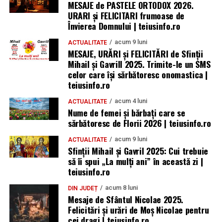
MESAJE de PASTELE ORTODOX 2026.
URARI și FELICITARI frumoase de
Învierea Domnului | teiusinfo.ro
acum 9 luni
ACTUALITATE
MESAJE, URĂRI și FELICITĂRI de Sfinții
Mihail și Gavrill 2025. Trimite-le un SMS
celor care își sărbătoresc onomastica |
teiusinfo.ro
acum 4 luni
ACTUALITATE
Nume de femei și bărbați care se
sărbătoresc de Florii 2026 | teiusinfo.ro
acum 9 luni
ACTUALITATE
Sfinții Mihail și Gavril 2025: Cui trebuie
să îi spui „La mulţi ani” în această zi |
teiusinfo.ro
acum 8 luni
DIN JUDEȚ
Mesaje de Sfântul Nicolae 2025.
Felicitări și urări de Moș Nicolae pentru
cei dragi | teiusinfo.ro