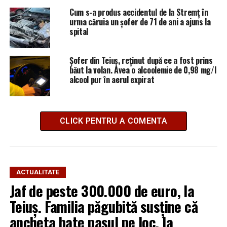
Cum s-a produs accidentul de la Stremț în
urma căruia un șofer de 71 de ani a ajuns la
spital
Șofer din Teiuș, reținut după ce a fost prins
băut la volan. Avea o alcoolemie de 0,98 mg/l
alcool pur în aerul expirat
CLICK PENTRU A COMENTA
ACTUALITATE
Jaf de peste 300.000 de euro, la
Teiuș. Familia păgubită susține că
ancheta bate pasul pe loc, la