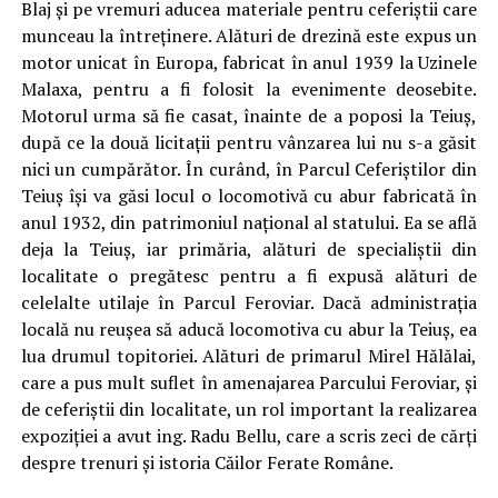
Blaj şi pe vremuri aducea materiale pentru ceferiştii care
munceau la întreţinere. Alături de drezină este expus un
motor unicat în Europa, fabricat în anul 1939 la Uzinele
Malaxa, pentru a fi folosit la evenimente deosebite.
Motorul urma să fie casat, înainte de a poposi la Teiuş,
după ce la două licitaţii pentru vânzarea lui nu s-a găsit
nici un cumpărător. În curând, în Parcul Ceferiştilor din
Teiuş îşi va găsi locul o locomotivă cu abur fabricată în
anul 1932, din patrimoniul naţional al statului. Ea se află
deja la Teiuş, iar primăria, alături de specialiştii din
localitate o pregătesc pentru a fi expusă alături de
celelalte utilaje în Parcul Feroviar. Dacă administraţia
locală nu reuşea să aducă locomotiva cu abur la Teiuş, ea
lua drumul topitoriei. Alături de primarul Mirel Hălălai,
care a pus mult suflet în amenajarea Parcului Feroviar, şi
de ceferiştii din localitate, un rol important la realizarea
expoziţiei a avut ing. Radu Bellu, care a scris zeci de cărţi
despre trenuri şi istoria Căilor Ferate Române.