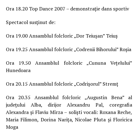
Ora 18.20 Top Dance 2007 – demonstrație dans sportiv
Spectacol susținut de:
Ora 19.00 Ansamblul folcloric „Dor Teiușan” Teiuș
Ora 19.25 Ansamblul folcloric „Codrenii Bihorului” Roșia
Ora 19.50 Ansamblul folcloric „Cununa Vețelului”
Hunedoara
Ora 20.15 Ansamblul folcloric „Codrișorul” Stremț
Ora 20.35 Ansamblul folcloric „Augustin Bena” al
județului Alba, dirijor Alexandru Pal, coregrafia
Alexandra și Flaviu Mîrza – soliști vocali: Roxana Reche,
Maria Filimon, Dorina Narița, Nicolae Pluta și Floricica
Moga