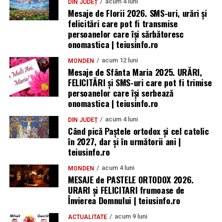
acum 4 luni
DIN JUDEȚ
Mesaje de Florii 2026. SMS-uri, urări și
felicitări care pot fi transmise
persoanelor care îşi sărbătoresc
onomastica | teiusinfo.ro
acum 12 luni
MONDEN
Mesaje de Sfânta Maria 2025. URĂRI,
FELICITĂRI și SMS-uri care pot fi trimise
persoanelor care își serbează
onomastica | teiusinfo.ro
acum 4 luni
DIN JUDEȚ
Când pică Paștele ortodox și cel catolic
în 2027, dar și în următorii ani |
teiusinfo.ro
acum 4 luni
MONDEN
MESAJE de PASTELE ORTODOX 2026.
URARI și FELICITARI frumoase de
Învierea Domnului | teiusinfo.ro
acum 9 luni
ACTUALITATE