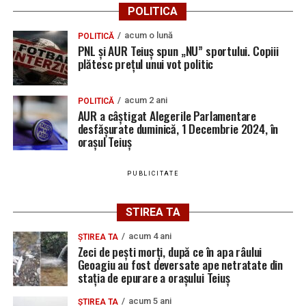
POLITICA
acum o lună
POLITICĂ
PNL și AUR Teiuș spun „NU” sportului. Copiii
plătesc prețul unui vot politic
acum 2 ani
POLITICĂ
AUR a câștigat Alegerile Parlamentare
desfășurate duminică, 1 Decembrie 2024, în
orașul Teiuș
PUBLICITATE
STIREA TA
acum 4 ani
ȘTIREA TA
Zeci de pești morți, după ce în apa râului
Geoagiu au fost deversate ape netratate din
stația de epurare a orașului Teiuș
acum 5 ani
ȘTIREA TA