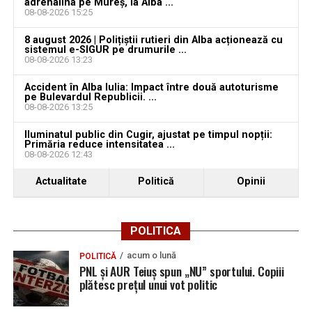
adrenalina pe Mureș, la Alba ...
08-08-2026 15:25
Ultimele știri din Teiuș
8 august 2026 | Polițiștii rutieri din Alba acționează cu
sistemul e-SIGUR pe drumurile ...
Jaf de peste 300.000 de euro, la Teiuș. Familia
08-08-2026 13:23
păgubită susține că ancheta bate pasul pe loc, la
Accident în Alba Iulia: Impact între două autoturisme
aproape o lună de la spargere
pe Bulevardul Republicii. ...
08-08-2026 13:25
Locuri de muncă în Sântimbru, disponibile la 4
august 2026. AJOFM Alba a publicat lista posturilor
Iluminatul public din Cugir, ajustat pe timpul nopții:
Primăria reduce intensitatea ...
vacante
08-08-2026 12:43
Locuri de muncă în Galda de Jos, disponibile la 4
Actualitate
Politică
Opinii
august 2026. AJOFM Alba a publicat lista posturilor
vacante
Locuri de muncă în Teiuș, disponibile la 4 august
POLITICA
2026. AJOFM Alba a publicat lista posturilor
acum o lună
POLITICĂ
vacante
PNL și AUR Teiuș spun „NU” sportului. Copiii
plătesc prețul unui vot politic
Bărbat de 30 de ani din Galda de Jos, reținut după
ce și-ar fi agresat și violat partenera