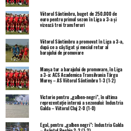
Viitorul Sântimbru, buget de 250.000 de
euro pentru primul sezon în Liga a 3-a și
vizează trei transferuri
Viitorul Sântimbru a promovat în Liga a 3-a,
după ce a câștigat și meciul retur al
barajului de promovare
Manșa tur a barajului de promovare, în Liga
a 3-a: ACS Academica Transilvania Târgu
Mureș – AS Viitorul Sântimbru 1-3 (1-2)
Victorie pentru „galben-negri”, în ultima
reprezentație internă a sezonului: Industria
Galda – Viitorul Cluj 2-0 (1-0)
Egal, pentru „galben negri”: Industria Galda
– Avântul Reghin 2-2 (1-2)