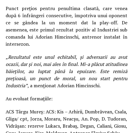
Punct prețios pentru penultima clasată, care venea
după 6 înfrângeri consecutive, împotriva unui oponent
ce se gândea la un moment dat la play-off. De
asemenea, este primul rezultat pozitiv al Industriei sub
comanda lui Adorian Himcinschi, antrenor instalat în
intersezon.
„Rezultatul este unul echitabil, și adversarii au avut
ocazii, dar și noi, mai ales în final. Mi-a plăcut atitudinea
băieților, au luptat până la epuizare. Este remiză
prețioasă, un punct de moral, un nou start pentru
Industria”
, a menționat Adorian Himcinschi.
Au evoluat formațiile:
ACS Târgu Mureș: ACS: Kis – Arhirii, Dumbrăvean, Csala,
Gliga/ cpt, Jorza, Moraru, Neacșu, An. Pop, D. Tudoran,
Vidrășan: rezerve Lukacs, Brabaș, Degan, Caliani, Giosu,
Greu, Iepure, Kiss, Moldovan. Antrenor Flavius Sabău