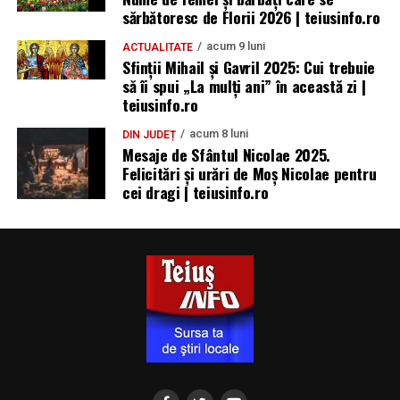
sărbătoresc de Florii 2026 | teiusinfo.ro
acum 9 luni
ACTUALITATE
Sfinții Mihail și Gavril 2025: Cui trebuie
să îi spui „La mulţi ani” în această zi |
teiusinfo.ro
acum 8 luni
DIN JUDEȚ
Mesaje de Sfântul Nicolae 2025.
Felicitări și urări de Moș Nicolae pentru
cei dragi | teiusinfo.ro