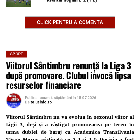
CLICK PENTRU A COMENTA
SPORT
Viitorul Sântimbru renunță la Liga 3
după promovare. Clubul invocă lipsa
resurselor financiare
Publicat
acum 4 săptămâni
în
15.07.2026
De
teiusinfo.ro
Viitorul Sântimbru nu va evolua în sezonul viitor al
Ligii 3, deși și-a câștigat promovarea pe teren în
urma dublei de baraj cu Academica Transilvania
Târgu Mureș, câștigată cu 3-1 și 2-0. Decizia a fost