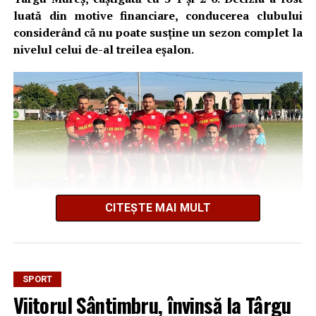
luată din motive financiare, conducerea clubului
considerând că nu poate susține un sezon complet la
nivelul celui de-al treilea eșalon.
CITEȘTE MAI MULT
Astfel, județul Alba va avea în ediția viitoare a Ligii 3
doar patru reprezentante: CSM Unirea Alba Iulia,
SPORT
Metalurgistul Cugir, CS Universitar Alba Iulia și CIL Blaj.
Viitorul Sântimbru, învinsă la Târgu