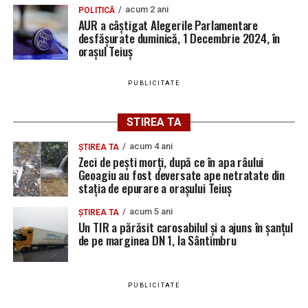
acum 2 ani
POLITICĂ
AUR a câștigat Alegerile Parlamentare
desfășurate duminică, 1 Decembrie 2024, în
orașul Teiuș
PUBLICITATE
STIREA TA
acum 4 ani
ȘTIREA TA
Zeci de pești morți, după ce în apa râului
Geoagiu au fost deversate ape netratate din
stația de epurare a orașului Teiuș
acum 5 ani
ȘTIREA TA
Un TIR a părăsit carosabilul și a ajuns în șanțul
de pe marginea DN 1, la Sântimbru
PUBLICITATE