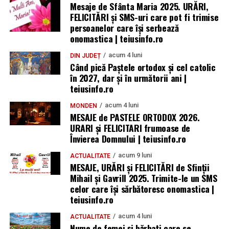
Mesaje de Sfânta Maria 2025. URĂRI,
FELICITĂRI și SMS-uri care pot fi trimise
persoanelor care își serbează
onomastica | teiusinfo.ro
acum 4 luni
DIN JUDEȚ
Când pică Paștele ortodox și cel catolic
în 2027, dar și în următorii ani |
teiusinfo.ro
acum 4 luni
MONDEN
MESAJE de PASTELE ORTODOX 2026.
URARI și FELICITARI frumoase de
Învierea Domnului | teiusinfo.ro
acum 9 luni
ACTUALITATE
MESAJE, URĂRI și FELICITĂRI de Sfinții
Mihail și Gavrill 2025. Trimite-le un SMS
celor care își sărbătoresc onomastica |
teiusinfo.ro
acum 4 luni
ACTUALITATE
Nume de femei și bărbați care se