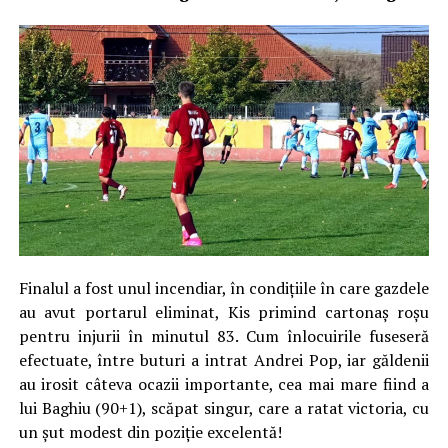
Finalul a fost unul incendiar, în condițiile în care gazdele
au avut portarul eliminat, Kis primind cartonaș roșu
pentru injurii în minutul 83. Cum înlocuirile fuseseră
efectuate, între buturi a intrat Andrei Pop, iar găldenii
au irosit câteva ocazii importante, cea mai mare fiind a
lui Baghiu (90+1), scăpat singur, care a ratat victoria, cu
un șut modest din poziție excelentă!