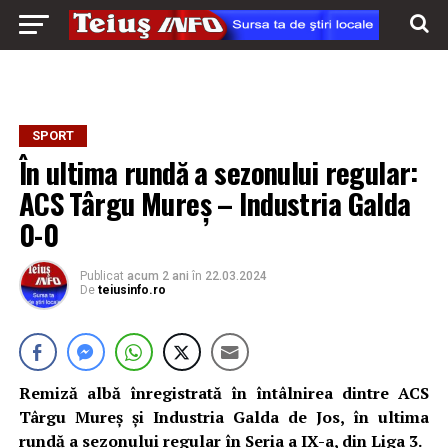
SPORT
În ultima rundă a sezonului regular:
ACS Târgu Mureș – Industria Galda
0-0
Publicat
acum 2 ani
în
22.03.2024
De
teiusinfo.ro
Remiză albă înregistrată în întâlnirea dintre ACS
Târgu Mureș și Industria Galda de Jos, în ultima
rundă a sezonului regular în Seria a IX-a, din Liga 3.