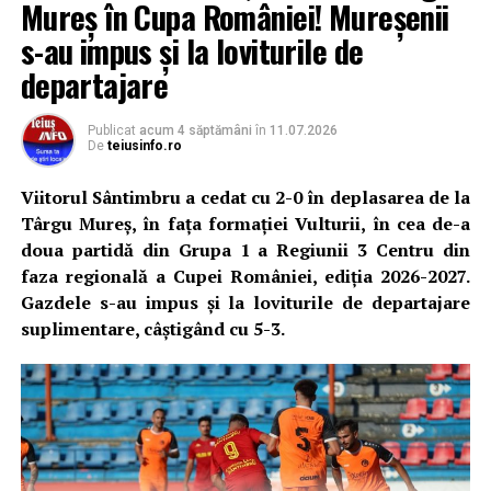
Mureș în Cupa României! Mureșenii
Conducerea formației din Sântimbru susține că a
preferat să facă un pas înapoi, în loc să înceapă un
s-au impus și la loviturile de
campionat fără garanția că îl poate duce la bun sfârșit.
departajare
„Este, fără îndoială, cea mai grea decizie pe care am luat-
Publicat
acum 4 săptămâni
în
11.07.2026
o de când sunt implicat la Viitorul Sântimbru. Am
De
teiusinfo.ro
câștigat pe teren dreptul de a evolua în Liga 3, însă o
participare la acest nivel înseamnă și o responsabilitate
Viitorul Sântimbru a cedat cu 2-0 în deplasarea de la
financiară uriașă. Din păcate, sprijinul promis nu s-a
Târgu Mureș, în fața formației Vulturii, în cea de-a
concretizat, iar eu nu pot începe un campionat fără
doua partidă din Grupa 1 a Regiunii 3 Centru din
garanția că vom putea duce sezonul până la capăt și că
faza regională a Cupei României, ediția 2026-2027.
jucătorii își vor primi drepturile pentru munca lor”
, a
Gazdele s-au impus și la loviturile de departajare
declarat președintele Adrian Hulea.
suplimentare, câștigând cu 5-3.
Acesta a precizat că obiectivul clubului rămâne
dezvoltarea unui proiect sustenabil.
„Am ales să rămânem în Superliga Alba, o decizie
dureroasă, dar responsabilă. Prefer să construim în