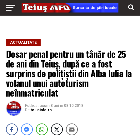
ACTUALITATE
Dosar penal pentru un tânăr de 25
de ani din Teiuș, după ce a fost
surprins de polițiștii din Alba Iulia la
volanul unui autoturism
neînmatriculat
Publicat
acum 8 ani
în
08.10.2018
De
teiusinfo.ro