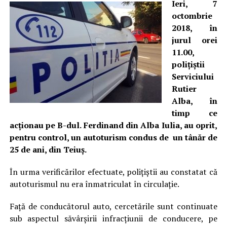
Ieri, 7
octombrie
2018, în
jurul orei
11.00,
poliţiştii
Serviciului
Rutier
Alba, în
timp ce
acţionau pe B-dul. Ferdinand din Alba Iulia, au oprit,
pentru control, un autoturism condus de un tânăr de
25 de ani, din Teiuş.
În urma verificărilor efectuate, poliţiştii au constatat că
autoturismul nu era înmatriculat în circulație.
Faţă de conducătorul auto, cercetările sunt continuate
sub aspectul săvârşirii infracțiunii de conducere, pe