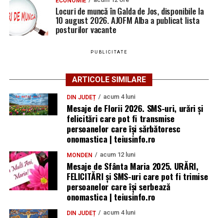
ECONOMIE
Locuri de muncă în Galda de Jos, disponibile la
10 august 2026. AJOFM Alba a publicat lista
posturilor vacante
PUBLICITATE
ARTICOLE SIMILARE
acum 4 luni
DIN JUDEȚ
Mesaje de Florii 2026. SMS-uri, urări și
felicitări care pot fi transmise
persoanelor care îşi sărbătoresc
onomastica | teiusinfo.ro
acum 12 luni
MONDEN
Mesaje de Sfânta Maria 2025. URĂRI,
FELICITĂRI și SMS-uri care pot fi trimise
persoanelor care își serbează
onomastica | teiusinfo.ro
acum 4 luni
DIN JUDEȚ