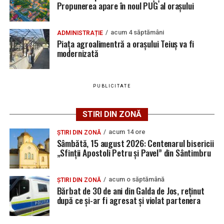
Propunerea apare în noul PUG al orașului
Sâmbătă, 15 august 2026: Centenarul bisericii
Adaugă teiusinfo.ro ca sursă
„Sfinții Apostoli Petru și Pavel” din Sântimbru
preferată pe Google
acum 4 săptămâni
ADMINISTRAȚIE
Adaugă teiusinfo.ro ca sursă
Jaf de peste 300.000 de euro, la Teiuș. Familia
Piața agroalimentră a orașului Teiuș va fi
preferată pe Google
modernizată
păgubită susține că ancheta bate pasul pe loc, la
aproape o lună de la spargere
Urmărește Ziarul Unirea pe Social Media
PUBLICITATE
Urmărește Ziarul Unirea pe Social Media
STIRI DIN ZONĂ
YouTube
Instagram
WhatsApp
Facebook
X
TikTok
acum 14 ore
ȘTIRI DIN ZONĂ
Sâmbătă, 15 august 2026: Centenarul bisericii
YouTube
Instagram
WhatsApp
Facebook
X
TikTok
„Sfinții Apostoli Petru și Pavel” din Sântimbru
Ultimele știri din Teiuș
Șofer din Sibiu, oprit în trafic la Teiuș. Conducea un
Ultimele știri din Teiuș
acum o săptămână
ȘTIRI DIN ZONĂ
Bărbat de 30 de ani din Galda de Jos, reținut
ansamblu auto pentru care nu avea permis
după ce și-ar fi agresat și violat partenera
corespunzător
Șofer din Sibiu, oprit în trafic la Teiuș. Conducea un
ansamblu auto pentru care nu avea permis
Locuri de muncă în Sântimbru, disponibile la 10