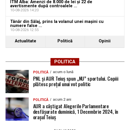
ITM Alba: Amenzi de 8.000 de lei și 22 de
avertismente după controalele ...
10-08-2026 14:20
Tânăr din Sălaj, prins la volanul unei mașini cu
numere false ...
10-08-2026 12:55
Actualitate
Politică
Opinii
POLITICA
acum o lună
POLITICĂ
PNL și AUR Teiuș spun „NU” sportului. Copiii
plătesc prețul unui vot politic
acum 2 ani
POLITICĂ
AUR a câștigat Alegerile Parlamentare
desfășurate duminică, 1 Decembrie 2024, în
orașul Teiuș