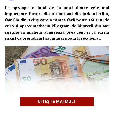
Șoferul a fost testat cu aparatul etilotest, rezultatul
La aproape o lună de la unul dintre cele mai
fiind negativ.
importante furturi din ultimii ani din județul Alba,
familia din Teiuș care a rămas fără peste 160.000 de
Polițiștii continuă cercetările în cadrul unui dosar penal,
euro și aproximativ un kilogram de bijuterii din aur
sub aspectul săvârșirii infracțiunii de conducerea unui
susține că ancheta avansează prea lent și că există
vehicul fără permis de conducere.
riscul ca prejudiciul să nu mai poată fi recuperat.
Adaugă teiusinfo.ro ca sursă
preferată pe Google
Urmărește Ziarul Unirea pe Social Media
CITEȘTE MAI MULT