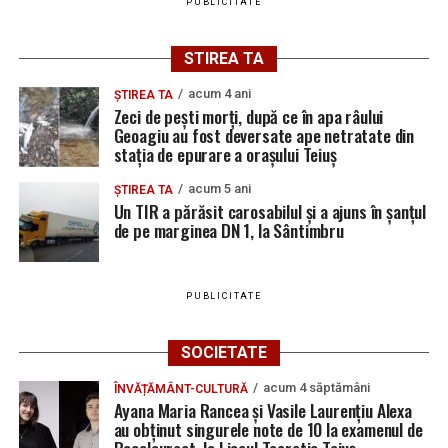
PUBLICITATE
STIREA TA
acum 4 ani
ȘTIREA TA
Zeci de pești morți, după ce în apa râului
Geoagiu au fost deversate ape netratate din
stația de epurare a orașului Teiuș
acum 5 ani
ȘTIREA TA
Un TIR a părăsit carosabilul și a ajuns în șanțul
de pe marginea DN 1, la Sântimbru
PUBLICITATE
SOCIETATE
acum 4 săptămâni
ÎNVĂȚĂMÂNT-CULTURĂ
Ayana Maria Rancea și Vasile Laurențiu Alexa
au obținut singurele note de 10 la examenul de