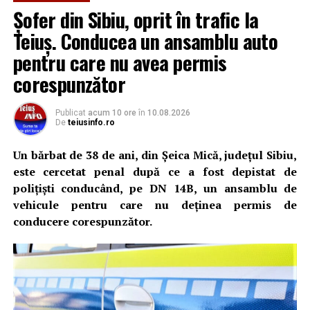
Șofer din Sibiu, oprit în trafic la
Teiuș. Conducea un ansamblu auto
pentru care nu avea permis
corespunzător
Publicat
acum 10 ore
în
10.08.2026
De
teiusinfo.ro
Un bărbat de 38 de ani, din Șeica Mică, județul Sibiu,
este cercetat penal după ce a fost depistat de
polițiști conducând, pe DN 14B, un ansamblu de
vehicule pentru care nu deținea permis de
conducere corespunzător.