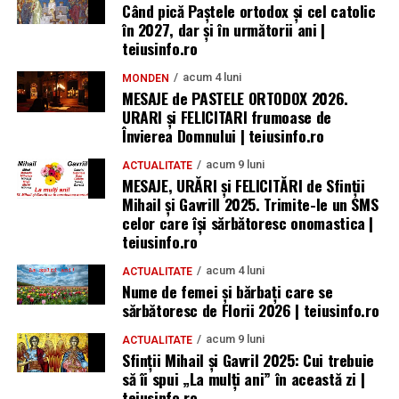
Când pică Paștele ortodox și cel catolic
în 2027, dar și în următorii ani |
teiusinfo.ro
acum 4 luni
MONDEN
MESAJE de PASTELE ORTODOX 2026.
URARI și FELICITARI frumoase de
Învierea Domnului | teiusinfo.ro
acum 9 luni
ACTUALITATE
MESAJE, URĂRI și FELICITĂRI de Sfinții
Mihail și Gavrill 2025. Trimite-le un SMS
celor care își sărbătoresc onomastica |
teiusinfo.ro
acum 4 luni
ACTUALITATE
Nume de femei și bărbați care se
sărbătoresc de Florii 2026 | teiusinfo.ro
acum 9 luni
ACTUALITATE
Sfinții Mihail și Gavril 2025: Cui trebuie
să îi spui „La mulţi ani” în această zi |
teiusinfo.ro