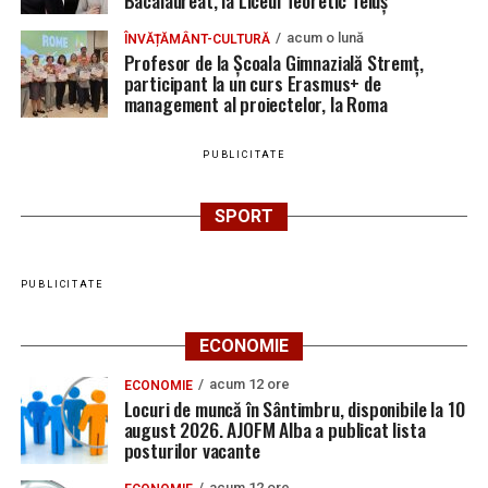
Bacalaureat, la Liceul Teoretic Teiuș
acum o lună
ÎNVĂȚĂMÂNT-CULTURĂ
Profesor de la Școala Gimnazială Stremț,
participant la un curs Erasmus+ de
management al proiectelor, la Roma
PUBLICITATE
SPORT
PUBLICITATE
ECONOMIE
acum 12 ore
ECONOMIE
Locuri de muncă în Sântimbru, disponibile la 10
august 2026. AJOFM Alba a publicat lista
posturilor vacante
acum 12 ore