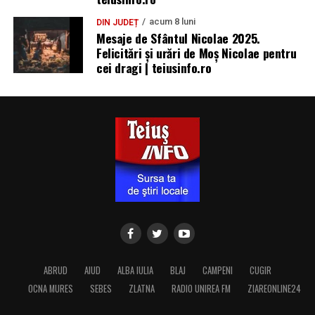
acum 8 luni
DIN JUDEȚ
Mesaje de Sfântul Nicolae 2025.
Felicitări și urări de Moș Nicolae pentru
cei dragi | teiusinfo.ro
ABRUD
AIUD
ALBA IULIA
BLAJ
CAMPENI
CUGIR
OCNA MURES
SEBES
ZLATNA
RADIO UNIREA FM
ZIAREONLINE24