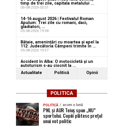
timp de trei zile, capitala metalului ...
06-08-2026 03:01
14-16 august 2026 | Festivalul Roman
Apulum: Trei zile cu romani, daci,
gladiatori, ...
05-08-2026 19:38
Bătaie, amenințări cu moartea și apel la
112: Judecătoria Câmpeni trimite în ...
05-08-2026 19:37
Accident în Alba: O motocicletă și un
autoturism s-au ciocnit la ...
05-08-2026 17:53
Actualitate
Politică
Opinii
POLITICA
acum o lună
POLITICĂ
PNL și AUR Teiuș spun „NU”
sportului. Copiii plătesc prețul
unui vot politic