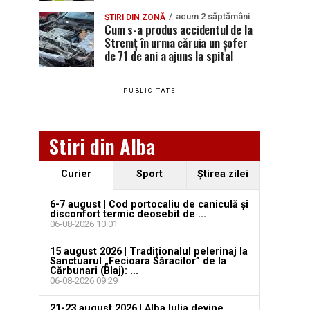
acum 2 săptămâni
ȘTIRI DIN ZONĂ
Cum s-a produs accidentul de la
Stremț în urma căruia un șofer
de 71 de ani a ajuns la spital
PUBLICITATE
Stiri din Alba
Curier
Sport
Ştirea zilei
6-7 august | Cod portocaliu de caniculă și
disconfort termic deosebit de ...
06-08-2026 10:01
15 august 2026 | Tradiționalul pelerinaj la
Sanctuarul „Fecioara Săracilor” de la
Cărbunari (Blaj): ...
06-08-2026 09:29
21-23 august 2026 | Alba Iulia devine,