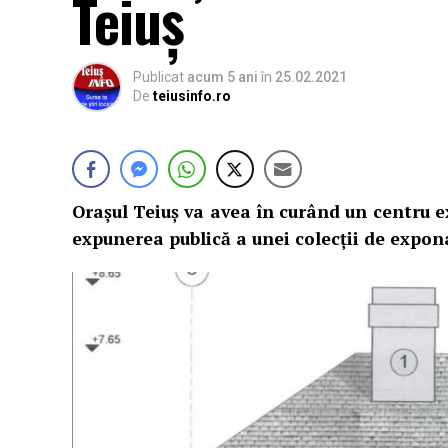
Teiuș
Publicat
acum 5 ani
în
25.02.2021
De
teiusinfo.ro
Orașul Teiuș va avea în curând un centru 
expunerea publică a unei colecții de expon