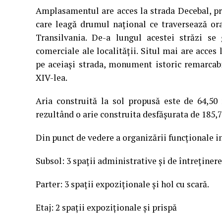
Amplasamentul are acces la strada Decebal, pri
care leagă drumul naţional ce traversează or
Transilvania. De-a lungul acestei străzi se 
comerciale ale localităţii. Situl mai are acces
pe aceiași strada, monument istoric remarcabil 
XIV-lea.
Aria construită la sol propusă este de 64,5
rezultând o arie construita desfășurata de 185
Din punct de vedere a organizării funcționale in
Subsol: 3 spații administrative și de întreținere,
Parter: 3 spații expoziționale și hol cu scară.
Etaj: 2 spații expoziționale și prispă