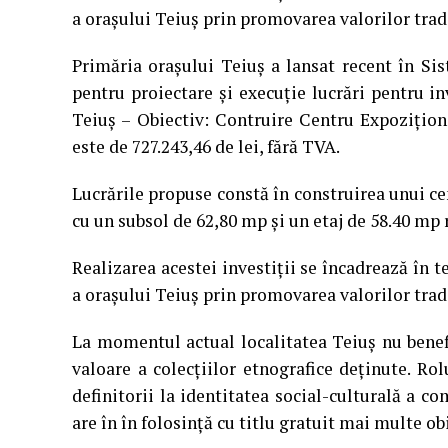
a orașului Teiuș prin promovarea valorilor tradi
Primăria orașului Teiuș a lansat recent în Sis
pentru proiectare și execuție lucrări pentru i
Teiuș – Obiectiv: Contruire Centru Expoziționa
este de 727.243,46 de lei, fără TVA.
Lucrările propuse constă în construirea unui ce
cu un subsol de 62,80 mp și un etaj de 58.40 mp 
Realizarea acestei investiţii se încadrează în 
a orașului Teiuș prin promovarea valorilor tradi
La momentul actual localitatea Teiuș nu benef
valoare a colecțiilor etnografice deținute. Rol
definitorii la identitatea social-culturală a c
are în în folosință cu titlu gratuit mai multe ob