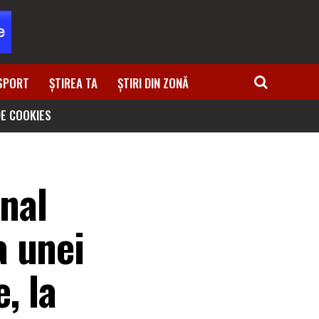
SPORT
ȘTIREA TA
ȘTIRI DIN ZONĂ
DE COOKIES
onal
a unei
, la