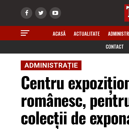
ACASĂ
ACTUALITATE
ADMINISTR
CONTACT
ADMINISTRAȚIE
Centru expozițion
românesc, pentru
colecții de expon