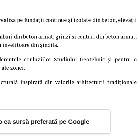
ealiza pe fundații continue și izolate din beton, elevații
buri din beton armat, grinzi și centuri din beton armat,
 învelitoare din șindila.
derentele conluziilor Studiului Geotehnic și pentru o
 ale zonei.
turală inspirată din valorile arhitecturii tradiționale
o ca sursă preferată pe Google