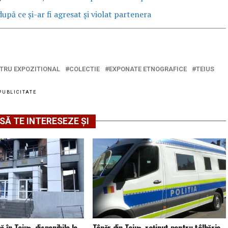
upă ce și-ar fi agresat și violat partenera
TRU EXPOZITIONAL
COLECTIE
EXPONATE ETNOGRAFICE
TEIUS
PUBLICITATE
SĂ TE INTERESEZE ȘI