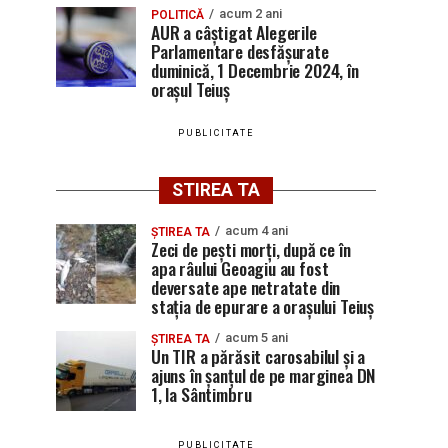
acum 2 ani
POLITICĂ
AUR a câștigat Alegerile
Parlamentare desfășurate
duminică, 1 Decembrie 2024, în
orașul Teiuș
PUBLICITATE
STIREA TA
acum 4 ani
ȘTIREA TA
Zeci de pești morți, după ce în
apa râului Geoagiu au fost
deversate ape netratate din
stația de epurare a orașului Teiuș
acum 5 ani
ȘTIREA TA
Un TIR a părăsit carosabilul și a
ajuns în șanțul de pe marginea DN
1, la Sântimbru
PUBLICITATE