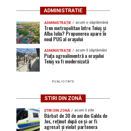
ADMINISTRATIE
acum o săptămână
ADMINISTRAȚIE
Tren metropolitan între Teiuș și
Alba Iulia? Propunerea apare în
noul PUG al orașului
acum 3 săptămâni
ADMINISTRAȚIE
Piața agroalimentră a orașului
Teiuș va fi modernizată
PUBLICITATE
STIRI DIN ZONĂ
acum 3 zile
ȘTIRI DIN ZONĂ
Bărbat de 30 de ani din Galda de
Jos, reținut după ce și-ar fi
agresat și violat partenera