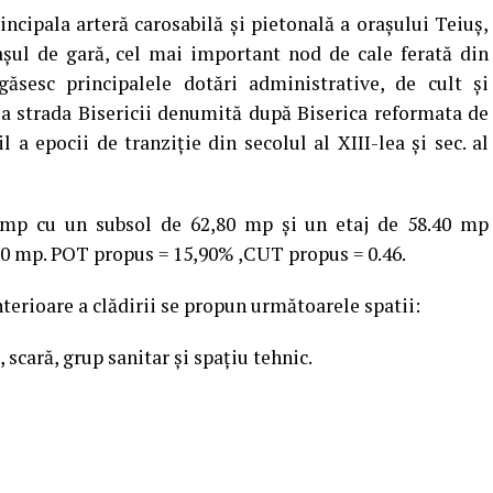
ncipala arteră carosabilă și pietonală a oraşului Teiuș,
aşul de gară, cel mai important nod de cale ferată din
găsesc principalele dotări administrative, de cult și
 la strada Bisericii denumită după Biserica reformata de
a epocii de tranziție din secolul al XIII-lea și sec. al
0 mp cu un subsol de 62,80 mp și un etaj de 58.40 mp
,70 mp. POT propus = 15,90% ,CUT propus = 0.46.
terioare a clădirii se propun următoarele spatii:
 scară, grup sanitar și spațiu tehnic.