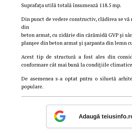
Suprafața utilă totală însumează 118.5 mp.
Din punct de vedere constructiv, clădirea se vă r
din
beton armat, cu zidărie din cărămidă GVP și sâm
planșee din beton armat și șarpanta din lemn cu
Acest tip de structură a fost ales din consi
conformare cât mai bună la condițiile climatice
De asemenea s-a optat pntru o siluetă arhitec
populare.
Adaugă teiusinfo.r