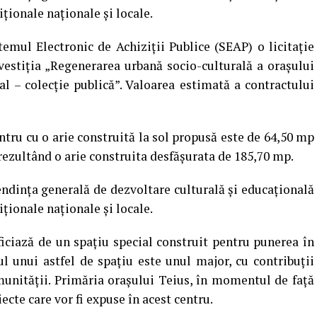
ționale naționale și locale.
temul Electronic de Achiziții Publice (SEAP) o licitație
nvestiția „Regenerarea urbană socio-culturală a orașului
l – colecție publică”. Valoarea estimată a contractului
ntru cu o arie construită la sol propusă este de 64,50 mp
rezultând o arie construita desfășurata de 185,70 mp.
tendința generală de dezvoltare culturală și educațională
ționale naționale și locale.
iciază de un spațiu special construit pentru punerea în
ul unui astfel de spațiu este unul major, cu contribuții
omunității. Primăria orașului Teius, în momentul de față
iecte care vor fi expuse în acest centru.