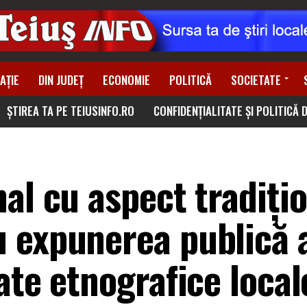
AȚIE
DIN JUDEȚ
ECONOMIE
POLITICĂ
SOCIETATE
ȘTIREA TA PE TEIUSINFO.RO
CONFIDENȚIALITATE ȘI POLITICĂ 
al cu aspect tradiți
 expunerea publică 
ate etnografice locale