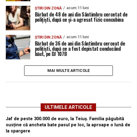
acum 11 luni
ȘTIRI DIN ZONĂ
Bărbat de 48 de ani din Sântimbru cercetat de
polițiști, după ce și-a agresat fizic concubina
acum 11 luni
ȘTIRI DIN ZONĂ
Bărbat de 36 de ani din Sântimbru cerceat de
polițiști, după ce a fost depistat conducând
băut, pe DJ 107B
MAI MULTE ARTICOLE
ULTIMELE ARTICOLE
Jaf de peste 300.000 de euro, la Teiuș. Familia păgubită
susține că ancheta bate pasul pe loc, la aproape o lună de
la spargere