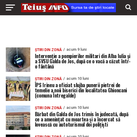
acum 9 luni
ȘTIRI DIN ZONĂ
Intervenție a pompierilor militari din Alba Iulia și
a SVSU Galda de Jos, după ce o vacă a căzut într-
o fântână
acum 10 luni
ȘTIRI DIN ZONĂ
ÎPS Irineu a oficiat slujba punerii pietrei de
temelie a noii biserici din localitatea Ghioncani
(comuna Întregalde)
acum 10 luni
ȘTIRI DIN ZONĂ
Bărbat din Galda de Jos trimis în judecată, după
ce a amenințat cu moartea și a încercat să
lovească cu autoturismul doi polițiști
acum 10 luni