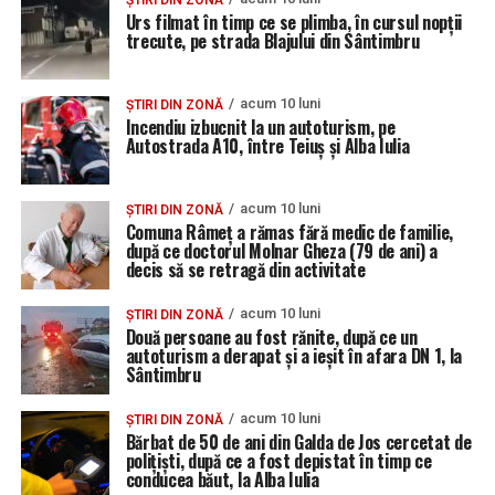
ȘTIRI DIN ZONĂ
Urs filmat în timp ce se plimba, în cursul nopții
trecute, pe strada Blajului din Sântimbru
acum 10 luni
ȘTIRI DIN ZONĂ
Incendiu izbucnit la un autoturism, pe
Autostrada A10, între Teiuș și Alba Iulia
acum 10 luni
ȘTIRI DIN ZONĂ
Comuna Râmeț a rămas fără medic de familie,
după ce doctorul Molnar Gheza (79 de ani) a
decis să se retragă din activitate
acum 10 luni
ȘTIRI DIN ZONĂ
Două persoane au fost rănite, după ce un
autoturism a derapat și a ieșit în afara DN 1, la
Sântimbru
acum 10 luni
ȘTIRI DIN ZONĂ
Bărbat de 50 de ani din Galda de Jos cercetat de
polițiști, după ce a fost depistat în timp ce
conducea băut, la Alba Iulia