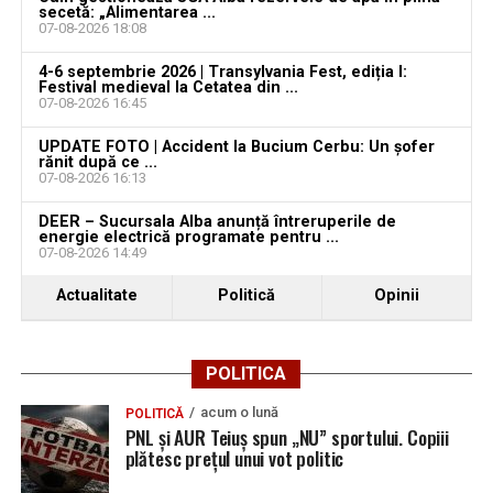
Locuri de muncă în Teiuș, disponibile la 4 august
secetă: „Alimentarea ...
2026. AJOFM Alba a publicat lista posturilor
07-08-2026 18:08
vacante
4-6 septembrie 2026 | Transylvania Fest, ediția I:
Festival medieval la Cetatea din ...
Bărbat de 30 de ani din Galda de Jos, reținut după
07-08-2026 16:45
ce și-ar fi agresat și violat partenera
UPDATE FOTO | Accident la Bucium Cerbu: Un șofer
rănit după ce ...
07-08-2026 16:13
DEER – Sucursala Alba anunță întreruperile de
energie electrică programate pentru ...
07-08-2026 14:49
Actualitate
Politică
Opinii
POLITICA
acum o lună
POLITICĂ
PNL și AUR Teiuș spun „NU” sportului. Copiii
plătesc prețul unui vot politic