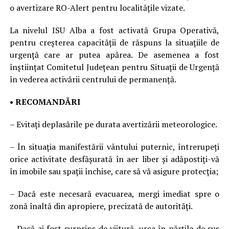
o avertizare RO-Alert pentru localitățile vizate.
La nivelul ISU Alba a fost activată Grupa Operativă,
pentru creșterea capacității de răspuns la situațiile de
urgență care ar putea apărea. De asemenea a fost
înștiințat Comitetul Județean pentru Situații de Urgență
în vederea activării centrului de permanență.
• RECOMANDĂRI
– Evitați deplasările pe durata avertizării meteorologice.
– În situația manifestării vântului puternic, întrerupeți
orice activitate desfășurată în aer liber și adăpostiți-vă
în imobile sau spaţii închise, care să vă asigure protecţia;
– Dacă este necesară evacuarea, mergi imediat spre o
zonă înaltă din apropiere, precizată de autorităţi.
– Dacă ai fost surprins de viitură, urca în părţile de sus