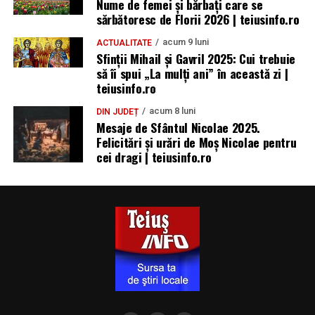
Nume de femei și bărbați care se
sărbătoresc de Florii 2026 | teiusinfo.ro
acum 9 luni
ACTUALITATE
Sfinții Mihail și Gavril 2025: Cui trebuie
să îi spui „La mulţi ani” în această zi |
teiusinfo.ro
acum 8 luni
DIN JUDEȚ
Mesaje de Sfântul Nicolae 2025.
Felicitări și urări de Moș Nicolae pentru
cei dragi | teiusinfo.ro