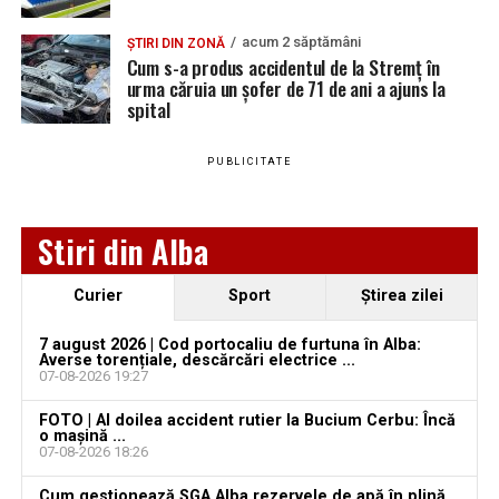
Urmărește Ziarul Unirea pe Social Media
acum 2 săptămâni
ȘTIRI DIN ZONĂ
Cum s-a produs accidentul de la Stremț în
urma căruia un șofer de 71 de ani a ajuns la
spital
YouTube
Instagram
WhatsApp
Facebook
X
TikTok
PUBLICITATE
Ultimele știri din Teiuș
Jaf de peste 300.000 de euro, la Teiuș. Familia
Stiri din Alba
păgubită susține că ancheta bate pasul pe loc, la
aproape o lună de la spargere
Curier
Sport
Ştirea zilei
Locuri de muncă în Sântimbru, disponibile la 4
august 2026. AJOFM Alba a publicat lista posturilor
7 august 2026 | Cod portocaliu de furtuna în Alba:
Averse torențiale, descărcări electrice ...
vacante
07-08-2026 19:27
Locuri de muncă în Galda de Jos, disponibile la 4
FOTO | Al doilea accident rutier la Bucium Cerbu: Încă
august 2026. AJOFM Alba a publicat lista posturilor
o mașină ...
07-08-2026 18:26
vacante
Cum gestionează SGA Alba rezervele de apă în plină