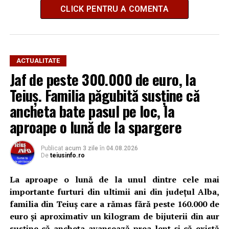
CLICK PENTRU A COMENTA
ACTUALITATE
Jaf de peste 300.000 de euro, la
Teiuș. Familia păgubită susține că
ancheta bate pasul pe loc, la
aproape o lună de la spargere
Publicat
acum 3 zile
în
04.08.2026
De
teiusinfo.ro
La aproape o lună de la unul dintre cele mai
importante furturi din ultimii ani din județul Alba,
familia din Teiuș care a rămas fără peste 160.000 de
euro și aproximativ un kilogram de bijuterii din aur
susține că ancheta avansează prea lent și că există