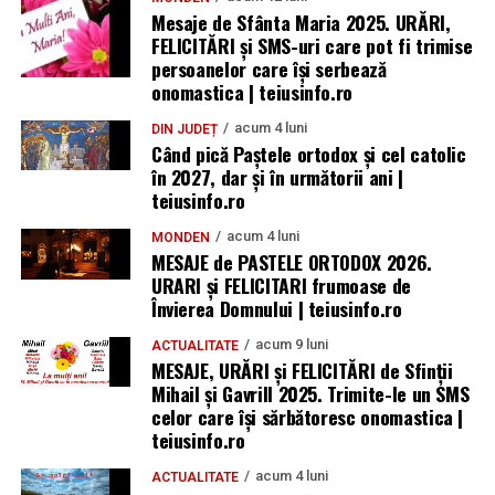
Mesaje de Sfânta Maria 2025. URĂRI,
FELICITĂRI și SMS-uri care pot fi trimise
persoanelor care își serbează
onomastica | teiusinfo.ro
acum 4 luni
DIN JUDEȚ
Când pică Paștele ortodox și cel catolic
în 2027, dar și în următorii ani |
teiusinfo.ro
acum 4 luni
MONDEN
MESAJE de PASTELE ORTODOX 2026.
URARI și FELICITARI frumoase de
Învierea Domnului | teiusinfo.ro
acum 9 luni
ACTUALITATE
MESAJE, URĂRI și FELICITĂRI de Sfinții
Mihail și Gavrill 2025. Trimite-le un SMS
celor care își sărbătoresc onomastica |
teiusinfo.ro
acum 4 luni
ACTUALITATE