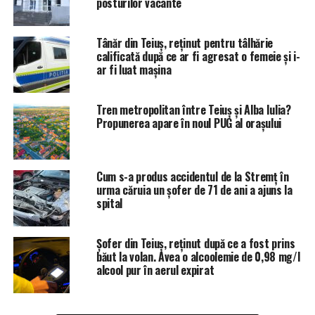
posturilor vacante
Tânăr din Teiuș, reținut pentru tâlhărie
calificată după ce ar fi agresat o femeie și i-
ar fi luat mașina
Tren metropolitan între Teiuș și Alba Iulia?
Propunerea apare în noul PUG al orașului
Cum s-a produs accidentul de la Stremț în
urma căruia un șofer de 71 de ani a ajuns la
spital
Șofer din Teiuș, reținut după ce a fost prins
băut la volan. Avea o alcoolemie de 0,98 mg/l
alcool pur în aerul expirat