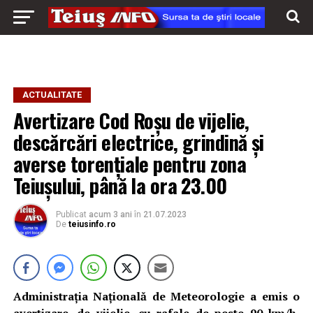
ACTUALITATE
Avertizare Cod Roșu de vijelie,
descărcări electrice, grindină și
averse torențiale pentru zona
Teiușului, până la ora 23.00
Publicat
acum 3 ani
în
21.07.2023
De
teiusinfo.ro
Administrația Națională de Meteorologie a emis o