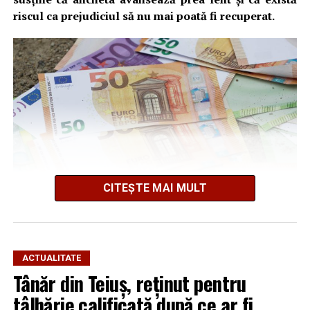
riscul ca prejudiciul să nu mai poată fi recuperat.
CITEȘTE MAI MULT
Cum s-a produs spargerea
ACTUALITATE
Tânăr din Teiuș, reținut pentru
Potrivit informațiilor din dosar și declarațiilor
persoanelor vătămate, în noaptea de 3 spre 4 iulie 2026,
tâlhărie calificată după ce ar fi