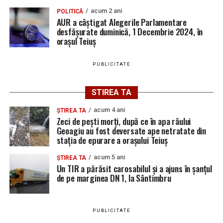
acum 2 ani
POLITICĂ
AUR a câștigat Alegerile Parlamentare
desfășurate duminică, 1 Decembrie 2024, în
orașul Teiuș
PUBLICITATE
STIREA TA
acum 4 ani
ȘTIREA TA
Zeci de pești morți, după ce în apa râului
Geoagiu au fost deversate ape netratate din
stația de epurare a orașului Teiuș
acum 5 ani
ȘTIREA TA
Un TIR a părăsit carosabilul și a ajuns în șanțul
de pe marginea DN 1, la Sântimbru
PUBLICITATE