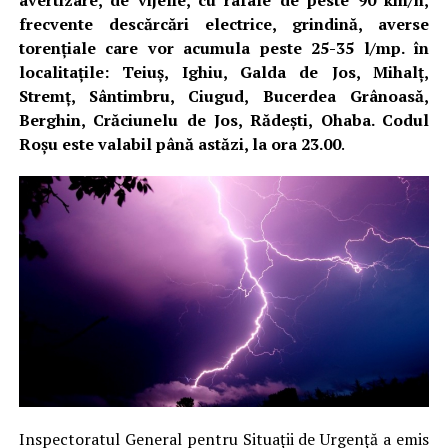
avertizare, de vijelie, cu rafale de peste 90 km/h,
frecvente descărcări electrice, grindină, averse
torențiale care vor acumula peste 25-35 l/mp. în
localitațile: Teiuș, Ighiu, Galda de Jos, Mihalț,
Stremț, Sântimbru, Ciugud, Bucerdea Grânoasă,
Berghin, Crăciunelu de Jos, Rădești, Ohaba. Codul
Roșu este valabil până astăzi, la ora 23.00
.
Inspectoratul General pentru Situații de Urgență a emis