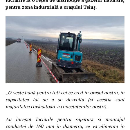
lucrările la o rețea de distribuție a gazelor naturale,
pentru zona industrială a orașului Teiuș.
„O veste bună pentru toti cei ce cred in orasul nostru, in
capacitatea lui de a se dezvolta (si acestia sunt
majoritatea covârsitoare a concetatenilor nostri).
Au inceput lucrările pentru săpătura si montajul
conductei de 160 mm in diametru, ce va alimenta in