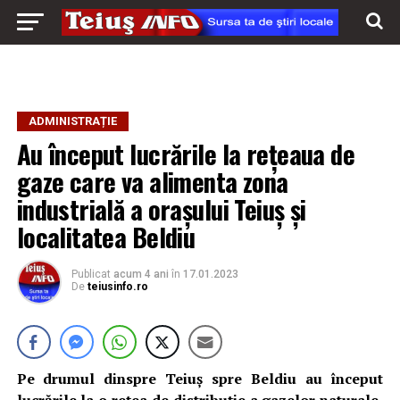
ADMINISTRAȚIE
Au început lucrările la rețeaua de
gaze care va alimenta zona
industrială a orașului Teiuș și
localitatea Beldiu
Publicat
acum 4 ani
în
17.01.2023
De
teiusinfo.ro
Pe drumul dinspre Teiuș spre Beldiu au început