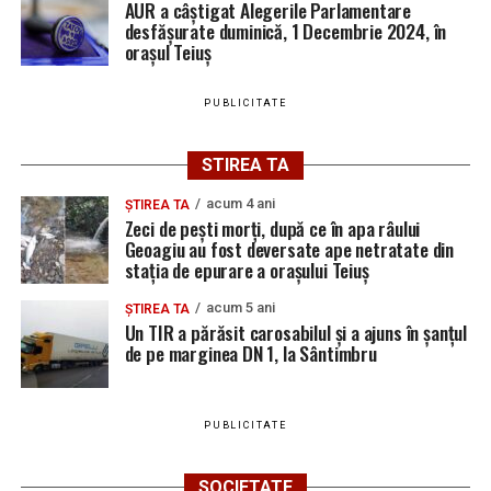
AUR a câștigat Alegerile Parlamentare
desfășurate duminică, 1 Decembrie 2024, în
orașul Teiuș
Urmărește Ziarul Unirea pe Social Media
PUBLICITATE
STIREA TA
YouTube
Instagram
WhatsApp
Facebook
X
TikTok
acum 4 ani
ȘTIREA TA
Zeci de pești morți, după ce în apa râului
Ultimele știri din Teiuș
Geoagiu au fost deversate ape netratate din
stația de epurare a orașului Teiuș
Jaf de peste 300.000 de euro, la Teiuș. Familia
acum 5 ani
ȘTIREA TA
păgubită susține că ancheta bate pasul pe loc, la
Un TIR a părăsit carosabilul și a ajuns în șanțul
de pe marginea DN 1, la Sântimbru
aproape o lună de la spargere
Locuri de muncă în Sântimbru, disponibile la 4
august 2026. AJOFM Alba a publicat lista posturilor
PUBLICITATE
vacante
Locuri de muncă în Galda de Jos, disponibile la 4
SOCIETATE