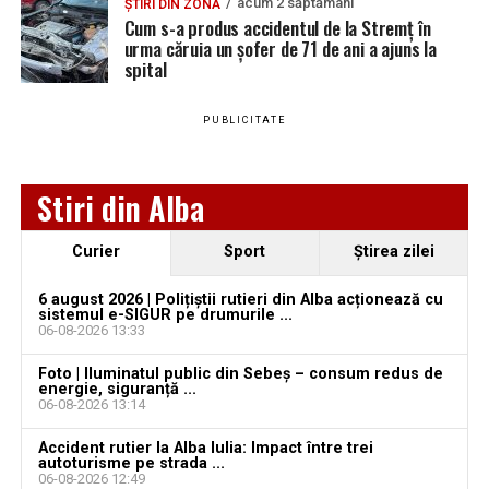
acum 2 săptămâni
ȘTIRI DIN ZONĂ
Cum s-a produs accidentul de la Stremț în
urma căruia un șofer de 71 de ani a ajuns la
spital
Adaugă teiusinfo.ro ca sursă
preferată pe Google
PUBLICITATE
Stiri din Alba
Urmărește Ziarul Unirea pe Social Media
Curier
Sport
Ştirea zilei
Ce spune IPJ Alba despre incident:
6 august 2026 | Polițiștii rutieri din Alba acționează cu
sistemul e-SIGUR pe drumurile ...
YouTube
Instagram
WhatsApp
Facebook
X
TikTok
06-08-2026 13:33
Potrivit IPJ Alba, la data de 21 iunie 2026, în jurul orei
Foto | Iluminatul public din Sebeș – consum redus de
12.12, Poliția Orașului Teiuș au fost sesizați, prin SNUAU
Ultimele știri din Teiuș
energie, siguranță ...
112, cu privire la faptul că, pe strada Decebal din oraș, a
06-08-2026 13:14
avut loc un eveniment rutier.
Jaf de peste 300.000 de euro, la Teiuș. Familia
Accident rutier la Alba Iulia: Impact între trei
autoturisme pe strada ...
păgubită susține că ancheta bate pasul pe loc, la
Polițiștii s-au deplasat la fața locului și au constatat
06-08-2026 12:49