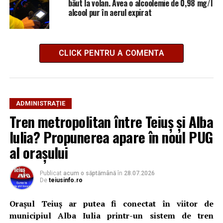
băut la volan. Avea o alcoolemie de 0,98 mg/l
alcool pur în aerul expirat
CLICK PENTRU A COMENTA
ADMINISTRAȚIE
Tren metropolitan între Teiuș și Alba
Iulia? Propunerea apare în noul PUG
al orașului
Publicat
acum o săptămână
în
28.07.2026
De
teiusinfo.ro
Orașul Teiuș ar putea fi conectat în viitor de
municipiul Alba Iulia printr-un sistem de tren