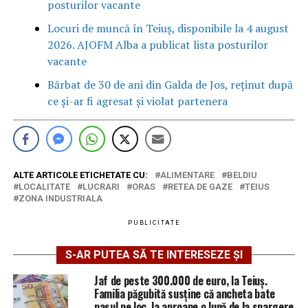
posturilor vacante
Locuri de muncă în Teiuș, disponibile la 4 august
2026. AJOFM Alba a publicat lista posturilor
vacante
Bărbat de 30 de ani din Galda de Jos, reținut după
ce și-ar fi agresat și violat partenera
ALTE ARTICOLE ETICHETATE CU:
ALIMENTARE
BELDIU
LOCALITATE
LUCRARI
ORAS
RETEA DE GAZE
TEIUS
ZONA INDUSTRIALA
PUBLICITATE
S-AR PUTEA SĂ TE INTERESEZE ȘI
Jaf de peste 300.000 de euro, la Teiuș.
Familia păgubită susține că ancheta bate
pasul pe loc, la aproape o lună de la spargere