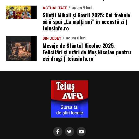
acum 9 luni
ACTUALITATE
Sfinții Mihail și Gavril 2025: Cui trebuie
să îi spui „La mulţi ani” în această zi |
teiusinfo.ro
acum 8 luni
DIN JUDEȚ
Mesaje de Sfântul Nicolae 2025.
Felicitări și urări de Moș Nicolae pentru
cei dragi | teiusinfo.ro