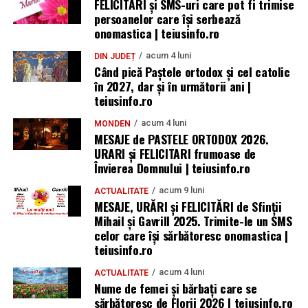
FELICITĂRI și SMS-uri care pot fi trimise
persoanelor care își serbează
onomastica | teiusinfo.ro
acum 4 luni
DIN JUDEȚ
Când pică Paștele ortodox și cel catolic
în 2027, dar și în următorii ani |
teiusinfo.ro
acum 4 luni
MONDEN
MESAJE de PASTELE ORTODOX 2026.
URARI și FELICITARI frumoase de
Învierea Domnului | teiusinfo.ro
acum 9 luni
ACTUALITATE
MESAJE, URĂRI și FELICITĂRI de Sfinții
Mihail și Gavrill 2025. Trimite-le un SMS
celor care își sărbătoresc onomastica |
teiusinfo.ro
acum 4 luni
ACTUALITATE
Nume de femei și bărbați care se
sărbătoresc de Florii 2026 | teiusinfo.ro