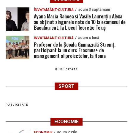
august 2026. AJOFM Alba a publicat lista posturilor
acum 3 săptămâni
ÎNVĂȚĂMÂNT-CULTURĂ
vacante
Ayana Maria Rancea și Vasile Laurențiu Alexa
au obținut singurele note de 10 la examenul de
Locuri de muncă în Teiuș, disponibile la 4 august
Bacalaureat, la Liceul Teoretic Teiuș
2026. AJOFM Alba a publicat lista posturilor
vacante
acum o lună
ÎNVĂȚĂMÂNT-CULTURĂ
Profesor de la Școala Gimnazială Stremț,
Bărbat de 30 de ani din Galda de Jos, reținut după
participant la un curs Erasmus+ de
ce și-ar fi agresat și violat partenera
management al proiectelor, la Roma
PUBLICITATE
SPORT
PUBLICITATE
ECONOMIE
acum 2 zile
ECONOMIE