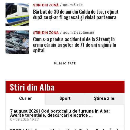
acum 5 zile
ȘTIRI DIN ZONĂ
Bărbat de 30 de ani din Galda de Jos, reținut
după ce și-ar fi agresat și violat partenera
Urmărește Ziarul Unirea pe Social Media
acum 2 săptămâni
ȘTIRI DIN ZONĂ
Cum s-a produs accidentul de la Stremț în
urma căruia un șofer de 71 de ani a ajuns la
spital
YouTube
Instagram
WhatsApp
Facebook
X
TikTok
PUBLICITATE
Ultimele știri din Teiuș
Jaf de peste 300.000 de euro, la Teiuș. Familia
Stiri din Alba
păgubită susține că ancheta bate pasul pe loc, la
aproape o lună de la spargere
Curier
Sport
Ştirea zilei
Locuri de muncă în Sântimbru, disponibile la 4
august 2026. AJOFM Alba a publicat lista posturilor
7 august 2026 | Cod portocaliu de furtuna în Alba:
Averse torențiale, descărcări electrice ...
vacante
07-08-2026 19:27
Locuri de muncă în Galda de Jos, disponibile la 4