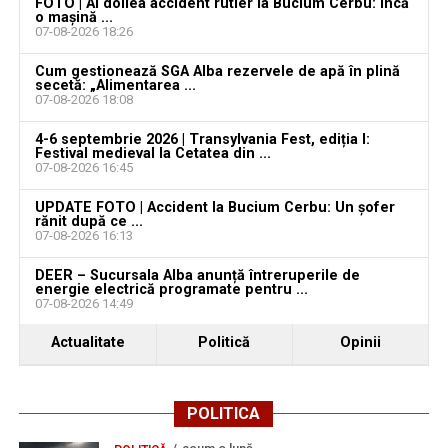
FOTO | Al doilea accident rutier la Bucium Cerbu: Încă
august 2026. AJOFM Alba a publicat lista posturilor
o mașină ...
07-08-2026 18:26
vacante
Cum gestionează SGA Alba rezervele de apă în plină
Locuri de muncă în Teiuș, disponibile la 4 august
secetă: „Alimentarea ...
2026. AJOFM Alba a publicat lista posturilor
07-08-2026 18:08
vacante
4-6 septembrie 2026 | Transylvania Fest, ediția I:
Festival medieval la Cetatea din ...
Bărbat de 30 de ani din Galda de Jos, reținut după
07-08-2026 16:45
ce și-ar fi agresat și violat partenera
UPDATE FOTO | Accident la Bucium Cerbu: Un șofer
rănit după ce ...
07-08-2026 16:13
DEER – Sucursala Alba anunță întreruperile de
energie electrică programate pentru ...
07-08-2026 14:49
Actualitate
Politică
Opinii
POLITICA