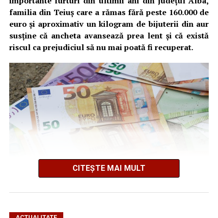
importante furturi din ultimii ani din județul Alba,
familia din Teiuș care a rămas fără peste 160.000 de
euro și aproximativ un kilogram de bijuterii din aur
susține că ancheta avansează prea lent și că există
riscul ca prejudiciul să nu mai poată fi recuperat.
CITEȘTE MAI MULT
Cum s-a produs spargerea
ACTUALITATE