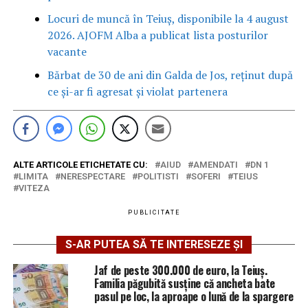
Locuri de muncă în Teiuș, disponibile la 4 august
2026. AJOFM Alba a publicat lista posturilor
vacante
Bărbat de 30 de ani din Galda de Jos, reținut după
ce și-ar fi agresat și violat partenera
ALTE ARTICOLE ETICHETATE CU:
AIUD
AMENDATI
DN 1
LIMITA
NERESPECTARE
POLITISTI
SOFERI
TEIUS
VITEZA
PUBLICITATE
S-AR PUTEA SĂ TE INTERESEZE ȘI
Jaf de peste 300.000 de euro, la Teiuș.
Familia păgubită susține că ancheta bate
pasul pe loc, la aproape o lună de la spargere