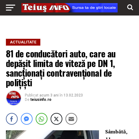
ACTUALITATE
81 de conducători auto, care au
depășit limita de viteză pe DN 1,
sancționați contravențional de
polițiști
Publicat
acum 3 ani
în
13.02.2023
De
teiusinfo.ro
Sâmbătă,