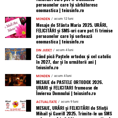
persoanelor care îşi sărbătoresc
onomastica | teiusinfo.ro
acum 12 luni
MONDEN
Mesaje de Sfânta Maria 2025. URĂRI,
FELICITĂRI și SMS-uri care pot fi trimise
persoanelor care își serbează
onomastica | teiusinfo.ro
acum 4 luni
DIN JUDEȚ
Când pică Paștele ortodox și cel catolic
în 2027, dar și în următorii ani |
teiusinfo.ro
acum 4 luni
MONDEN
MESAJE de PASTELE ORTODOX 2026.
URARI și FELICITARI frumoase de
Învierea Domnului | teiusinfo.ro
acum 9 luni
ACTUALITATE
MESAJE, URĂRI și FELICITĂRI de Sfinții
Mihail și Gavrill 2025. Trimite-le un SMS