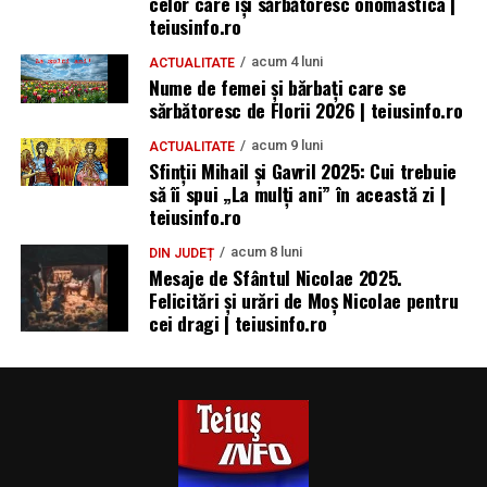
celor care își sărbătoresc onomastica |
teiusinfo.ro
acum 4 luni
ACTUALITATE
Nume de femei și bărbați care se
sărbătoresc de Florii 2026 | teiusinfo.ro
acum 9 luni
ACTUALITATE
Sfinții Mihail și Gavril 2025: Cui trebuie
să îi spui „La mulţi ani” în această zi |
teiusinfo.ro
acum 8 luni
DIN JUDEȚ
Mesaje de Sfântul Nicolae 2025.
Felicitări și urări de Moș Nicolae pentru
cei dragi | teiusinfo.ro