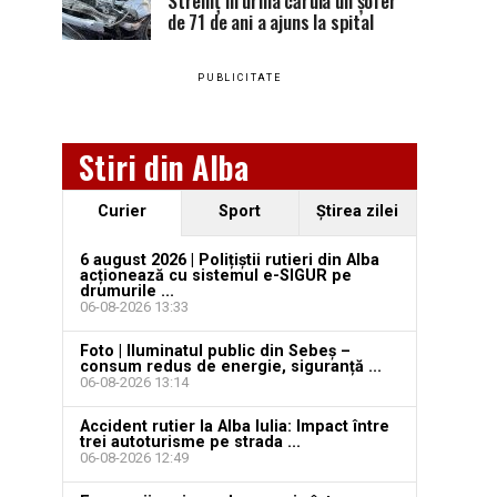
Stremț în urma căruia un șofer
de 71 de ani a ajuns la spital
PUBLICITATE
Stiri din Alba
Curier
Sport
Ştirea zilei
6 august 2026 | Polițiștii rutieri din Alba
acționează cu sistemul e-SIGUR pe
drumurile ...
06-08-2026 13:33
Foto | Iluminatul public din Sebeș –
consum redus de energie, siguranță ...
06-08-2026 13:14
Accident rutier la Alba Iulia: Impact între
trei autoturisme pe strada ...
06-08-2026 12:49