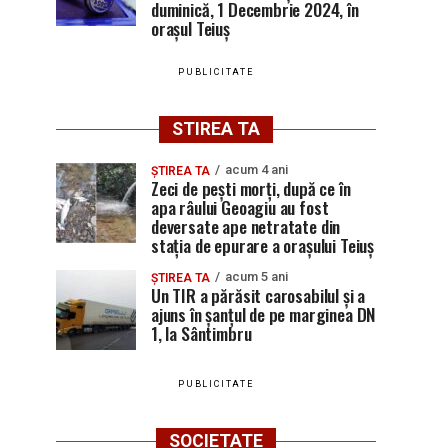
duminică, 1 Decembrie 2024, în
orașul Teiuș
PUBLICITATE
STIREA TA
acum 4 ani
ȘTIREA TA
Zeci de pești morți, după ce în
apa râului Geoagiu au fost
deversate ape netratate din
stația de epurare a orașului Teiuș
acum 5 ani
ȘTIREA TA
Un TIR a părăsit carosabilul și a
ajuns în șanțul de pe marginea DN
1, la Sântimbru
PUBLICITATE
SOCIETATE