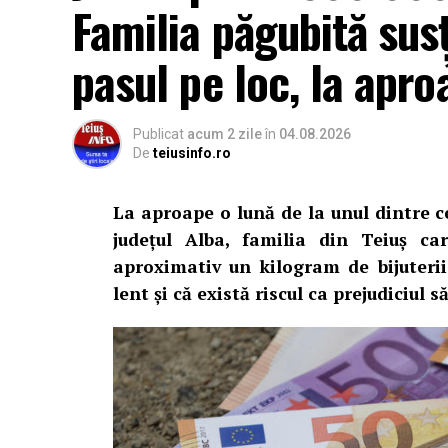
Familia păgubită sus
pasul pe loc, la apro
Publicat
acum 2 zile
în
04.08.2026
De
teiusinfo.ro
La aproape o lună de la unul dintre c
județul Alba, familia din Teiuș c
aproximativ un kilogram de bijuteri
lent și că există riscul ca prejudiciul 