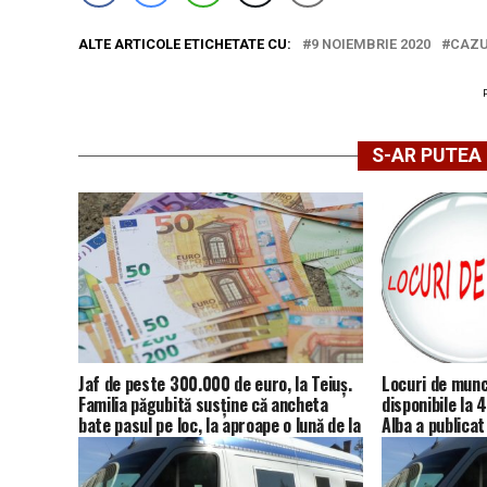
ALTE ARTICOLE ETICHETATE CU:
9 NOIEMBRIE 2020
CAZU
S-AR PUTEA 
Jaf de peste 300.000 de euro, la Teiuș.
Locuri de munc
Familia păgubită susține că ancheta
disponibile la
bate pasul pe loc, la aproape o lună de la
Alba a publicat
spargere