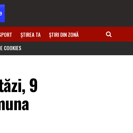
SPORT
ȘTIREA TA
ȘTIRI DIN ZONĂ
DE COOKIES
ăzi, 9
omuna