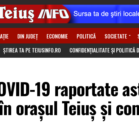
AȚIE
DIN JUDEȚ
ECONOMIE
POLITICĂ
SOCIETATE
ȘTIREA TA PE TEIUSINFO.RO
CONFIDENȚIALITATE ȘI POLITICĂ 
OVID-19 raportate ast
în orașul Teiuș și c