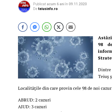
Publicat
acum 6 ani
în
09.11.2020
De
teiusinfo.ro
Astăzi
98 de
infor
Strate
Dintre
Teiuș ș
Localitățile din care provin cele 98 de noi cazur
ABRUD: 2 cazuri
AIUD: 3 cazuri