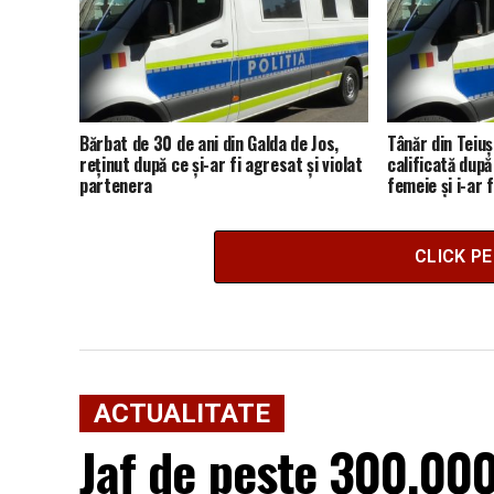
Bărbat de 30 de ani din Galda de Jos,
Tânăr din Teiuș
reținut după ce și-ar fi agresat și violat
calificată după
partenera
femeie și i-ar 
CLICK P
ACTUALITATE
Jaf de peste 300.000 