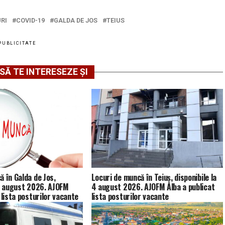
RI
COVID-19
GALDA DE JOS
TEIUS
PUBLICITATE
SĂ TE INTERESEZE ȘI
ă în Galda de Jos,
Locuri de muncă în Teiuș, disponibile la
 4 august 2026. AJOFM
4 august 2026. AJOFM Alba a publicat
 lista posturilor vacante
lista posturilor vacante