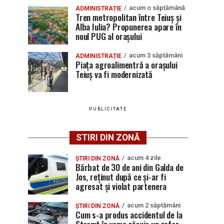
acum o săptămână
ADMINISTRAȚIE
Tren metropolitan între Teiuș și
Alba Iulia? Propunerea apare în
noul PUG al orașului
acum 3 săptămâni
ADMINISTRAȚIE
Piața agroalimentră a orașului
Teiuș va fi modernizată
PUBLICITATE
STIRI DIN ZONĂ
acum 4 zile
ȘTIRI DIN ZONĂ
Bărbat de 30 de ani din Galda de
Jos, reținut după ce și-ar fi
agresat și violat partenera
acum 2 săptămâni
ȘTIRI DIN ZONĂ
Cum s-a produs accidentul de la