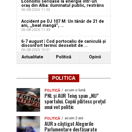
Economii serioase la energie într-un
oraș din Alba: iluminatul public, restrâns
06-08-2026 11:53
Accident pe DJ 107 M: Un tânăr de 21 de
ani, ,,beat mangă”, ...
06-08-2026 11:49
6-7 august | Cod portocaliu de caniculă și
disconfort termic deosebit de ...
06-08-2026 10:01
Actualitate
Politică
Opinii
POLITICA
acum o lună
POLITICĂ
PNL și AUR Teiuș spun „NU”
sportului. Copiii plătesc prețul
unui vot politic
acum 2 ani
POLITICĂ
AUR a câștigat Alegerile
Parlamentare desfășurate