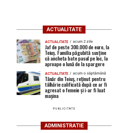
ACTUALITATE
acum 2 zile
ACTUALITATE
Jaf de peste 300.000 de euro, la
Teiuș. Familia păgubită susține
că ancheta bate pasul pe loc, la
aproape o lună de la spargere
acum o săptămână
ACTUALITATE
Tânăr din Teiuș, reținut pentru
tâlhărie calificată după ce ar fi
agresat o femeie și i-ar fi luat
mașina
PUBLICITATE
ADMINISTRATIE