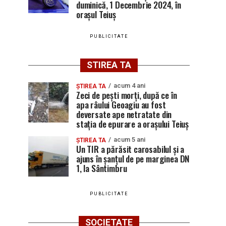
duminică, 1 Decembrie 2024, în
orașul Teiuș
PUBLICITATE
STIREA TA
acum 4 ani
ȘTIREA TA
Zeci de pești morți, după ce în
apa râului Geoagiu au fost
deversate ape netratate din
stația de epurare a orașului Teiuș
acum 5 ani
ȘTIREA TA
Un TIR a părăsit carosabilul și a
ajuns în șanțul de pe marginea DN
1, la Sântimbru
PUBLICITATE
SOCIETATE