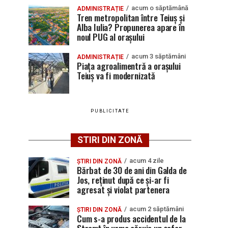
acum o săptămână
ADMINISTRAȚIE
Tren metropolitan între Teiuș și
Alba Iulia? Propunerea apare în
noul PUG al orașului
acum 3 săptămâni
ADMINISTRAȚIE
Piața agroalimentră a orașului
Teiuș va fi modernizată
PUBLICITATE
STIRI DIN ZONĂ
acum 4 zile
ȘTIRI DIN ZONĂ
Bărbat de 30 de ani din Galda de
Jos, reținut după ce și-ar fi
agresat și violat partenera
acum 2 săptămâni
ȘTIRI DIN ZONĂ
Cum s-a produs accidentul de la