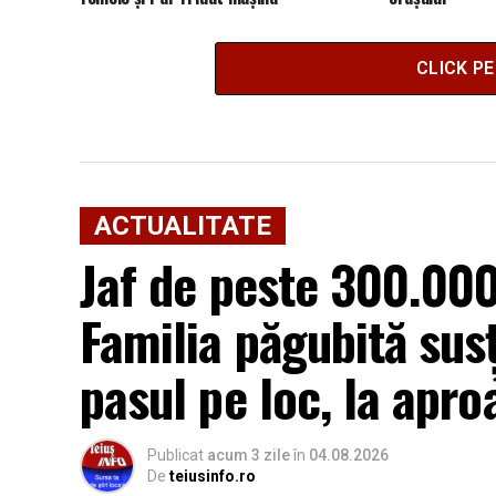
CLICK P
ACTUALITATE
Jaf de peste 300.000 
Familia păgubită sus
pasul pe loc, la apro
Publicat
acum 3 zile
în
04.08.2026
De
teiusinfo.ro