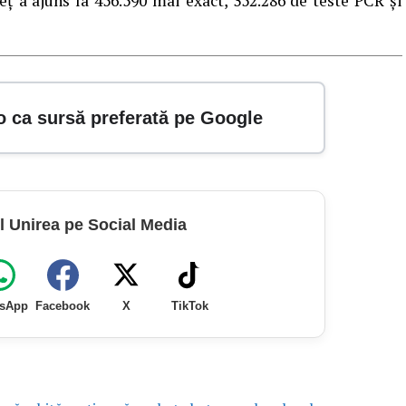
eț a ajuns la 456.590 mai exact, 352.286 de teste PCR și
o ca sursă preferată pe Google
l Unirea pe Social Media
sApp
Facebook
X
TikTok