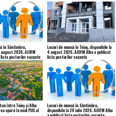
ă în Sântimbru,
Locuri de muncă în Teiuș, disponibile la
 4 august 2026. AJOFM
4 august 2026. AJOFM Alba a publicat
 lista posturilor vacante
lista posturilor vacante
an între Teiuș și Alba
Locuri de muncă în Sântimbru,
rea apare în noul PUG al
disponibile la 28 iulie 2026. AJOFM Alba
a publicat lista posturilor vacante