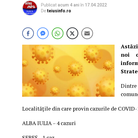
Publicat
acum 4 ani
în
17.04.2022
De
teiusinfo.ro
Astăzi
noi c
infor
Strate
Dintre
comunei
Localitățile din care provin cazurile de COVID-1
ALBA IULIA – 4 cazuri
SEBEȘ – 1 caz