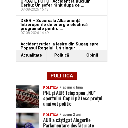
UPDATE FOTO | Accident la Bucium
Cerbu: Un șofer rănit după ce ...
07-08-2026 16:13
DEER – Sucursala Alba anunță
întreruperile de energie electrică
programate pentru ...
07-08-2026 14:49
Accident rutier la ieșire din Sugag spre
Popasul Regelui: Un singur ...
07-08-2026 15:16
Actualitate
Politică
Opinii
POLITICA
acum o lună
POLITICĂ
PNL și AUR Teiuș spun „NU”
sportului. Copiii plătesc prețul
unui vot politic
acum 2 ani
POLITICĂ
AUR a câștigat Alegerile
Parlamentare desfășurate