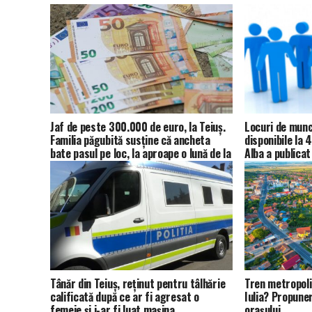
Jaf de peste 300.000 de euro, la Teiuș.
Locuri de munc
Familia păgubită susține că ancheta
disponibile la
bate pasul pe loc, la aproape o lună de la
Alba a publicat
spargere
Tânăr din Teiuș, reținut pentru tâlhărie
Tren metropolit
calificată după ce ar fi agresat o
Iulia? Propune
femeie și i-ar fi luat mașina
orașului