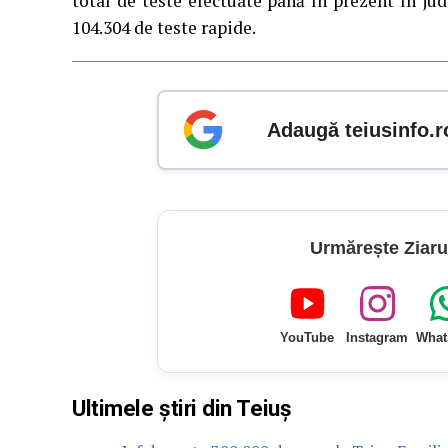
total de teste efectuate până în prezent în jud
104.304 de teste rapide.
Adaugă teiusinfo.r
Urmărește Ziaru
YouTube
Instagram
What
Ultimele știri din Teiuș