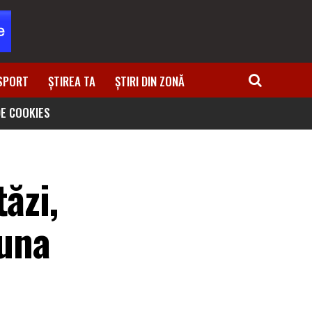
SPORT
ȘTIREA TA
ȘTIRI DIN ZONĂ
DE COOKIES
ăzi,
muna