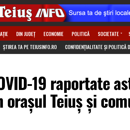
AȚIE
DIN JUDEȚ
ECONOMIE
POLITICĂ
SOCIETATE
ȘTIREA TA PE TEIUSINFO.RO
CONFIDENȚIALITATE ȘI POLITICĂ 
OVID-19 raportate ast
în orașul Teiuș și co