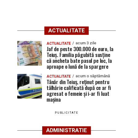
ACTUALITATE
acum 3 zile
ACTUALITATE
Jaf de peste 300.000 de euro, la
Teiuș. Familia păgubită susține
că ancheta bate pasul pe loc, la
aproape o lună de la spargere
acum o săptămână
ACTUALITATE
Tânăr din Teiuș, reținut pentru
tâlhărie calificată după ce ar fi
agresat o femeie și i-ar fi luat
mașina
PUBLICITATE
ADMINISTRATIE