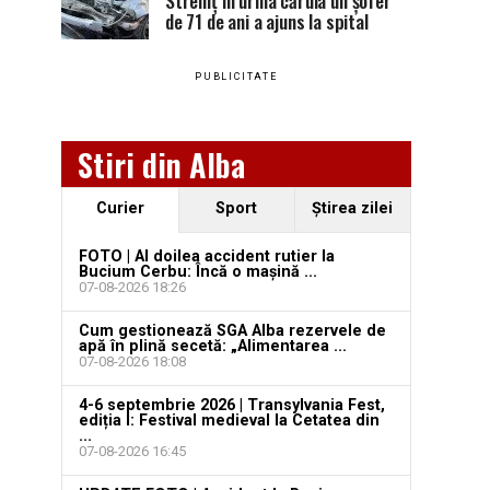
Stremț în urma căruia un șofer
de 71 de ani a ajuns la spital
PUBLICITATE
Stiri din Alba
Curier
Sport
Ştirea zilei
FOTO | Al doilea accident rutier la
Bucium Cerbu: Încă o mașină ...
07-08-2026 18:26
Cum gestionează SGA Alba rezervele de
apă în plină secetă: „Alimentarea ...
07-08-2026 18:08
4-6 septembrie 2026 | Transylvania Fest,
ediția I: Festival medieval la Cetatea din
...
07-08-2026 16:45