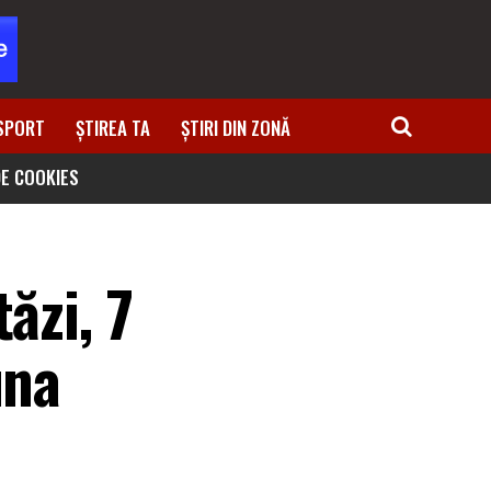
SPORT
ȘTIREA TA
ȘTIRI DIN ZONĂ
DE COOKIES
ăzi, 7
una