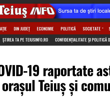
AȚIE
DIN JUDEȚ
ECONOMIE
POLITICĂ
SOCIETATE
ȘTIREA TA PE TEIUSINFO.RO
CONFIDENȚIALITATE ȘI POLITICĂ 
OVID-19 raportate ast
 orașul Teiuș și com