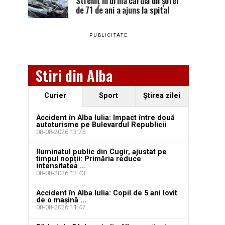
Stremț în urma căruia un șofer
de 71 de ani a ajuns la spital
PUBLICITATE
Stiri din Alba
Curier
Sport
Ştirea zilei
Accident în Alba Iulia: Impact între două
autoturisme pe Bulevardul Republicii
08-08-2026 13:25
Iluminatul public din Cugir, ajustat pe
timpul nopții: Primăria reduce
intensitatea ...
08-08-2026 12:43
Accident în Alba Iulia: Copil de 5 ani lovit
de o mașină ...
08-08-2026 11:47