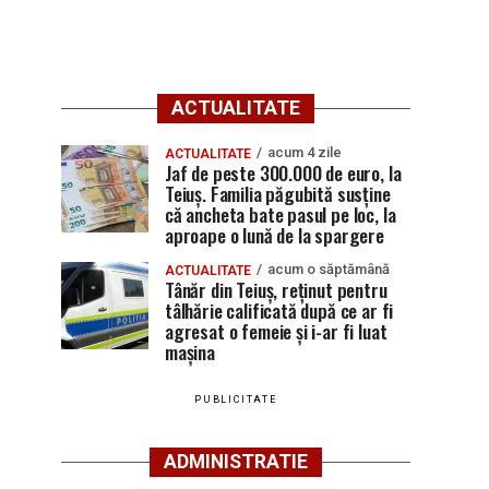
ACTUALITATE
acum 4 zile
ACTUALITATE
Jaf de peste 300.000 de euro, la
Teiuș. Familia păgubită susține
că ancheta bate pasul pe loc, la
aproape o lună de la spargere
acum o săptămână
ACTUALITATE
Tânăr din Teiuș, reținut pentru
tâlhărie calificată după ce ar fi
agresat o femeie și i-ar fi luat
mașina
PUBLICITATE
ADMINISTRATIE