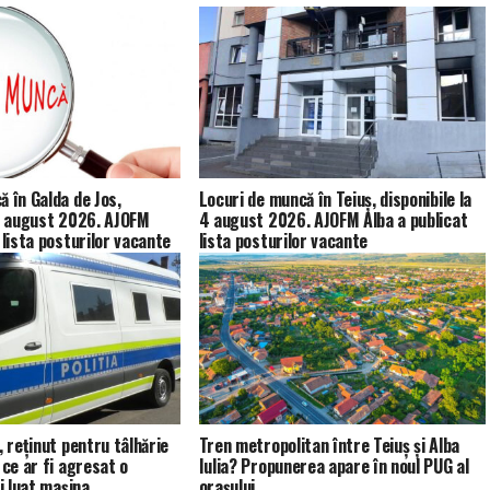
ă în Galda de Jos,
Locuri de muncă în Teiuș, disponibile la
 4 august 2026. AJOFM
4 august 2026. AJOFM Alba a publicat
 lista posturilor vacante
lista posturilor vacante
, reținut pentru tâlhărie
Tren metropolitan între Teiuș și Alba
 ce ar fi agresat o
Iulia? Propunerea apare în noul PUG al
fi luat mașina
orașului