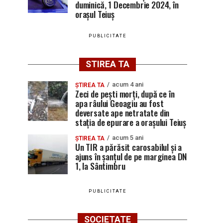
duminică, 1 Decembrie 2024, în
orașul Teiuș
PUBLICITATE
STIREA TA
acum 4 ani
ȘTIREA TA
Zeci de pești morți, după ce în
apa râului Geoagiu au fost
deversate ape netratate din
stația de epurare a orașului Teiuș
acum 5 ani
ȘTIREA TA
Un TIR a părăsit carosabilul și a
ajuns în șanțul de pe marginea DN
1, la Sântimbru
PUBLICITATE
SOCIETATE