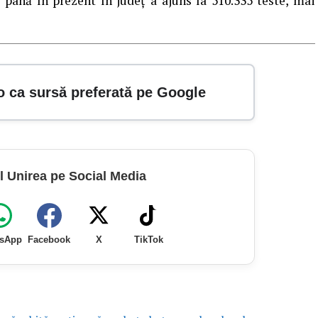
 până în prezent în județ a ajuns la 510.335 teste, mai
o ca sursă preferată pe Google
l Unirea pe Social Media
sApp
Facebook
X
TikTok