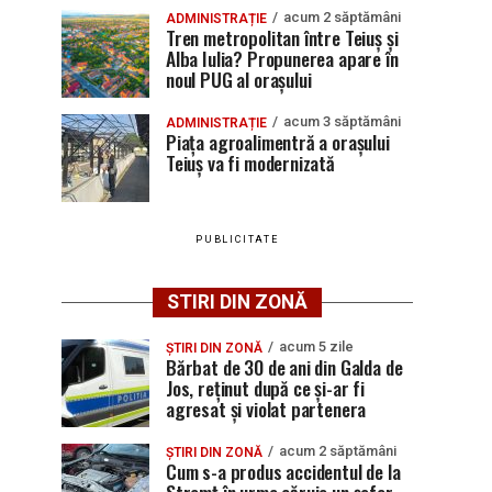
acum 2 săptămâni
ADMINISTRAȚIE
Tren metropolitan între Teiuș și
Alba Iulia? Propunerea apare în
noul PUG al orașului
acum 3 săptămâni
ADMINISTRAȚIE
Piața agroalimentră a orașului
Teiuș va fi modernizată
PUBLICITATE
STIRI DIN ZONĂ
acum 5 zile
ȘTIRI DIN ZONĂ
Bărbat de 30 de ani din Galda de
Jos, reținut după ce și-ar fi
agresat și violat partenera
acum 2 săptămâni
ȘTIRI DIN ZONĂ
Cum s-a produs accidentul de la