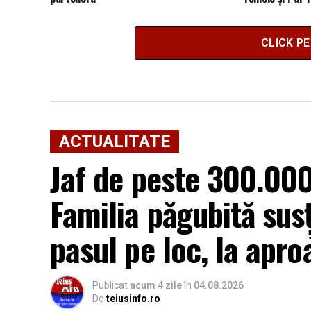
CLICK P
ACTUALITATE
Jaf de peste 300.000 
Familia păgubită sus
pasul pe loc, la apro
Publicat
acum 4 zile
în
04.08.2026
De
teiusinfo.ro