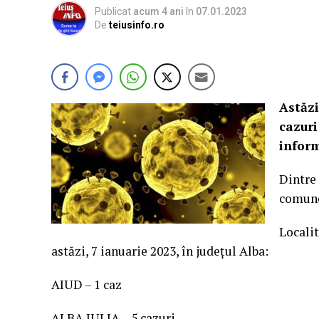
Publicat
acum 4 ani
în
07.01.2023
De
teiusinfo.ro
Astăz
cazur
inform
Dintre
comune
Locali
astăzi, 7 ianuarie 2023, în județul Alba:
AIUD – 1 caz
ALBA IULIA – 5 cazuri