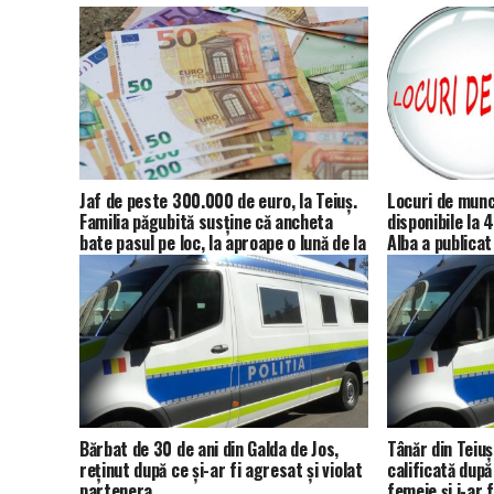
Jaf de peste 300.000 de euro, la Teiuș.
Locuri de munc
Familia păgubită susține că ancheta
disponibile la
bate pasul pe loc, la aproape o lună de la
Alba a publicat
spargere
Bărbat de 30 de ani din Galda de Jos,
Tânăr din Teiuș
reținut după ce și-ar fi agresat și violat
calificată după
partenera
femeie și i-ar 