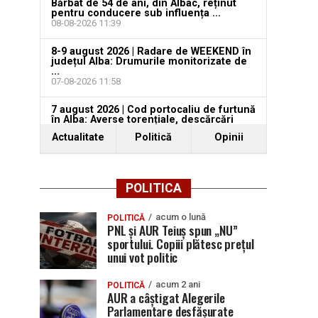
Bărbat de 54 de ani, din Albac, reținut
pentru conducere sub influența ...
08-08-2026 11:39
8-9 august 2026 | Radare de WEEKEND în
județul Alba: Drumurile monitorizate de
...
07-08-2026 11:58
7 august 2026 | Cod portocaliu de furtună
în Alba: Averse torențiale, descărcări
electrice ...
Actualitate
Politică
Opinii
08-08-2026 06:56
POLITICA
acum o lună
POLITICĂ
PNL și AUR Teiuș spun „NU”
sportului. Copiii plătesc prețul
unui vot politic
acum 2 ani
POLITICĂ
AUR a câștigat Alegerile
Parlamentare desfășurate