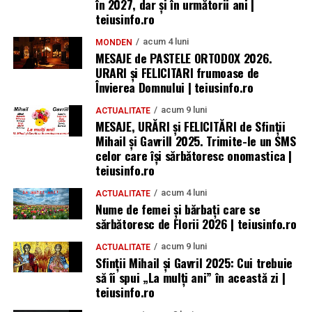
în 2027, dar și în următorii ani |
teiusinfo.ro
acum 4 luni
MONDEN
MESAJE de PASTELE ORTODOX 2026.
URARI și FELICITARI frumoase de
Învierea Domnului | teiusinfo.ro
acum 9 luni
ACTUALITATE
MESAJE, URĂRI și FELICITĂRI de Sfinții
Mihail și Gavrill 2025. Trimite-le un SMS
celor care își sărbătoresc onomastica |
teiusinfo.ro
acum 4 luni
ACTUALITATE
Nume de femei și bărbați care se
sărbătoresc de Florii 2026 | teiusinfo.ro
acum 9 luni
ACTUALITATE
Sfinții Mihail și Gavril 2025: Cui trebuie
să îi spui „La mulţi ani” în această zi |
teiusinfo.ro