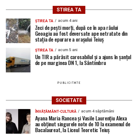
STIREA TA
acum 4 ani
ȘTIREA TA
Zeci de pești morți, după ce în apa râului
Geoagiu au fost deversate ape netratate din
stația de epurare a orașului Teiuș
acum 5 ani
ȘTIREA TA
Un TIR a părăsit carosabilul și a ajuns în șanțul
de pe marginea DN 1, la Sântimbru
PUBLICITATE
SOCIETATE
acum 4 săptămâni
ÎNVĂȚĂMÂNT-CULTURĂ
Ayana Maria Rancea și Vasile Laurențiu Alexa
au obținut singurele note de 10 la examenul de
Bacalaureat, la Liceul Teoretic Teiuș