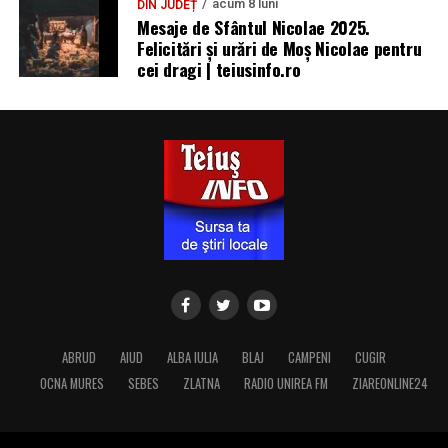
acum 8 luni
DIN JUDEȚ
Mesaje de Sfântul Nicolae 2025.
Felicitări și urări de Moș Nicolae pentru
cei dragi | teiusinfo.ro
ABRUD
AIUD
ALBA IULIA
BLAJ
CAMPENI
CUGIR
OCNA MURES
SEBES
ZLATNA
RADIO UNIREA FM
ZIAREONLINE24