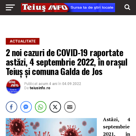
ACTUALITATE
2 noi cazuri de COVID-19 raportate
astăzi, 4 septembrie 2022, în orașul
Teiuș și comuna Galda de Jos
Publicat
acum 4 ani
în
04.09.2022
De
teiusinfo.ro
Astăzi, 4
septembrie
2021, în