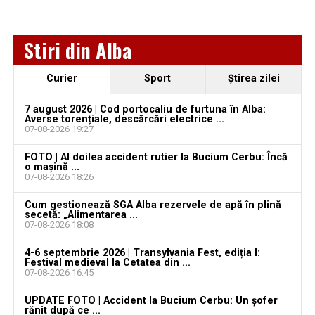
Ultimele știri din Teiuș
Jaf de peste 300.000 de euro, la Teiuș. Familia
Stiri din Alba
păgubită susține că ancheta bate pasul pe loc, la
aproape o lună de la spargere
Curier
Sport
Ştirea zilei
Locuri de muncă în Sântimbru, disponibile la 4
august 2026. AJOFM Alba a publicat lista posturilor
7 august 2026 | Cod portocaliu de furtuna în Alba:
Averse torențiale, descărcări electrice ...
vacante
07-08-2026 19:27
Locuri de muncă în Galda de Jos, disponibile la 4
FOTO | Al doilea accident rutier la Bucium Cerbu: Încă
august 2026. AJOFM Alba a publicat lista posturilor
o mașină ...
07-08-2026 18:26
vacante
Cum gestionează SGA Alba rezervele de apă în plină
Locuri de muncă în Teiuș, disponibile la 4 august
secetă: „Alimentarea ...
2026. AJOFM Alba a publicat lista posturilor
07-08-2026 18:08
vacante
4-6 septembrie 2026 | Transylvania Fest, ediția I:
Festival medieval la Cetatea din ...
Bărbat de 30 de ani din Galda de Jos, reținut după
07-08-2026 16:45
ce și-ar fi agresat și violat partenera
UPDATE FOTO | Accident la Bucium Cerbu: Un șofer
rănit după ce ...