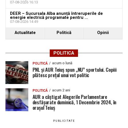
07-08-2026 16:13
DEER – Sucursala Alba anunță întreruperile de
energie electrică programate pentru ...
07-08-2026 14:49
Actualitate
Politică
Opinii
POLITICA
acum o lună
POLITICĂ
PNL și AUR Teiuș spun „NU” sportului. Copiii
plătesc prețul unui vot politic
acum 2 ani
POLITICĂ
AUR a câștigat Alegerile Parlamentare
desfășurate duminică, 1 Decembrie 2024, în
orașul Teiuș
PUBLICITATE