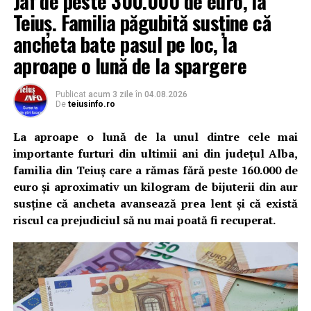
Jaf de peste 300.000 de euro, la
Teiuș. Familia păgubită susține că
ancheta bate pasul pe loc, la
aproape o lună de la spargere
Publicat
acum 3 zile
în
04.08.2026
De
teiusinfo.ro
La aproape o lună de la unul dintre cele mai
importante furturi din ultimii ani din județul Alba,
familia din Teiuș care a rămas fără peste 160.000 de
euro și aproximativ un kilogram de bijuterii din aur
susține că ancheta avansează prea lent și că există
riscul ca prejudiciul să nu mai poată fi recuperat.