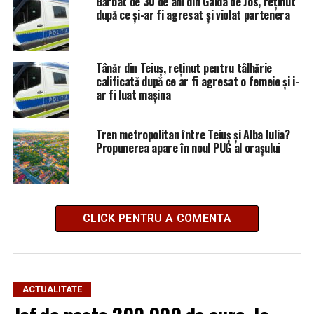
Bărbat de 30 de ani din Galda de Jos, reținut
după ce și-ar fi agresat și violat partenera
Tânăr din Teiuș, reținut pentru tâlhărie
calificată după ce ar fi agresat o femeie și i-
ar fi luat mașina
Tren metropolitan între Teiuș și Alba Iulia?
Propunerea apare în noul PUG al orașului
CLICK PENTRU A COMENTA
ACTUALITATE