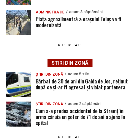
La data de 19 iulie, polițiștii din Teiuș au dispus reținerea
Bărbat de 30 de ani din Galda de Jos, reținut după
acestuia pentru 24 de ore, iar cercetările continuă sub
ce și-ar fi agresat și violat partenera
acum 3 săptămâni
ADMINISTRAȚIE
aspectul săvârșirii infracțiunilor de amenințare și
Piața agroalimentră a orașului Teiuș va fi
distrugere.
modernizată
PUBLICITATE
Adaugă teiusinfo.ro ca sursă
preferată pe Google
STIRI DIN ZONĂ
acum 5 zile
ȘTIRI DIN ZONĂ
Bărbat de 30 de ani din Galda de Jos, reținut
după ce și-ar fi agresat și violat partenera
Urmărește Ziarul Unirea pe Social Media
acum 2 săptămâni
ȘTIRI DIN ZONĂ
Cum s-a produs accidentul de la Stremț în
urma căruia un șofer de 71 de ani a ajuns la
spital
YouTube
Instagram
WhatsApp
Facebook
X
TikTok
PUBLICITATE