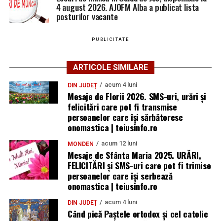
4 august 2026. AJOFM Alba a publicat lista
posturilor vacante
PUBLICITATE
ARTICOLE SIMILARE
acum 4 luni
DIN JUDEȚ
Mesaje de Florii 2026. SMS-uri, urări și
felicitări care pot fi transmise
persoanelor care îşi sărbătoresc
onomastica | teiusinfo.ro
acum 12 luni
MONDEN
Mesaje de Sfânta Maria 2025. URĂRI,
FELICITĂRI și SMS-uri care pot fi trimise
persoanelor care își serbează
onomastica | teiusinfo.ro
acum 4 luni
DIN JUDEȚ
Când pică Paștele ortodox și cel catolic