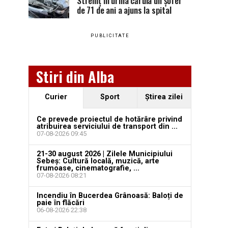
Stremț în urma căruia un șofer
de 71 de ani a ajuns la spital
PUBLICITATE
Stiri din Alba
Curier
Sport
Ştirea zilei
Ce prevede proiectul de hotărâre privind
atribuirea serviciului de transport din ...
07-08-2026 09:45
21-30 august 2026 | Zilele Municipiului
Sebeș: Cultură locală, muzică, arte
frumoase, cinematografie, ...
07-08-2026 08:21
Incendiu în Bucerdea Grânoasă: Baloți de
paie în flăcări
06-08-2026 22:38