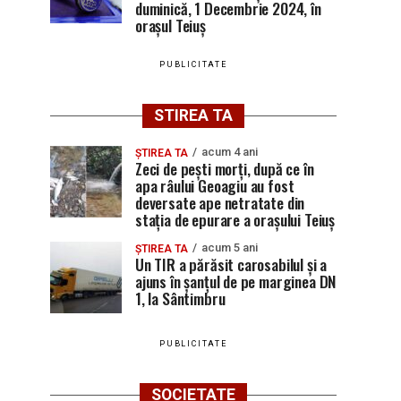
duminică, 1 Decembrie 2024, în
orașul Teiuș
PUBLICITATE
STIREA TA
acum 4 ani
ȘTIREA TA
Zeci de pești morți, după ce în
apa râului Geoagiu au fost
deversate ape netratate din
stația de epurare a orașului Teiuș
acum 5 ani
ȘTIREA TA
Un TIR a părăsit carosabilul și a
ajuns în șanțul de pe marginea DN
1, la Sântimbru
PUBLICITATE
SOCIETATE