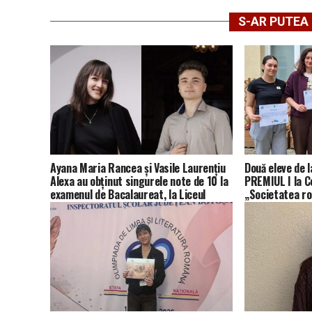
S-AR PUTEA 
Ayana Maria Rancea și Vasile Laurențiu
Două eleve de l
Alexa au obținut singurele note de 10 la
PREMIUL I la C
examenul de Bacalaureat, la Liceul
„Societatea r
Teoretic Teiuș
europeană”