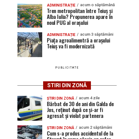
acum o săptămână
ADMINISTRAȚIE
Tren metropolitan între Teiuș și
Alba Iulia? Propunerea apare în
noul PUG al orașului
acum 3 săptămâni
ADMINISTRAȚIE
Piața agroalimentră a orașului
Teiuș va fi modernizată
PUBLICITATE
STIRI DIN ZONĂ
acum 4 zile
ȘTIRI DIN ZONĂ
Bărbat de 30 de ani din Galda de
Jos, reținut după ce și-ar fi
agresat și violat partenera
acum 2 săptămâni
ȘTIRI DIN ZONĂ
Cum s-a produs accidentul de la