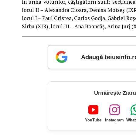
În urma voturilor, câştigătorii sunt: secţiune
locul II – Alexandra Cioara, Denisa Moiseş (IX
locul I – Paul Cristea, Carlos Godja, Gabriel Roş
Sîrbu (XIR), locul III – Ana Boancăş, Arina Jurj (
Adaugă teiusinfo.r
Urmărește Ziaru
YouTube
Instagram
What