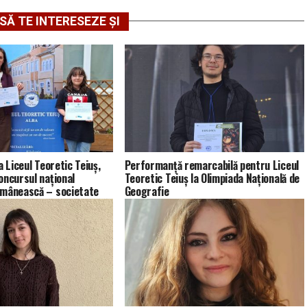
SĂ TE INTERESEZE ȘI
a Liceul Teoretic Teiuș,
Performanță remarcabilă pentru Liceul
oncursul național
Teoretic Teiuș la Olimpiada Națională de
omânească – societate
Geografie