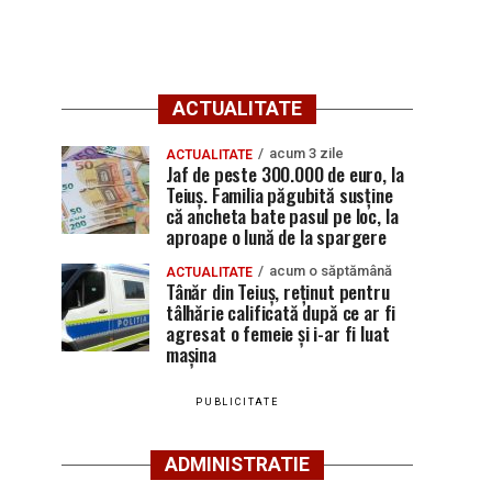
ACTUALITATE
acum 3 zile
ACTUALITATE
Jaf de peste 300.000 de euro, la
Teiuș. Familia păgubită susține
că ancheta bate pasul pe loc, la
aproape o lună de la spargere
acum o săptămână
ACTUALITATE
Tânăr din Teiuș, reținut pentru
tâlhărie calificată după ce ar fi
agresat o femeie și i-ar fi luat
mașina
PUBLICITATE
ADMINISTRATIE