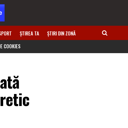
SPORT
ȘTIREA TA
ȘTIRI DIN ZONĂ
DE COOKIES
cată
retic