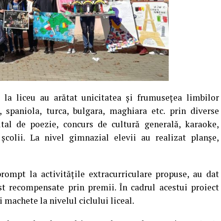
 la liceu au arătat unicitatea și frumusețea limbilor
, spaniola, turca, bulgara, maghiara etc. prin diverse
cital de poezie, concurs de cultură generală, karaoke,
 școlii. La nivel gimnazial elevii au realizat planşe,
prompt la activităţile extracurriculare propuse, au dat
ost recompensate prin premii. În cadrul acestui proiect
 machete la nivelul ciclului liceal.