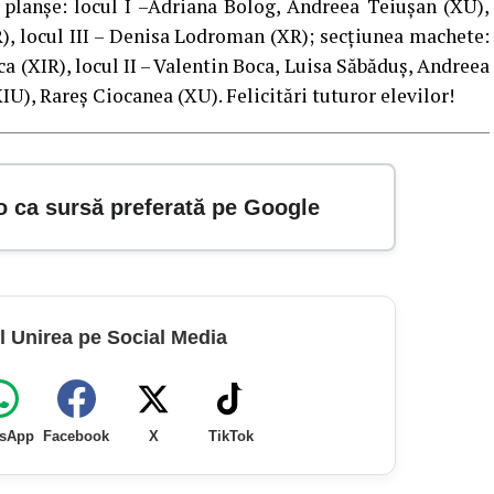
a planşe: locul I –Adriana Bolog, Andreea Teiuşan (XU),
R), locul III – Denisa Lodroman (XR); secţiunea machete:
ca (XIR), locul II – Valentin Boca, Luisa Săbăduş, Andreea
XIU), Rareş Ciocanea (XU). Felicitări tuturor elevilor!
o ca sursă preferată pe Google
l Unirea pe Social Media
sApp
Facebook
X
TikTok