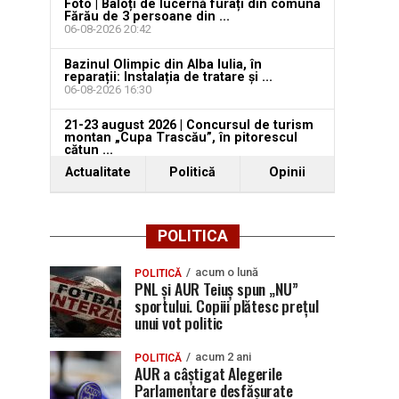
Foto | Baloți de lucernă furați din comuna
Fărău de 3 persoane din ...
06-08-2026 20:42
Bazinul Olimpic din Alba Iulia, în
reparații: Instalația de tratare și ...
06-08-2026 16:30
21-23 august 2026 | Concursul de turism
montan „Cupa Trascău”, în pitorescul
cătun ...
06-08-2026 16:08
Actualitate
Politică
Opinii
POLITICA
acum o lună
POLITICĂ
PNL și AUR Teiuș spun „NU”
sportului. Copiii plătesc prețul
unui vot politic
acum 2 ani
POLITICĂ
AUR a câștigat Alegerile
Parlamentare desfășurate