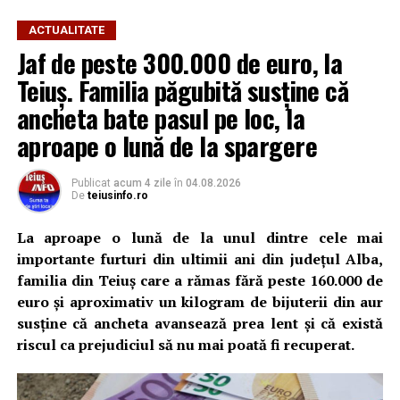
ACTUALITATE
Jaf de peste 300.000 de euro, la
Teiuș. Familia păgubită susține că
ancheta bate pasul pe loc, la
aproape o lună de la spargere
Publicat
acum 4 zile
în
04.08.2026
De
teiusinfo.ro
La aproape o lună de la unul dintre cele mai
importante furturi din ultimii ani din județul Alba,
familia din Teiuș care a rămas fără peste 160.000 de
euro și aproximativ un kilogram de bijuterii din aur
susține că ancheta avansează prea lent și că există
riscul ca prejudiciul să nu mai poată fi recuperat.