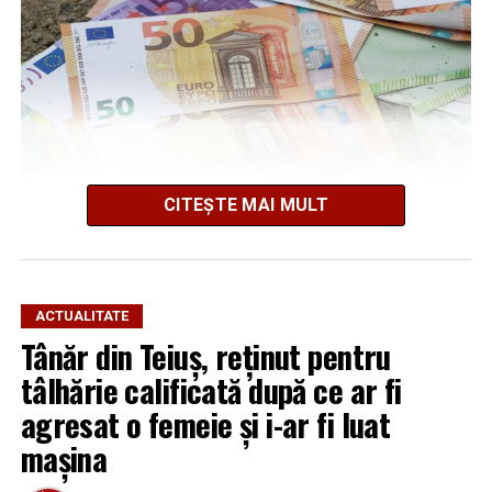
CITEȘTE MAI MULT
Cum s-a produs spargerea
ACTUALITATE
Tânăr din Teiuș, reținut pentru
Potrivit informațiilor din dosar și declarațiilor
persoanelor vătămate, în noaptea de 3 spre 4 iulie 2026,
tâlhărie calificată după ce ar fi
locuința familiei Șerban-Rezmiveș din Teiuș a fost spartă
agresat o femeie și i-ar fi luat
în timp ce proprietarii se aflau în municipiul Alba Iulia.
mașina
Familia susține că deplasarea la Alba Iulia ar fi fost