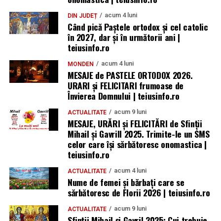
acum 4 luni
DIN JUDEȚ
Când pică Paștele ortodox și cel catolic
în 2027, dar și în următorii ani |
teiusinfo.ro
acum 4 luni
MONDEN
MESAJE de PASTELE ORTODOX 2026.
URARI și FELICITARI frumoase de
Învierea Domnului | teiusinfo.ro
acum 9 luni
ACTUALITATE
MESAJE, URĂRI și FELICITĂRI de Sfinții
Mihail și Gavrill 2025. Trimite-le un SMS
celor care își sărbătoresc onomastica |
teiusinfo.ro
acum 4 luni
ACTUALITATE
Nume de femei și bărbați care se
sărbătoresc de Florii 2026 | teiusinfo.ro
acum 9 luni
ACTUALITATE
Sfinții Mihail și Gavril 2025: Cui trebuie