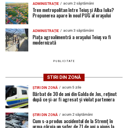
bărbatului i-a fost interzis să se apropie de persoanele
acum 2 săptămâni
ADMINISTRAȚIE
2026. AJOFM Alba a publicat lista posturilor
Bărbat de 30 de ani din Galda de Jos, reținut după
pe care le-ar fi amenințat.
Tren metropolitan între Teiuș și Alba Iulia?
vacante
ce și-ar fi agresat și violat partenera
Propunerea apare în noul PUG al orașului
La data de 19 iulie, polițiștii din Teiuș au dispus reținerea
Bărbat de 30 de ani din Galda de Jos, reținut după
acestuia pentru 24 de ore, iar cercetările continuă sub
ce și-ar fi agresat și violat partenera
acum 3 săptămâni
ADMINISTRAȚIE
aspectul săvârșirii infracțiunilor de amenințare și
Piața agroalimentră a orașului Teiuș va fi
distrugere.
modernizată
PUBLICITATE
Adaugă teiusinfo.ro ca sursă
preferată pe Google
STIRI DIN ZONĂ
acum 5 zile
ȘTIRI DIN ZONĂ
Bărbat de 30 de ani din Galda de Jos, reținut
după ce și-ar fi agresat și violat partenera
Urmărește Ziarul Unirea pe Social Media
acum 2 săptămâni
ȘTIRI DIN ZONĂ
Cum s-a produs accidentul de la Stremț în
urma căruia un șofer de 71 de ani a ajuns la