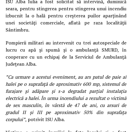
ISU Alba Iulia a fost solicitat să intervină, duminică
seara, pentru stingerea pentru stingerea unui incendiu
izbucnit la o hală pentru creșterea puilor aparținând
unei societăți comerciale, aflată pe raza localității
Sântimbru.
Pompierii militari au intervenit cu trei autospeciale de
lucru cu apă și spumă și o ambulanță SMURD, în
cooperare cu un echipaj de la Serviciul de Ambulanță
Județean Alba.
”Ca urmare a acestui eveniment, au ars patul de paie al
halei pe o suprafață de aproximativ 600 mp, sistemul de
furajare și adăpare și s-a degradat parțial instalația
electrică a halei. În urma incendiului a rezultat o victimă
de sex masculin, în vârstă de 47 de ani, cu arsuri de
gradul II și III pe aproximativ 50% din suprafața
corpului”
, potrivit ISU Alba.