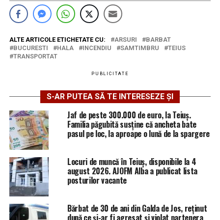
ALTE ARTICOLE ETICHETATE CU:
ARSURI
BARBAT
BUCURESTI
HALA
INCENDIU
SAMTIMBRU
TEIUS
TRANSPORTAT
PUBLICITATE
S-AR PUTEA SĂ TE INTERESEZE ȘI
Jaf de peste 300.000 de euro, la Teiuș.
Familia păgubită susține că ancheta bate
pasul pe loc, la aproape o lună de la spargere
Locuri de muncă în Teiuș, disponibile la 4
august 2026. AJOFM Alba a publicat lista
posturilor vacante
Bărbat de 30 de ani din Galda de Jos, reținut
după ce și-ar fi agresat și violat partenera