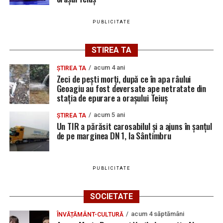
PUBLICITATE
STIREA TA
acum 4 ani
ȘTIREA TA
Zeci de pești morți, după ce în apa râului
Geoagiu au fost deversate ape netratate din
stația de epurare a orașului Teiuș
acum 5 ani
ȘTIREA TA
Un TIR a părăsit carosabilul și a ajuns în șanțul
de pe marginea DN 1, la Sântimbru
PUBLICITATE
SOCIETATE
acum 4 săptămâni
ÎNVĂȚĂMÂNT-CULTURĂ