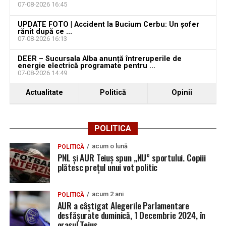
07-08-2026 16:45
ce și-ar fi agresat și violat partenera
UPDATE FOTO | Accident la Bucium Cerbu: Un șofer
rănit după ce ...
07-08-2026 16:13
DEER – Sucursala Alba anunță întreruperile de
energie electrică programate pentru ...
07-08-2026 14:49
Actualitate
Politică
Opinii
POLITICA
acum o lună
POLITICĂ
PNL și AUR Teiuș spun „NU” sportului. Copiii
plătesc prețul unui vot politic
acum 2 ani
POLITICĂ
AUR a câștigat Alegerile Parlamentare
desfășurate duminică, 1 Decembrie 2024, în
orașul Teiuș