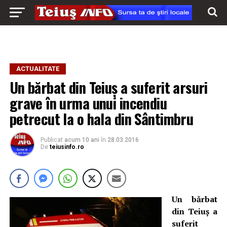
ACTUALITATE
Un bărbat din Teiuș a suferit arsuri
grave în urma unui incendiu
petrecut la o hala din Sântimbru
Publicat
acum 10 ani
în
28.03.2016
De
teiusinfo.ro
Un bărbat
din Teiuș a
suferit