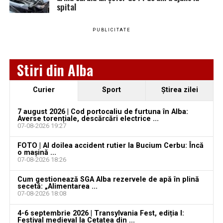
spital
YouTube
Instagram
WhatsApp
Facebook
X
TikTok
PUBLICITATE
Ultimele știri din Teiuș
Jaf de peste 300.000 de euro, la Teiuș. Familia
Stiri din Alba
păgubită susține că ancheta bate pasul pe loc, la
aproape o lună de la spargere
Curier
Sport
Ştirea zilei
Locuri de muncă în Sântimbru, disponibile la 4
august 2026. AJOFM Alba a publicat lista posturilor
7 august 2026 | Cod portocaliu de furtuna în Alba:
Averse torențiale, descărcări electrice ...
vacante
07-08-2026 19:27
Locuri de muncă în Galda de Jos, disponibile la 4
FOTO | Al doilea accident rutier la Bucium Cerbu: Încă
august 2026. AJOFM Alba a publicat lista posturilor
o mașină ...
07-08-2026 18:26
vacante
Cum gestionează SGA Alba rezervele de apă în plină
Locuri de muncă în Teiuș, disponibile la 4 august
secetă: „Alimentarea ...
2026. AJOFM Alba a publicat lista posturilor
07-08-2026 18:08
vacante
4-6 septembrie 2026 | Transylvania Fest, ediția I:
Festival medieval la Cetatea din ...
Bărbat de 30 de ani din Galda de Jos, reținut după