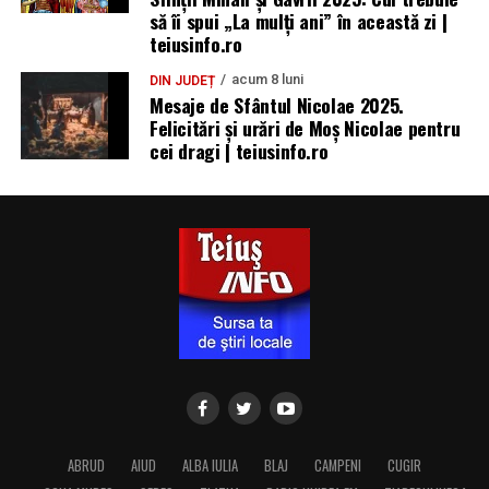
să îi spui „La mulţi ani” în această zi |
teiusinfo.ro
acum 8 luni
DIN JUDEȚ
Mesaje de Sfântul Nicolae 2025.
Felicitări și urări de Moș Nicolae pentru
cei dragi | teiusinfo.ro
ABRUD
AIUD
ALBA IULIA
BLAJ
CAMPENI
CUGIR