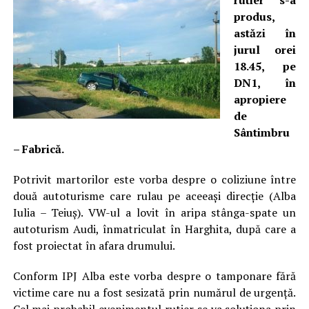
rutier s-a
produs,
astăzi în
jurul orei
18.45, pe
DN1, în
apropiere
de
Sântimbru
– Fabrică.
Potrivit martorilor este vorba despre o coliziune între
două autoturisme care rulau pe aceeași direcție (Alba
Iulia – Teiuș). VW-ul a lovit în aripa stânga-spate un
autoturism Audi, înmatriculat în Harghita, după care a
fost proiectat în afara drumului.
Conform IPJ Alba este vorba despre o tamponare fără
victime care nu a fost sesizată prin numărul de urgență.