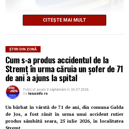
CITEȘTE MAI MULT
Potrivit Inspectoratului de Poliție Județean Alba, din
cercetările efectuate până în acest moment a reieșit că,
în seara zilei de 1 august 2026, pe fondul geloziei și al
consumului de alcool, bărbatul și-ar fi agresat fizic
ȘTIRI DIN ZONĂ
partenera, o femeie în vârstă de 28 de ani, în timp ce se
Cum s-a produs accidentul de la
aflau la domiciliul acestuia.
Stremț în urma căruia un șofer de 71
Ulterior, acesta ar fi întreținut raporturi sexuale cu
de ani a ajuns la spital
femeia împotriva voinței acesteia, motiv pentru care
polițiștii efectuează cercetări și sub aspectul săvârșirii
Publicat
acum 2 săptămâni
în
26.07.2026
infracțiunii de viol.
De
teiusinfo.ro
Totodată, polițiștii au emis pe numele bărbatului un
Un bărbat în vârstă de 71 de ani, din comuna Galda
ordin de protecție provizoriu, valabil pentru o perioadă
de Jos, a fost rănit în urma unui accident rutier
de cinci zile, prin care i-a fost interzis să se apropie de
produs sâmbătă seara, 25 iulie 2026, în localitatea
victimă.
Stremț.