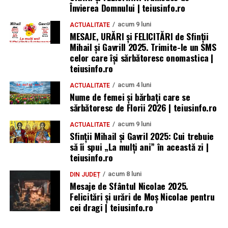
Învierea Domnului | teiusinfo.ro
acum 9 luni
ACTUALITATE
MESAJE, URĂRI și FELICITĂRI de Sfinții
Mihail și Gavrill 2025. Trimite-le un SMS
celor care își sărbătoresc onomastica |
teiusinfo.ro
acum 4 luni
ACTUALITATE
Nume de femei și bărbați care se
sărbătoresc de Florii 2026 | teiusinfo.ro
acum 9 luni
ACTUALITATE
Sfinții Mihail și Gavril 2025: Cui trebuie
să îi spui „La mulţi ani” în această zi |
teiusinfo.ro
acum 8 luni
DIN JUDEȚ
Mesaje de Sfântul Nicolae 2025.
Felicitări și urări de Moș Nicolae pentru
cei dragi | teiusinfo.ro