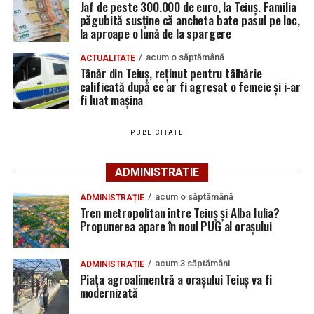
Jaf de peste 300.000 de euro, la Teiuș. Familia
pentru control un ansamblu format dintr-un tractor și
păgubită susține că ancheta bate pasul pe loc,
o remorcă ce nu avea aplicate numere de înmatriculare.
la aproape o lună de la spargere
Urmărește Ziarul Unirea pe Social Media
În urma verificărilor, oamenii legii au constatat că
acum o săptămână
ACTUALITATE
Tânăr din Teiuș, reținut pentru tâlhărie
șoferul, un bărbat de 65 de ani din Galda de Jos,
nu
calificată după ce ar fi agresat o femeie și i-ar
deține permis de conducere pentru nicio categorie
fi luat mașina
YouTube
Instagram
WhatsApp
Facebook
X
TikTok
de vehicule
, iar remorca tractată
nu este înregistrată
în circulație
.
PUBLICITATE
Ultimele știri din Teiuș
Polițiștii au deschis un dosar penal și continuă
cercetările sub aspectul săvârșirii infracțiunilor de
ADMINISTRATIE
Jaf de peste 300.000 de euro, la Teiuș. Familia
conducere fără permis de conducere
și
punerea în
păgubită susține că ancheta bate pasul pe loc, la
acum o săptămână
ADMINISTRAȚIE
circulație sau conducerea unui vehicul
aproape o lună de la spargere
Tren metropolitan între Teiuș și Alba Iulia?
neînmatriculat
.
Propunerea apare în noul PUG al orașului
Locuri de muncă în Sântimbru, disponibile la 4
august 2026. AJOFM Alba a publicat lista posturilor
acum 3 săptămâni
ADMINISTRAȚIE
vacante
Piața agroalimentră a orașului Teiuș va fi
Adaugă teiusinfo.ro ca sursă
modernizată
Locuri de muncă în Galda de Jos, disponibile la 4
preferată pe Google
august 2026. AJOFM Alba a publicat lista posturilor