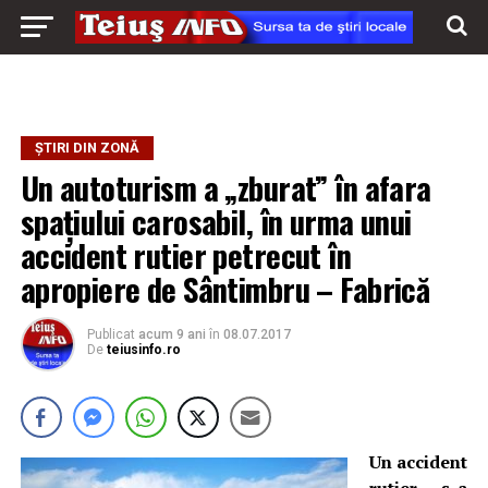
ȘTIRI DIN ZONĂ
Un autoturism a „zburat” în afara
spațiului carosabil, în urma unui
accident rutier petrecut în
apropiere de Sântimbru – Fabrică
Publicat
acum 9 ani
în
08.07.2017
De
teiusinfo.ro
Un accident