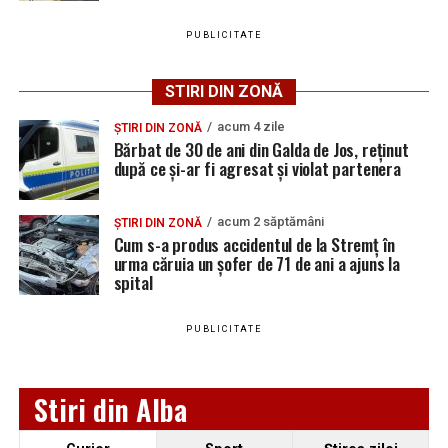
vacante
PUBLICITATE
Locuri de muncă în Teiuș, disponibile la 4 august
2026. AJOFM Alba a publicat lista posturilor
STIRI DIN ZONĂ
Urmărește Ziarul Unirea pe Social Media
vacante
acum 4 zile
Bărbat de 30 de ani din Galda de Jos, reținut după
ȘTIRI DIN ZONĂ
Bărbat de 30 de ani din Galda de Jos, reținut
ce și-ar fi agresat și violat partenera
după ce și-ar fi agresat și violat partenera
YouTube
Instagram
WhatsApp
Facebook
X
TikTok
acum 2 săptămâni
ȘTIRI DIN ZONĂ
Cum s-a produs accidentul de la Stremț în
Ultimele știri din Teiuș
urma căruia un șofer de 71 de ani a ajuns la
spital
Jaf de peste 300.000 de euro, la Teiuș. Familia
păgubită susține că ancheta bate pasul pe loc, la
PUBLICITATE
aproape o lună de la spargere
Locuri de muncă în Sântimbru, disponibile la 4
Stiri din Alba
august 2026. AJOFM Alba a publicat lista posturilor
vacante