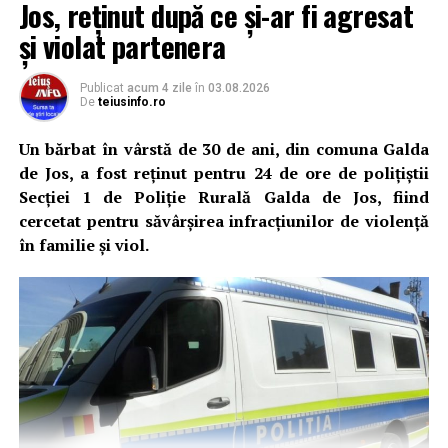
Jos, reținut după ce și-ar fi agresat
și violat partenera
Publicat
acum 4 zile
în
03.08.2026
De
teiusinfo.ro
Un bărbat în vârstă de 30 de ani, din comuna Galda
de Jos, a fost reținut pentru 24 de ore de polițiștii
Secției 1 de Poliție Rurală Galda de Jos, fiind
cercetat pentru săvârșirea infracțiunilor de violență
în familie și viol.