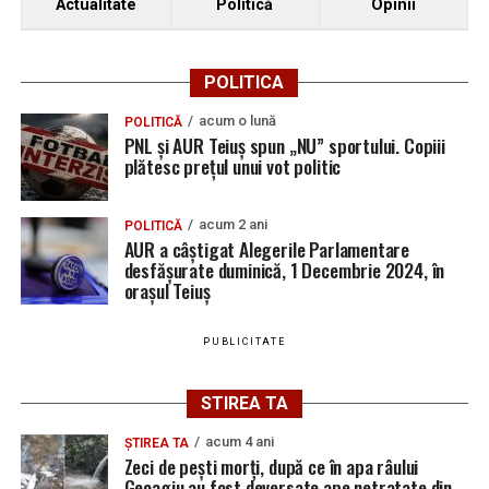
Actualitate
Politică
Opinii
POLITICA
acum o lună
POLITICĂ
PNL și AUR Teiuș spun „NU” sportului. Copiii
plătesc prețul unui vot politic
acum 2 ani
POLITICĂ
AUR a câștigat Alegerile Parlamentare
desfășurate duminică, 1 Decembrie 2024, în
orașul Teiuș
PUBLICITATE
STIREA TA
acum 4 ani
ȘTIREA TA
Zeci de pești morți, după ce în apa râului
Geoagiu au fost deversate ape netratate din