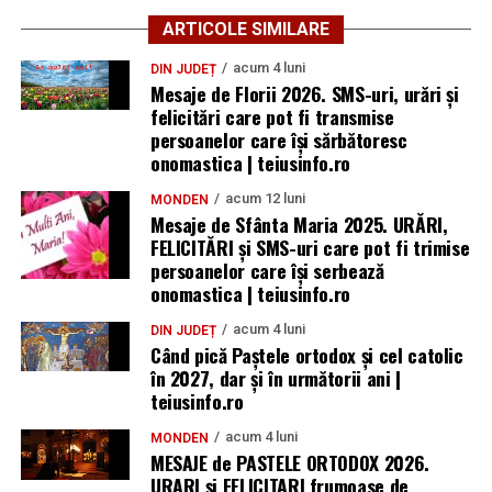
ARTICOLE SIMILARE
acum 4 luni
DIN JUDEȚ
Mesaje de Florii 2026. SMS-uri, urări și
felicitări care pot fi transmise
persoanelor care îşi sărbătoresc
onomastica | teiusinfo.ro
acum 12 luni
MONDEN
Mesaje de Sfânta Maria 2025. URĂRI,
FELICITĂRI și SMS-uri care pot fi trimise
persoanelor care își serbează
onomastica | teiusinfo.ro
acum 4 luni
DIN JUDEȚ
Când pică Paștele ortodox și cel catolic
în 2027, dar și în următorii ani |
teiusinfo.ro
acum 4 luni
MONDEN
MESAJE de PASTELE ORTODOX 2026.
URARI și FELICITARI frumoase de