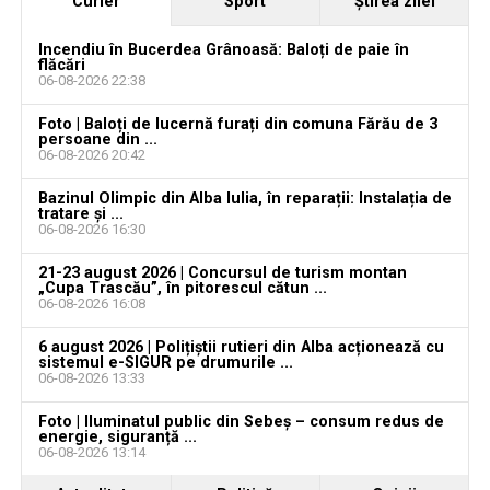
Curier
Sport
Ştirea zilei
Locuri de muncă în Galda de Jos, disponibile la 4
august 2026. AJOFM Alba a publicat lista posturilor
Incendiu în Bucerdea Grânoasă: Baloți de paie în
vacante
flăcări
06-08-2026 22:38
Locuri de muncă în Teiuș, disponibile la 4 august
Foto | Baloți de lucernă furați din comuna Fărău de 3
2026. AJOFM Alba a publicat lista posturilor
persoane din ...
vacante
06-08-2026 20:42
Bărbat de 30 de ani din Galda de Jos, reținut după
Bazinul Olimpic din Alba Iulia, în reparații: Instalația de
tratare și ...
ce și-ar fi agresat și violat partenera
06-08-2026 16:30
21-23 august 2026 | Concursul de turism montan
„Cupa Trascău”, în pitorescul cătun ...
06-08-2026 16:08
6 august 2026 | Polițiștii rutieri din Alba acționează cu
sistemul e-SIGUR pe drumurile ...
06-08-2026 13:33
Foto | Iluminatul public din Sebeș – consum redus de
energie, siguranță ...
06-08-2026 13:14