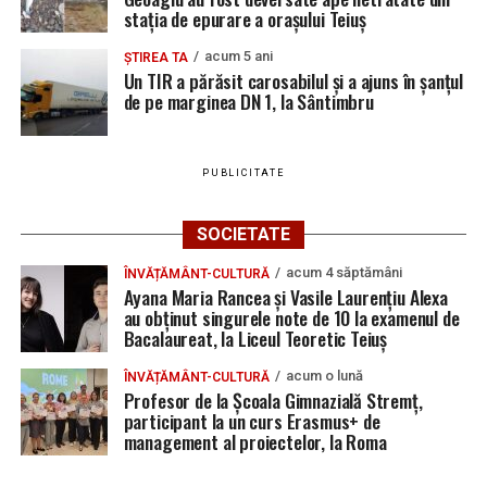
stația de epurare a orașului Teiuș
acum 5 ani
ȘTIREA TA
Un TIR a părăsit carosabilul și a ajuns în șanțul
de pe marginea DN 1, la Sântimbru
PUBLICITATE
SOCIETATE
acum 4 săptămâni
ÎNVĂȚĂMÂNT-CULTURĂ
Ayana Maria Rancea și Vasile Laurențiu Alexa
au obținut singurele note de 10 la examenul de
Bacalaureat, la Liceul Teoretic Teiuș
acum o lună
ÎNVĂȚĂMÂNT-CULTURĂ
Profesor de la Școala Gimnazială Stremț,
participant la un curs Erasmus+ de
management al proiectelor, la Roma