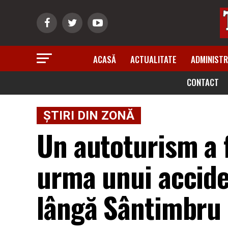
ACASĂ
ACTUALITATE
ADMINISTR
CONTACT
ȘTIRI DIN ZONĂ
Un autoturism a f
urma unui accide
lângă Sântimbru