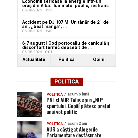
Economii serioase la energie într-un
oraș din Alba: iluminatul public, restrâns
06-08-2026 11:53
Accident pe DJ 107 M: Un tânăr de 21 de
ani, ,,beat mangă”, ...
06-08-2026 11:49
6-7 august | Cod portocaliu de caniculă și
disconfort termic deosebit de ...
06-08-2026 10:01
Actualitate
Politică
Opinii
POLITICA
acum o lună
POLITICĂ
PNL și AUR Teiuș spun „NU”
sportului. Copiii plătesc prețul
unui vot politic
acum 2 ani
POLITICĂ
AUR a câștigat Alegerile
Parlamentare desfășurate