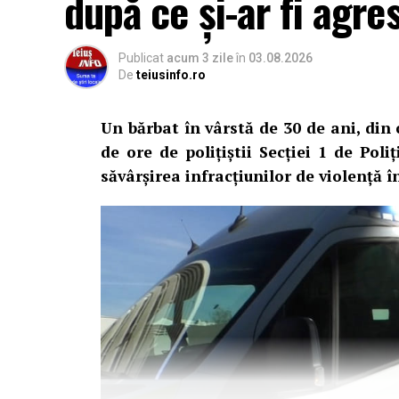
după ce și-ar fi agre
Publicat
acum 3 zile
în
03.08.2026
De
teiusinfo.ro
Un bărbat în vârstă de 30 de ani, din
de ore de polițiștii Secției 1 de Poli
săvârșirea infracțiunilor de violență în