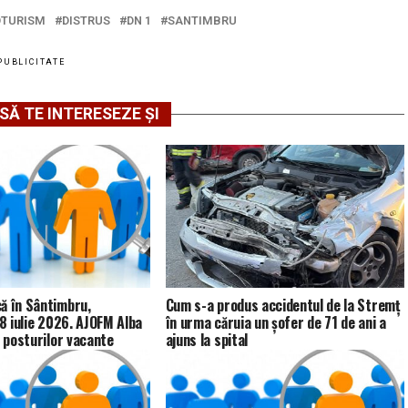
TURISM
DISTRUS
DN 1
SANTIMBRU
PUBLICITATE
SĂ TE INTERESEZE ȘI
ă în Sântimbru,
Cum s-a produs accidentul de la Stremț
28 iulie 2026. AJOFM Alba
în urma căruia un șofer de 71 de ani a
a posturilor vacante
ajuns la spital