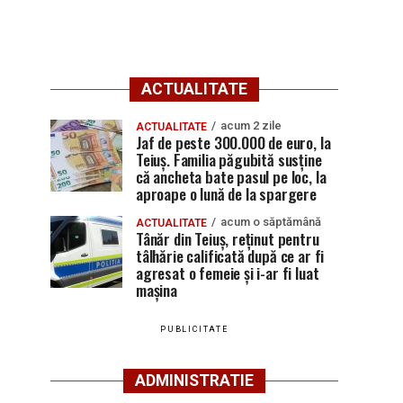
ACTUALITATE
acum 2 zile
ACTUALITATE
Jaf de peste 300.000 de euro, la
Teiuș. Familia păgubită susține
că ancheta bate pasul pe loc, la
aproape o lună de la spargere
acum o săptămână
ACTUALITATE
Tânăr din Teiuș, reținut pentru
tâlhărie calificată după ce ar fi
agresat o femeie și i-ar fi luat
mașina
PUBLICITATE
ADMINISTRATIE