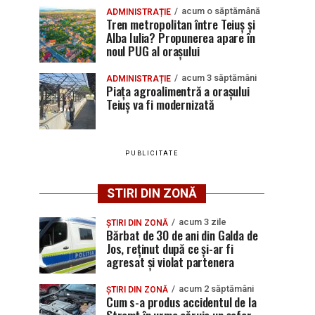
acum o săptămână
ADMINISTRAȚIE
Tren metropolitan între Teiuș și
Alba Iulia? Propunerea apare în
noul PUG al orașului
acum 3 săptămâni
ADMINISTRAȚIE
Piața agroalimentră a orașului
Teiuș va fi modernizată
PUBLICITATE
STIRI DIN ZONĂ
acum 3 zile
ȘTIRI DIN ZONĂ
Bărbat de 30 de ani din Galda de
Jos, reținut după ce și-ar fi
agresat și violat partenera
acum 2 săptămâni
ȘTIRI DIN ZONĂ
Cum s-a produs accidentul de la