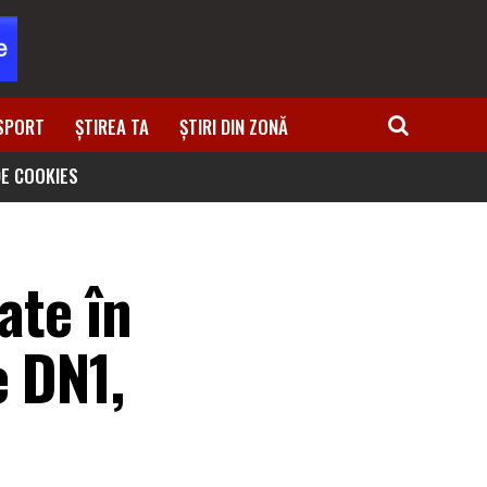
SPORT
ȘTIREA TA
ȘTIRI DIN ZONĂ
DE COOKIES
ate în
e DN1,