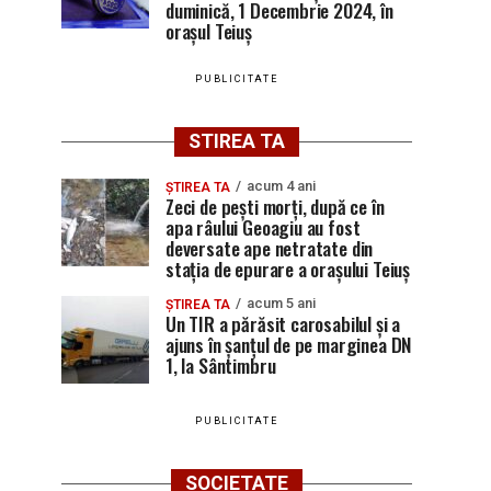
duminică, 1 Decembrie 2024, în
orașul Teiuș
PUBLICITATE
STIREA TA
acum 4 ani
ȘTIREA TA
Zeci de pești morți, după ce în
apa râului Geoagiu au fost
deversate ape netratate din
stația de epurare a orașului Teiuș
acum 5 ani
ȘTIREA TA
Un TIR a părăsit carosabilul și a
ajuns în șanțul de pe marginea DN
1, la Sântimbru
PUBLICITATE
SOCIETATE