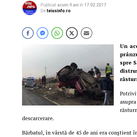
Publicat
acum 9 ani
în
17.02.2017
De
teiusinfo.ro
Un acc
prânzu
spre S
distru
răstur
Potrivi
asupra
răstur
descarcerare.
Bărbatul, în vârstă de 45 de ani era conștient 