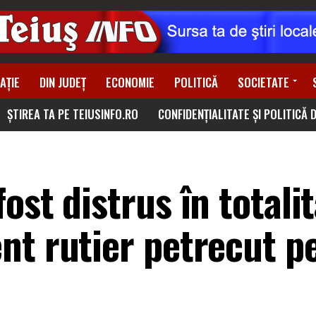
AȚIE
DIN JUDEȚ
ECONOMIE
POLITICĂ
SOCIETATE
ȘTIREA TA PE TEIUSINFO.RO
CONFIDENȚIALITATE ȘI POLITICĂ 
ost distrus în totalit
nt rutier petrecut p