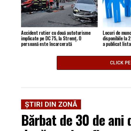
Accident rutier cu două autoturisme
Locuri de munc
implicate pe DC 75, la Stremț. O
disponibile la 
persoană este încarcerată
a publicat list
CLICK P
ȘTIRI DIN ZONĂ
Bărbat de 30 de ani d