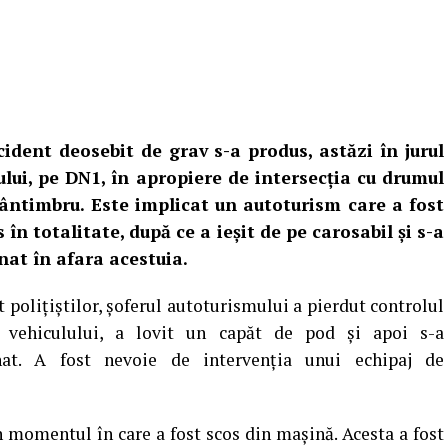
ident deosebit de grav s-a produs, astăzi în jurul
lui, pe DN1, în apropiere de intersecția cu drumul
ântimbru. Este implicat un autoturism care a fost
s în totalitate, după ce a ieșit de pe carosabil și s-a
nat în afara acestuia.
t polițiștilor, șoferul autoturismului a pierdut controlul
 vehiculului, a lovit un capăt de pod și apoi s-a
nat. A fost nevoie de intervenția unui echipaj de
în momentul în care a fost scos din mașină. Acesta a fost