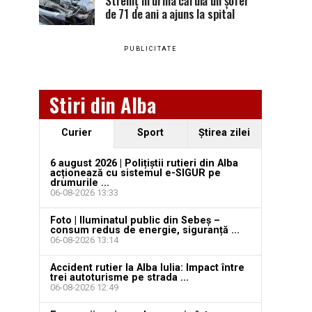
Stremț în urma căruia un șofer
de 71 de ani a ajuns la spital
PUBLICITATE
Stiri din Alba
Curier
Sport
Ştirea zilei
6 august 2026 | Polițiștii rutieri din Alba
acționează cu sistemul e-SIGUR pe
drumurile ...
06-08-2026 13:33
Foto | Iluminatul public din Sebeș –
consum redus de energie, siguranță ...
06-08-2026 13:14
Accident rutier la Alba Iulia: Impact între
trei autoturisme pe strada ...
06-08-2026 12:49