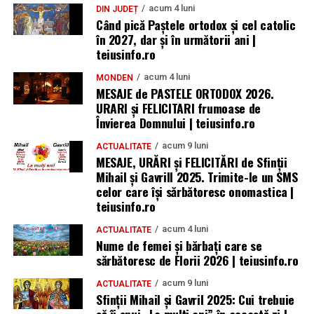
acum 4 luni
DIN JUDEȚ
Când pică Paștele ortodox și cel catolic
în 2027, dar și în următorii ani |
teiusinfo.ro
acum 4 luni
MONDEN
MESAJE de PASTELE ORTODOX 2026.
URARI și FELICITARI frumoase de
Învierea Domnului | teiusinfo.ro
acum 9 luni
ACTUALITATE
MESAJE, URĂRI și FELICITĂRI de Sfinții
Mihail și Gavrill 2025. Trimite-le un SMS
celor care își sărbătoresc onomastica |
teiusinfo.ro
acum 4 luni
ACTUALITATE
Nume de femei și bărbați care se
sărbătoresc de Florii 2026 | teiusinfo.ro
acum 9 luni
ACTUALITATE
Sfinții Mihail și Gavril 2025: Cui trebuie
să îi spui „La mulţi ani” în această zi |