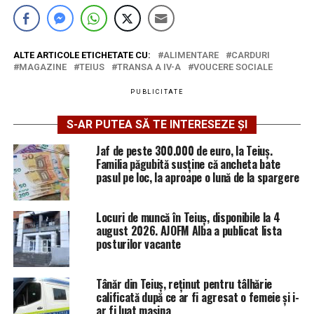
ALTE ARTICOLE ETICHETATE CU:
ALIMENTARE
CARDURI
MAGAZINE
TEIUS
TRANSA A IV-A
VOUCERE SOCIALE
PUBLICITATE
S-AR PUTEA SĂ TE INTERESEZE ȘI
Jaf de peste 300.000 de euro, la Teiuș.
Familia păgubită susține că ancheta bate
pasul pe loc, la aproape o lună de la spargere
Locuri de muncă în Teiuș, disponibile la 4
august 2026. AJOFM Alba a publicat lista
posturilor vacante
Tânăr din Teiuș, reținut pentru tâlhărie
calificată după ce ar fi agresat o femeie și i-
ar fi luat mașina