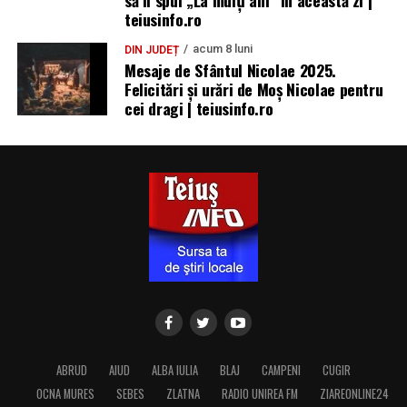
teiusinfo.ro
acum 8 luni
DIN JUDEȚ
Mesaje de Sfântul Nicolae 2025.
Felicitări și urări de Moș Nicolae pentru
cei dragi | teiusinfo.ro
ABRUD
AIUD
ALBA IULIA
BLAJ
CAMPENI
CUGIR
OCNA MURES
SEBES
ZLATNA
RADIO UNIREA FM
ZIAREONLINE24