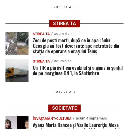
PUBLICITATE
STIREA TA
acum 4 ani
ȘTIREA TA
Zeci de pești morți, după ce în apa râului
Geoagiu au fost deversate ape netratate din
stația de epurare a orașului Teiuș
acum 5 ani
ȘTIREA TA
Un TIR a părăsit carosabilul și a ajuns în șanțul
de pe marginea DN 1, la Sântimbru
PUBLICITATE
SOCIETATE
acum 4 săptămâni
ÎNVĂȚĂMÂNT-CULTURĂ
Ayana Maria Rancea și Vasile Laurențiu Alexa