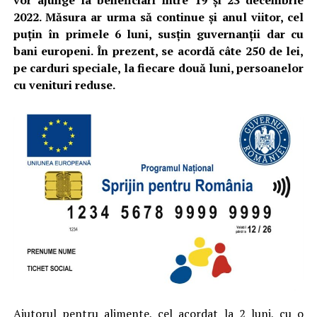
vor ajunge la beneficiari între 19 și 23 decembrie
2022. Măsura ar urma să continue și anul viitor, cel
puțin în primele 6 luni, susțin guvernanții dar cu
bani europeni. În prezent, se acordă câte 250 de lei,
pe carduri speciale, la fiecare două luni, persoanelor
cu venituri reduse.
Ajutorul pentru alimente, cel acordat la 2 luni, cu o