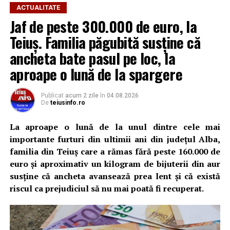
ACTUALITATE
Jaf de peste 300.000 de euro, la
Teiuș. Familia păgubită susține că
ancheta bate pasul pe loc, la
aproape o lună de la spargere
Publicat
acum 2 zile
în
04.08.2026
De
teiusinfo.ro
La aproape o lună de la unul dintre cele mai
importante furturi din ultimii ani din județul Alba,
familia din Teiuș care a rămas fără peste 160.000 de
euro și aproximativ un kilogram de bijuterii din aur
susține că ancheta avansează prea lent și că există
riscul ca prejudiciul să nu mai poată fi recuperat.