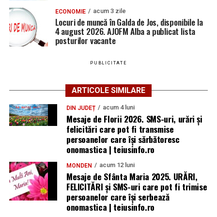
acum 3 zile
ECONOMIE
Locuri de muncă în Galda de Jos, disponibile la
4 august 2026. AJOFM Alba a publicat lista
posturilor vacante
PUBLICITATE
ARTICOLE SIMILARE
acum 4 luni
DIN JUDEȚ
Mesaje de Florii 2026. SMS-uri, urări și
felicitări care pot fi transmise
persoanelor care îşi sărbătoresc
onomastica | teiusinfo.ro
acum 12 luni
MONDEN
Mesaje de Sfânta Maria 2025. URĂRI,
FELICITĂRI și SMS-uri care pot fi trimise
persoanelor care își serbează
onomastica | teiusinfo.ro