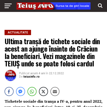
ACTUALITATE
Ultima tranșă de tichete sociale din
acest an ajunge înainte de Crăciun
la beneficiari. Vezi magazinele din
TEIUȘ unde se poate folosi cardul
Publicat
acum 4 ani
în
22.12.2022
De
teiusinfo.ro
Tichetele sociale din tranșa a IV-a, pentru anul 2022,