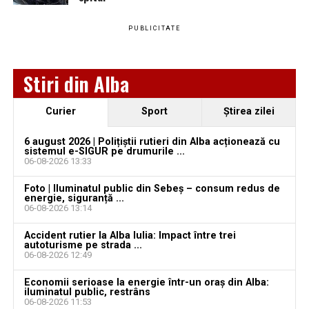
PUBLICITATE
Ultimele știri din Teiuș
Jaf de peste 300.000 de euro, la Teiuș. Familia
Stiri din Alba
păgubită susține că ancheta bate pasul pe loc, la
aproape o lună de la spargere
Curier
Sport
Ştirea zilei
Locuri de muncă în Sântimbru, disponibile la 4
august 2026. AJOFM Alba a publicat lista posturilor
6 august 2026 | Polițiștii rutieri din Alba acționează cu
sistemul e-SIGUR pe drumurile ...
vacante
06-08-2026 13:33
Locuri de muncă în Galda de Jos, disponibile la 4
Foto | Iluminatul public din Sebeș – consum redus de
august 2026. AJOFM Alba a publicat lista posturilor
energie, siguranță ...
06-08-2026 13:14
vacante
Accident rutier la Alba Iulia: Impact între trei
Locuri de muncă în Teiuș, disponibile la 4 august
autoturisme pe strada ...
2026. AJOFM Alba a publicat lista posturilor
06-08-2026 12:49
vacante
Economii serioase la energie într-un oraș din Alba:
iluminatul public, restrâns
Bărbat de 30 de ani din Galda de Jos, reținut după
06-08-2026 11:53