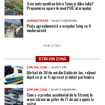
Bărbat de 30 de ani din Galda de Jos, reținut după
pe care le-ar fi amenințat.
Tren metropolitan între Teiuș și Alba Iulia?
vacante
ce și-ar fi agresat și violat partenera
Propunerea apare în noul PUG al orașului
La data de 19 iulie, polițiștii din Teiuș au dispus reținerea
Bărbat de 30 de ani din Galda de Jos, reținut după
acestuia pentru 24 de ore, iar cercetările continuă sub
ce și-ar fi agresat și violat partenera
acum 3 săptămâni
ADMINISTRAȚIE
aspectul săvârșirii infracțiunilor de amenințare și
Piața agroalimentră a orașului Teiuș va fi
distrugere.
modernizată
PUBLICITATE
Adaugă teiusinfo.ro ca sursă
preferată pe Google
STIRI DIN ZONĂ
acum 3 zile
ȘTIRI DIN ZONĂ
Bărbat de 30 de ani din Galda de Jos, reținut
după ce și-ar fi agresat și violat partenera
Urmărește Ziarul Unirea pe Social Media
acum 2 săptămâni
ȘTIRI DIN ZONĂ
Cum s-a produs accidentul de la Stremț în
urma căruia un șofer de 71 de ani a ajuns la
spital
YouTube
Instagram
WhatsApp
Facebook
X
TikTok