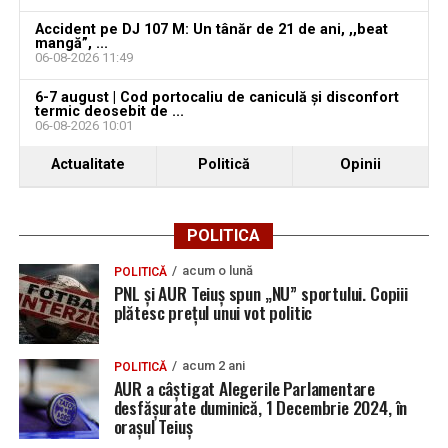
ce și-ar fi agresat și violat partenera
Accident pe DJ 107 M: Un tânăr de 21 de ani, ,,beat
mangă”, ...
06-08-2026 11:49
6-7 august | Cod portocaliu de caniculă și disconfort
termic deosebit de ...
06-08-2026 10:01
Actualitate
Politică
Opinii
POLITICA
acum o lună
POLITICĂ
PNL și AUR Teiuș spun „NU” sportului. Copiii
plătesc prețul unui vot politic
acum 2 ani
POLITICĂ
AUR a câștigat Alegerile Parlamentare
desfășurate duminică, 1 Decembrie 2024, în
orașul Teiuș