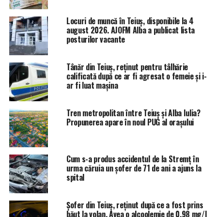
Locuri de muncă în Teiuș, disponibile la 4
august 2026. AJOFM Alba a publicat lista
posturilor vacante
Tânăr din Teiuș, reținut pentru tâlhărie
calificată după ce ar fi agresat o femeie și i-
ar fi luat mașina
Tren metropolitan între Teiuș și Alba Iulia?
Propunerea apare în noul PUG al orașului
Cum s-a produs accidentul de la Stremț în
urma căruia un șofer de 71 de ani a ajuns la
spital
Șofer din Teiuș, reținut după ce a fost prins
băut la volan. Avea o alcoolemie de 0,98 mg/l