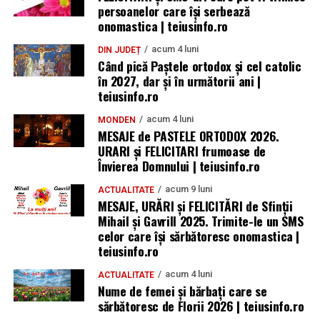
persoanelor care își serbează
onomastica | teiusinfo.ro
acum 4 luni
DIN JUDEȚ
Când pică Paștele ortodox și cel catolic
în 2027, dar și în următorii ani |
teiusinfo.ro
acum 4 luni
MONDEN
MESAJE de PASTELE ORTODOX 2026.
URARI și FELICITARI frumoase de
Învierea Domnului | teiusinfo.ro
acum 9 luni
ACTUALITATE
MESAJE, URĂRI și FELICITĂRI de Sfinții
Mihail și Gavrill 2025. Trimite-le un SMS
celor care își sărbătoresc onomastica |
teiusinfo.ro
acum 4 luni
ACTUALITATE
Nume de femei și bărbați care se
sărbătoresc de Florii 2026 | teiusinfo.ro