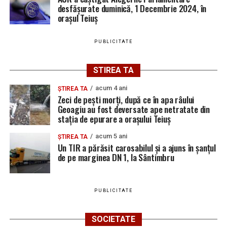
desfășurate duminică, 1 Decembrie 2024, în
orașul Teiuș
Urmărește Ziarul Unirea pe Social Media
PUBLICITATE
STIREA TA
YouTube
Instagram
WhatsApp
Facebook
X
TikTok
acum 4 ani
ȘTIREA TA
Zeci de pești morți, după ce în apa râului
Ultimele știri din Teiuș
Geoagiu au fost deversate ape netratate din
stația de epurare a orașului Teiuș
Jaf de peste 300.000 de euro, la Teiuș. Familia
acum 5 ani
ȘTIREA TA
păgubită susține că ancheta bate pasul pe loc, la
Un TIR a părăsit carosabilul și a ajuns în șanțul
de pe marginea DN 1, la Sântimbru
aproape o lună de la spargere
Locuri de muncă în Sântimbru, disponibile la 4
august 2026. AJOFM Alba a publicat lista posturilor
PUBLICITATE
vacante
Locuri de muncă în Galda de Jos, disponibile la 4
SOCIETATE
august 2026. AJOFM Alba a publicat lista posturilor