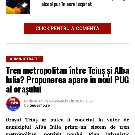
alcool pur în aerul expirat
CLICK PENTRU A COMENTA
ADMINISTRAȚIE
Tren metropolitan între Teiuș și Alba
Iulia? Propunerea apare în noul PUG
al orașului
Publicat
acum o săptămână
în
28.07.2026
De
teiusinfo.ro
Orașul Teiuș ar putea fi conectat în viitor de
municipiul Alba Iulia printr-un sistem de tren
metropolitan, potrivit noului Plan Urbanistic