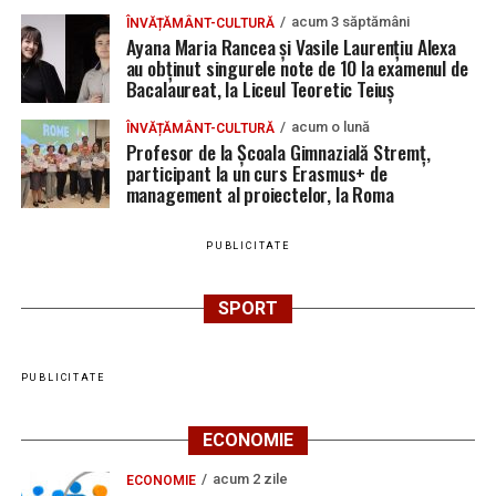
acum 3 săptămâni
ÎNVĂȚĂMÂNT-CULTURĂ
vacante
Ayana Maria Rancea și Vasile Laurențiu Alexa
au obținut singurele note de 10 la examenul de
Locuri de muncă în Teiuș, disponibile la 4 august
Bacalaureat, la Liceul Teoretic Teiuș
2026. AJOFM Alba a publicat lista posturilor
vacante
acum o lună
ÎNVĂȚĂMÂNT-CULTURĂ
Profesor de la Școala Gimnazială Stremț,
Bărbat de 30 de ani din Galda de Jos, reținut după
participant la un curs Erasmus+ de
ce și-ar fi agresat și violat partenera
management al proiectelor, la Roma
PUBLICITATE
SPORT
PUBLICITATE
ECONOMIE
acum 2 zile
ECONOMIE