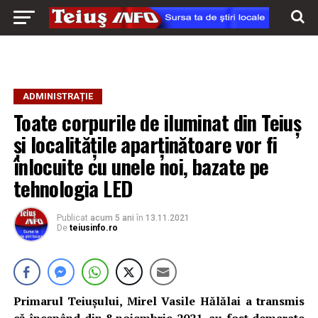
ADMINISTRAȚIE
Toate corpurile de iluminat din Teiuș
și localitățile aparținătoare vor fi
înlocuite cu unele noi, bazate pe
tehnologia LED
Publicat
acum 5 ani
în
13.11.2021
De
teiusinfo.ro
Primarul Teiușului, Mirel Vasile Hălălai a transmis