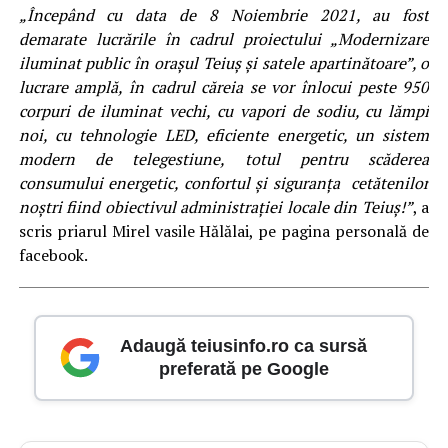
„Începând cu
data
de 8 Noiembrie 2021, au fost
demarate
lucrările
în
cadrul proiectului „Modernizare
iluminat public
în
orașul
Teiuș
și
satele apartinătoare”, o
lucrare
amplă
,
în
cadrul căreia
se
vor
înlocui
peste
950
corpuri de iluminat vechi, cu vapori de sodiu, cu
lămpi
noi, cu tehnologie LED,
eficiente
energetic, un
sistem
modern de telegestiune, totul pentru
scăderea
consumului energetic, confortul
și
siguranța
cetătenilor
noștri
fiind
obiectivul
administrației
locale
din
Teiuș
!”
, a
scris priarul Mirel vasile Hălălai, pe pagina personală de
facebook.
Adaugă teiusinfo.ro ca sursă
preferată pe Google