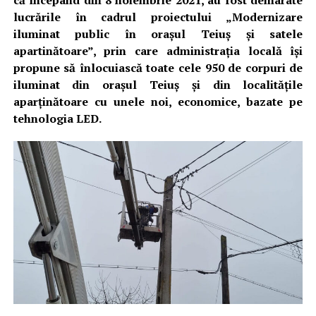
că începând din 8 noiembrie 2021,
au fost demarate
lucrările
în
cadrul proiectului „Modernizare
iluminat public
în
orașul
Teiuș
și
satele
apartinătoare”, prin care administrația locală își
propune să înlocuiască toate cele 950 de corpuri de
iluminat din orașul Teiuș și din localitățile
aparținătoare cu unele noi, economice, bazate pe
tehnologia LED.