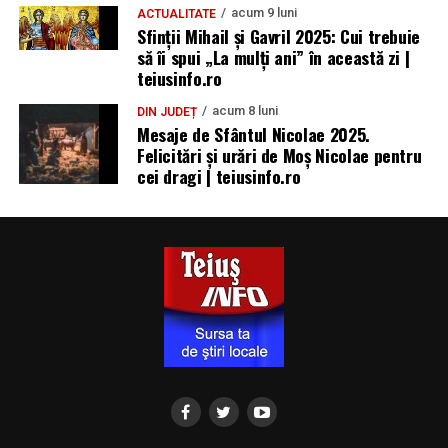
acum 9 luni
ACTUALITATE
Sfinții Mihail și Gavril 2025: Cui trebuie
să îi spui „La mulţi ani” în această zi |
teiusinfo.ro
acum 8 luni
DIN JUDEȚ
Mesaje de Sfântul Nicolae 2025.
Felicitări și urări de Moș Nicolae pentru
cei dragi | teiusinfo.ro