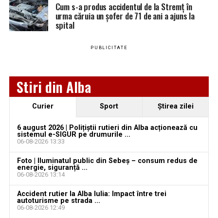
Cum s-a produs accidentul de la Stremț în
urma căruia un șofer de 71 de ani a ajuns la
spital
Adaugă teiusinfo.ro ca sursă
preferată pe Google
PUBLICITATE
Stiri din Alba
Urmărește Ziarul Unirea pe Social Media
Curier
Sport
Ştirea zilei
Ce spune IPJ Alba despre incident:
6 august 2026 | Polițiștii rutieri din Alba acționează cu
sistemul e-SIGUR pe drumurile ...
YouTube
Instagram
WhatsApp
Facebook
X
TikTok
06-08-2026 13:33
Potrivit IPJ Alba, la data de 21 iunie 2026, în jurul orei
Foto | Iluminatul public din Sebeș – consum redus de
12.12, Poliția Orașului Teiuș au fost sesizați, prin SNUAU
Ultimele știri din Teiuș
energie, siguranță ...
112, cu privire la faptul că, pe strada Decebal din oraș, a
06-08-2026 13:14
avut loc un eveniment rutier.
Jaf de peste 300.000 de euro, la Teiuș. Familia
Accident rutier la Alba Iulia: Impact între trei
autoturisme pe strada ...
păgubită susține că ancheta bate pasul pe loc, la
Polițiștii s-au deplasat la fața locului și au constatat
06-08-2026 12:49
aproape o lună de la spargere