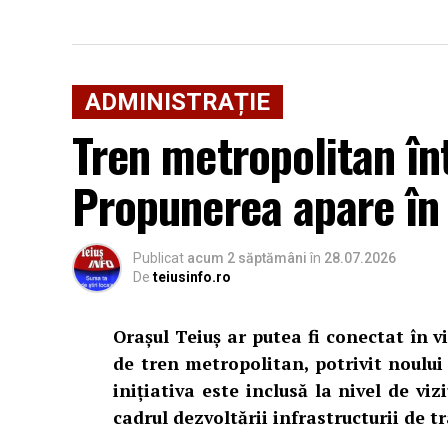
ADMINISTRAȚIE
Tren metropolitan înt
Propunerea apare în 
Publicat
acum 2 săptămâni
în
28.07.2026
De
teiusinfo.ro
Orașul Teiuș ar putea fi conectat în v
de tren metropolitan, potrivit noulu
inițiativa este inclusă la nivel de vi
cadrul dezvoltării infrastructurii de 