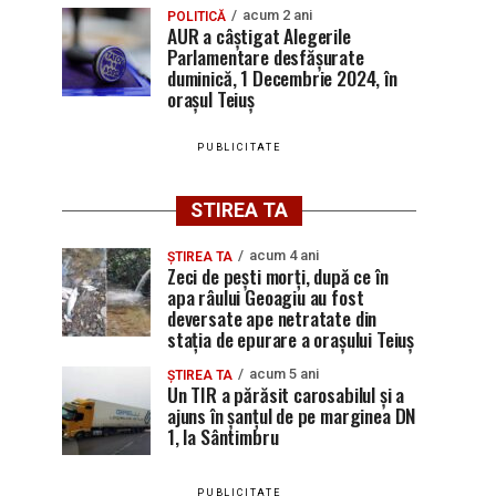
acum 2 ani
POLITICĂ
AUR a câștigat Alegerile
Parlamentare desfășurate
duminică, 1 Decembrie 2024, în
orașul Teiuș
PUBLICITATE
STIREA TA
acum 4 ani
ȘTIREA TA
Zeci de pești morți, după ce în
apa râului Geoagiu au fost
deversate ape netratate din
stația de epurare a orașului Teiuș
acum 5 ani
ȘTIREA TA
Un TIR a părăsit carosabilul și a
ajuns în șanțul de pe marginea DN
1, la Sântimbru
PUBLICITATE