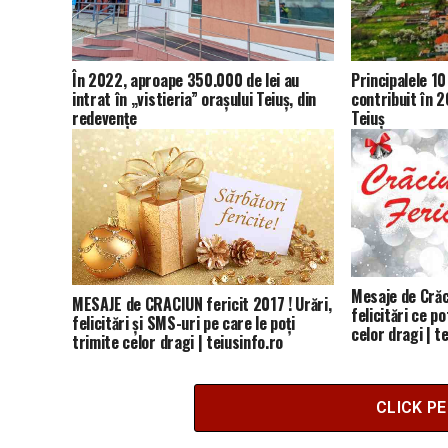
În 2022, aproape 350.000 de lei au
Principalele 1
intrat în „vistieria” orașului Teiuș, din
contribuit în 2
redevențe
Teiuș
Mesaje de Crăci
MESAJE de CRACIUN fericit 2017 ! Urări,
felicitări ce p
felicitări și SMS-uri pe care le poți
celor dragi | t
trimite celor dragi | teiusinfo.ro
CLICK P