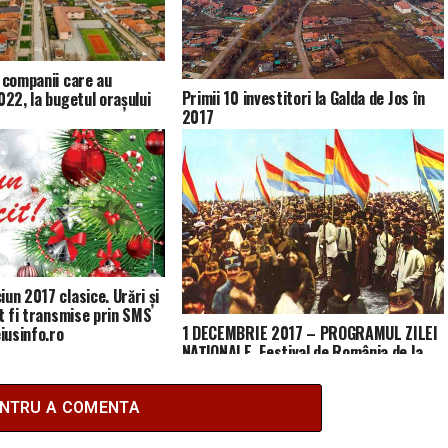
0 companii care au
Primii 10 investitori la Galda de Jos în
022, la bugetul orașului
2017
un 2017 clasice. Urări și
ot fi transmise prin SMS
1 DECEMBRIE 2017 – PROGRAMUL ZILEI
eiusinfo.ro
NAȚIONALE, Festival de România de la
Alba Iulia | teiusinfo.ro
ENTRU A COMENTA