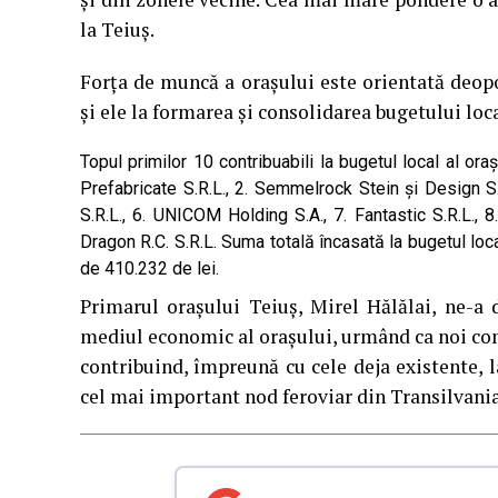
la Teiuș.
Forța de muncă a orașului este orientată deopo
și ele la formarea și consolidarea bugetului loca
Topul primilor 10 contribuabili la bugetul local al ora
Prefabricate S.R.L., 2. Semmelrock Stein și Design S
S.R.L., 6. UNICOM Holding S.A., 7. Fantastic S.R.L.,
Dragon R.C. S.R.L. Suma totală încasată la bugetul local
de 410.232 de lei.
Primarul orașului Teiuș, Mirel Hălălai, ne-a
mediul economic al orașului, urmând ca noi comp
contribuind, împreună cu cele deja existente, l
cel mai important nod feroviar din Transilvania