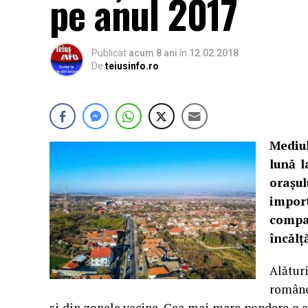
pe anul 2017
Publicat
acum 8 ani
în
12.02.2018
De
teiusinfo.ro
Mediu
lună l
orașu
impor
compa
încălț
Alături
române
și din zonele vecine. Cea mai mare pondere o 