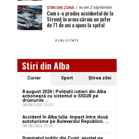
acum 2 săptămâni
ȘTIRI DIN ZONĂ
Cum s-a produs accidentul de la
Stremț în urma căruia un șofer
de 71 de ani a ajuns la spital
PUBLICITATE
Stiri din Alba
Curier
Sport
Ştirea zilei
8 august 2026 | Polițiștii rutieri din Alba
acționează cu sistemul e-SIGUR pe
drumurile ...
08-08-2026 13:23
Accident în Alba Iulia: Impact între două
autoturisme pe Bulevardul Republicii. ...
08-08-2026 13:25
Iluminatul public din Cugir, ajustat pe