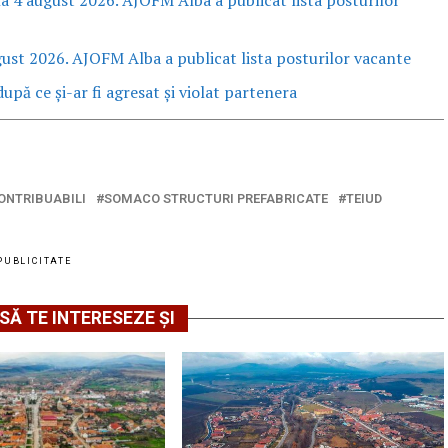
gust 2026. AJOFM Alba a publicat lista posturilor vacante
upă ce și-ar fi agresat și violat partenera
ONTRIBUABILI
SOMACO STRUCTURI PREFABRICATE
TEIUD
PUBLICITATE
SĂ TE INTERESEZE ȘI