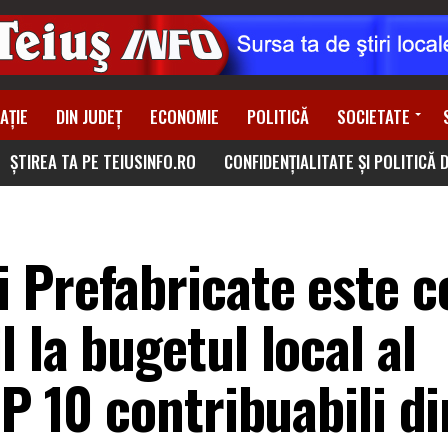
AȚIE
DIN JUDEȚ
ECONOMIE
POLITICĂ
SOCIETATE
ȘTIREA TA PE TEIUSINFO.RO
CONFIDENȚIALITATE ȘI POLITICĂ 
 Prefabricate este c
 la bugetul local al
OP 10 contribuabili di