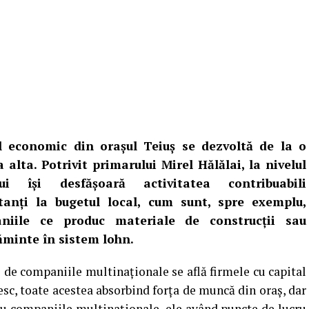
l economic din orașul Teiuș se dezvoltă de la o
a alta. Potrivit primarului Mirel Hălălai, la nivelul
lui își desfășoară activitatea contribuabili
tanți la bugetul local, cum sunt, spre exemplu,
niile ce produc materiale de construcții sau
ăminte în sistem lohn.
 de companiile multinaționale se află firmele cu capital
sc, toate acestea absorbind forța de muncă din oraș, dar
au companiile multinaționale, ele având puncte de lucru