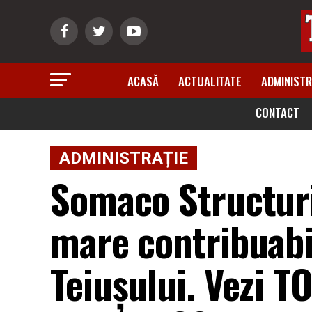
ACASĂ
ACTUALITATE
ADMINISTR
CONTACT
ADMINISTRAȚIE
Somaco Structuri
mare contribuabil
Teiușului. Vezi T