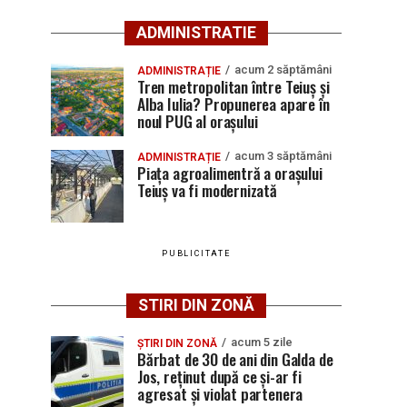
ADMINISTRATIE
acum 2 săptămâni
ADMINISTRAȚIE
Tren metropolitan între Teiuș și
Alba Iulia? Propunerea apare în
noul PUG al orașului
acum 3 săptămâni
ADMINISTRAȚIE
Piața agroalimentră a orașului
Teiuș va fi modernizată
PUBLICITATE
STIRI DIN ZONĂ
acum 5 zile
ȘTIRI DIN ZONĂ
Bărbat de 30 de ani din Galda de
Jos, reținut după ce și-ar fi
agresat și violat partenera