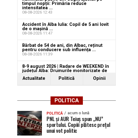
timpul nopții: Primăria reduce
intensitatea ...
08-08-2026 12:43
Accident în Alba Iulia: Copil de 5 ani lovit
de o mașină ...
08-08-2026 11:47
Bărbat de 54 de ani, din Albac, reținut
pentru conducere sub influența ...
08-08-2026 11:39
8-9 august 2026 | Radare de WEEKEND în
județul Alba: Drumurile monitorizate de
...
Actualitate
Politică
Opinii
07-08-2026 11:58
POLITICA
acum o lună
POLITICĂ
PNL și AUR Teiuș spun „NU”
sportului. Copiii plătesc prețul
unui vot politic