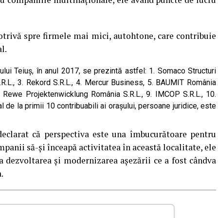
trivă spre firmele mai mici, autohtone, care contribuie
l.
șului Teiuș, în anul 2017, se prezintă astfel: 1. Somaco Structuri
.R.L., 3. Rekord S.R.L., 4. Mercur Business, 5. BAUMIT România
 8. Rewe Projektenwicklung România S.R.L., 9. IMCOP S.R.L., 10.
 de la primii 10 contribuabili ai orașului, persoane juridice, este
 declarat că perspectiva este una îmbucurătoare pentru
anii să-și înceapă activitatea în această localitate, ele
a dezvoltarea și modernizarea așezării ce a fost când­va
.