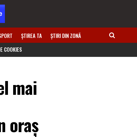
SPORT
ȘTIREA TA
ȘTIRI DIN ZONĂ
DE COOKIES
el mai
n oraș