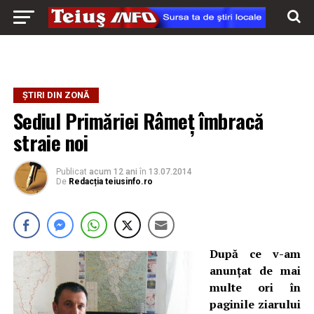
ȘTIRI DIN ZONĂ
Sediul Primăriei Râmeţ îmbracă
straie noi
Publicat
acum 12 ani
în
13.07.2014
De
Redacția teiusinfo.ro
După ce v-am
anunţat de mai
multe ori în
paginile ziarului