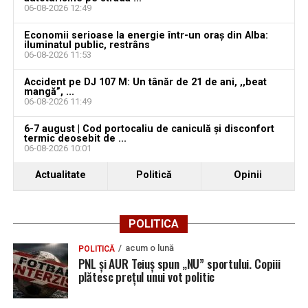
06-08-2026 12:49
Economii serioase la energie într-un oraș din Alba:
iluminatul public, restrâns
06-08-2026 11:53
Accident pe DJ 107 M: Un tânăr de 21 de ani, ,,beat
mangă”, ...
06-08-2026 11:49
6-7 august | Cod portocaliu de caniculă și disconfort
termic deosebit de ...
06-08-2026 10:01
Actualitate
Politică
Opinii
POLITICA
acum o lună
POLITICĂ
PNL și AUR Teiuș spun „NU” sportului. Copiii
plătesc prețul unui vot politic