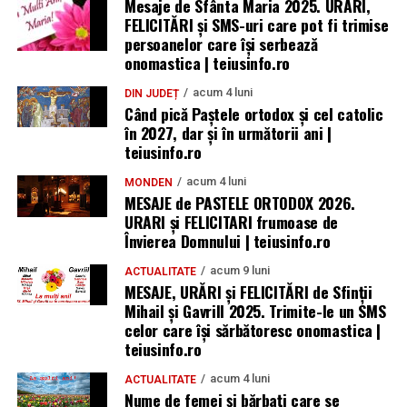
Mesaje de Sfânta Maria 2025. URĂRI,
FELICITĂRI și SMS-uri care pot fi trimise
persoanelor care își serbează
onomastica | teiusinfo.ro
acum 4 luni
DIN JUDEȚ
Când pică Paștele ortodox și cel catolic
în 2027, dar și în următorii ani |
teiusinfo.ro
acum 4 luni
MONDEN
MESAJE de PASTELE ORTODOX 2026.
URARI și FELICITARI frumoase de
Învierea Domnului | teiusinfo.ro
acum 9 luni
ACTUALITATE
MESAJE, URĂRI și FELICITĂRI de Sfinții
Mihail și Gavrill 2025. Trimite-le un SMS
celor care își sărbătoresc onomastica |
teiusinfo.ro
acum 4 luni
ACTUALITATE
Nume de femei și bărbați care se