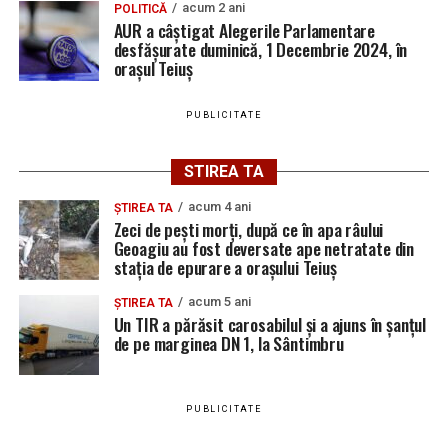
acum 2 ani
POLITICĂ
AUR a câștigat Alegerile Parlamentare
desfășurate duminică, 1 Decembrie 2024, în
orașul Teiuș
PUBLICITATE
STIREA TA
acum 4 ani
ȘTIREA TA
Zeci de pești morți, după ce în apa râului
Geoagiu au fost deversate ape netratate din
stația de epurare a orașului Teiuș
acum 5 ani
ȘTIREA TA
Un TIR a părăsit carosabilul și a ajuns în șanțul
de pe marginea DN 1, la Sântimbru
PUBLICITATE