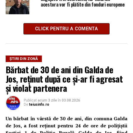
acestora vor fi plătite din fonduri europene
CLICK PENTRU A COMENTA
ȘTIRI DIN ZONĂ
Bărbat de 30 de ani din Galda de
Jos, reținut după ce și-ar fi agresat
și violat partenera
Publicat
acum 3 zile
în
03.08.2026
De
teiusinfo.ro
Un bărbat în vârstă de 30 de ani, din comuna Galda
de Jos, a fost reținut pentru 24 de ore de polițiștii
Secției 1 de Poliție Rurală Galda de Jos, fiind