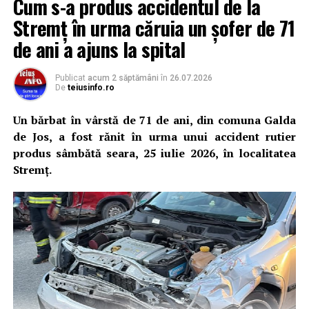
Cum s-a produs accidentul de la
aflau la domiciliul acestuia.
Stremț în urma căruia un șofer de 71
Ulterior, acesta ar fi întreținut raporturi sexuale cu
de ani a ajuns la spital
femeia împotriva voinței acesteia, motiv pentru care
polițiștii efectuează cercetări și sub aspectul săvârșirii
Publicat
acum 2 săptămâni
în
26.07.2026
infracțiunii de viol.
De
teiusinfo.ro
Totodată, polițiștii au emis pe numele bărbatului un
Un bărbat în vârstă de 71 de ani, din comuna Galda
ordin de protecție provizoriu, valabil pentru o perioadă
de Jos, a fost rănit în urma unui accident rutier
de cinci zile, prin care i-a fost interzis să se apropie de
produs sâmbătă seara, 25 iulie 2026, în localitatea
victimă.
Stremț.
Cercetările continuă pentru stabilirea tuturor
împrejurărilor în care s-au produs faptele și dispunerea
măsurilor legale.
Precizare:
Reținerea pentru 24 de ore reprezintă o
măsură procesuală. Persoana cercetată beneficiază de
prezumția de nevinovăție până la pronunțarea unei