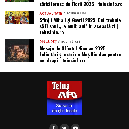
sărbătoresc de Florii 2026 | teiusinfo.ro
acum 9 luni
ACTUALITATE
Sfinții Mihail și Gavril 2025: Cui trebuie
să îi spui „La mulţi ani” în această zi |
teiusinfo.ro
acum 8 luni
DIN JUDEȚ
Mesaje de Sfântul Nicolae 2025.
Felicitări și urări de Moș Nicolae pentru
cei dragi | teiusinfo.ro