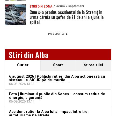
acum 2 săptămâni
ȘTIRI DIN ZONĂ
Cum s-a produs accidentul de la Stremț în
Ultimele știri din Teiuș
urma căruia un șofer de 71 de ani a ajuns la
spital
Jaf de peste 300.000 de euro, la Teiuș. Familia
păgubită susține că ancheta bate pasul pe loc, la
PUBLICITATE
aproape o lună de la spargere
Locuri de muncă în Sântimbru, disponibile la 4
Stiri din Alba
august 2026. AJOFM Alba a publicat lista posturilor
vacante
Curier
Sport
Ştirea zilei
Locuri de muncă în Galda de Jos, disponibile la 4
august 2026. AJOFM Alba a publicat lista posturilor
6 august 2026 | Polițiștii rutieri din Alba acționează cu
vacante
sistemul e-SIGUR pe drumurile ...
06-08-2026 13:33
Locuri de muncă în Teiuș, disponibile la 4 august
Foto | Iluminatul public din Sebeș – consum redus de
2026. AJOFM Alba a publicat lista posturilor
energie, siguranță ...
vacante
06-08-2026 13:14
Bărbat de 30 de ani din Galda de Jos, reținut după
Accident rutier la Alba Iulia: Impact între trei
autoturisme pe strada ...
ce și-ar fi agresat și violat partenera