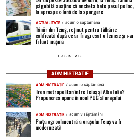
Locuri de muncă în Teiuș, disponibile la 4 august
Total voturi valabil exprimate
3060
păgubită susține că ancheta bate pasul pe loc,
2026. AJOFM Alba a publicat lista posturilor
la aproape o lună de la spargere
Total voturi nule
92
vacante
Coeficient electoral
204
acum o săptămână
ACTUALITATE
Bărbat de 30 de ani din Galda de Jos, reținut după
Tânăr din Teiuș, reținut pentru tâlhărie
calificată după ce ar fi agresat o femeie și i-ar
ce și-ar fi agresat și violat partenera
Rezultatele votului pentru funcția de primar al orașului
fi luat mașina
Teiuș:
PUBLICITATE
Candidat
Partid
Voturi
Procent
HĂLĂLAI
PARTIDUL SOCIAL
1.575
50,92 %
ADMINISTRATIE
MIREL-VASILE
DEMOCRAT
acum o săptămână
ADMINISTRAȚIE
BREAZ AUREL
PARTIDUL NAȚIONAL
877
28,35 %
Tren metropolitan între Teiuș și Alba Iulia?
LIBERAL
Propunerea apare în noul PUG al orașului
UNGUR MIHAI
ALIANȚA PENTRU
579
18,71 %
UNIREA ROMÂNILOR
acum 3 săptămâni
ADMINISTRAȚIE
SANDU
FORȚA DREPTEI
62
2,00 %
Piața agroalimentră a orașului Teiuș va fi
modernizată
BOGDAN-
GABRIEL