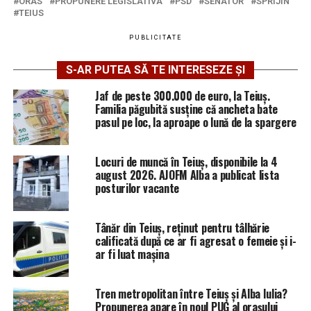
ORAS
PROPUNERE LEGISLATIVA
PSD
SENATOR
SPRIJIN
TEIUS
PUBLICITATE
S-AR PUTEA SĂ TE INTERESEZE ȘI
Jaf de peste 300.000 de euro, la Teiuș.
Familia păgubită susține că ancheta bate
pasul pe loc, la aproape o lună de la spargere
Locuri de muncă în Teiuș, disponibile la 4
august 2026. AJOFM Alba a publicat lista
posturilor vacante
Tânăr din Teiuș, reținut pentru tâlhărie
calificată după ce ar fi agresat o femeie și i-
ar fi luat mașina
Tren metropolitan între Teiuș și Alba Iulia?
Propunerea apare în noul PUG al orașului