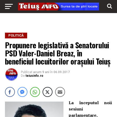
POLITICĂ
Propunere legislativă a Senatorului
PSD Valer-Daniel Breaz, în
beneficiul locuitorilor orașului Teiuș
Publicat
acum 9 ani
în
06.09.2017
De
teiusinfo.ro
La începutul noii
sesiuni
parlamentare,