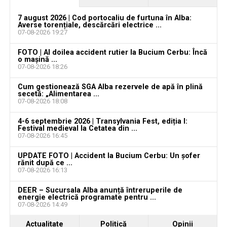
DREPTEI
7 august 2026 | Cod portocaliu de furtuna în Alba:
TOTAL
3.060
100%
13
2
15
Averse torențiale, descărcări electrice ...
07-08-2026 19:27
FOTO | Al doilea accident rutier la Bucium Cerbu: Încă
o mașină ...
07-08-2026 18:26
Cum gestionează SGA Alba rezervele de apă în plină
Adaugă teiusinfo.ro ca sursă
secetă: „Alimentarea ...
07-08-2026 18:08
preferată pe Google
4-6 septembrie 2026 | Transylvania Fest, ediția I:
Festival medieval la Cetatea din ...
07-08-2026 16:45
UPDATE FOTO | Accident la Bucium Cerbu: Un șofer
Urmărește Ziarul Unirea pe Social Media
rănit după ce ...
07-08-2026 16:13
DEER – Sucursala Alba anunță întreruperile de
energie electrică programate pentru ...
07-08-2026 14:49
YouTube
Instagram
WhatsApp
Facebook
X
TikTok
Actualitate
Politică
Opinii