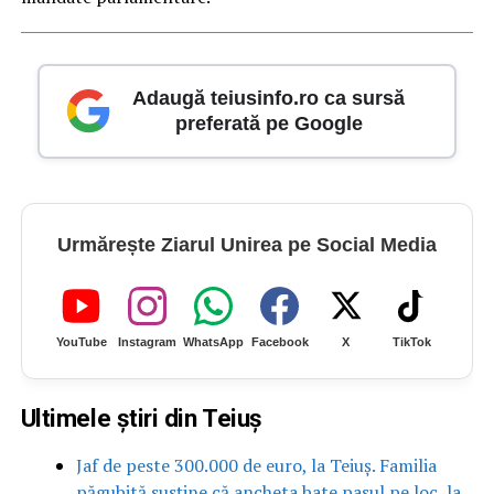
Adaugă teiusinfo.ro ca sursă
preferată pe Google
Urmărește Ziarul Unirea pe Social Media
YouTube
Instagram
WhatsApp
Facebook
X
TikTok
Ultimele știri din Teiuș
Jaf de peste 300.000 de euro, la Teiuș. Familia
păgubită susține că ancheta bate pasul pe loc, la