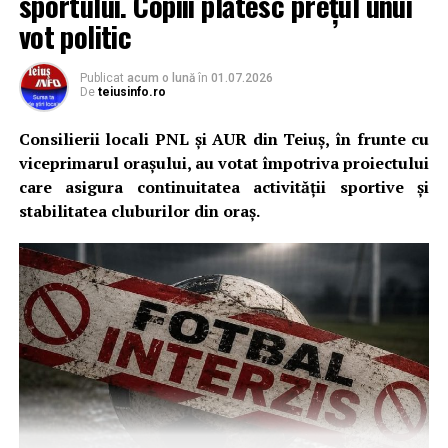
sportului. Copiii plătesc prețul unui
vot politic
Publicat
acum o lună
în
01.07.2026
De
teiusinfo.ro
Consilierii locali PNL și AUR din Teiuș, în frunte cu
viceprimarul orașului, au votat împotriva proiectului
care asigura continuitatea activității sportive și
stabilitatea cluburilor din oraș.