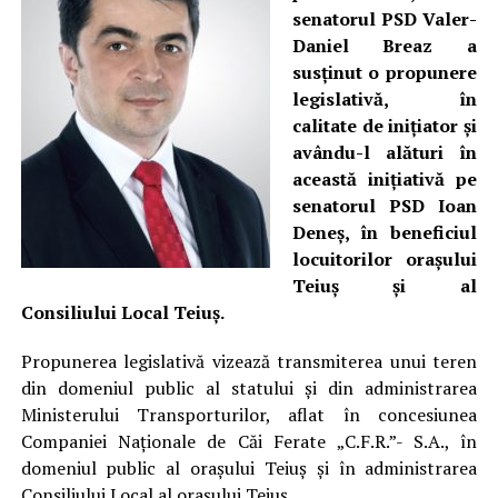
senatorul PSD Valer-
Daniel Breaz a
susținut o propunere
legislativă, în
calitate de inițiator și
avându-l alături în
această inițiativă pe
senatorul PSD Ioan
Deneș, în beneficiul
locuitorilor orașului
Teiuș și al
Consiliului Local Teiuș.
Propunerea legislativă vizează transmiterea unui teren
din domeniul public al statului şi din administrarea
Ministerului Transporturilor, aflat în concesiunea
Companiei Naţionale de Căi Ferate „C.F.R.”- S.A., în
domeniul public al oraşului Teiuş şi în administrarea
Consiliului Local al oraşului Teiuş.