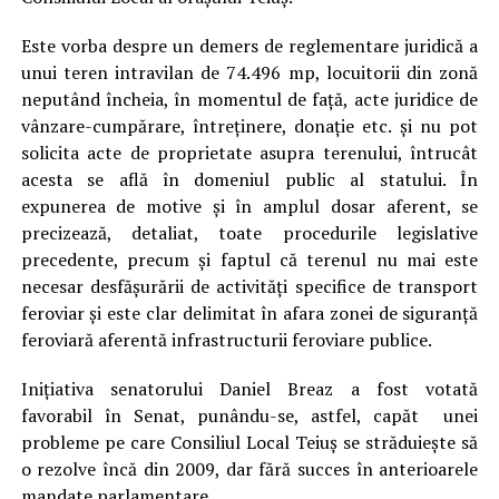
Este vorba despre un demers de reglementare juridică a
unui teren intravilan de 74.496 mp, locuitorii din zonă
neputând încheia, în momentul de față, acte juridice de
vânzare-cumpărare, întreținere, donație etc. și nu pot
solicita acte de proprietate asupra terenului, întrucât
acesta se află în domeniul public al statului. În
expunerea de motive și în amplul dosar aferent, se
precizează, detaliat, toate procedurile legislative
precedente, precum și faptul că terenul nu mai este
necesar desfășurării de activități specifice de transport
feroviar și este clar delimitat în afara zonei de siguranță
feroviară aferentă infrastructurii feroviare publice.
Inițiativa senatorului Daniel Breaz a fost votată
favorabil în Senat, punându-se, astfel, capăt unei
probleme pe care Consiliul Local Teiuș se străduiește să
o rezolve încă din 2009, dar fără succes în anterioarele
mandate parlamentare.