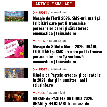
ARTICOLE SIMILARE
acum 4 luni
DIN JUDEȚ
Mesaje de Florii 2026. SMS-uri, urări și
felicitări care pot fi transmise
persoanelor care îşi sărbătoresc
onomastica | teiusinfo.ro
acum 12 luni
MONDEN
Mesaje de Sfânta Maria 2025. URĂRI,
FELICITĂRI și SMS-uri care pot fi trimise
persoanelor care își serbează
onomastica | teiusinfo.ro
acum 4 luni
DIN JUDEȚ
Când pică Paștele ortodox și cel catolic
în 2027, dar și în următorii ani |
teiusinfo.ro
acum 4 luni
MONDEN
MESAJE de PASTELE ORTODOX 2026.
URARI și FELICITARI frumoase de