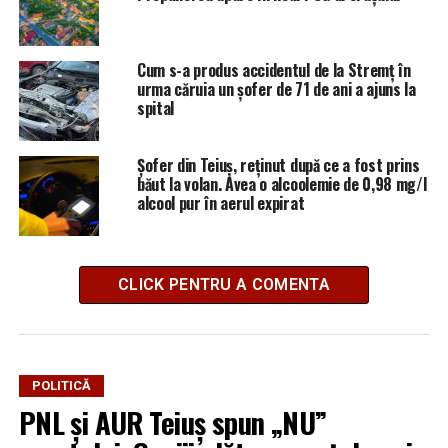
Cum s-a produs accidentul de la Stremț în
urma căruia un șofer de 71 de ani a ajuns la
spital
Șofer din Teiuș, reținut după ce a fost prins
băut la volan. Avea o alcoolemie de 0,98 mg/l
alcool pur în aerul expirat
CLICK PENTRU A COMENTA
POLITICĂ
PNL și AUR Teiuș spun „NU”