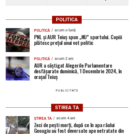
Ultimele știri din Teiuș
POLITICA
Jaf de peste 300.000 de euro, la Teiuș. Familia
păgubită susține că ancheta bate pasul pe loc, la
acum o lună
POLITICĂ
aproape o lună de la spargere
PNL și AUR Teiuș spun „NU” sportului. Copiii
plătesc prețul unui vot politic
Locuri de muncă în Sântimbru, disponibile la 4
august 2026. AJOFM Alba a publicat lista posturilor
vacante
acum 2 ani
POLITICĂ
AUR a câștigat Alegerile Parlamentare
Locuri de muncă în Galda de Jos, disponibile la 4
desfășurate duminică, 1 Decembrie 2024, în
orașul Teiuș
august 2026. AJOFM Alba a publicat lista posturilor
vacante
PUBLICITATE
Locuri de muncă în Teiuș, disponibile la 4 august
2026. AJOFM Alba a publicat lista posturilor
STIREA TA
vacante
Bărbat de 30 de ani din Galda de Jos, reținut după
acum 4 ani
ȘTIREA TA
Zeci de pești morți, după ce în apa râului
ce și-ar fi agresat și violat partenera
Geoagiu au fost deversate ape netratate din