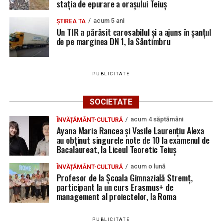
stația de epurare a orașului Teiuș
acum 5 ani
ȘTIREA TA
Un TIR a părăsit carosabilul și a ajuns în șanțul
de pe marginea DN 1, la Sântimbru
PUBLICITATE
SOCIETATE
acum 4 săptămâni
ÎNVĂȚĂMÂNT-CULTURĂ
Ayana Maria Rancea și Vasile Laurențiu Alexa
au obținut singurele note de 10 la examenul de
Bacalaureat, la Liceul Teoretic Teiuș
acum o lună
ÎNVĂȚĂMÂNT-CULTURĂ
Profesor de la Școala Gimnazială Stremț,
participant la un curs Erasmus+ de
management al proiectelor, la Roma
PUBLICITATE