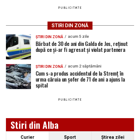
TOTAL
–
3.093
100%
PUBLICITATE
Rezultatele votului pentru Consiliul Local al orașului
STIRI DIN ZONĂ
Teiuș:
acum 5 zile
ȘTIRI DIN ZONĂ
Candidat
Voturi
Procent
Mandate
Mandate
Manda
Bărbat de 30 de ani din Galda de Jos, reținut
faza 1
faza 2
total
după ce și-ar fi agresat și violat partenera
PARTIDUL
1.286
42,02 %
6
0
6
SOCIAL
acum 2 săptămâni
ȘTIRI DIN ZONĂ
DEMOCRAT
Cum s-a produs accidentul de la Stremț în
urma căruia un șofer de 71 de ani a ajuns la
PARTIDUL
926
30,26 %
4
1
5
spital
NAȚIONAL
LIBERAL
PUBLICITATE
ALIANȚA
673
21,99 %
3
0
3
PENTRU
UNIREA
Stiri din Alba
ROMÂNILOR
FORȚA
175
5,71 %
0
1
1
Curier
Sport
Ştirea zilei