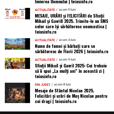
Învierea Domnului | teiusinfo.ro
acum 9 luni
ACTUALITATE
MESAJE, URĂRI și FELICITĂRI de Sfinții
Mihail și Gavrill 2025. Trimite-le un SMS
celor care își sărbătoresc onomastica |
teiusinfo.ro
acum 4 luni
ACTUALITATE
Nume de femei și bărbați care se
sărbătoresc de Florii 2026 | teiusinfo.ro
acum 9 luni
ACTUALITATE
Sfinții Mihail și Gavril 2025: Cui trebuie
să îi spui „La mulţi ani” în această zi |
teiusinfo.ro
acum 8 luni
DIN JUDEȚ
Mesaje de Sfântul Nicolae 2025.
Felicitări și urări de Moș Nicolae pentru
cei dragi | teiusinfo.ro