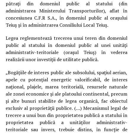
pătraţi din domeniul public al statului (din
administrarea Ministerului Transporturilor), aflat în
concesiunea C.F.R S.A., în domeniul public al oraşului
Teiuş şi în administrarea Consiliului Local Teiuş.
Legea reglementează trecerea unui teren din domeniul
public al statului în domeniul public al unei unităţi
administrativ-teritoriale (oraşul Teiuş) în vederea
realizării unor investiţii de utilitate publică.
„Bogăţiile de interes public ale subsolului, spaţiul aerian,
apele cu potenţial energetic valorificabil, de interes
naţional, plajele, marea teritorială, resursele naturale
ale zonei economice şi ale platoului continental, precum
şi alte bunuri stabilite de legea organică, fac obiectul
exclusiv al proprietăţii publice. (…) Mecanismul legal de
trecere a unui bun din proprietatea publică a statului în
proprietatea publică a unităţilor administrativ-
teritoriale sau invers, trebuie distins, în funcţie de