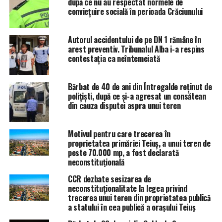
după ce nu au respectat normele de
conviețuire socială în perioada Crăciunului
Autorul accidentului de pe DN 1 rămâne în
arest preventiv. Tribunalul Alba i-a respins
contestația ca neîntemeiată
Bărbat de 40 de ani din Întregalde reținut de
polițiști, după ce și-a agresat un consătean
din cauza disputei aspra unui teren
Motivul pentru care trecerea în
proprietatea primăriei Teiuș, a unui teren de
peste 70.000 mp, a fost declarată
neconstituțională
CCR dezbate sesizarea de
neconstituţionalitate la legea privind
trecerea unui teren din proprietatea publică
a statului în cea publică a orașului Teiuș