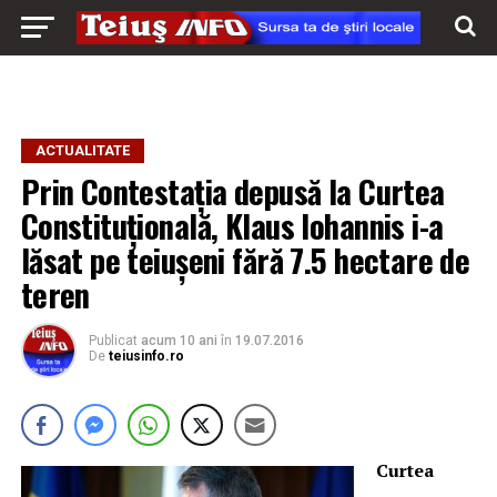
ACTUALITATE
Prin Contestația depusă la Curtea
Constituțională, Klaus Iohannis i-a
lăsat pe teiușeni fără 7.5 hectare de
teren
Publicat
acum 10 ani
în
19.07.2016
De
teiusinfo.ro
Curtea