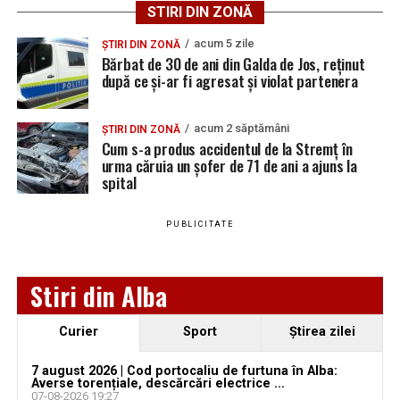
preferată pe Google
STIRI DIN ZONĂ
acum 5 zile
ȘTIRI DIN ZONĂ
Bărbat de 30 de ani din Galda de Jos, reținut
după ce și-ar fi agresat și violat partenera
Urmărește Ziarul Unirea pe Social Media
acum 2 săptămâni
ȘTIRI DIN ZONĂ
Cum s-a produs accidentul de la Stremț în
urma căruia un șofer de 71 de ani a ajuns la
spital
YouTube
Instagram
WhatsApp
Facebook
X
TikTok
PUBLICITATE
Ultimele știri din Teiuș
Jaf de peste 300.000 de euro, la Teiuș. Familia
Stiri din Alba
păgubită susține că ancheta bate pasul pe loc, la
aproape o lună de la spargere
Curier
Sport
Ştirea zilei
Locuri de muncă în Sântimbru, disponibile la 4
august 2026. AJOFM Alba a publicat lista posturilor
7 august 2026 | Cod portocaliu de furtuna în Alba:
Averse torențiale, descărcări electrice ...
vacante
07-08-2026 19:27