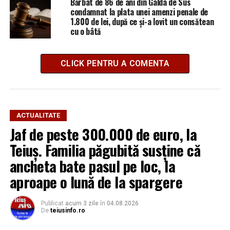
Bărbat de 86 de ani din Galda de Sus
condamnat la plata unei amenzi penale de
1.800 de lei, după ce și-a lovit un consătean
cu o bâtă
CLICK PENTRU A COMENTA
ACTUALITATE
Jaf de peste 300.000 de euro, la
Teiuș. Familia păgubită susține că
ancheta bate pasul pe loc, la
aproape o lună de la spargere
Publicat
acum 3 zile
în
04.08.2026
De
teiusinfo.ro