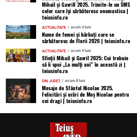
Mihail și Gavrill 2025. Trimite-le un SMS
celor care își sărbătoresc onomastica |
teiusinfo.ro
acum 4 luni
ACTUALITATE
Nume de femei și bărbați care se
sărbătoresc de Florii 2026 | teiusinfo.ro
acum 9 luni
ACTUALITATE
Sfinții Mihail și Gavril 2025: Cui trebuie
să îi spui „La mulţi ani” în această zi |
teiusinfo.ro
acum 8 luni
DIN JUDEȚ
Mesaje de Sfântul Nicolae 2025.
Felicitări și urări de Moș Nicolae pentru
cei dragi | teiusinfo.ro