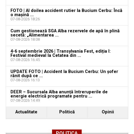
Locuri de muncă în Galda de Jos, disponibile la 4
FOTO | Al doilea accident rutier la Bucium Cerbu: Încă
august 2026. AJOFM Alba a publicat lista posturilor
o mașină ...
07-08-2026 18:26
vacante
Cum gestionează SGA Alba rezervele de apă în plină
Locuri de muncă în Teiuș, disponibile la 4 august
secetă: „Alimentarea ...
2026. AJOFM Alba a publicat lista posturilor
07-08-2026 18:08
vacante
4-6 septembrie 2026 | Transylvania Fest, ediția I:
Festival medieval la Cetatea din ...
Bărbat de 30 de ani din Galda de Jos, reținut după
07-08-2026 16:45
ce și-ar fi agresat și violat partenera
UPDATE FOTO | Accident la Bucium Cerbu: Un șofer
rănit după ce ...
07-08-2026 16:13
DEER – Sucursala Alba anunță întreruperile de
energie electrică programate pentru ...
07-08-2026 14:49
Actualitate
Politică
Opinii
POLITICA