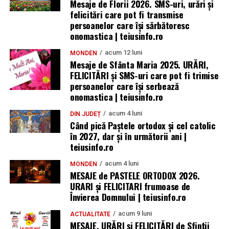
Mesaje de Florii 2026. SMS-uri, urări și
felicitări care pot fi transmise
persoanelor care îşi sărbătoresc
onomastica | teiusinfo.ro
acum 12 luni
MONDEN
Mesaje de Sfânta Maria 2025. URĂRI,
FELICITĂRI și SMS-uri care pot fi trimise
persoanelor care își serbează
onomastica | teiusinfo.ro
acum 4 luni
DIN JUDEȚ
Când pică Paștele ortodox și cel catolic
în 2027, dar și în următorii ani |
teiusinfo.ro
acum 4 luni
MONDEN
MESAJE de PASTELE ORTODOX 2026.
URARI și FELICITARI frumoase de
Învierea Domnului | teiusinfo.ro
acum 9 luni
ACTUALITATE
MESAJE, URĂRI și FELICITĂRI de Sfinții