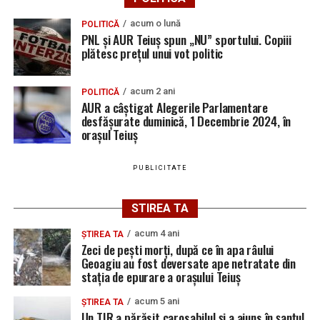
acum o lună
POLITICĂ
PNL și AUR Teiuș spun „NU” sportului. Copiii
plătesc prețul unui vot politic
acum 2 ani
POLITICĂ
AUR a câștigat Alegerile Parlamentare
desfășurate duminică, 1 Decembrie 2024, în
orașul Teiuș
PUBLICITATE
STIREA TA
acum 4 ani
ȘTIREA TA
Zeci de pești morți, după ce în apa râului
Geoagiu au fost deversate ape netratate din
stația de epurare a orașului Teiuș
acum 5 ani
ȘTIREA TA
Un TIR a părăsit carosabilul și a ajuns în șanțul