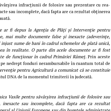
ăvârşirea infracţiunii de folosire sau prezentare cu rea-
acte sau incomplete, dacă fapta are ca rezultat obţinerea
nuată.
e ar fi depus la Agenţia de Plăţi şi Intervenţie pentru
ane, mai multe documente false şi inexacte (adeverinţe,
 injust sume de bani în cadrul schemelor de plată unică,
ea în realitate. O parte din acele documente ar fi fost
tate de funcţionar în cadrul Primăriei Râmeţ.
Prin aceste
ut pe nedrept fonduri nerambursabile în cuantum total de
tervenţie pentru Agricultură a comunicat că se constituie
atul DNA de la momentul trimiterii în judecată.
ica Vasile pentru săvârșirea infracțiunii de folosire sau
, inexacte sau incomplete, dacă fapta are ca rezultat
neral al Uniunii Europene sau din bugetele administrate