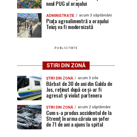
noul PUG al orașului
acum 3 săptămâni
ADMINISTRAȚIE
Piața agroalimentră a orașului
Teiuș va fi modernizată
PUBLICITATE
STIRI DIN ZONĂ
acum 3 zile
ȘTIRI DIN ZONĂ
Bărbat de 30 de ani din Galda de
Jos, reținut după ce și-ar fi
agresat și violat partenera
acum 2 săptămâni
ȘTIRI DIN ZONĂ
Cum s-a produs accidentul de la
Stremț în urma căruia un șofer
de 71 de ani a ajuns la spital