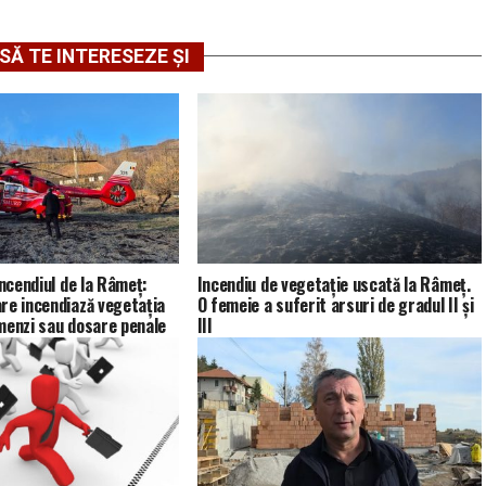
SĂ TE INTERESEZE ȘI
incendiul de la Râmeț:
Incendiu de vegetație uscată la Râmeț.
re incendiază vegetația
O femeie a suferit arsuri de gradul II și
menzi sau dosare penale
III
bvențiilor APIA”