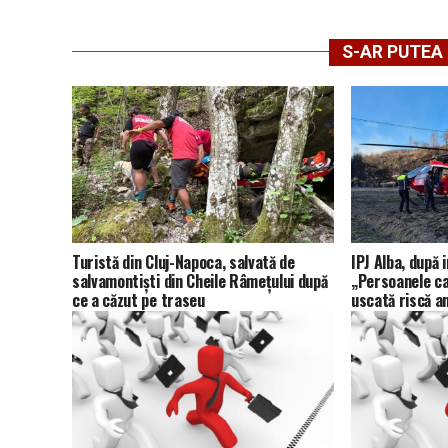
S-AR PUTEA 
Turistă din Cluj-Napoca, salvată de
IPJ Alba, după 
salvamontiști din Cheile Râmețului după
„Persoanele ca
ce a căzut pe traseu
uscată riscă a
și pierderea su