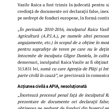
Vasile Raica a fost trimis în judecată pentru s
credinţă de documente ori declaraţii false, inex
pe nedrept de fonduri europene, în formă conti
„În perioada 2010-2016, inculpatul Raica Vasil
Agricultură (A.P.I.A.), pe numele altei perso
angajamente, etc.) în scopul de a obţine în mod
pentru suprafeţe de teren pe care nu le deţin
întocmite de inculpata Gligor Daniela, în cali
demersuri, inculpatul Raica Vasile ar fi obţin
315.851 lei
, sumă cu care Agenţia de Plăţi şi In
parte civilă în cauză”
, se precizează în comunic
Acțiunea civilă a APIA, nesoluționată
„Încetează procesul penal față de inculpatul Ra
prezentare de documente ori declarații false
obținerea pe nedrept de fonduri din bugetul ge