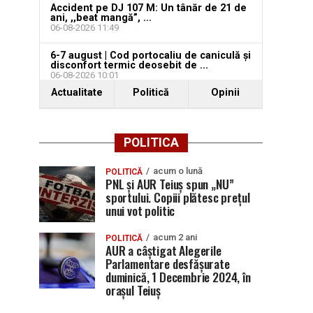
Accident pe DJ 107 M: Un tânăr de 21 de
ani, ,,beat mangă”, ...
06-08-2026 11:49
6-7 august | Cod portocaliu de caniculă și
disconfort termic deosebit de ...
06-08-2026 10:01
Actualitate
Politică
Opinii
POLITICA
acum o lună
POLITICĂ
PNL și AUR Teiuș spun „NU”
sportului. Copiii plătesc prețul
unui vot politic
acum 2 ani
POLITICĂ
AUR a câștigat Alegerile
Parlamentare desfășurate
duminică, 1 Decembrie 2024, în
orașul Teiuș