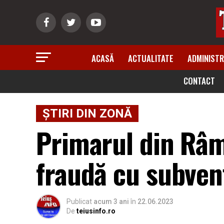
ACASĂ
ACTUALITATE
ADMINISTR
CONTACT
ȘTIRI DIN ZONĂ
Primarul din Râme
fraudă cu subven
Publicat
acum 3 ani
în
22.06.2023
De
teiusinfo.ro