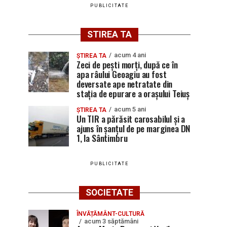
PUBLICITATE
STIREA TA
acum 4 ani
ȘTIREA TA
Zeci de pești morți, după ce în
apa râului Geoagiu au fost
deversate ape netratate din
stația de epurare a orașului Teiuș
acum 5 ani
ȘTIREA TA
Un TIR a părăsit carosabilul și a
ajuns în șanțul de pe marginea DN
1, la Sântimbru
PUBLICITATE
SOCIETATE
ÎNVĂȚĂMÂNT-CULTURĂ
acum 3 săptămâni