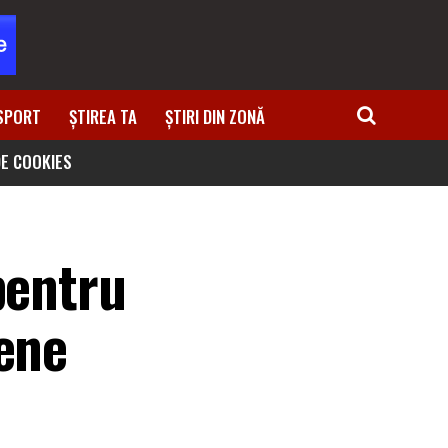
SPORT
ȘTIREA TA
ȘTIRI DIN ZONĂ
DE COOKIES
pentru
pene