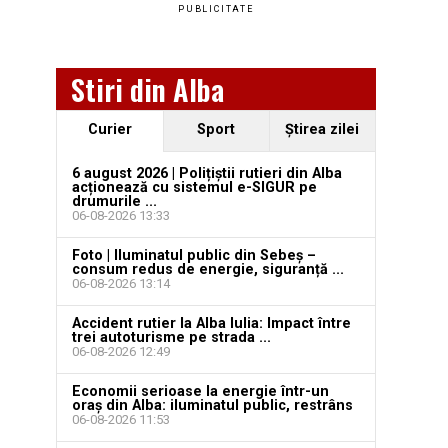
PUBLICITATE
Stiri din Alba
Curier
Sport
Ştirea zilei
6 august 2026 | Polițiștii rutieri din Alba
acționează cu sistemul e-SIGUR pe
drumurile ...
06-08-2026 13:33
Foto | Iluminatul public din Sebeș –
consum redus de energie, siguranță ...
06-08-2026 13:14
Accident rutier la Alba Iulia: Impact între
trei autoturisme pe strada ...
06-08-2026 12:49
Economii serioase la energie într-un
oraș din Alba: iluminatul public, restrâns
06-08-2026 11:53