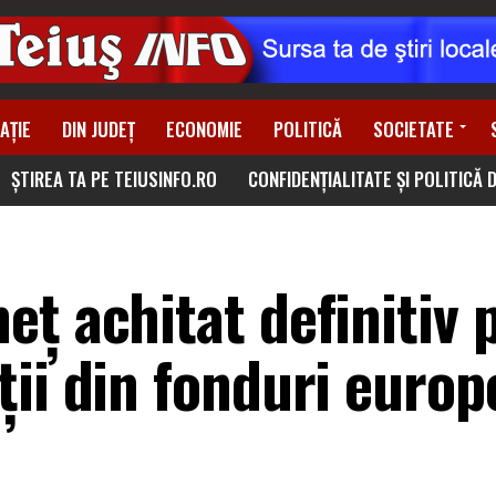
AȚIE
DIN JUDEȚ
ECONOMIE
POLITICĂ
SOCIETATE
ȘTIREA TA PE TEIUSINFO.RO
CONFIDENȚIALITATE ȘI POLITICĂ 
ț achitat definitiv 
ții din fonduri euro