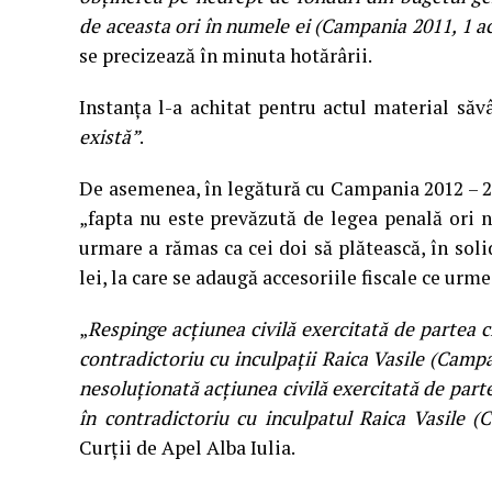
de aceasta ori în numele ei (Campania 2011, 1 ac
se precizează în minuta hotărârii.
Instanța l-a achitat pentru actul material să
există”
.
De asemenea, în legătură cu Campania 2012 – 20
„fapta nu este prevăzută de legea penală ori n
urmare a rămas ca cei doi să plătească, în soli
lei, la care se adaugă accesoriile fiscale ce urme
„
Respinge acțiunea civilă exercitată de partea ci
contradictoriu cu inculpații Raica Vasile (Camp
nesoluționată acțiunea civilă exercitată de parte
în contradictoriu cu inculpatul Raica Vasile (
Curții de Apel Alba Iulia.