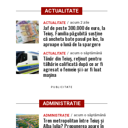
ACTUALITATE
acum 2 zile
ACTUALITATE
Jaf de peste 300.000 de euro, la
Teiuș. Familia păgubită susține
că ancheta bate pasul pe loc, la
aproape o lună de la spargere
acum o săptămână
ACTUALITATE
Tânăr din Teiuș, reținut pentru
tâlhărie calificată după ce ar fi
agresat o femeie și i-ar fi luat
mașina
PUBLICITATE
ADMINISTRATIE
acum o săptămână
ADMINISTRAȚIE
Tren metropolitan între Teiuș și
Alba Iulia? Propunerea apare în