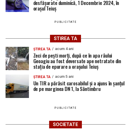
desfășurate duminică, 1 Decembrie 2024, în
orașul Teiuș
PUBLICITATE
STIREA TA
acum 4 ani
ȘTIREA TA
Zeci de pești morți, după ce în apa râului
Geoagiu au fost deversate ape netratate din
stația de epurare a orașului Teiuș
acum 5 ani
ȘTIREA TA
Un TIR a părăsit carosabilul și a ajuns în șanțul
de pe marginea DN 1, la Sântimbru
PUBLICITATE
SOCIETATE