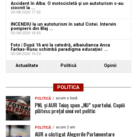
Accident în Alba: O motocicletă și un autoturism s-au
ciocnit la ...
05-08-2026 17:53
INCENDIU la un autoturism în satul Cistei. Intervin
pompierii din Blaj ...
05-08-2026 16:45
Foto | După 16 ani la catedră, albaiulianca Anca
Farkas-Rusu schimbă paradigma educației: ...
05-08-2026 16:24
Actualitate
Politică
Opinii
POLITICA
acum o lună
POLITICĂ
PNL și AUR Teiuș spun „NU” sportului. Copiii
plătesc prețul unui vot politic
acum 2 ani
POLITICĂ
AUR a câștigat Alegerile Parlamentare