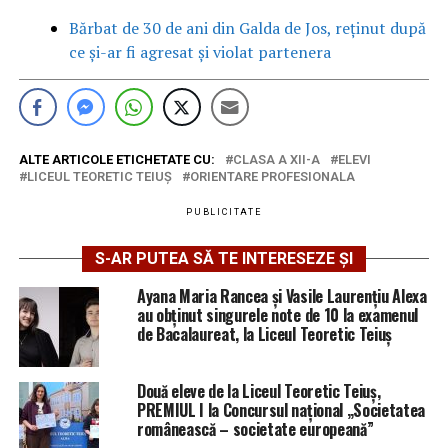
Bărbat de 30 de ani din Galda de Jos, reținut după
ce și-ar fi agresat și violat partenera
ALTE ARTICOLE ETICHETATE CU:
CLASA A XII-A
ELEVI
LICEUL TEORETIC TEIUŞ
ORIENTARE PROFESIONALA
PUBLICITATE
S-AR PUTEA SĂ TE INTERESEZE ȘI
Ayana Maria Rancea și Vasile Laurențiu Alexa
au obținut singurele note de 10 la examenul
de Bacalaureat, la Liceul Teoretic Teiuș
Două eleve de la Liceul Teoretic Teiuș,
PREMIUL I la Concursul național „Societatea
românească – societate europeană”