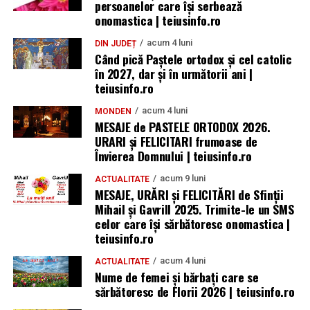
persoanelor care își serbează
onomastica | teiusinfo.ro
acum 4 luni
DIN JUDEȚ
Când pică Paștele ortodox și cel catolic
în 2027, dar și în următorii ani |
teiusinfo.ro
acum 4 luni
MONDEN
MESAJE de PASTELE ORTODOX 2026.
URARI și FELICITARI frumoase de
Învierea Domnului | teiusinfo.ro
acum 9 luni
ACTUALITATE
MESAJE, URĂRI și FELICITĂRI de Sfinții
Mihail și Gavrill 2025. Trimite-le un SMS
celor care își sărbătoresc onomastica |
teiusinfo.ro
acum 4 luni
ACTUALITATE
Nume de femei și bărbați care se
sărbătoresc de Florii 2026 | teiusinfo.ro