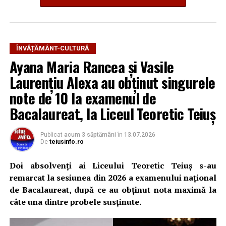
ÎNVĂȚĂMÂNT-CULTURĂ
Ayana Maria Rancea și Vasile
Laurențiu Alexa au obținut singurele
note de 10 la examenul de
Bacalaureat, la Liceul Teoretic Teiuș
Publicat
acum 3 săptămâni
în
13.07.2026
De
teiusinfo.ro
Doi absolvenți ai Liceului Teoretic Teiuș s-au
remarcat la sesiunea din 2026 a examenului național
de Bacalaureat, după ce au obținut nota maximă la
câte una dintre probele susținute.