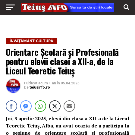
ÎNVĂȚĂMÂNT-CULTURĂ
Orientare Școlară și Profesională
pentru elevii clasei a XII-a, de la
Liceul Teoretic Teiuș
Publicat
acum 1 an
în
05.04.2025
De
teiusinfo.ro
Joi, 3 aprilie 2025, elevii din clasa a XII-a de la Liceul
Teoretic Teiuș, Alba, au avut ocazia de a participa la
o sesiune de orientare școlară și profesională