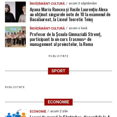
acum 3 săptămâni
ÎNVĂȚĂMÂNT-CULTURĂ
Ayana Maria Rancea și Vasile Laurențiu Alexa
au obținut singurele note de 10 la examenul de
Bacalaureat, la Liceul Teoretic Teiuș
acum o lună
ÎNVĂȚĂMÂNT-CULTURĂ
Profesor de la Școala Gimnazială Stremț,
participant la un curs Erasmus+ de
management al proiectelor, la Roma
PUBLICITATE
SPORT
PUBLICITATE
ECONOMIE
acum 2 zile
ECONOMIE
Locuri de muncă în Sântimbru, disponibile la 4