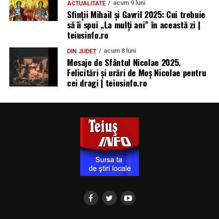
acum 9 luni
ACTUALITATE
Sfinții Mihail și Gavril 2025: Cui trebuie
să îi spui „La mulţi ani” în această zi |
teiusinfo.ro
acum 8 luni
DIN JUDEȚ
Mesaje de Sfântul Nicolae 2025.
Felicitări și urări de Moș Nicolae pentru
cei dragi | teiusinfo.ro