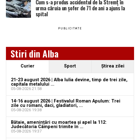
Locuri de muncă în Sântimbru, disponibile la 4
2026. AJOFM Alba a publicat lista posturilor
Cum s-a produs accidentul de la Stremț în
urma căruia un șofer de 71 de ani a ajuns la
august 2026. AJOFM Alba a publicat lista posturilor
vacante
spital
vacante
Bărbat de 30 de ani din Galda de Jos, reținut după
Locuri de muncă în Galda de Jos, disponibile la 4
ce și-ar fi agresat și violat partenera
PUBLICITATE
august 2026. AJOFM Alba a publicat lista posturilor
vacante
Stiri din Alba
Locuri de muncă în Teiuș, disponibile la 4 august
2026. AJOFM Alba a publicat lista posturilor
vacante
Curier
Sport
Ştirea zilei
Bărbat de 30 de ani din Galda de Jos, reținut după
21-23 august 2026 | Alba Iulia devine, timp de trei zile,
ce și-ar fi agresat și violat partenera
capitala metalului ...
05-08-2026 21:58
14-16 august 2026 | Festivalul Roman Apulum: Trei
zile cu romani, daci, gladiatori, ...
05-08-2026 19:38
Bătaie, amenințări cu moartea și apel la 112:
Judecătoria Câmpeni trimite în ...
05-08-2026 19:37