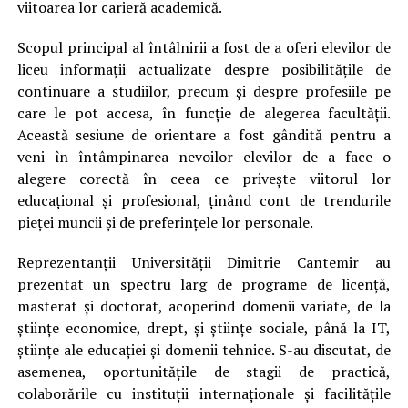
viitoarea lor carieră academică.
Scopul principal al întâlnirii a fost de a oferi elevilor de
liceu informații actualizate despre posibilitățile de
continuare a studiilor, precum și despre profesiile pe
care le pot accesa, în funcție de alegerea facultății.
Această sesiune de orientare a fost gândită pentru a
veni în întâmpinarea nevoilor elevilor de a face o
alegere corectă în ceea ce privește viitorul lor
educațional și profesional, ținând cont de trendurile
pieței muncii și de preferințele lor personale.
Reprezentanții Universității Dimitrie Cantemir au
prezentat un spectru larg de programe de licență,
masterat și doctorat, acoperind domenii variate, de la
științe economice, drept, și științe sociale, până la IT,
științe ale educației și domenii tehnice. S-au discutat, de
asemenea, oportunitățile de stagii de practică,
colaborările cu instituții internaționale și facilitățile