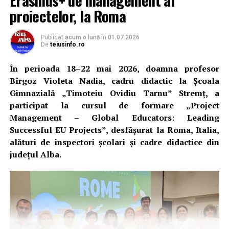
perseverența și seriozitatea de care elevii au dat dovadă
proiectelor, la Roma
pe parcursul anilor de studiu.
Publicat
acum o lună
în
01.07.2026
Conducerea unității de învățământ i-a felicitat pe cei doi
De
teiusinfo.ro
absolvenți pentru performanțele obținute și a adresat
mulțumiri profesorilor care i-au pregătit, precum și
În perioada 18–22 mai 2026, doamna profesor
părinților care le-au fost alături pe durata pregătirii
Bîrgoz Violeta Nadia, cadru didactic la Școala
pentru examen.
Gimnazială „Timoteiu Ovidiu Tarnu” Stremț, a
participat la cursul de formare „Project
„Două note de 10. Două modele de excelență. Un motiv
Management – Global Educators: Leading
de mândrie pentru Liceul Teoretic Teiuș”
, au transmis
Successful EU Projects”, desfășurat la Roma, Italia,
reprezentanții liceului, care le-au urat absolvenților
alături de inspectori școlari și cadre didactice din
succes în continuarea studiilor și în cariera pe care și-o
județul Alba.
vor alege.
Adaugă teiusinfo.ro ca sursă
preferată pe Google